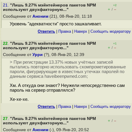
21.
"Лишь 9.27% мэйнтейнеров пакетов NPM
+2
+
–
используют двухфакторную..."
/
Сообщение от
Аноним
(21), 08-Янв-20, 11:18
Уровень "адекватности" просто зашкаливает.
Ответить
|
Правка
|
Наверх
|
Cообщить модератору
22
.
"Лишь 9.27% мэйнтейнеров пакетов NPM
+1
+
–
используют двухфакторную..."
/
Сообщение от
Урри
(?), 08-Янв-20, 12:39
> При регистрации 13.37% новых учётных записей
пытались повторно использовать скомпрометированные
пароли, фигурирующие в известных утечках паролей по
данным сервиса haveibeenpwned.com;
Хм. А откуда они знают? Неужели непосредственно сам
пароль на сервер отправлялся?
Хе-хе-хе.
Ответить
|
Правка
|
Наверх
|
Cообщить модератору
27
.
"Лишь 9.27% мэйнтейнеров пакетов NPM
+
–
/
используют двухфакторную..."
Сообщение от
Аноним
(-), 09-Янв-20, 20:52