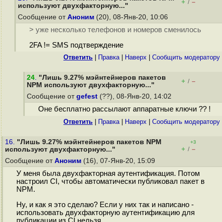
+
–
/
используют двухфакторную..."
Сообщение от
Аноним
(20), 08-Янв-20, 10:06
> уже несколько телефонов и номеров сменилось
2FA != SMS подтверждение
Ответить
|
Правка
|
Наверх
|
Cообщить модератору
24
.
"Лишь 9.27% мэйнтейнеров пакетов
+
–
/
NPM используют двухфакторную..."
Сообщение от
gefest
(??), 08-Янв-20, 14:02
Оне бесплатно рассылают аппаратные ключи ?? !
Ответить
|
Правка
|
Наверх
|
Cообщить модератору
16.
"Лишь 9.27% мэйнтейнеров пакетов NPM
+3
+
–
используют двухфакторную..."
/
Сообщение от
Аноним
(16), 07-Янв-20, 15:09
У меня была двухфакторная аутентификация. Потом
настроил CI, чтобы автоматически публиковал пакет в
NPM.
Ну, и как я это сделаю? Если у них так и написано -
использовать двухфакторную аутентификацию для
публикации из CI нельзя.