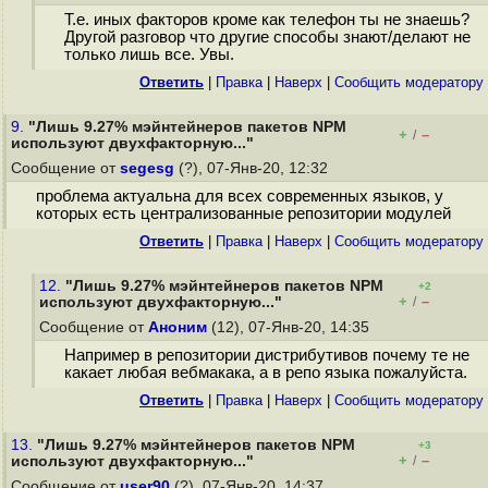
Т.е. иных факторов кроме как телефон ты не знаешь?
Другой разговор что другие способы знают/делают не
только лишь все. Увы.
Ответить
|
Правка
|
Наверх
|
Cообщить модератору
9.
"Лишь 9.27% мэйнтейнеров пакетов NPM
+
–
/
используют двухфакторную..."
Сообщение от
segesg
(?), 07-Янв-20, 12:32
проблема актуальна для всех современных языков, у
которых есть централизованные репозитории модулей
Ответить
|
Правка
|
Наверх
|
Cообщить модератору
12.
"Лишь 9.27% мэйнтейнеров пакетов NPM
+2
+
–
используют двухфакторную..."
/
Сообщение от
Аноним
(12), 07-Янв-20, 14:35
Например в репозитории дистрибутивов почему те не
какает любая вебмакака, а в репо языка пожалуйста.
Ответить
|
Правка
|
Наверх
|
Cообщить модератору
13.
"Лишь 9.27% мэйнтейнеров пакетов NPM
+3
+
–
используют двухфакторную..."
/
Сообщение от
user90
(?), 07-Янв-20, 14:37