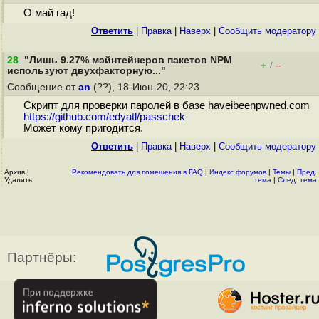
О май гад!
Ответить
|
Правка
|
Наверх
|
Cообщить модератору
28
.
"Лишь 9.27% мэйнтейнеров пакетов NPM
+
–
/
используют двухфакторную..."
Сообщение от
an
(??), 18-Июн-20, 22:23
Скрипт для проверки паролей в базе haveibeenpwned.com
https://github.com/edyatl/passchek
Может кому пригодится.
Ответить
|
Правка
|
Наверх
|
Cообщить модератору
Архив
|
Рекомендовать для помещения в FAQ
|
Индекс форумов
|
Темы
|
Пред.
Удалить
тема
|
След. тема
Партнёры: