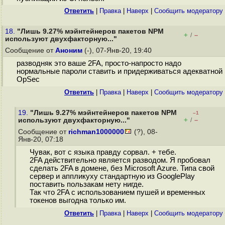
Ответить
|
Правка
|
Наверх
|
Cообщить модератору
18.
"Лишь 9.27% мэйнтейнеров пакетов NPM
+
–
/
используют двухфакторную..."
Сообщение от
Аноним
(-), 07-Янв-20, 19:40
разводняк это ваше 2FA, просто-напросто надо
нормальные пароли ставить и придерживаться адекватной
OpSec
Ответить
|
Правка
|
Наверх
|
Cообщить модератору
19.
"Лишь 9.27% мэйнтейнеров пакетов NPM
–1
+
–
используют двухфакторную..."
/
Сообщение от
richman1000000
(?), 08-
Янв-20, 07:18
Чувак, вот с языка правду сорвал. + тебе.
2FA действительно является разводом. Я пробовал
сделать 2FA в домене, без Microsoft Azure. Типа свой
сервер и аппликуху стандартную из GooglePlay
поставить пользакам нету нигде.
Так что 2FA с использованием пушей и временных
токенов выгодна только им.
Ответить
|
Правка
|
Наверх
|
Cообщить модератору