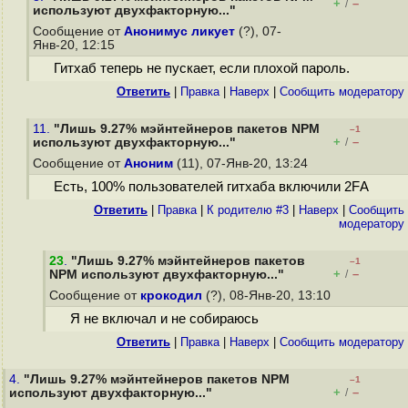
+
–
/
используют двухфакторную..."
Сообщение от
Анонимус ликует
(?), 07-
Янв-20, 12:15
Гитхаб теперь не пускает, если плохой пароль.
Ответить
|
Правка
|
Наверх
|
Cообщить модератору
11.
"Лишь 9.27% мэйнтейнеров пакетов NPM
–1
+
–
используют двухфакторную..."
/
Сообщение от
Аноним
(11), 07-Янв-20, 13:24
Есть, 100% пользователей гитхаба включили 2FА
Ответить
|
Правка
|
К родителю #3
|
Наверх
|
Cообщить
модератору
23
.
"Лишь 9.27% мэйнтейнеров пакетов
–1
+
–
NPM используют двухфакторную..."
/
Сообщение от
крокодил
(?), 08-Янв-20, 13:10
Я не включал и не собираюсь
Ответить
|
Правка
|
Наверх
|
Cообщить модератору
4.
"Лишь 9.27% мэйнтейнеров пакетов NPM
–1
+
–
используют двухфакторную..."
/