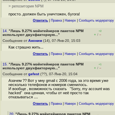
> репозитория NPM
просто. должен быть уничтожен, бугога!
Ответить
|
Правка
|
Наверх
|
Cообщить модератору
14.
"Лишь 9.27% мэйнтейнеров пакетов NPM
+2
+
–
используют двухфакторную..."
/
Сообщение от
Аноним
(14), 07-Янв-20, 15:03
Как страшно жить...
Ответить
|
Правка
|
Наверх
|
Cообщить модератору
15.
"Лишь 9.27% мэйнтейнеров пакетов NPM
+1
+
–
используют двухфакторную..."
/
Сообщение от
gefest
(??), 07-Янв-20, 15:04
Азачем ?? Вот у мну gmail с 2006 года, за это время уже
несколько телефонов и номеров сменилось.
И вообще , возможность сказать "Sorry, my account was
hacked" она ценная, чтобы от неё просто так
отказываться ....
Ответить
|
Правка
|
Наверх
|
Cообщить модератору
20.
"Лишь 9.27% мэйнтейнеров пакетов NPM