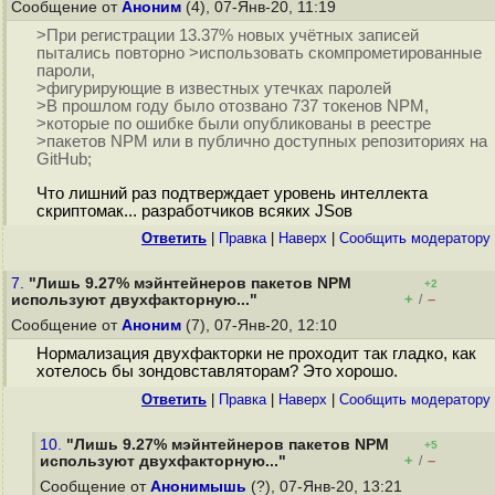
Сообщение от
Аноним
(4), 07-Янв-20, 11:19
>При регистрации 13.37% новых учётных записей
пытались повторно >использовать скомпрометированные
пароли,
>фигурирующие в известных утечках паролей
>В прошлом году было отозвано 737 токенов NPM,
>которые по ошибке были опубликованы в реестре
>пакетов NPM или в публично доступных репозиториях на
GitHub;
Что лишний раз подтверждает уровень интеллекта
скриптомак... разработчиков всяких JSов
Ответить
|
Правка
|
Наверх
|
Cообщить модератору
7.
"Лишь 9.27% мэйнтейнеров пакетов NPM
+2
+
–
используют двухфакторную..."
/
Сообщение от
Аноним
(7), 07-Янв-20, 12:10
Нормализация двухфакторки не проходит так гладко, как
хотелось бы зондовставляторам? Это хорошо.
Ответить
|
Правка
|
Наверх
|
Cообщить модератору
10.
"Лишь 9.27% мэйнтейнеров пакетов NPM
+5
+
–
используют двухфакторную..."
/
Сообщение от
Анонимышь
(?), 07-Янв-20, 13:21