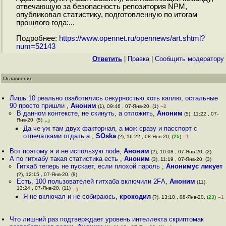
отвечающую за безопасность репозитория NPM,
опубликовал статистику, подготовленную по итогам
прошлого года:...
Подробнее:
https://www.opennet.ru/opennews/art.shtml?
num=52143
Ответить
|
Правка
|
Cообщить модератору
Оглавление
Лишь 10 реально озаботились секурностью хоть каплю, остальные
90 просто пришли
,
Аноним
(1), 09:46 , 07-Янв-20, (1)
–2
В данном контексте, не скинуть, а отложить
,
Аноним
(5), 11:22 , 07-
Янв-20, (5)
+2
Да че уж там двух факторная, а мож сразу и пасспорт с
отпечатками отдать а
,
SOska
(?), 16:22 , 08-Янв-20, (
25
)
–1
Вот поэтому я и не использую node
,
Аноним
(2), 10:08 , 07-Янв-20, (2)
А по гитхабу такая статистика есть
,
Аноним
(3), 11:19 , 07-Янв-20, (3)
Гитхаб теперь не пускает, если плохой пароль
,
Анонимус ликует
(?), 12:15 , 07-Янв-20, (8)
Есть, 100 пользователей гитхаба включили 2FА
,
Аноним
(11),
13:24 , 07-Янв-20, (11)
–1
Я не включал и не собираюсь
,
крокодил
(?), 13:10 , 08-Янв-20, (
23
)
–1
Что лишний раз подтверждает уровень интеллекта скриптомак