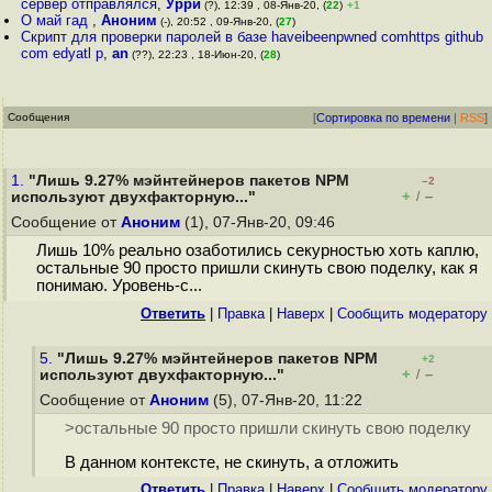
сервер отправлялся
,
Урри
(?), 12:39 , 08-Янв-20, (
22
)
+1
О май гад
,
Аноним
(-), 20:52 , 09-Янв-20, (
27
)
Скрипт для проверки паролей в базе haveibeenpwned comhttps github
com edyatl p
,
an
(??), 22:23 , 18-Июн-20, (
28
)
Сообщения
[
Сортировка по времени
|
RSS
]
1.
"Лишь 9.27% мэйнтейнеров пакетов NPM
–2
+
–
используют двухфакторную..."
/
Сообщение от
Аноним
(1), 07-Янв-20, 09:46
Лишь 10% реально озаботились секурностью хоть каплю,
остальные 90 просто пришли скинуть свою поделку, как я
понимаю. Уровень-с...
Ответить
|
Правка
|
Наверх
|
Cообщить модератору
5.
"Лишь 9.27% мэйнтейнеров пакетов NPM
+2
+
–
используют двухфакторную..."
/
Сообщение от
Аноним
(5), 07-Янв-20, 11:22
>остальные 90 просто пришли скинуть свою поделку
В данном контексте, не скинуть, а отложить
Ответить
|
Правка
|
Наверх
|
Cообщить модератору