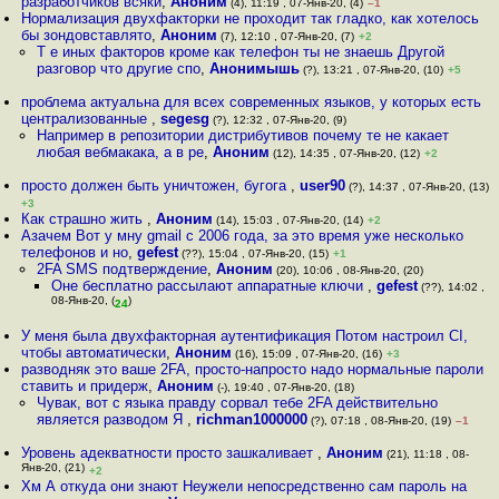
разработчиков всяки
,
Аноним
(4), 11:19 , 07-Янв-20, (4)
–1
Нормализация двухфакторки не проходит так гладко, как хотелось
бы зондовставлято
,
Аноним
(7), 12:10 , 07-Янв-20, (7)
+2
Т е иных факторов кроме как телефон ты не знаешь Другой
разговор что другие спо
,
Анонимышь
(?), 13:21 , 07-Янв-20, (10)
+5
проблема актуальна для всех современных языков, у которых есть
централизованные
,
segesg
(?), 12:32 , 07-Янв-20, (9)
Например в репозитории дистрибутивов почему те не какает
любая вебмакака, а в ре
,
Аноним
(12), 14:35 , 07-Янв-20, (12)
+2
просто должен быть уничтожен, бугога
,
user90
(?), 14:37 , 07-Янв-20, (13)
+3
Как страшно жить
,
Аноним
(14), 15:03 , 07-Янв-20, (14)
+2
Азачем Вот у мну gmail с 2006 года, за это время уже несколько
телефонов и но
,
gefest
(??), 15:04 , 07-Янв-20, (15)
+1
2FA SMS подтверждение
,
Аноним
(20), 10:06 , 08-Янв-20, (20)
Оне бесплатно рассылают аппаратные ключи
,
gefest
(??), 14:02 ,
08-Янв-20, (
)
24
У меня была двухфакторная аутентификация Потом настроил CI,
чтобы автоматически
,
Аноним
(16), 15:09 , 07-Янв-20, (16)
+3
разводняк это ваше 2FA, просто-напросто надо нормальные пароли
ставить и придерж
,
Аноним
(-), 19:40 , 07-Янв-20, (18)
Чувак, вот с языка правду сорвал тебе 2FA действительно
является разводом Я
,
richman1000000
(?), 07:18 , 08-Янв-20, (19)
–1
Уровень адекватности просто зашкаливает
,
Аноним
(21), 11:18 , 08-
Янв-20, (21)
+2
Хм А откуда они знают Неужели непосредственно сам пароль на