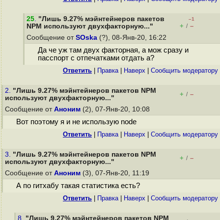
25
.
"Лишь 9.27% мэйнтейнеров пакетов
–1
+
–
NPM используют двухфакторную..."
/
Сообщение от
SOska
(?), 08-Янв-20, 16:22
Да че уж там двух факторная, а мож сразу и
пасспорт с отпечатками отдать а?
Ответить
|
Правка
|
Наверх
|
Cообщить модератору
2.
"Лишь 9.27% мэйнтейнеров пакетов NPM
+
–
/
используют двухфакторную..."
Сообщение от
Аноним
(2), 07-Янв-20, 10:08
Вот поэтому я и не использую node
Ответить
|
Правка
|
Наверх
|
Cообщить модератору
3.
"Лишь 9.27% мэйнтейнеров пакетов NPM
+
–
/
используют двухфакторную..."
Сообщение от
Аноним
(3), 07-Янв-20, 11:19
А по гитхабу такая статистика есть?
Ответить
|
Правка
|
Наверх
|
Cообщить модератору
8.
"Лишь 9.27% мэйнтейнеров пакетов NPM