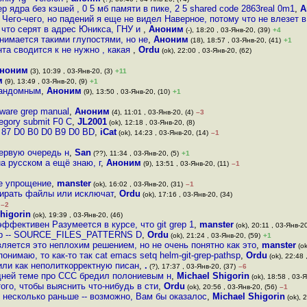
ep ядра без кэшей , 0 5 мб памяти в пике, 2 5 shared code 2863real 0m1
,
А
Чего-чего, но падений я еще не видел Наверное, потому что не влезет в
что серят в адрес Юникса, ГНУ и
,
Аноним
(-), 18:20 , 03-Янв-20, (39)
+4
анимается такими глупостями, но не
,
Аноним
(18), 18:57 , 03-Янв-20, (41)
+1
та сводится к не нужно , какая
,
Ordu
(ok), 22:00 , 03-Янв-20, (62)
ноним
(3), 10:39 , 03-Янв-20, (3)
+11
м
(9), 13:49 , 03-Янв-20, (9)
+1
рандомным
,
Аноним
(9), 13:50 , 03-Янв-20, (10)
+1
ware grep manual
,
Аноним
(4), 11:01 , 03-Янв-20, (4)
–3
tegory submit F0 C
,
JL2001
(ok), 12:18 , 03-Янв-20, (8)
1 87 D0 B0 D0 B9 D0 BD
,
iCat
(ok), 14:23 , 03-Янв-20, (14)
–1
первую очередь н
,
San
(??), 11:34 , 03-Янв-20, (5)
+1
на русском а ещё знаю, г
,
Аноним
(9), 13:51 , 03-Янв-20, (11)
–1
е упрощение
,
manster
(ok), 16:02 , 03-Янв-20, (31)
–1
ыбирать файлы или исключат
,
Ordu
(ok), 17:16 , 03-Янв-20, (34)
–2
higorin
(ok), 19:39 , 03-Янв-20, (46)
фективен Разумеется в курсе, что git grep 1
,
manster
(ok), 20:11 , 03-Янв-20
t grep -- SOURCE_FILES_PATTERNS D
,
Ordu
(ok), 21:24 , 03-Янв-20, (59)
+1
ляется это неплохим решением, но не очень понятно как это
,
manster
(ok
онимаю, то как-то так cat emacs setq helm-git-grep-pathsp
,
Ordu
(ok), 22:48 
тили как неполиткорректную писан
,
.
(?), 17:37 , 03-Янв-20, (37)
–6
едней теме про CCC бредил полониевым н
,
Michael Shigorin
(ok), 18:58 , 03-Я
того, чтобы выяснить что-нибудь в сти
,
Ordu
(ok), 20:56 , 03-Янв-20, (56)
–1
несколько раньше -- возможно, Вам бы оказалос
,
Michael Shigorin
(ok), 