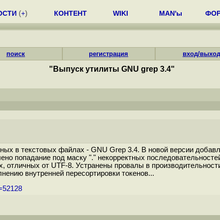
ОСТИ
(
+
)
КОНТЕНТ
WIKI
MAN'ы
ФО
поиск
регистрация
вход/выхо
"Выпуск утилиты GNU grep 3.4"
ых в текстовых файлах - GNU Grep 3.4. В новой версии добавле
лючено попадание под маску "." некорректных последовательнос
, отличных от UTF-8. Устранены провалы в производительност
лнению внутренней пересортировки токенов...
m=52128