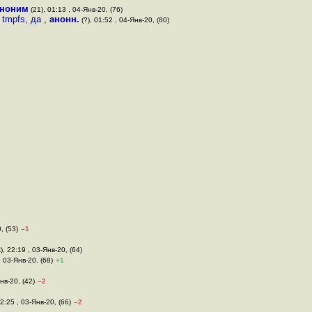
ноним
(21), 01:13 , 04-Янв-20, (76)
 tmpfs, да
,
анонн.
(?), 01:52 , 04-Янв-20, (80)
, (53)
–1
), 22:19 , 03-Янв-20, (64)
, 03-Янв-20, (68)
+1
нв-20, (42)
–2
22:25 , 03-Янв-20, (66)
–2