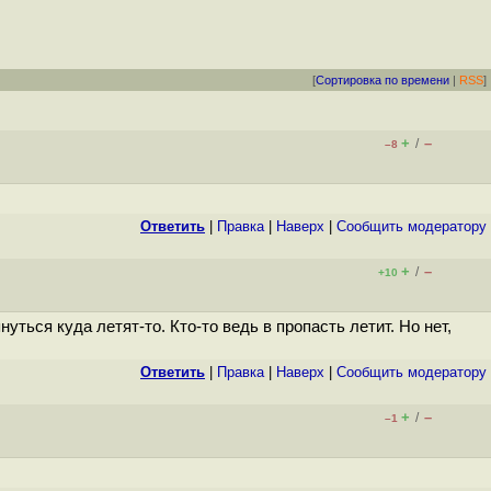
[
Сортировка по времени
|
RSS
]
+
–
/
–8
Ответить
|
Правка
|
Наверх
|
Cообщить модератору
+
–
/
+10
ться куда летят-то. Кто-то ведь в пропасть летит. Но нет,
Ответить
|
Правка
|
Наверх
|
Cообщить модератору
+
–
/
–1