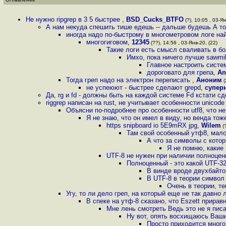
Не нужно ripgrep в 3 5 быстрее
,
BSD_Cucks_BTFO
(?), 10:05 , 03-Ян
А нам некуда спешить тише едешь -- дальше будешь А то
иногда надо по-быстрому в многометровом логе на
многогиговом
,
12345
(??), 14:56 , 03-Янв-20, (22)
Такие логи есть смысл сваливать в б
Имхо, пока ничего лучше sawmil
Главное настроить систем
дороговато для грепа
,
An
Тогда греп надо на электрон переписать
,
Аноним
(
не успеюют - быстрее сделают grepd
,
супер
Да, rg и fd - должны быть на каждой системе Fd кстати с
riggrep написан на rust, не учитывает особенности unicode 
Объясни по-подробнее про особенности utf8, что н
Я не знаю, что он имел в виду, но венда тож
https snipboard io 5E9mRX jpg
,
Wilem
(?
Там свой особенный утф8, мало
А что за символы с кото
Я не помню, какие
UTF-8 не нужен при наличии полноцен
Полноценный - это какой UTF-32
В винде вроде двухбайт
В UTF-8 в теории символ
Очень в теории, т
Угу, то ли дело греп, на который еще не так давно
В спеке на утф-8 сказано, что Eszett прирав
Мне лень смотреть Ведь это не я писал
Ну вот, опять восхищаюсь Ваши
Просто приходится много