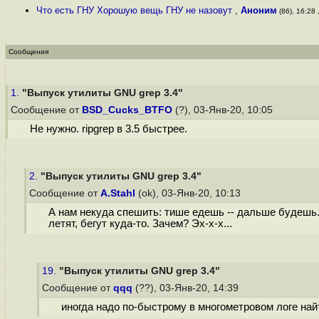
Что есть ГНУ Хорошую вещь ГНУ не назовут
,
Аноним
(86), 16:28 
Сообщения
1.
"Выпуск утилиты GNU grep 3.4"
Сообщение от
BSD_Cucks_BTFO
(?), 03-Янв-20, 10:05
Не нужно. ripgrep в 3.5 быстрее.
2.
"Выпуск утилиты GNU grep 3.4"
Сообщение от
A.Stahl
(ok), 03-Янв-20, 10:13
А нам некуда спешить: тише едешь -- дальше будешь. А
летят, бегут куда-то. Зачем? Эх-х-х...
19.
"Выпуск утилиты GNU grep 3.4"
Сообщение от
qqq
(??), 03-Янв-20, 14:39
иногда надо по-быстрому в многометровом логе най