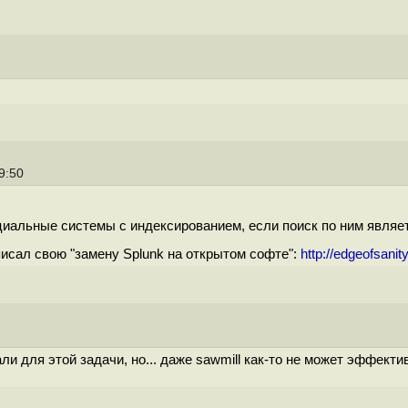
19:50
циальные системы с индексированием, если поиск по ним являет
писал свою "замену Splunk на открытом софте":
http://edgeofsanity
и для этой задачи, но... даже sawmill как-то не может эффективн