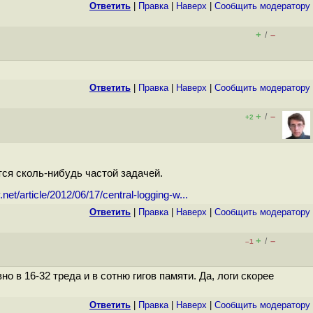
Ответить
|
Правка
|
Наверх
|
Cообщить модератору
+
–
/
Ответить
|
Правка
|
Наверх
|
Cообщить модератору
+
–
/
+2
ся сколь-нибудь частой задачей.
.net/article/2012/06/17/central-logging-w...
Ответить
|
Правка
|
Наверх
|
Cообщить модератору
+
–
/
–1
о в 16-32 треда и в сотню гигов памяти. Да, логи скорее
Ответить
|
Правка
|
Наверх
|
Cообщить модератору