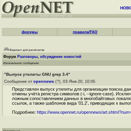
НОВ
форумы
правила/FAQ
Вариант для распечатки
Форум
Разговоры, обсуждение новостей
Изначальное сообщение
"Выпуск утилиты GNU grep 3.4"
Сообщение от
opennews
(?), 03-Янв-20, 10:05
Представлен выпуск утилиты для организации поиска данн
отмены учёта регистра символов (-i, --ignore-case). Иск
ложным сопоставлением данных в многобайтовых локалях
ссылок, а также шаблонов вида '01.2', приводящих к выпо
Подробнее:
https://www.opennet.ru/opennews/art.shtml?nu
Оглавление