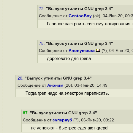
72.
"Выпуск утилиты GNU grep 3.4"
Сообщение от
GentooBoy
(ok), 04-Янв-20, 00:
Главное настроить систему логирования н
75.
"Выпуск утилиты GNU grep 3.4"
Сообщение от
Anonymouss
(?), 04-Янв-20,
дороговато для грепа
20.
"Выпуск утилиты GNU grep 3.4"
Сообщение от
Аноним
(20), 03-Янв-20, 14:49
Тогда греп надо на электрон переписать.
87
.
"Выпуск утилиты GNU grep 3.4"
Сообщение от
супернуб
(?), 06-Янв-20, 09:22
не успеюют - быстрее сделают grepd