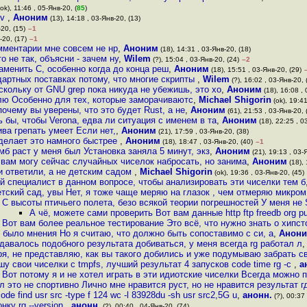
ok), 11:46 , 05-Янв-20, (
85
)
-v
,
Аноним
(13), 14:18 , 03-Янв-20, (13)
-20, (15)
–1
-20, (17)
–1
омментарии мне совсем не нр
,
Аноним
(18), 14:31 , 03-Янв-20, (18)
о не так, объясни - зачем ну
,
Wilem
(?), 15:04 , 03-Янв-20, (24)
–2
аменить C, особенно когда до конца реш
,
Аноним
(18), 15:51 , 03-Янв-20, (29)
дартных поставках потому, что многие скрипты
,
Wilem
(?), 16:02 , 03-Янв-20, 
скольку от GNU grep пока никуда не убежишь, это хо
,
Аноним
(18), 16:08 , 
улю Особенно для тех, которые заморачиваютс
,
Michael Shigorin
(ok), 19:41
почему вы уверены, что это будет Rust, а не
,
Аноним
(61), 21:53 , 03-Янв-20, 
 бы, чтобы Verona, едва ли ситуация с именем в та
,
Аноним
(18), 22:25 , 0
ва грепать умеет Если нет,
,
Аноним
(21), 17:59 , 03-Янв-20, (38)
делает это намного быстрее
,
Аноним
(18), 18:47 , 03-Янв-20, (40)
–1
б раст у меня был Установка заняла 5 минут, экз
,
Аноним
(21), 19:13 , 03-
е вам могу сейчас случайных чиселок набросать, но занима
,
Аноним
(18), 
 ответили, а не детским садом
,
Michael Shigorin
(ok), 19:36 , 03-Янв-20, (45)
й специалист в данном вопросе, чтобы анализировать эти чиселки тем б
етский сад, увы Нет, я тоже чаще меряю на глазок , чем отмеряю микром
С высоты птичьего полета, безо всякой теории погрешностей У меня не
А чё, можете сами проверить Вот вам данные http ftp freedb org pu
Вот вам более реальное тестирование Это всё, что нужно знать о хипс
е было мнения Но я считаю, что должно быть сопоставимо с си, а
,
Анон
удавалось подобного результата добиваться, у меня всегда rg работал л
ря, не представляю, как вы такого добились и уже подумываю забрать с
шу свои чиселки с tmpfs, лучший результат 4 запусков code time rg -c
,
а
Вот потому я и не хотел играть в эти идиотские чиселки Всегда можно 
л это не спортивно Лично мне нравится руст, но не нравится результат г
de find usr src -type f 124 wc -l 83928du -sh usr src2,5G u
,
анонн.
(?), 00:37 
нку rg --version
,
анонн.
(?), 00:40 , 04-Янв-20, (74)