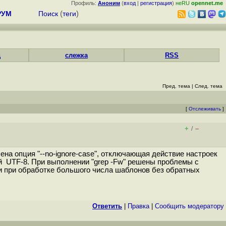
Профиль:
Аноним
(
вход
|
регистрация
)
неRU
opennet.me
РУМ
Поиск
(
теги
)
д
слежка
RSS
Пред. тема
|
След. тема
[
Отслеживать
]
+
–
/
на опция "--no-ignore-case", отключающая действие настроек
тей UTF-8. При выполнении "grep -Fw" решены проблемы с
и при обработке большого числа шаблонов без обратных
Ответить
|
Правка
|
Cообщить модератору