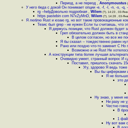
Период, а не переод
,
Anonymoustus
(
У него беда с докой Он понимает опции -e, -f, -l, -n, -s, -q, 
rg --helpДовольно подробная
,
Wilem
(?), 14:23 , 03-Янв
https pastebin com N7xZyMnD
,
Wilem
(?), 14:28 , 03-Янв
Я люблю Rust и юзаю rg, но вот такие провокационные к
Тезис был grep - не нужен Если ты считаешь, что эт
Я держусь позиции, что Rust должен будет з
Греп обязательно должен быть в стан
В целом согласен, но все же по
Я бы сказал -- тождественно равен н
Рано или поздно что-то заменит C Но 
Возможно и не Rust Не хотелось
А конструкции типа более лучшая альтернати
Очевидно умеет, странный вопрос И с
Поставил, пришлось скачать 15м
Угу, здорово Я ведь тож
Вы бы циферками и
Я не большо
это д
Ну знаю, у меня н
Ни разу не 
Честно гово
В бро
1 фай
Ну вот вам co
В дого