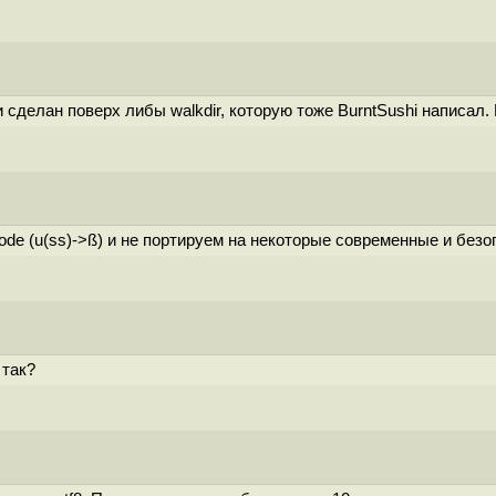
ти сделан поверх либы walkdir, которую тоже BurntSushi написал.
icode (u(ss)->ß) и не портируем на некоторые современные и без
 так?