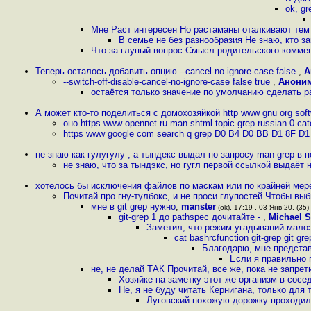
ok, gr
Мне Раст интересен Но растаманы оталкивают тем 
В семье не без разнообразия Не знаю, кто з
Что за глупый вопрос Смысл родительского коммен
Теперь осталось добавить опцию --cancel-no-ignore-case false
,
А
--switch-off-disable-cancel-no-ignore-case false true
,
Анони
остаётся только значение по умолчанию сделать 
А может кто-то поделиться с домохозяйкой http www gnu org soft
оно https www opennet ru man shtml topic grep russian 0 ca
https www google com search q grep D0 B4 D0 BB D1 8F D
не знаю как гулугулу , а тындекс выдал по запросу man grep в 
не знаю, что за тындэкс, но гугл первой ссылкой выдаёт 
хотелось бы исключения файлов по маскам или по крайней мер
Почитай про гну-тулбокс, и не проси глупостей Чтобы в
мне в git grep нужно
,
manster
(ok), 17:19 , 03-Янв-20, (35)
git-grep 1 до pathspec дочитайте -
,
Michael S
Заметил, что режим угадываний малоэф
cat bashrcfunction git-grep gi
Благодарю, мне представ
Если я правильно п
не, не делай ТАК Прочитай, все же, пока не запре
Хозяйке на заметку этот же организм в сос
Не, я не буду читать Кернигана, только для 
Луговский похожую дорожку проходил 