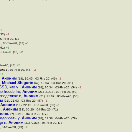
–2
(32)
–1
03-Янв-20, (33)
 , 03-Янв-20, (47)
–1
(61)
+1
3-Янв-20, (65)
–2
Янв-20, (43)
+2
19:31 , 03-Янв-20, (44)
–2
+1
,
Аноним
(18), 19:45 , 03-Янв-20, (49)
–1
,
Michael Shigorin
(ok), 19:54 , 03-Янв-20, (51)
 SSD, как у
,
Аноним
(18), 20:34 , 03-Янв-20, (54)
–1
b freedb fre
,
Аноним
(21), 21:33 , 03-Янв-20, (60)
топоделках и
,
Аноним
(21), 21:07 , 03-Янв-20, (58)
им
(21), 21:03 , 03-Янв-20, (57)
–1
,
Аноним
(18), 22:15 , 03-Янв-20, (63)
–1
в
,
Аноним
(18), 00:20 , 04-Янв-20, (71)
нонн.
(?), 01:19 , 04-Янв-20, (77)
подобрать у
,
Аноним
(18), 01:36 , 04-Янв-20, (79)
де п
,
Аноним
(21), 01:34 , 04-Янв-20, (78)
, 04-Янв-20, (73)
+2