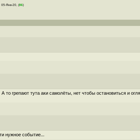
, 05-Янв-20, (
86
)
 то грепают тута аки самолёты, нет чтобы остановиться и огляну
ти нужное событие...