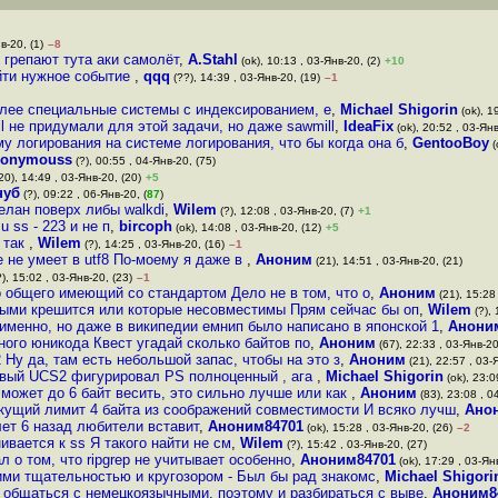
в-20, (1)
–8
 грепают тута аки самолёт
,
A.Stahl
(ok), 10:13 , 03-Янв-20, (2)
+10
йти нужное событие
,
qqq
(??), 14:39 , 03-Янв-20, (19)
–1
олее специальные системы с индексированием, е
,
Michael Shigorin
(ok), 1
l не придумали для этой задачи, но даже sawmill
,
IdeaFix
(ok), 20:52 , 03-Янв
у логирования на системе логирования, что бы когда она б
,
GentooBoy
(
onymouss
(?), 00:55 , 04-Янв-20, (75)
20), 14:49 , 03-Янв-20, (20)
+5
нуб
(?), 09:22 , 06-Янв-20, (
87
)
делан поверх либы walkdi
,
Wilem
(?), 12:08 , 03-Янв-20, (7)
+1
u ss - 223 и не п
,
bircoph
(ok), 14:08 , 03-Янв-20, (12)
+5
е так
,
Wilem
(?), 14:25 , 03-Янв-20, (16)
–1
е не умеет в utf8 По-моему я даже в
,
Аноним
(21), 14:51 , 03-Янв-20, (21)
), 15:02 , 03-Янв-20, (23)
–1
 общего имеющий со стандартом Дело не в том, что о
,
Аноним
(21), 15:28 
рыми крешится или которые несовместимы Прям сейчас бы оп
,
Wilem
(?), 
 именно, но даже в википедии емнип было написано в японской 1
,
Анони
ного юникода Квест угадай сколько байтов по
,
Аноним
(67), 22:33 , 03-Янв-20
 Ну да, там есть небольшой запас, чтобы на это з
,
Аноним
(21), 22:57 , 03-
овый UCS2 фигурировал PS полноценный , ага
,
Michael Shigorin
(ok), 23:0
 может до 6 байт весить, это сильно лучше или как
,
Аноним
(83), 23:08 , 0
екущий лимит 4 байта из соображений совместимости И всяко лучш
,
Ано
 лет 6 назад любители вставит
,
Аноним84701
(ok), 15:28 , 03-Янв-20, (26)
–2
нивается к ss Я такого найти не см
,
Wilem
(?), 15:42 , 03-Янв-20, (27)
 о том, что ripgrep не учитывает особенно
,
Аноним84701
(ok), 17:29 , 03-Ян
ми тщательностью и кругозором - Был бы рад знакомс
,
Michael Shigori
 общаться с немецкоязычными, поэтому и разбираться с выве
,
Аноним8