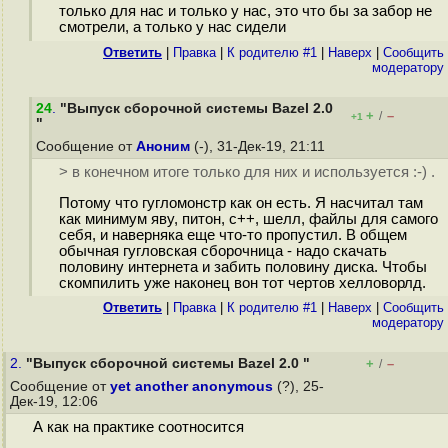
только для нас и только у нас, это что бы за забор не
смотрели, а только у нас сидели
Ответить
|
Правка
|
К родителю #1
|
Наверх
|
Cообщить
модератору
24
.
"Выпуск сборочной системы Bazel 2.0
+
–
/
+1
"
Сообщение от
Аноним
(-), 31-Дек-19, 21:11
> в конечном итоге только для них и используется :-) .
Потому что гугломонстр как он есть. Я насчитал там
как минимум яву, питон, с++, шелл, файлы для самого
себя, и наверняка еще что-то пропустил. В общем
обычная гугловская сборочница - надо скачать
половину интернета и забить половину диска. Чтобы
скомпилить уже наконец вон тот чертов хелловорлд.
Ответить
|
Правка
|
К родителю #1
|
Наверх
|
Cообщить
модератору
2.
"Выпуск сборочной системы Bazel 2.0 "
+
–
/
Сообщение от
yet another anonymous
(?), 25-
Дек-19, 12:06
А как на практике соотносится