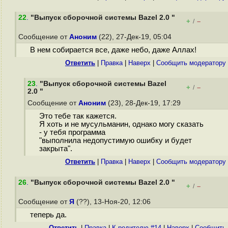
22
.
"Выпуск сборочной системы Bazel 2.0 "
+
–
/
Сообщение от
Аноним
(22), 27-Дек-19, 05:04
В нем собирается все, даже небо, даже Аллах!
Ответить
|
Правка
|
Наверх
|
Cообщить модератору
23
.
"Выпуск сборочной системы Bazel
+
–
/
2.0 "
Сообщение от
Аноним
(23), 28-Дек-19, 17:29
Это тебе так кажется.
Я хоть и не мусульманин, однако могу сказать
- у тебя программа
"выполнила недопустимую ошибку и будет
закрыта".
Ответить
|
Правка
|
Наверх
|
Cообщить модератору
26
.
"Выпуск сборочной системы Bazel 2.0 "
+
–
/
Сообщение от
Я
(??), 13-Ноя-20, 12:06
теперь да.
Ответить
|
Правка
|
К родителю #14
|
Наверх
|
Cообщить