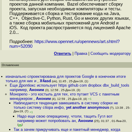
проектов данной компании. Bazel обеспечивает сборку
проекта, запуская необходимые компиляторы и тесты.
Поддерживается сборка и тестирование кода на Java,
C++, Objective-C, Python, Rust, Go и многих других языках,
а также сборка мобильных приложений для Android и
iOS. Код проекта распространяется под лицензией Apache
2.0...
Подробнее:
https://www.opennet.ru/opennews/art.shtml?
num=52090
Ответить
|
Правка
|
Cообщить модератору
Оглавление
изначально спроектирована для проектов Google в конечном итоге
только для них и
,
X4asd
(ok), 11:45 , 25-Дек-19, (1)
Еще Дропбокс использует https github com dropbox dbx_build_tools
например
,
Аноним
(3), 12:58 , 25-Дек-19, (3)
Монорепо - это костыль для тех, кто путает VCS с пакетным
менеджером
,
Аноним
(4), 12:59 , 25-Дек-19, (4)
+1
Наблюдается тенденция замешивать в систему сборки не
только систему сбора инфо
,
yet another anonymous
(?), 13:38 , 25-
Дек-19, (7)
+1
Надо еще свою операционку, чтоли, тащить Гугл вот
например может попробовать ан
,
Аноним
(25), 01:37 , 01-Янв-20,
(
)
25
Так а зачем прикручивать еще и пакетный менеджер, когда