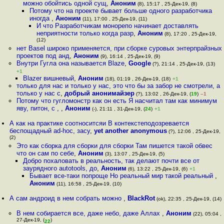
можно обойтись одной сущ
,
Аноним
(8), 15:17 , 25-Дек-19, (8)
Потому что на проекте бывает больше одного разработчика
иногда
,
Аноним
(11), 17:00 , 25-Дек-19, (11)
И что Разработчикам монорепо начинает доставлять
неприятности только когда разр
,
Аноним
(8), 17:20 , 25-Дек-19,
(12)
нет Basel широко применяется, при сборке суровых энтерпрайзных
проектов под анд
,
Аноним
(9), 16:14 , 25-Дек-19, (9)
Внутри Гугла она называется Blaze
,
Google
(?), 21:14 , 25-Дек-19, (13)
+1
Blazer вишневый
,
Аноним
(18), 01:19 , 26-Дек-19, (18)
+1
только для нас и только у нас, это что бы за забор не смотрели, а
только у нас с
,
добрый анонимайзер
(?), 13:02 , 26-Дек-19, (
19
)
–1
Потому что гугломонстр как он есть Я насчитал там как минимум
яву, питон, с ,
,
Аноним
(-), 21:11 , 31-Дек-19, (
24
)
+1
А как на практике соотноситсяи В контекстеподозревается
беспощадный ad-hoc, засу
,
yet another anonymous
(?), 12:06 , 25-Дек-19,
(2)
Это как сборка для сборки для сборки Там пишется такой обвес
что он сам по себе
,
Аноним
(3), 13:07 , 25-Дек-19, (5)
Добро похаловать в реальность, так делают почти все от
заурядного autotools, до
,
Аноним
(6), 13:22 , 25-Дек-19, (6)
+1
Бывает все-таки попроще Но реальный мир такой реальный
,
Аноним
(11), 16:58 , 25-Дек-19, (10)
А сам андроид в нем собрать можно
,
BlackRot
(ok), 22:35 , 25-Дек-19, (14)
В нем собирается все, даже небо, даже Аллах
,
Аноним
(22), 05:04 ,
27-Дек-19, (
)
22