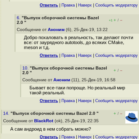
Ответить
|
Правка
|
Наверх
|
Cообщить модератору
6.
"Выпуск сборочной системы Bazel
+
–
/
+1
2.0 "
Сообщение от
Аноним
(6), 25-Дек-19, 13:22
Добро похаловать в реальность, так делают почти
все: от заурядного autotools, до всяких CMake,
meson и т.д.
Ответить
|
Правка
|
Наверх
|
Cообщить модератору
10.
"Выпуск сборочной системы Bazel
+
–
/
2.0 "
Сообщение от
Аноним
(11), 25-Дек-19, 16:58
Бывает все-таки попроще. Но реальный мир
такой реальный.
Ответить
|
Правка
|
Наверх
|
Cообщить модератору
14.
"Выпуск сборочной системы Bazel 2.0 "
+
–
/
Сообщение от
BlackRot
(ok), 25-Дек-19, 22:35
А сам андроид в нем собрать можно?
Ответить
|
Правка
|
Наверх
|
Cообщить модератору