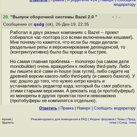
модератору
20
.
"Выпуск сборочной системы Bazel 2.0 "
+
–
/
Сообщение от
qsdg
(ok), 26-Дек-19, 22:35
Работал в двух разных компаниях с Bazel -- проект
собирался час-полтора (со всеми включенными кешами!).
Мне почему-то кажется, что если бы люди делали
раздельные репы и версионирование депенденсей, то
(контринтуитивно) было бы проще и быстрее.
Но самая главная проблема -- monorepo (на самом деле
monobuilder) очень враждебен к любому third-party. Либо
вы пишите всё сами in-house (как гугля), либо сидите на
древней версии какого-либо third-party (и самого базеля). У
нас дошло до того, что нужно хитро качать и
устанавливать редактор кода, который бы смог работать
этими старыми версиями. А реюзать код (и протобуферы!)
из монорепы в других проектах почти невозможно
(протобуферы не компилятся отдельно).
Ответить
|
Правка
|
Наверх
|
Cообщить модератору
Архив
|
Рекомендовать для помещения в FAQ
|
Индекс форумов
|
Темы
|
Пред.
Удалить
тема
|
След. тема