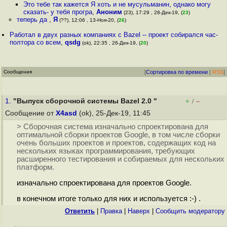
Это тебе так кажется Я хоть и не мусульманин, однако могу
сказать- у тебя програ
,
Аноним
(23), 17:29 , 28-Дек-19, (
23
)
теперь да
,
Я
(??), 12:06 , 13-Ноя-20, (
26
)
Работал в двух разных компаниях с Bazel -- проект собирался час-
полтора со всем
,
qsdg
(ok), 22:35 , 26-Дек-19, (
20
)
Сообщения
[
Сортировка по времени
|
RSS
]
1.
"Выпуск сборочной системы Bazel 2.0 "
+
–
/
Сообщение от
X4asd
(ok), 25-Дек-19, 11:45
> Сборочная система изначально спроектирована для
оптимальной сборки проектов Google, в том числе сборки
очень больших проектов и проектов, содержащих код на
нескольких языках программирования, требующих
расширенного тестирования и собираемых для нескольких
платформ.
изначально спроектирована для проектов Google.
в конечном итоге только для них и используется :-) .
Ответить
|
Правка
|
Наверх
|
Cообщить модератору