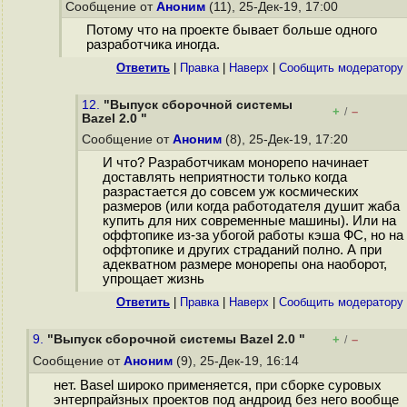
Сообщение от
Аноним
(11), 25-Дек-19, 17:00
Потому что на проекте бывает больше одного
разработчика иногда.
Ответить
|
Правка
|
Наверх
|
Cообщить модератору
12.
"Выпуск сборочной системы
+
–
/
Bazel 2.0 "
Сообщение от
Аноним
(8), 25-Дек-19, 17:20
И что? Разработчикам монорепо начинает
доставлять неприятности только когда
разрастается до совсем уж космических
размеров (или когда работодателя душит жаба
купить для них современные машины). Или на
оффтопике из-за убогой работы кэша ФС, но на
оффтопике и других страданий полно. А при
адекватном размере монорепы она наоборот,
упрощает жизнь
Ответить
|
Правка
|
Наверх
|
Cообщить модератору
9.
"Выпуск сборочной системы Bazel 2.0 "
+
–
/
Сообщение от
Аноним
(9), 25-Дек-19, 16:14
нет. Basel широко применяется, при сборке суровых
энтерпрайзных проектов под андроид без него вообще