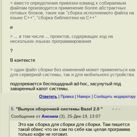
> вместо определения привязки команд к собираемым
файлам производится применение более абстрактных
готовых блоков, таких как "сборка исполняемого файла на
языке С++", "сборка библиотеки на C++"
и
> ... в том числе ... проектов, содержащих код на
нескольких языках программирования
?
В контексте
> один файл сборки без изменений может применяться как
для серверной системы, так и для мобильного устройства
подозревается беспощадный ad-hoc, засунутый под
заваренный капот системы.
Ответить
|
Правка
|
Наверх
|
Cообщить модератору
5.
"Выпуск сборочной системы Bazel 2.0 "
+
–
/
Сообщение от
Аноним
(3), 25-Дек-19, 13:07
Это как сборка для сборки для сборки. Там пишется
такой обвес что он сам по себе как целая программа
только кофе не готовит.