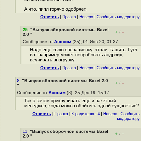
А что, пипл горячо одобряет.
Ответить
|
Правка
|
Наверх
|
Cообщить модератору
25
.
"Выпуск сборочной системы Bazel
+
–
/
2.0 "
Сообщение от
Аноним
(25), 01-Янв-20, 01:37
Надо еще свою операционку, чтоли, тащить. Гугл
вот например может попробовать андроид
всучивать внагрузку.
Ответить
|
Правка
|
Наверх
|
Cообщить модератору
8.
"Выпуск сборочной системы Bazel 2.0
+
–
/
"
Сообщение от
Аноним
(8), 25-Дек-19, 15:17
Так а зачем прикручивать еще и пакетный
менеджер, когда можно обойтись одной сущностью?
Ответить
|
Правка
|
К родителю #4
|
Наверх
|
Cообщить
модератору
11.
"Выпуск сборочной системы Bazel
+
–
/
2.0 "