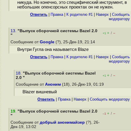
никуда. Но конечно, это специфический инструмент, в
небольших опенсорсных проектах он не нужен.
Ответить
|
Правка
|
К родителю #1
|
Наверх
|
Cообщить
модератору
13.
"Выпуск сборочной системы Bazel 2.0
+
–
/
+1
"
Сообщение от
Google
(?), 25-Дек-19, 21:14
Внутри Гугла она называется Blaze
Ответить
|
Правка
|
К родителю #1
|
Наверх
|
Cообщить
модератору
18.
"Выпуск сборочной системы Bazel
+
–
/
+1
2.0 "
Сообщение от
Аноним
(18), 26-Дек-19, 01:19
Blazer вишневый
Ответить
|
Правка
|
Наверх
|
Cообщить модератору
19
.
"Выпуск сборочной системы Bazel 2.0
+
–
/
–1
"
Сообщение от
добрый анонимайзер
(?), 26-
Дек-19, 13:02