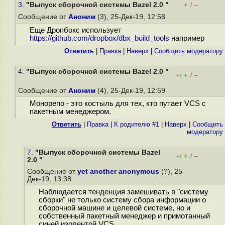
3.
"Выпуск сборочной системы Bazel 2.0 "
+
–
/
Сообщение от
Аноним
(3), 25-Дек-19, 12:58
Еще Дропбокс использует
https://github.com/dropbox/dbx_build_tools
например
Ответить
|
Правка
|
Наверх
|
Cообщить модератору
4.
"Выпуск сборочной системы Bazel 2.0 "
+
–
/
+1
Сообщение от
Аноним
(4), 25-Дек-19, 12:59
Монорепо - это костыль для тех, кто путает VCS с
пакетным менеджером.
Ответить
|
Правка
|
К родителю #1
|
Наверх
|
Cообщить
модератору
7.
"Выпуск сборочной системы Bazel
+
–
/
+1
2.0 "
Сообщение от
yet another anonymous
(?), 25-
Дек-19, 13:38
Наблюдается тенденция замешивать в "систему
сборки" не только систему сбора информации о
сборочной машине и целевой системе, но и
собственный пакетный менеджер и примотанный
синей изолентой VCS.