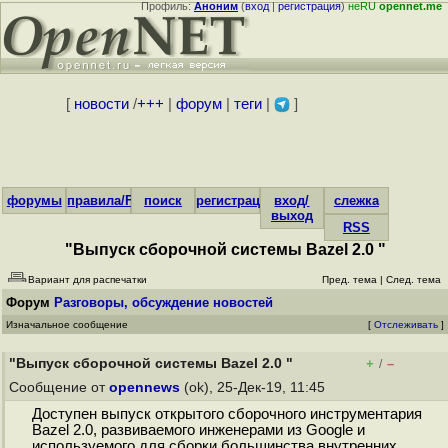
Профиль:
Аноним
(
вход
|
регистрация
)
неRU
opennet.me
[
новости
/
+++
|
форум
|
теги
|
]
форумы
правила/FAQ
поиск
регистрация
вход/
слежка
выход
RSS
"Выпуск сборочной системы Bazel 2.0 "
Вариант для распечатки
Пред. тема
|
След. тема
Форум
Разговоры, обсуждение новостей
Изначальное сообщение
[
Отслеживать
]
"Выпуск сборочной системы Bazel 2.0 "
+
–
/
Сообщение от
opennews
(ok), 25-Дек-19, 11:45
Доступен выпуск открытого сборочного инструментария
Bazel 2.0, развиваемого инженерами из Google и
используемого для сборки большинства внутренних