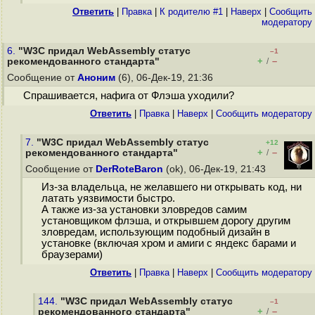
Ответить
|
Правка
|
К родителю #1
|
Наверх
|
Cообщить
модератору
6.
"W3C придал WebAssembly статус
–1
+
–
рекомендованного стандарта"
/
Сообщение от
Аноним
(6), 06-Дек-19, 21:36
Спрашивается, нафига от Флэша уходили?
Ответить
|
Правка
|
Наверх
|
Cообщить модератору
7.
"W3C придал WebAssembly статус
+12
+
–
рекомендованного стандарта"
/
Сообщение от
DerRoteBaron
(ok), 06-Дек-19, 21:43
Из-за владельца, не желавшего ни открывать код, ни
латать уязвимости быстро.
А также из-за установки зловредов самим
установщиком флэша, и открывшем дорогу другим
зловредам, использующим подобный дизайн в
установке (включая хром и амиги с яндекс барами и
браузерами)
Ответить
|
Правка
|
Наверх
|
Cообщить модератору
144.
"W3C придал WebAssembly статус
–1
+
–
рекомендованного стандарта"
/