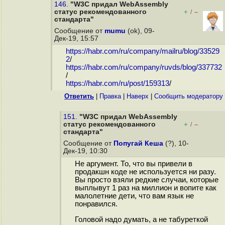
146.
"W3C придал WebAssembly
статус рекомендованного
+
–
/
стандарта"
Сообщение от
mumu
(ok), 09-
Дек-19, 15:57
https://habr.com/ru/company/mailru/blog/33529
2
/
https://habr.com/ru/company/ruvds/blog/337732
/
https://habr.com/ru/post/159313
/
Ответить
|
Правка
|
Наверх
|
Cообщить модератору
151.
"W3C придал WebAssembly
статус рекомендованного
+
–
/
стандарта"
Сообщение от
Попугай Кеша
(?), 10-
Дек-19, 10:30
Не аргумент. То, что вы привели в
продакшн коде не используется ни разу.
Вы просто взяли редкие случаи, которые
выплывут 1 раз на миллион и вопите как
малолетние дети, что вам язык не
понравился.
Головой надо думать, а не табуреткой