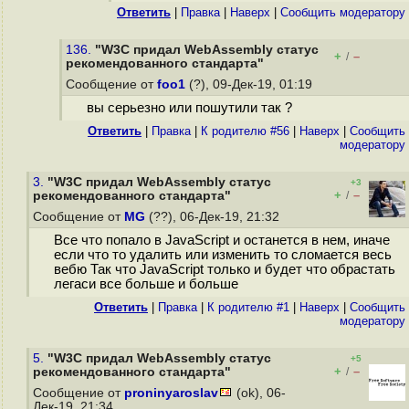
Ответить
|
Правка
|
Наверх
|
Cообщить модератору
136.
"W3C придал WebAssembly статус
+
–
/
рекомендованного стандарта"
Сообщение от
foo1
(?), 09-Дек-19, 01:19
вы серьезно или пошутили так ?
Ответить
|
Правка
|
К родителю #56
|
Наверх
|
Cообщить
модератору
3.
"W3C придал WebAssembly статус
+3
+
–
рекомендованного стандарта"
/
Сообщение от
MG
(??), 06-Дек-19, 21:32
Все что попало в JavaScript и останется в нем, иначе
если что то удалить или изменить то сломается весь
вебю Так что JavaScript только и будет что обрастать
легаси все больше и больше
Ответить
|
Правка
|
К родителю #1
|
Наверх
|
Cообщить
модератору
5.
"W3C придал WebAssembly статус
+5
+
–
рекомендованного стандарта"
/
Сообщение от
proninyaroslav
(ok), 06-
Дек-19, 21:34