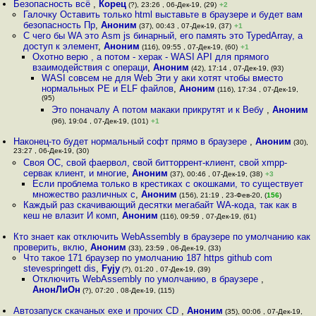
Безопасность всё
,
Корец
(?), 23:26 , 06-Дек-19, (29)
+2
Галочку Оставить только html выставьте в браузере и будет вам
безопасность Пр
,
Аноним
(37), 00:43 , 07-Дек-19, (37)
+1
С чего бы WA это Asm js бинарный, его память это TypedArray, а
доступ к элемент
,
Аноним
(116), 09:55 , 07-Дек-19, (60)
+1
Охотно верю , а потом - херак - WASI API для прямого
взаимодействия с операци
,
Аноним
(42), 17:14 , 07-Дек-19, (93)
WASI совсем не для Web Эти у аки хотят чтобы вместо
нормальных PE и ELF файлов
,
Аноним
(116), 17:34 , 07-Дек-19,
(95)
Это поначалу А потом макаки прикрутят и к Вебу
,
Аноним
(96), 19:04 , 07-Дек-19, (101)
+1
Наконец-то будет нормальный софт прямо в браузере
,
Аноним
(30),
23:27 , 06-Дек-19, (30)
Своя ОС, свой фаервол, свой битторрент-клиент, свой xmpp-
сервак клиент, и многие
,
Аноним
(37), 00:46 , 07-Дек-19, (38)
+3
Если проблема только в крестиках с окошками, то существует
множество различных с
,
Аноним
(156), 21:19 , 23-Фев-20, (
156
)
Каждый раз скачивающий десятки мегабайт WA-кода, так как в
кеш не влазит И комп
,
Аноним
(116), 09:59 , 07-Дек-19, (61)
Кто знает как отключить WebAssembly в браузере по умолчанию как
проверить, вклю
,
Аноним
(33), 23:59 , 06-Дек-19, (33)
Что такое 171 браузер по умолчанию 187 https github com
stevespringett dis
,
Fyjy
(?), 01:20 , 07-Дек-19, (39)
Отключить WebAssembly по умолчанию, в браузере
,
АнонЛиОн
(?), 07:20 , 08-Дек-19, (115)
Автозапуск скачаных exe и прочих CD
,
Аноним
(35), 00:06 , 07-Дек-19,