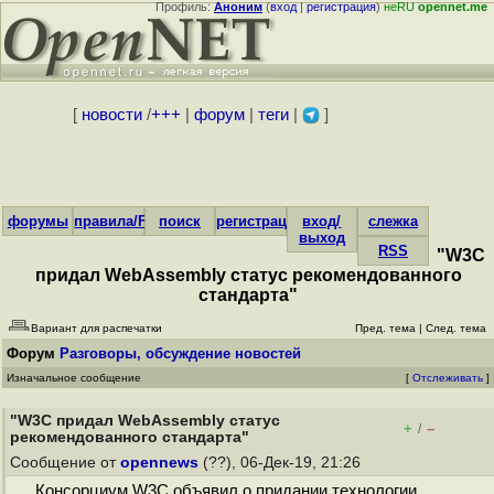
Профиль:
Аноним
(
вход
|
регистрация
)
неRU
opennet.me
[
новости
/
+++
|
форум
|
теги
|
]
форумы
правила/FAQ
поиск
регистрация
вход/
слежка
выход
RSS
"W3C
придал WebAssembly статус рекомендованного
стандарта"
Вариант для распечатки
Пред. тема
|
След. тема
Форум
Разговоры, обсуждение новостей
Изначальное сообщение
[
Отслеживать
]
"W3C придал WebAssembly статус
+
–
/
рекомендованного стандарта"
Сообщение от
opennews
(??), 06-Дек-19, 21:26
Консорциум W3C объявил о придании технологии