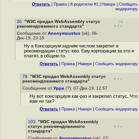
Ответить
|
Правка
|
К родителю #1
|
Наверх
|
Cообщить
модератору
26.
"W3C придал WebAssembly статус
+4
+
–
рекомендованного стандарта"
/
Сообщение от
Anonymoustus
(ok), 06-
Дек-19, 23:18
Ну а Консорциум задним числом закрепит в
рекомендации статус-кво. Ему корпорации за это и
платят, в общем-то.
Ответить
|
Правка
|
Наверх
|
Cообщить модератору
78.
"W3C придал WebAssembly статус
+
–
/
рекомендованного стандарта"
Сообщение от
Урри
(?), 07-Дек-19, 12:57
Ну вот консорциум как-раз и закрепил статус. Что
вам не так?
Ответить
|
Правка
|
Наверх
|
Cообщить модератору
103.
"W3C придал WebAssembly
статус рекомендованного
+
–
/
стандарта"
Сообщение от
Anonymoustus
(ok), 07-