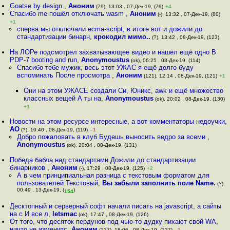
Goatse by design
,
Аноним
(79), 13:03 , 07-Дек-19, (79)
+4
Спасибо me пошёл отключать wasm
,
Аноним
(-), 13:32 , 07-Дек-19, (80)
+1
сперва мы отключали ecma-script, в итоге вот и дожили до
стандартизации бинарн
,
крокодил мимо..
(?), 13:42 , 08-Дек-19, (123)
На ЛОРе подсмотрел захватывающее видео и нашёл ещё одно B
PDP-7 booting and run
,
Anonymoustus
(ok), 06:25 , 08-Дек-19, (114)
Спасибо тебе мужик, весь этот УЖАС я ещё долго буду
вспоминать После просмотра
,
Аноним
(121), 12:14 , 08-Дек-19, (121)
+1
Они на этом УЖАСЕ создали Си, Юникс, awk и ещё множество
классных вещей А ты на
,
Anonymoustus
(ok), 20:02 , 08-Дек-19, (130)
+1
Новости на этом ресурсе интересные, а вот комментаторы недоучки
,
АО
(?), 10:40 , 08-Дек-19, (119)
–1
Добро пожаловать в клуб Будешь выносить ведро за всеми
,
Anonymoustus
(ok), 20:04 , 08-Дек-19, (131)
Победа бабла над стандартами Дожили до стандартизации
бинарников
,
Аноним
(-), 17:29 , 08-Дек-19, (125)
+2
А в чем принципиальная разница с текстовым форматом для
пользователей Текстовый
,
Вы забыли заполнить поле Name.
(?),
00:49 , 13-Дек-19, (
)
154
Десктопный и серверный софт начали писать на javascript, а сайты
на с И все л
,
letsmac
(ok), 17:47 , 08-Дек-19, (126)
От того, что десяток пердунов под чью-то дудку пихают свой WA,
ничто не изменитс
,
Аноним
(127), 18:06 , 08-Дек-19, (127)
–1