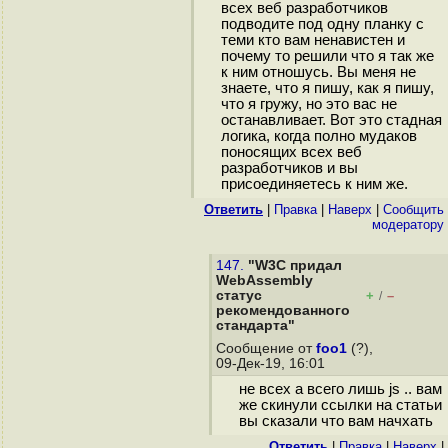
всех веб разработчиков
подводите под одну планку с
теми кто вам ненавистен и
почему то решили что я так же
к ним отношусь. Вы меня не
знаете, что я пишу, как я пишу,
что я гружу, но это вас не
останавливает. Вот это стадная
логика, когда полно мудаков
поносящих всех веб
разработчиков и вы
присоединяетесь к ним же.
Ответить
|
Правка
|
Наверх
|
Cообщить
модератору
147.
"W3C придал
WebAssembly
статус
+
–
/
рекомендованного
стандарта"
Сообщение от
foo1
(?),
09-Дек-19, 16:01
не всех а всего лишь js .. вам
же скинули ссылки на статьи
вы сказали что вам начхать
Ответить
|
Правка
|
Наверх
|