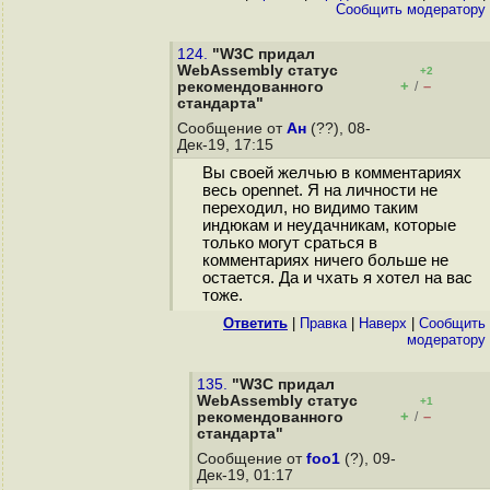
Cообщить модератору
124.
"W3C придал
WebAssembly статус
+2
+
–
рекомендованного
/
стандарта"
Сообщение от
Ан
(??), 08-
Дек-19, 17:15
Вы своей желчью в комментариях
весь opennet. Я на личности не
переходил, но видимо таким
индюкам и неудачникам, которые
только могут сраться в
комментариях ничего больше не
остается. Да и чхать я хотел на вас
тоже.
Ответить
|
Правка
|
Наверх
|
Cообщить
модератору
135.
"W3C придал
WebAssembly статус
+1
+
–
рекомендованного
/
стандарта"
Сообщение от
foo1
(?), 09-
Дек-19, 01:17