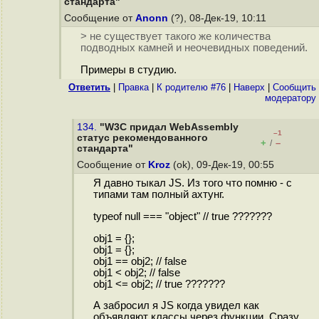
стандарта"
Сообщение от
Anonn
(?), 08-Дек-19, 10:11
> не существует такого же количества
подводных камней и неочевидных поведений.
Примеры в студию.
Ответить
|
Правка
|
К родителю #76
|
Наверх
|
Cообщить
модератору
134.
"W3C придал WebAssembly
–1
статус рекомендованного
+
–
/
стандарта"
Сообщение от
Kroz
(ok), 09-Дек-19, 00:55
Я давно тыкал JS. Из того что помню - с
типами там полный ахтунг.
typeof null === "object" // true ???????
obj1 = {};
obj1 = {};
obj1 == obj2; // false
obj1 < obj2; // false
obj1 <= obj2; // true ???????
А забросил я JS когда увидел как
объявляют классы через функции. Сразу