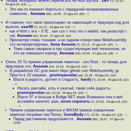
Теперь Wordpress можно переписать на Rust Бугага
,
DEF
(?), 22:20 ,
06-Дек-19, (14)
–1
Это как-то поможет бороться с передачей неэкранированных
символов
,
Аноним
(96), 18:59 , 07-Дек-19, (99)
+2
И главное, что такое прокатывает не зависящий от браузера код для
выполн
,
user90
(?), 22:22 , 06-Дек-19, (15)
+5
как и html с его -- if IE , как css с moz ms o webkit, как javascript с
var
,
Аноним
(42), 02:44 , 07-Дек-19, (42)
Просмотри спеку глазами, а не задним отверстием WebAssembly
это интерпретируемы
,
Анон Анонов
(?), 03:13 , 07-Дек-19, (45)
–2
Тоже самое говорили и про существующие веб технологии, но
это не помешало корпор
,
Аноним
(46), 04:00 , 07-Дек-19, (46)
+4
Опять 25 То прямое управление памятью - зло Rust , то теперь для
браузеров это
,
Аноним
(16), 22:24 , 06-Дек-19, (16)
–3
В разработке GC для wasm https github com WebAssembly gc
Просто в JS машине
,
proninyaroslav
(ok), 22:39 , 06-Дек-19, (18)
Blazor в радость, дотнет в сладость
,
hardij
(?), 23:08 , 06-Дек-19, (22)
–2
Носить рантайм, хоть и ужатый, такая себе радость
,
proninyaroslav
(ok), 23:18 , 06-Дек-19, (25)
+1
Blazor УГ я больше в Bridge NET верю Возможно они и веб
ассембли запилят, разг
,
хотел спросить
(?), 23:59 , 06-Дек-19, (32)
–1
Прямое управление памятью в WASM прямое управление
памятью погромистом Полез
,
SomeBody
(??), 22:50 , 06-Дек-19, (19)
–1
Парад растоманов продолжается
,
Аноним
(96), 19:01 , 07-Дек-19,
(100)