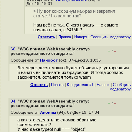
Дек-19, 19:31
> Ну вот консорциум как-раз и закрепил
статус. Что вам не так?
Нам всё не так. С чего начать — с самого
начала начал, с SGML?
Ответить
|
Правка
|
Наверх
|
Cообщить модератору
66.
"W3C придал WebAssembly статус
+
–
/
рекомендованного стандарта"
Сообщение от
Нанобот
(ok), 07-Дек-19, 10:35
Лет через десят можно будет объявить js устаревшим
и начать выпиливать из браузеров. И тогда зоопарк
закончится, останется только wasm
Ответить
|
Правка
|
К родителю #1
|
Наверх
|
Cообщить
модератору
94.
"W3C придал WebAssembly статус
+
–
/
рекомендованного стандарта"
Сообщение от
Аноним
(94), 07-Дек-19, 17:34
а как это сделать не сломав обратную
совместимость?
У нас даже typeof null === "object"