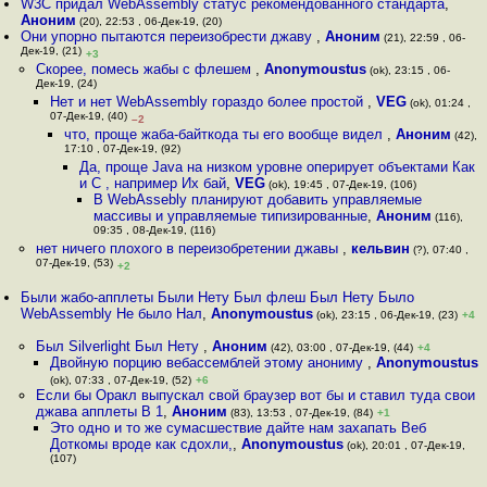
W3C придал WebAssembly статус рекомендованного стандарта
,
Аноним
(20), 22:53 , 06-Дек-19, (20)
Они упорно пытаются переизобрести джаву
,
Аноним
(21), 22:59 , 06-
Дек-19, (21)
+3
Скорее, помесь жабы с флешем
,
Anonymoustus
(ok), 23:15 , 06-
Дек-19, (24)
Нет и нет WebAssembly гораздо более простой
,
VEG
(ok), 01:24 ,
07-Дек-19, (40)
–2
что, проще жаба-байткода ты его вообще видел
,
Аноним
(42),
17:10 , 07-Дек-19, (92)
Да, проще Java на низком уровне оперирует объектами Как
и C , например Их бай
,
VEG
(ok), 19:45 , 07-Дек-19, (106)
В WebAssebly планируют добавить управляемые
массивы и управляемые типизированные
,
Аноним
(116),
09:35 , 08-Дек-19, (116)
нет ничего плохого в переизобретении джавы
,
кельвин
(?), 07:40 ,
07-Дек-19, (53)
+2
Были жабо-апплеты Были Нету Был флеш Был Нету Было
WebAssembly Не было Нал
,
Anonymoustus
(ok), 23:15 , 06-Дек-19, (23)
+4
Был Silverlight Был Нету
,
Аноним
(42), 03:00 , 07-Дек-19, (44)
+4
Двойную порцию вебассемблей этому анониму
,
Anonymoustus
(ok), 07:33 , 07-Дек-19, (52)
+6
Если бы Оракл выпускал свой браузер вот бы и ставил туда свои
джава апплеты В 1
,
Аноним
(83), 13:53 , 07-Дек-19, (84)
+1
Это одно и то же сумасшествие дайте нам захапать Веб
Доткомы вроде как сдохли,
,
Anonymoustus
(ok), 20:01 , 07-Дек-19,
(107)