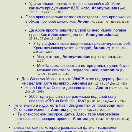
Удивительная логика истолкования событий Тёрки
какие-то придумывают 8230 Фото
,
Anonymoustus
(ok),
19:37 , 07-Дек-19, (105)
Flash принципиально позволял создавать веб-приложения
в обход проприетарного маг
,
Анонн
(?), 21:27 , 07-Дек-19, (108)
+1
Да Apple просто защитила свой бизнес Имели полное
право Как и Sun защищала св
,
Anonymoustus
(ok),
23:38 , 07-Дек-19, (113)
У Гугла фактически получилось приватизировать веб,
Хром позиционируется и создаё
,
Анонн
(?), 11:06 , 08-
Дек-19, (120)
Увы, это так
,
Anonymoustus
(ok), 19:57 , 08-Дек-19,
(129)
Mozilla сама виновата в потере рынка, нужно было
меньше свистелок, перделок, нес
,
anononim
(?),
12:00 , 10-Дек-19, (152)
Для Windows Mobile тот что WinCE тоже поддержку флеша
не сделали Хотя им никто
,
Аноним
(83), 13:43 , 07-Дек-19, (83)
Flash Lite был Совсем древняя эпоха
,
Анонн
(?), 21:29 , 07-
Дек-19, (109)
2009 год игрался с программками под свой sony
ericsson w910 на flash lite
,
foo1
(?), 01:20 , 09-Дек-19, (137)
Не очень-то и надо, есть flash designer flex от производителя
Остальное имело н
,
Аноним
(58), 09:27 , 07-Дек-19, (58)
–2
Ты опенсорсном ресурсе, детка Здесь твоё благовейное
отношение к проприетарщине
,
Аноним
(96), 19:32 , 07-Дек-19, (104)
–1
внезапно, сайт с которого раздавался флекс - назывался
opensource adobe com сейч
,
пох.