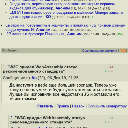
Глядя на то, через какую попу работают некоторые сервисы
яндекса для функционир
,
Аноним
(42), 20:44 , 08-Дек-19, (132)
ЕМНИП оно нашло свое оправдание в майнерах Монеро задолго
до стандартизации
,
КО
(?), 11:03 , 09-Дек-19, (141)
+1
Смотрю на повсеместные комменты и понимаю - JS признан равным
среди лучших И
,
Аноним
(149), 19:39 , 09-Дек-19, (149)
–1
I2P-клиент в браузере Прикольно
,
Аноним
(155), 18:48 , 16-Дек-19, (
155
)
Сообщения
[
Сортировка по времени
|
RSS
]
1.
"W3C придал WebAssembly статус
–14
+
–
рекомендованного стандарта"
/
Сообщение от
Ан
(??), 06-Дек-19, 21:26
Да наступит в вебе еще больший зоопарк. Теперь уже
кому не лень умеет и будет уметь компиляться в wasm.
Лучше бы исправили все недостатки JS и оставили его
мэинстримом.
Ответить
|
Правка
|
Наверх
|
Cообщить модератору
2.
"W3C придал WebAssembly статус
+20
+
–
рекомендованного стандарта"
/