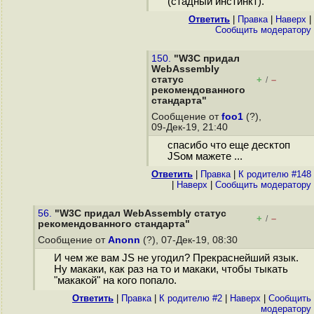
(стадный инстинкт).
Ответить
|
Правка
|
Наверх
|
Cообщить модератору
150.
"W3C придал
WebAssembly
статус
+
–
/
рекомендованного
стандарта"
Сообщение от
foo1
(?),
09-Дек-19, 21:40
спасибо что еще десктоп
JSом мажете ...
Ответить
|
Правка
|
К родителю #148
|
Наверх
|
Cообщить модератору
56.
"W3C придал WebAssembly статус
+
–
/
рекомендованного стандарта"
Сообщение от
Anonn
(?), 07-Дек-19, 08:30
И чем же вам JS не угодил? Прекраснейший язык.
Ну макаки, как раз на то и макаки, чтобы тыкать
"макакой" на кого попало.
Ответить
|
Правка
|
К родителю #2
|
Наверх
|
Cообщить
модератору