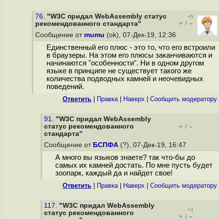
76.
"W3C придал WebAssembly статус
+5
+
–
рекомендованного стандарта"
/
Сообщение от
mumu
(ok), 07-Дек-19, 12:36
Единственный его плюс - это то, что его встроили
в браузеры. На этом его плюсы заканчиваются и
начинаются "особенности". Ни в одном другом
языке в принципе не существует такого же
количества подводных камней и неочевидных
поведений.
Ответить
|
Правка
|
Наверх
|
Cообщить модератору
91.
"W3C придал WebAssembly
статус рекомендованного
+
–
/
стандарта"
Сообщение от
БСПФА
(?), 07-Дек-19, 16:47
А много вы языков знаете? так что-бы до
самых их камней достать. По мне пусть будет
зоопарк, каждый да и найдет свое!
Ответить
|
Правка
|
Наверх
|
Cообщить модератору
117.
"W3C придал WebAssembly
+1
статус рекомендованного
+
–
/