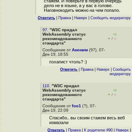
стажем. И поверьте в первую очередь
дело не в языке, а у вас в голове.
Наговнокодить можно на чем попало.
Ответить
|
Правка
|
Наверх
|
Cообщить модератору
97.
"W3C придал
WebAssembly статус
+1
+
–
рекомендованного
/
стандарта"
Сообщение от
Аноним
(97), 07-
Дек-19, 18:55
пэхапист чтоль? :)
Ответить
|
Правка
|
Наверх
|
Cообщить
модератору
110.
"W3C придал
WebAssembly статус
+2
+
–
рекомендованного
/
стандарта"
Сообщение от
foo1
(?), 07-
Дек-19, 22:09
Спасибо.. вы своим стажем весь веб
измазали
Ответить
|
Правка
|
К родителю #90
|
Наверх
|