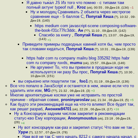
Я давно тыкал JS Из того что помню - с типами там
полный ахтунг typeof null
,
Kroz
(ok), 00:55 , 09-Дек-19, (134)
–1
Ну и молодец Сравнивать 2 объекта через нестрогое
сравнение еще - 5 баллов С
,
Попугай Кеша
(?), 10:32 , 09-
Дек-19, (140)
https medium com javascript-scene composing-software-
the-book-f31c77fc3ddc
,
Ан
(??), 11:10 , 09-Дек-19, (142)
Спасибо за книгу
,
Попугай Кеша
(?), 13:07 , 09-Дек-19,
(143)
+1
Приведите примеры подводных камней хотя бы, чем просто
так словами кидаться
,
Попугай Кеша
(?), 10:31 , 09-Дек-19, (139)
https habr com ru company mailru blog 335292 https habr
com ru company ruvds
,
mumu
(ok), 15:57 , 09-Дек-19, (146)
Не аргумент То, что вы привели в продакшн коде не
используется ни разу Вы прос
,
Попугай Кеша
(?), 10:30 ,
10-Дек-19, (151)
вы серьезно или пошутили так
,
foo1
(?), 01:19 , 09-Дек-19, (136)
Все что попало в JavaScript и останется в нем, иначе если что то
удалить или изм
,
MG
(??), 21:32 , 06-Дек-19, (3)
+3
Многие архитектурные косяки уже не исправить по простой
причине - обратная совме
,
proninyaroslav
(ok), 21:34 , 06-Дек-19, (5)
+5
Как будто эти рекомендаций еще на что-то влияют Все будет так,
как решат разраб
,
Аноним84701
(ok), 22:28 , 06-Дек-19, (17)
+16
Ну а Консорциум задним числом закрепит в рекомендации
статус-кво Ему корпорации
,
Anonymoustus
(ok), 23:18 , 06-Дек-19,
(26)
+4
Ну вот консорциум как-раз и закрепил статус Что вам не так
,
Урри
(?), 12:57 , 07-Дек-19, (78)
Нам всё не так С чего начать 8212 с самого начала начал, с