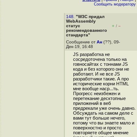
Cообщить модератору
148.
"W3C придал
WebAssembly
статус
+
–
/
рекомендованного
стандарта"
Сообщение от
Ан
(??), 09-
Дек-19, 16:48
JS разработка не
сосредоточена только на
говносайтах с тоннами JS
кода и без которого они не
работают. И не все JS
разработчики такие. А про
исторические корни HTML
мне вообще наср...ть.
Прогресс неизбежен и
перетекание десктопные
приложений в веб
предрекали уже очень давно.
Обсуждать на самом деле с
вами тут больше нечего,
потому что вы знаете мало и
поверхностно и просто
повторяете общее мнение