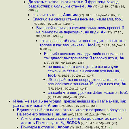
Да чхать я хотел на эти статьи Я фронтенд-бекенд
разработчик с большим стажем
,
Ан
(??), 16:39 , 07-Дек-19,
(90)
+4
пэхапист чтоль
,
Аноним
(97), 18:55 , 07-Дек-19, (97)
+1
Спасибо вы своим стажем весь веб измазали
,
foo1
(?), 22:09 , 07-Дек-19, (110)
+2
Вы своей желчью в комментариях весь opennet Я
на личности не переходил, но види
,
Ан
(??), 17:15 ,
08-Дек-19, (124)
+2
таки вы первый начали про го кодить про чтото в
голове и как вам начхать
,
foo1
(?), 01:17 , 09-Дек-19,
(135)
+1
Вы либо слишком молоды, либо специально
так диалог выстраиваете Я говорил что д
,
Ан
(??), 08:55 , 09-Дек-19, (138)
не всех а всего лишь js вам же скинули
ссылки на статьи вы сказали что вам на
,
foo1
(?), 16:01 , 09-Дек-19, (147)
JS разработка не сосредоточена только на
говносайтах с тоннами JS кода и без кот
,
Ан
(??), 16:48 , 09-Дек-19, (148)
спасибо что еще десктоп JSом мажете
,
foo1
(?), 21:40 , 09-Дек-19, (150)
И чем же вам JS не угодил Прекраснейший язык Ну макаки, как
раз на то и макаки
,
Anonn
(?), 08:30 , 07-Дек-19, (56)
Единственный его плюс - это то, что его встроили в браузеры
На этом его плюсы з
,
mumu
(ok), 12:36 , 07-Дек-19, (76)
+5
А много вы языков знаете так что-бы до самых их камней
достать По мне пусть бу
,
БСПФА
(?), 16:47 , 07-Дек-19, (91)
Примеры в студию
,
Anonn
(?), 10:11 , 08-Дек-19, (117)
+1