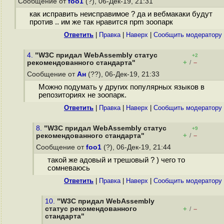
Сообщение от
foo1
(?), 06-Дек-19, 21:31
как исправить неисправимое ? да и вебмакаки будут
против .. им же так нравится npm зоопарк
Ответить
|
Правка
|
Наверх
|
Cообщить модератору
4.
"W3C придал WebAssembly статус
+2
+
–
рекомендованного стандарта"
/
Сообщение от
Ан
(??), 06-Дек-19, 21:33
Можно подумать у других популярных языков в
репозиториях не зоопарк.
Ответить
|
Правка
|
Наверх
|
Cообщить модератору
8.
"W3C придал WebAssembly статус
+9
+
–
рекомендованного стандарта"
/
Сообщение от
foo1
(?), 06-Дек-19, 21:44
такой же адовый и трешовый ? ) чего то
сомневаюсь
Ответить
|
Правка
|
Наверх
|
Cообщить модератору
10.
"W3C придал WebAssembly
статус рекомендованного
+
–
/
стандарта"