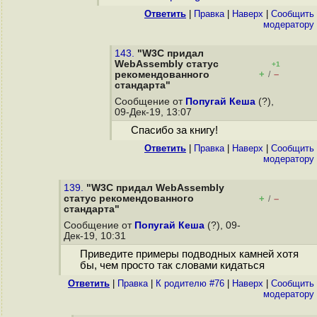
Ответить
|
Правка
|
Наверх
|
Cообщить
модератору
143.
"W3C придал
WebAssembly статус
+1
+
–
рекомендованного
/
стандарта"
Сообщение от
Попугай Кеша
(?),
09-Дек-19, 13:07
Спасибо за книгу!
Ответить
|
Правка
|
Наверх
|
Cообщить
модератору
139.
"W3C придал WebAssembly
статус рекомендованного
+
–
/
стандарта"
Сообщение от
Попугай Кеша
(?), 09-
Дек-19, 10:31
Приведите примеры подводных камней хотя
бы, чем просто так словами кидаться
Ответить
|
Правка
|
К родителю #76
|
Наверх
|
Cообщить
модератору