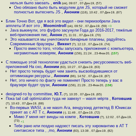
нельзя было заюзать
,
enik
(ok), 09:07 , 07-Дек-19, (57)
Оно обязано было быть модулем для JS, который не сможет
полностью вытеснить JS
,
Аноним
(116), 10:42 , 07-Дек-19, (67)
Блин Точно Вот, где я всё это видел - они переизобрели Java
апплеты И вот это
,
Moomintroll
(ok), 09:52 , 07-Дек-19, (59)
+3
Java выкинули, это фуфло засунули Года до 2016-2017, тяжёлые
веб-приложения пис
,
Анонн
(?), 11:31 , 07-Дек-19, (70)
Это называется мы уничтожили бинарные плагины, радуйтесь
Современные браузеры
,
Викент
(?), 12:13 , 07-Дек-19, (74)
Просто вместо того, чтобы запускать приложения с компьютера,
неграмотным юзверям
,
Аноним
(156), 21:24 , 23-Фев-20, (
157
)
С помощью этой технологии удасться снизить ресурсоемкость веб-
приложений На ско
,
Аноним
(63), 10:27 , 07-Дек-19, (63)
Нет просто теперь будет чем занять высвободившиеся от
оптимизации ресурсы
,
Аноним
(86), 14:52 , 07-Дек-19, (87)
Нет, это ничего по факту не поменяет Просто теперь у вас в
браузере будет грузи
,
Аноним
(156), 21:26 , 23-Фев-20, (
158
)
designed-то by committee
,
Ю.Т.
(?), 10:35 , 07-Дек-19, (65)
Пока tail call optimization туда не завезут -- wasm мёртв
,
Котовшив
(?), 10:43 , 07-Дек-19, (68)
Во-первых WASI, а не wasm Ага, вендузоид детектед В Юниксах
принят as с AT T с
,
Аноним
(-), 11:46 , 07-Дек-19, (72)
Мимо У меня нет винды на компе
,
Котовшив
(?), 12:02 , 07-Дек-19,
(73)
+1
Тебе рано или поздно надоест писать эту хиромантию в AT T
синтаксисе типа , ,mo
,
Аноним
(83), 13:38 , 07-Дек-19, (82)