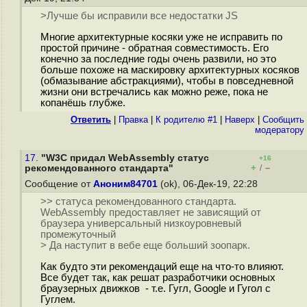
>Лучше бы исправили все недостатки JS
Многие архитектурные косяки уже не исправить по
простой причине - обратная совместимость. Его
конечно за последние годы очень развили, но это
больше похоже на маскировку архитектурных косяков
(обмазывание абстракциями), чтобы в повседневной
жизни они встречались как можно реже, пока не
копанёшь глубже.
Ответить
|
Правка
|
К родителю #1
|
Наверх
|
Cообщить
модератору
17.
"W3C придал WebAssembly статус
+16
+
–
рекомендованного стандарта"
/
Сообщение от
Аноним84701
(ok), 06-Дек-19, 22:28
>> статуса рекомендованного стандарта.
WebAssembly предоставляет не зависящий от
браузера универсальный низкоуровневый
промежуточный
> Да наступит в вебе еще больший зоопарк.
Как будто эти рекомендаций еще на что-то влияют.
Все будет так, как решат разработчики основных
браузерных движков - т.е. Гугл, Google и Гугол с
Гуглем.