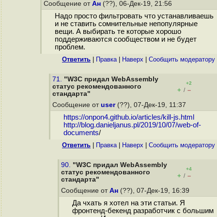
Сообщение от
Ан
(??), 06-Дек-19, 21:56
Надо просто фильтровать что устанавливаешь
и не ставить сомнительные непопулярные
вещи. А выбирать те которые хорошо
поддерживаются сообществом и не будет
проблем.
Ответить
|
Правка
|
Наверх
|
Cообщить модератору
71.
"W3C придал WebAssembly
+2
статус рекомендованного
+
–
/
стандарта"
Сообщение от
user
(??), 07-Дек-19, 11:37
https://onpon4.github.io/articles/kill-js.html
http://blog.danieljanus.pl/2019/10/07/web-of-
documents
/
Ответить
|
Правка
|
Наверх
|
Cообщить модератору
90.
"W3C придал WebAssembly
+4
статус рекомендованного
+
–
/
стандарта"
Сообщение от
Ан
(??), 07-Дек-19, 16:39
Да чхать я хотел на эти статьи. Я
фронтенд-бекенд разработчик с большим