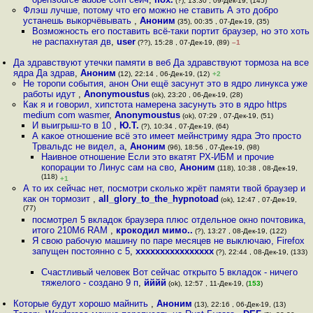
(?), 13:30 , 09-Дек-19, (145)
Флэш лучше, потому что его можно не ставить А это добро
устанешь выкорчёвывать
,
Аноним
(35), 00:35 , 07-Дек-19, (35)
Возможность его поставить всё-таки портит браузер, но это хоть
не распахнутая дв
,
user
(??), 15:28 , 07-Дек-19, (89)
–1
Да здравствуют утечки памяти в веб Да здравствуют тормоза на все
ядра Да здрав
,
Аноним
(12), 22:14 , 06-Дек-19, (12)
+2
Не торопи события, анон Они ещё засунут это в ядро линукса уже
работы идут
,
Anonymoustus
(ok), 23:20 , 06-Дек-19, (28)
Как я и говорил, хипстота намерена засунуть это в ядро https
medium com wasmer
,
Anonymoustus
(ok), 07:29 , 07-Дек-19, (51)
И выигрыш-то в 10
,
Ю.Т.
(?), 10:34 , 07-Дек-19, (64)
А какое отношение всё это имеет мейнстриму ядра Это просто
Трвальдс не видел, а
,
Аноним
(96), 18:56 , 07-Дек-19, (98)
Наивное отношение Если это вкатят РХ-ИБМ и прочие
копорации то Линус сам на сво
,
Аноним
(118), 10:38 , 08-Дек-19,
(118)
+1
А то их сейчас нет, посмотри сколько жрёт памяти твой браузер и
как он тормозит
,
all_glory_to_the_hypnotoad
(ok), 12:47 , 07-Дек-19,
(77)
посмотрел 5 вкладок браузера плюс отдельное окно почтовика,
итого 210Мб RAM
,
крокодил мимо..
(?), 13:27 , 08-Дек-19, (122)
Я свою рабочую машину по паре месяцев не выключаю, Firefox
запущен постоянно с 5
,
xxxxxxxxxxxxxxxx
(?), 22:44 , 08-Дек-19, (133)
Счастливый человек Вот сейчас открыто 5 вкладок - ничего
тяжелого - создано 9 п
,
йййй
(ok), 12:57 , 11-Дек-19, (
153
)
Которые будут хорошо майнить
,
Аноним
(13), 22:16 , 06-Дек-19, (13)