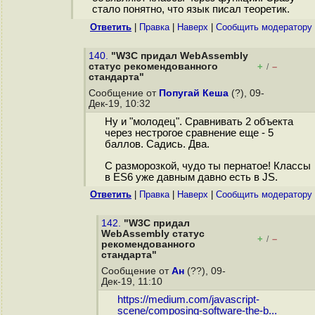
стало понятно, что язык писал теоретик.
Ответить
|
Правка
|
Наверх
|
Cообщить модератору
140.
"W3C придал WebAssembly
статус рекомендованного
+
–
/
стандарта"
Сообщение от
Попугай Кеша
(?), 09-
Дек-19, 10:32
Ну и "молодец". Сравнивать 2 объекта
через нестрогое сравнение еще - 5
баллов. Садись. Два.
С разморозкой, чудо ты пернатое! Классы
в ES6 уже давным давно есть в JS.
Ответить
|
Правка
|
Наверх
|
Cообщить модератору
142.
"W3C придал
WebAssembly статус
+
–
/
рекомендованного
стандарта"
Сообщение от
Ан
(??), 09-
Дек-19, 11:10
https://medium.com/javascript-
scene/composing-software-the-b...