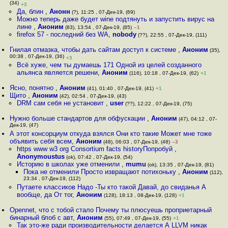
(34)
+3
Да, блин
,
Анонн
(?), 11:25 , 07-Дек-19, (69)
Можно теперь даже будет wine подтянуть и запустить вирус на
лине
,
Аноним
(83), 13:54 , 07-Дек-19, (85)
–1
firefox 57 - последний без WA
,
nobody
(??), 22:55 , 07-Дек-19, (111)
Гнилая отмазка, чтобы дать сайтам доступ к системе
,
Аноним
(35),
00:38 , 07-Дек-19, (36)
+3
Всё хуже, чем ты думаешь 171 Одной из целей созданного
альянса является решени
,
Аноним
(116), 10:18 , 07-Дек-19, (62)
+1
Ясно, понятно
,
Аноним
(41), 01:40 , 07-Дек-19, (41)
+1
Щито
,
Аноним
(42), 02:54 , 07-Дек-19, (43)
DRM сам себя не установит
,
user
(??), 12:22 , 07-Дек-19, (75)
Нужно больше стандартов для обфускации
,
Аноним
(47), 04:12 , 07-
Дек-19, (47)
А этот консорциум откуда взялся Они кто такие Может мне тоже
объявить себя всем
,
Аноним
(48), 06:03 , 07-Дек-19, (48)
–3
https www w3 org Consortium facts historyПопробуй
,
Anonymoustus
(ok), 07:42 , 07-Дек-19, (54)
Историю в школах уже отменили
,
mumu
(ok), 13:35 , 07-Дек-19, (81)
Пока не отменили Просто извращают потихоньку
,
Аноним
(112),
23:34 , 07-Дек-19, (112)
Путаете классиков Надо -Ты кто такой Давай, до свиданья А
вообще, да От тог
,
Аноним
(128), 18:13 , 08-Дек-19, (128)
+1
Opennet, что с тобой стало Почему ты плюсуешь проприетарный
бинарный блоб с авт
,
Аноним
(55), 07:49 , 07-Дек-19, (55)
+1
Так это-же ради производительности делается А LLVM никак