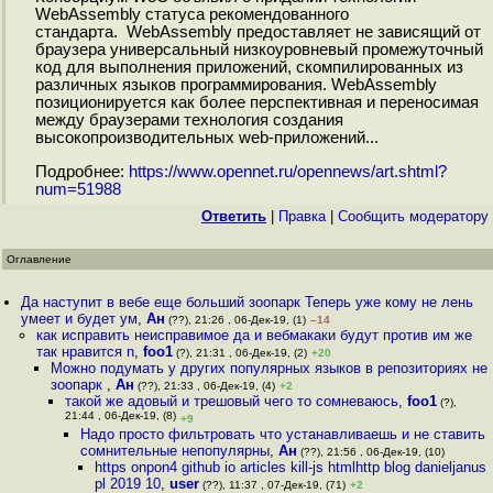
WebAssembly статуса рекомендованного
стандарта. WebAssembly предоставляет не зависящий от
браузера универсальный низкоуровневый промежуточный
код для выполнения приложений, скомпилированных из
различных языков программирования. WebAssembly
позиционируется как более перспективная и переносимая
между браузерами технология создания
высокопроизводительных web-приложений...
Подробнее:
https://www.opennet.ru/opennews/art.shtml?
num=51988
Ответить
|
Правка
|
Cообщить модератору
Оглавление
Да наступит в вебе еще больший зоопарк Теперь уже кому не лень
умеет и будет ум
,
Ан
(??), 21:26 , 06-Дек-19, (1)
–14
как исправить неисправимое да и вебмакаки будут против им же
так нравится n
,
foo1
(?), 21:31 , 06-Дек-19, (2)
+20
Можно подумать у других популярных языков в репозиториях не
зоопарк
,
Ан
(??), 21:33 , 06-Дек-19, (4)
+2
такой же адовый и трешовый чего то сомневаюсь
,
foo1
(?),
21:44 , 06-Дек-19, (8)
+9
Надо просто фильтровать что устанавливаешь и не ставить
сомнительные непопулярны
,
Ан
(??), 21:56 , 06-Дек-19, (10)
https onpon4 github io articles kill-js htmlhttp blog danieljanus
pl 2019 10
,
user
(??), 11:37 , 07-Дек-19, (71)
+2