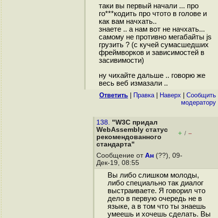
таки вы первый начали ... про
го***кодить про чтото в голове и
как вам начхать..
знаете .. а нам вот не начхать...
самому не противно мегабайты js
грузить ? (с кучей сумасшедших
фреймворков и зависимостей в
засивимости)
ну чихайте дальше .. говорю же
весь веб измазали ..
Ответить
|
Правка
|
Наверх
|
Cообщить
модератору
138.
"W3C придал
WebAssembly статус
+
–
/
рекомендованного
стандарта"
Сообщение от
Ан
(??), 09-
Дек-19, 08:55
Вы либо слишком молоды,
либо специально так диалог
выстраиваете. Я говорил что
дело в первую очередь не в
языке, а в том что ты знаешь
умеешь и хочешь сделать. Вы