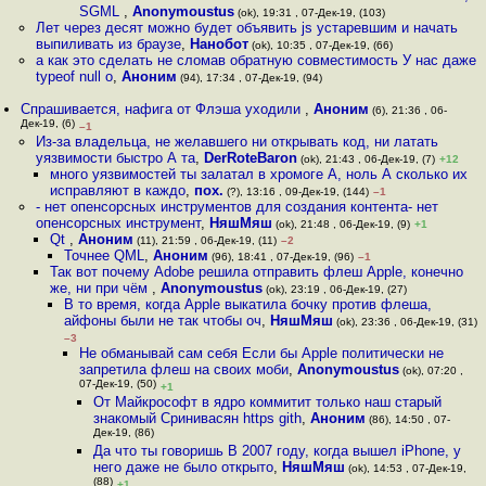
SGML
,
Anonymoustus
(ok), 19:31 , 07-Дек-19, (103)
Лет через десят можно будет объявить js устаревшим и начать
выпиливать из браузе
,
Нанобот
(ok), 10:35 , 07-Дек-19, (66)
а как это сделать не сломав обратную совместимость У нас даже
typeof null o
,
Аноним
(94), 17:34 , 07-Дек-19, (94)
Спрашивается, нафига от Флэша уходили
,
Аноним
(6), 21:36 , 06-
Дек-19, (6)
–1
Из-за владельца, не желавшего ни открывать код, ни латать
уязвимости быстро А та
,
DerRoteBaron
(ok), 21:43 , 06-Дек-19, (7)
+12
много уязвимостей ты залатал в хромоге А, ноль А сколько их
исправляют в каждо
,
пох.
(?), 13:16 , 09-Дек-19, (144)
–1
- нет опенсорсных инструментов для создания контента- нет
опенсорсных инструмент
,
НяшМяш
(ok), 21:48 , 06-Дек-19, (9)
+1
Qt
,
Аноним
(11), 21:59 , 06-Дек-19, (11)
–2
Точнее QML
,
Аноним
(96), 18:41 , 07-Дек-19, (96)
–1
Так вот почему Adobe решила отправить флеш Apple, конечно
же, ни при чём
,
Anonymoustus
(ok), 23:19 , 06-Дек-19, (27)
В то время, когда Apple выкатила бочку против флеша,
айфоны были не так чтобы оч
,
НяшМяш
(ok), 23:36 , 06-Дек-19, (31)
–3
Не обманывай сам себя Если бы Apple политически не
запретила флеш на своих моби
,
Anonymoustus
(ok), 07:20 ,
07-Дек-19, (50)
+1
От Майкрософт в ядро коммитит только наш старый
знакомый Сринивасян https gith
,
Аноним
(86), 14:50 , 07-
Дек-19, (86)
Да что ты говоришь В 2007 году, когда вышел iPhone, у
него даже не было открыто
,
НяшМяш
(ok), 14:53 , 07-Дек-19,
(88)
+1