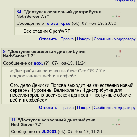
64.
"Доступен серверный дистрибутив
–1
+
–
NethServer 7.7"
/
Сообщение от
slava_kpss
(ok), 07-Ноя-19, 20:30
Все ставим OpenWRT!
Ответить
|
Правка
|
Наверх
|
Cообщить модератору
9.
"Доступен серверный дистрибутив
–5
+
–
NethServer 7.7"
/
Сообщение от
nox.
(?), 07-Ноя-19, 11:24
> Дистрибутив основан на базе CentOS 7.7 и
предоставляет web-интерфейс
Ого, дело Дениски Попова выходит на качественно новый
серверный уровень. Великолепный дистрибутив для
неосиляторов классической центоси + нескучные обои с
веб интерфейсом.
Ответить
|
Правка
|
Наверх
|
Cообщить модератору
11.
"Доступен серверный дистрибутив
+1
+
–
NethServer 7.7"
/
Сообщение от
JL2001
(ok), 07-Ноя-19, 11:28