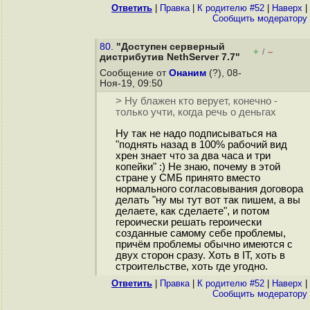
Ответить
|
Правка
|
К родителю #52
|
Наверх
|
Cообщить модератору
80.
"Доступен серверный
+
–
/
дистрибутив NethServer 7.7"
Сообщение от
Онаним
(?), 08-
Ноя-19, 09:50
> Ну блажен кто верует, конечно -
только учти, когда речь о деньгах
Ну так не надо подписываться на
"поднять назад в 100% рабочий вид
хрен знает что за два часа и три
копейки" :) Не знаю, почему в этой
стране у СМБ принято вместо
нормального согласовывания договора
делать "ну мы тут вот так пишем, а вы
делаете, как сделаете", и потом
героически решать героически
созданные самому себе проблемы,
причём проблемы обычно имеются с
двух сторон сразу. Хоть в IT, хоть в
строительстве, хоть где угодно.
Ответить
|
Правка
|
К родителю #52
|
Наверх
|
Cообщить модератору