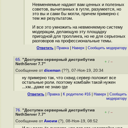
Невменяемые надают вам ценных и полезных
советов, вычитанных в гугле, разумеется, но
это вы и сами бы могли, причем примерно с
тем же результатом.
И все это умножить на невменяемую систему
модерации, делающую эту площадку
пригодной для троллинга, но не для серьезных
разговоров на профессиональные темы.
Ответить
|
Правка
|
Наверх
|
Cообщить модератору
65.
"Доступен серверный дистрибутив
+
–
/
NethServer 7.7"
Сообщение от
diceman
(??), 07-Ноя-19, 20:34
ну примерно так, что сквид сервер положит все
остальные роли. поэтому комбайн такой нужен
...хм...даже не знаю где
Ответить
|
Правка
|
К родителю #16
|
Наверх
|
Cообщить
модератору
76.
"Доступен серверный дистрибутив
+
–
/
NethServer 7.7"
Сообщение от
Аноим
(?), 08-Ноя-19, 08:52