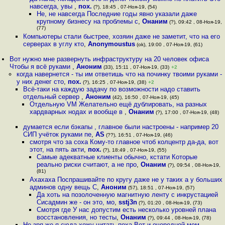
навсегда, увы
,
пох.
(?), 18:45 , 07-Ноя-19, (54)
Не, не навсегда Последние годы явно указали даже
крупному бизнесу на проблемы с
,
Онаним
(?), 09:42 , 08-Ноя-19,
(77)
Компьютеры стали быстрее, хозяин даже не заметит, что на его
серверах в углу кто
,
Anonymoustus
(ok), 19:00 , 07-Ноя-19, (61)
Вот нужно мне развернуть инфраструктуру на 20 человек офиса
Чтобы я всё руками
,
Аноним
(33), 15:11 , 07-Ноя-19, (33)
+2
когда навернется - ты им ответишь что на починку твоими руками -
у них денег сто
,
пох.
(?), 16:25 , 07-Ноя-19, (38)
+2
Всё-таки на каждую задачу по возможности надо ставить
отдельный сервер
,
Аноним
(42), 16:50 , 07-Ноя-19, (45)
Отдельную VM Желательно ещё дублировать, на разных
хардварных нодах и вообще в
,
Онаним
(?), 17:00 , 07-Ноя-19, (48)
думается если бэкапы , главное были настроены - например 20
СИП учёток руками пе
,
AS
(??), 16:51 , 07-Ноя-19, (46)
смотря что за соха Кому-то главное чтоб колцентр да-да, вот
этот, на пять акти
,
пох.
(?), 18:49 , 07-Ноя-19, (55)
Самые адекватные клиенты обычно, кстати Которые
реально риски считают, а не про
,
Онаним
(?), 09:54 , 08-Ноя-19,
(81)
Ахахаха Поспрашивайте по кругу даже не у таких а у больших
админов одну вещь С
,
Аноним
(57), 18:51 , 07-Ноя-19, (57)
Да хоть на позолоченную магнитную ленту с инкрустацией
Сисадмин же - он это, мо
,
sstj3n
(?), 01:20 , 08-Ноя-19, (73)
Смотря где У нас допустим есть несколько уровней плана
восстановления, но тесты
,
Онаним
(?), 09:44 , 08-Ноя-19, (78)
Не зря же я сюда хожу читать поха Вот и очередной мем