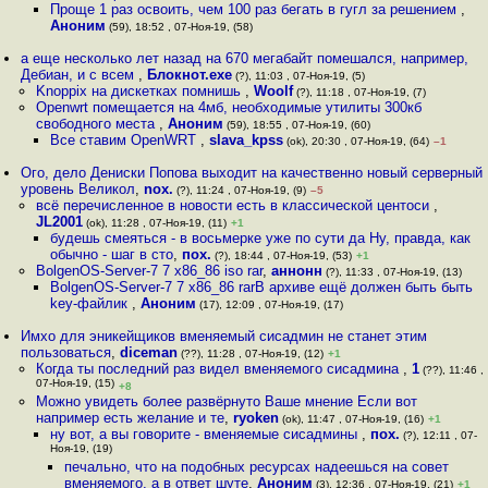
Проще 1 раз освоить, чем 100 раз бегать в гугл за решением
,
Аноним
(59), 18:52 , 07-Ноя-19, (58)
а еще несколько лет назад на 670 мегабайт помешался, например,
Дебиан, и с всем
,
Блокнот.exe
(?), 11:03 , 07-Ноя-19, (5)
Knoppix на дискетках помнишь
,
Woolf
(?), 11:18 , 07-Ноя-19, (7)
Openwrt помещается на 4мб, необходимые утилиты 300кб
свободного места
,
Аноним
(59), 18:55 , 07-Ноя-19, (60)
Все ставим OpenWRT
,
slava_kpss
(ok), 20:30 , 07-Ноя-19, (64)
–1
Ого, дело Дениски Попова выходит на качественно новый серверный
уровень Великол
,
nox.
(?), 11:24 , 07-Ноя-19, (9)
–5
всё перечисленное в новости есть в классической центоси
,
JL2001
(ok), 11:28 , 07-Ноя-19, (11)
+1
будешь смеяться - в восьмерке уже по сути да Ну, правда, как
обычно - шаг в сто
,
пох.
(?), 18:44 , 07-Ноя-19, (53)
+1
BolgenOS-Server-7 7 x86_86 iso rar
,
аннонн
(?), 11:33 , 07-Ноя-19, (13)
BolgenOS-Server-7 7 x86_86 rarВ архиве ещё должен быть быть
key-файлик
,
Аноним
(17), 12:09 , 07-Ноя-19, (17)
Имхо для эникейщиков вменяемый сисадмин не станет этим
пользоваться
,
diceman
(??), 11:28 , 07-Ноя-19, (12)
+1
Когда ты последний раз видел вменяемого сисадмина
,
1
(??), 11:46 ,
07-Ноя-19, (15)
+8
Можно увидеть более развёрнуто Ваше мнение Если вот
например есть желание и те
,
ryoken
(ok), 11:47 , 07-Ноя-19, (16)
+1
ну вот, а вы говорите - вменяемые сисадмины
,
пох.
(?), 12:11 , 07-
Ноя-19, (19)
печально, что на подобных ресурсах надеешься на совет
вменяемого, а в ответ шуте
,
Аноним
(3), 12:36 , 07-Ноя-19, (21)
+1