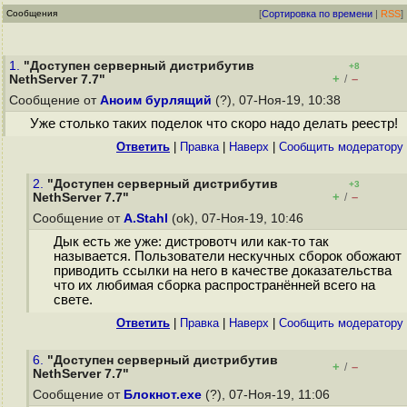
Сообщения
[
Сортировка по времени
|
RSS
]
1.
"Доступен серверный дистрибутив
+8
+
–
NethServer 7.7"
/
Сообщение от
Аноим бурлящий
(?), 07-Ноя-19, 10:38
Уже столько таких поделок что скоро надо делать реестр!
Ответить
|
Правка
|
Наверх
|
Cообщить модератору
2.
"Доступен серверный дистрибутив
+3
+
–
NethServer 7.7"
/
Сообщение от
A.Stahl
(ok), 07-Ноя-19, 10:46
Дык есть же уже: дистровотч или как-то так
называется. Пользователи нескучных сборок обожают
приводить ссылки на него в качестве доказательства
что их любимая сборка распространённей всего на
свете.
Ответить
|
Правка
|
Наверх
|
Cообщить модератору
6.
"Доступен серверный дистрибутив
+
–
/
NethServer 7.7"
Сообщение от
Блокнот.exe
(?), 07-Ноя-19, 11:06