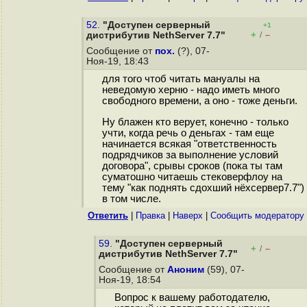
52.
"Доступен серверный
+1
+
–
дистрибутив NethServer 7.7"
/
Сообщение от
пох.
(?), 07-
Ноя-19, 18:43
для того чтоб читать мануалы на
неведомую херню - надо иметь много
свободного времени, а оно - тоже деньги.
Ну блажен кто верует, конечно - только
учти, когда речь о деньгах - там еще
начинается всякая "ответственность
подрядчиков за выполнение условий
договора", срывы сроков (пока ты там
суматошно читаешь стековерфлоу на
тему "как поднять сдохший нёхсервер7.7")
в том числе.
Ответить
|
Правка
|
Наверх
|
Cообщить модератору
59.
"Доступен серверный
+
–
/
дистрибутив NethServer 7.7"
Сообщение от
Аноним
(59), 07-
Ноя-19, 18:54
Вопрос к вашему работодателю,