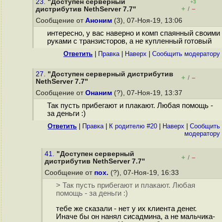
23.
"Доступен серверный
+3
+
–
дистрибутив NethServer 7.7"
/
Сообщение от
Аноним
(3), 07-Ноя-19, 13:06
интересно, у вас наверно и комп спаянный своими
руками с транзисторов, а не купленный готовый
Ответить
|
Правка
|
Наверх
|
Cообщить модератору
27.
"Доступен серверный дистрибутив
+
–
/
NethServer 7.7"
Сообщение от
Онаним
(?), 07-Ноя-19, 13:37
Так пусть прибегают и плакают. Любая помощь -
за деньги :)
Ответить
|
Правка
|
К родителю #20
|
Наверх
|
Cообщить
модератору
41.
"Доступен серверный
+
–
/
дистрибутив NethServer 7.7"
Сообщение от
пох.
(?), 07-Ноя-19, 16:33
> Так пусть прибегают и плакают. Любая
помощь - за деньги :)
тебе же сказали - нет у их клиента денег.
Иначе бы он нанял сисадмина, а не мальчика-