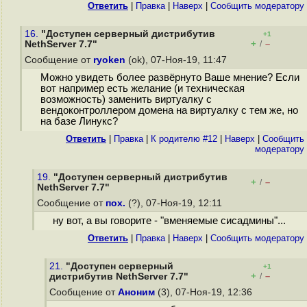
Ответить
|
Правка
|
Наверх
|
Cообщить модератору
16.
"Доступен серверный дистрибутив
+1
+
–
NethServer 7.7"
/
Сообщение от
ryoken
(ok), 07-Ноя-19, 11:47
Можно увидеть более развёрнуто Ваше мнение? Если
вот например есть желание (и техническая
возможность) заменить виртуалку с
вендоконтроллером домена на виртуалку с тем же, но
на базе Линукс?
Ответить
|
Правка
|
К родителю #12
|
Наверх
|
Cообщить
модератору
19.
"Доступен серверный дистрибутив
+
–
/
NethServer 7.7"
Сообщение от
пох.
(?), 07-Ноя-19, 12:11
ну вот, а вы говорите - "вменяемые сисадмины"...
Ответить
|
Правка
|
Наверх
|
Cообщить модератору
21.
"Доступен серверный
+1
+
–
дистрибутив NethServer 7.7"
/
Сообщение от
Аноним
(3), 07-Ноя-19, 12:36