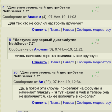
4.
"Доступен серверный дистрибутив
+1
+
–
NethServer 7.7"
/
Сообщение от
Аноним
(4), 07-Ноя-19, 11:03
Для тех кто не осилил настроить вручную?
Ответить
|
Правка
|
Наверх
|
Cообщить модератору
8.
"Доступен серверный дистрибутив
+3
+
–
NethServer 7.7"
/
Сообщение от
Аноним
(3), 07-Ноя-19, 11:21
жизнь слишком коротка осиливать все вручную
Ответить
|
Правка
|
Наверх
|
Cообщить модератору
20.
"Доступен серверный дистрибутив
+3
+
–
NethServer 7.7"
/
Сообщение от
An
(??), 07-Ноя-19, 12:34
Да, а потом эти клоуны прибегают на форумы и
начинают плакать - "я тут нажал в web и теперь она
не включается, как её включить в консоле?"
Ответить
|
Правка
|
Наверх
|
Cообщить модератору