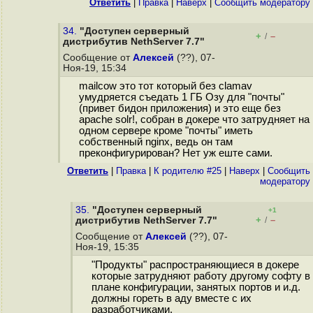
Ответить
|
Правка
|
Наверх
|
Cообщить модератору
34.
"Доступен серверный
+
–
/
дистрибутив NethServer 7.7"
Сообщение от
Алексей
(??), 07-
Ноя-19, 15:34
mailcow это тот который без clamav
умудряется съедать 1 ГБ Озу для "почты"
(привет бидон приложения) и это еще без
apache solr!, собран в докере что затрудняет на
одном сервере кроме "почты" иметь
собственный nginx, ведь он там
преконфигурирован? Нет уж еште сами.
Ответить
|
Правка
|
К родителю #25
|
Наверх
|
Cообщить
модератору
35.
"Доступен серверный
+1
+
–
дистрибутив NethServer 7.7"
/
Сообщение от
Алексей
(??), 07-
Ноя-19, 15:35
"Продукты" распространяющиеся в докере
которые затрудняют работу другому софту в
плане конфигурации, занятых портов и и.д.
должны гореть в аду вместе с их
разработчиками.