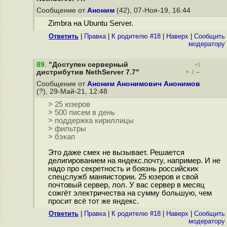
Сообщение от
Аноним
(42), 07-Ноя-19, 16:44
Zimbra на Ubuntu Server.
Ответить
|
Правка
|
К родителю #18
|
Наверх
|
Cообщить
модератору
89
.
"Доступен серверный
+1
+
–
дистрибутив NethServer 7.7"
/
Сообщение от
Аноним Анонимович Анонимов
(?), 29-Май-21, 12:48
> 25 юзеров
> 500 писем в день
> поддержка кириллицы
> фильтры
> бэкап
Это даже смех не вызывает. Решается
делигированием на яндекс.почту, например. И не
надо про секретность и боязнь российских
спецслужб маняистории. 25 юзеров и свой
почтовый сервер, лол. У вас сервер в месяц
сожгёт электричества на сумму большую, чем
просит всё тот же яндекс.
Ответить
|
Правка
|
К родителю #18
|
Наверх
|
Cообщить
модератору