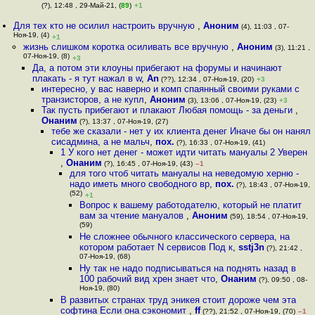
(?), 12:48 , 29-Май-21, (
89
)
+1
Для тех кто не осилил настроить вручную
,
Аноним
(4), 11:03 , 07-
Ноя-19, (4)
+1
жизнь слишком коротка осиливать все вручную
,
Аноним
(3), 11:21 ,
07-Ноя-19, (8)
+3
Да, а потом эти клоуны прибегают на форумы и начинают
плакать - я тут нажал в w
,
An
(??), 12:34 , 07-Ноя-19, (20)
+3
интересно, у вас наверно и комп спаянный своими руками с
транзисторов, а не купл
,
Аноним
(3), 13:06 , 07-Ноя-19, (23)
+3
Так пусть прибегают и плакают Любая помощь - за деньги
,
Онаним
(?), 13:37 , 07-Ноя-19, (27)
тебе же сказали - нет у их клиента денег Иначе бы он нанял
сисадмина, а не мальч
,
пох.
(?), 16:33 , 07-Ноя-19, (41)
1 У кого нет денег - может идти читать мануалы 2 Уверен
,
Онаним
(?), 16:45 , 07-Ноя-19, (43)
–1
для того чтоб читать мануалы на неведомую херню -
надо иметь много свободного вр
,
пох.
(?), 18:43 , 07-Ноя-19,
(52)
+1
Вопрос к вашему работодателю, который не платит
вам за чтение мануалов
,
Аноним
(59), 18:54 , 07-Ноя-19,
(59)
Не сложнее обычного классического сервера, на
котором работает N сервисов Под к
,
sstj3n
(?), 21:42 ,
07-Ноя-19, (68)
Ну так не надо подписываться на поднять назад в
100 рабочий вид хрен знает что
,
Онаним
(?), 09:50 , 08-
Ноя-19, (80)
В развитых странах труд эникея стоит дороже чем эта
софтина Если она сэкономит
,
ff
(??), 21:52 , 07-Ноя-19, (70)
–1