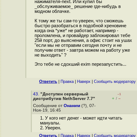
нажимателя-next. Или купил бы
_обслуживаемое_ решение где-нибудь в
модном облачке.
К тому же ты сам-то уверен, что сможешь
быстро разобраться в подобной хреновине
когда она *уже* не работает, например -
проломлена, и провайдер заблокировал тебе
25й порт, до выяснения, а офис стоит на ушах
"если мы не отправим сегодня почту и не
получим ответ - завтра можем на работу уже
не выходить" ?
Это тебе не сдохший exim перезапустить...
Ответить
|
Правка
|
Наверх
|
Cообщить модератору
43.
"Доступен серверный
–1
+
–
дистрибутив NethServer 7.7"
/
Сообщение от
Онаним
(?), 07-
Ноя-19, 16:45
1. У кого нет денег - может идти читать
мануалы.
2. Уверен.
Ответить
|
Правка
|
Наверх
|
Cообщить модератору