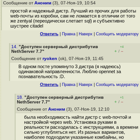
Сообщение от
Аноним
(3), 07-Ноя-19, 10:54
простой и надежный дистр. Лучший из прочих для работы
web-почты из коробки, сам не ломается в отличии от того
же zentyal (переодически слетает sql) и субъективно
шустрее citadel
Ответить
|
Правка
|
Наверх
|
Cообщить модератору
14.
"Доступен серверный дистрибутив
+4
+
–
NethServer 7.7"
/
Сообщение от
ryoken
(ok), 07-Ноя-19, 11:45
В одном посте упомянуто 3 дистра (я надеюсь)
одинаковой направленности. Люблю opennet за
познавательность :D.
Ответить
|
Правка
|
Наверх
|
Cообщить модератору
18.
"Доступен серверный дистрибутив
+1
+
–
NethServer 7.7"
/
Сообщение от
Аноним
(3), 07-Ноя-19, 12:10
была необходимость найти дистр с web-почтой и
настройкой через web. Установка руками в
реальности расходилась с инструкциями, а времени
сильно углубляться нет. Из разных вариантов,
наиболее подходили указанные комбайны, но