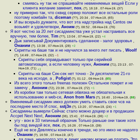
смиявсь ну так не спрашивайте невменяемых вещей Если у
клиента желание заменит
,
пох.
(?), 16:18 , 07-Ноя-19, (37)
ну примерно так, что сквид сервер положит все остальные роли
поэтому комбайн та
,
diceman
(??), 20:34 , 07-Ноя-19, (65)
И вы всерьёз думаете, что вот эта надстройка над Centos ом
возьмёт и удовлетвори
,
Аноим
(?), 08:52 , 08-Ноя-19, (76)
Я вот честно за 20 лет сисадминства уже устал настраивать все
вручную, тем более
,
Tim
(??), 13:04 , 07-Ноя-19, (22)
+4
Дык записывай Документировать сделанное - залог здоровья
,
Онаним
(?), 13:38 , 07-Ноя-19, (28)
+2
Скрипты на баше так и не научился за много лет писать
,
Woolf
(?), 14:49 , 07-Ноя-19, (32)
–1
Скрипты себя оправдывают только при серийной
автоматизации, а если человеку нужн
,
Аноним
(71), 23:13 , 07-
Ноя-19, (71)
+1
Скрипты на баше Сек-сек нет точно - 2е десятилетие 21-го
века на исходе, а
,
Pofigist
(?), 01:12 , 09-Ноя-19, (
85
)
Из всего этого только freenas полезен Остальное помрет и не
замечу
,
Аноним
(72), 23:36 , 07-Ноя-19, (72)
+1
Из коробки там только сетевая обвязка не обязательная к
использованию и web-се
,
Anon from Mars
(?), 16:40 , 10-Ноя-19, (
88
)
Вменяемый сисадмин имхо должен уметь ставить свое чсв на
последнее место И спос
,
sstj3n
(?), 13:20 , 07-Ноя-19, (24)
+1
Сисадмины вымерли Сейчас стало можно доцкер и в продакшон
Accpet Next Next
,
Аноним
(36), 15:41 , 07-Ноя-19, (36)
+2
угу - вон в 33 типичный образчик Только раньше они такие хотя
бы под виндой все
,
пох.
(?), 16:26 , 07-Ноя-19, (39)
Ещё не все Девляпсы конечно в тренде, но это имхо не надолго
,
Онаним
(?), 16:59 , 07-Ноя-19, (47)
да лана, ненадолго это ж денег никому можно не платить Это