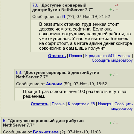
70.
"Доступен серверный
–1
+
–
дистрибутив NethServer 7.7"
/
Сообщение от
ff
(??), 07-Ноя-19, 21:52
В развитых странах труд эникея стоит
дороже чем эта софтина. Если она
сэкономит сотруднику пару дней работы, то
уже окупилась. У нас же нытье за 5 копеек
на софт стоит, а в итоге админ денег конторе
сэкономит, а сам шишь получит.
Ответить
|
Правка
|
К родителю #41
|
Наверх
|
Cообщить модератору
58.
"Доступен серверный дистрибутив
+
–
/
NethServer 7.7"
Сообщение от
Аноним
(59), 07-Ноя-19, 18:52
Проще 1 раз освоить, чем 100 раз бегать в гугл за
решением.
Ответить
|
Правка
|
К родителю #8
|
Наверх
|
Cообщить
модератору
5.
"Доступен серверный дистрибутив
+
–
/
NethServer 7.7"
Сообщение от
Блокнот.exe
(?), 07-Ноя-19, 11:03