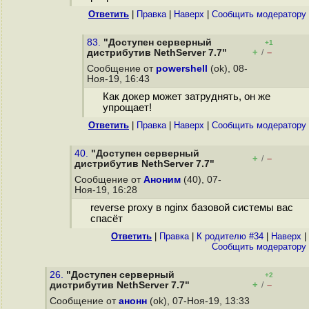
Ответить
|
Правка
|
Наверх
|
Cообщить модератору
83.
"Доступен серверный
+1
+
–
дистрибутив NethServer 7.7"
/
Сообщение от
powershell
(ok), 08-
Ноя-19, 16:43
Как докер может затруднять, он же
упрощает!
Ответить
|
Правка
|
Наверх
|
Cообщить модератору
40.
"Доступен серверный
+
–
/
дистрибутив NethServer 7.7"
Сообщение от
Аноним
(40), 07-
Ноя-19, 16:28
reverse proxy в nginx базовой системы вас
спасёт
Ответить
|
Правка
|
К родителю #34
|
Наверх
|
Cообщить модератору
26.
"Доступен серверный
+2
+
–
дистрибутив NethServer 7.7"
/
Сообщение от
анонн
(ok), 07-Ноя-19, 13:33