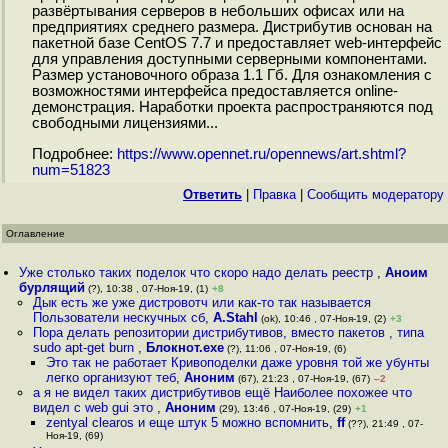
развёртывания серверов в небольших офисах или на
предприятиях среднего размера. Дистрибутив основан на
пакетной базе CentOS 7.7 и предоставляет web-интерфейс
для управления доступными серверными компонентами.
Размер установочного образа 1.1 Гб. Для ознакомления с
возможностями интерфейса предоставляется online-
демонстрация. Наработки проекта распространяются под
свободными лицензиями...
Подробнее:
https://www.opennet.ru/opennews/art.shtml?
num=51823
Ответить
|
Правка
|
Cообщить модератору
Оглавление
Уже столько таких поделок что скоро надо делать реестр
,
Аноим
бурлящий
(?), 10:38 , 07-Ноя-19, (1)
+8
Дык есть же уже дистровотч или как-то так называется
Пользователи нескучных сб
,
A.Stahl
(ok), 10:46 , 07-Ноя-19, (2)
+3
Пора делать репозитории дистрибутивов, вместо пакетов , типа
sudo apt-get burn
,
Блокнот.exe
(?), 11:06 , 07-Ноя-19, (6)
Это так не работает Кривоподелки даже уровня той же убунты
легко организуют теб
,
Аноним
(67), 21:23 , 07-Ноя-19, (67)
–2
а я не видел таких дистрибутивов ещё Наиболее похожее что
видел с web gui это
,
Аноним
(29), 13:46 , 07-Ноя-19, (29)
+1
zentyal clearos и еще штук 5 можно вспомнить
,
ff
(??), 21:49 , 07-
Ноя-19, (69)