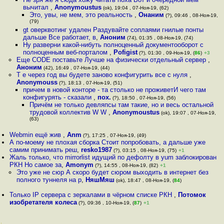
вычитал
,
Anonymoustus
(ok), 19:04 , 07-Ноя-19, (62)
Это, увы, не мем, это реальность
,
Онаним
(?), 09:46 , 08-Ноя-19,
(79)
gt оверквотинг удален Раздувайте соплаями гнилые понты
дальше Все работает, в
,
Аноним
(74), 01:35 , 08-Ноя-19, (74)
Ну разверни какой-нибуть полноценный документооборот с
полноценным веб-порталом
,
Pofigist
(?), 01:30 , 09-Ноя-19, (
86
)
+3
Еще CODE поставьте Лучше на физически отдельный сервер
,
Аноним
(42), 16:49 , 07-Ноя-19, (44)
Т е через год вы будете заново конфигурить все с нуля
,
Anonymouss
(?), 18:13 , 07-Ноя-19, (51)
причем в новой конторе - та столько не проживетИ чего там
конфигурять - сказали
,
пох.
(?), 18:50 , 07-Ноя-19, (56)
Причём не только девляпсы там такие, но и весь остальной
трудовой коллектив W W
,
Anonymoustus
(ok), 19:07 , 07-Ноя-19,
(63)
Webmin ещё жив
,
Anm
(?), 17:25 , 07-Ноя-19, (49)
А по-моему не плохая сборка Стоит попробовать, а дальше уже
самим принимать реш
,
resko1987
(?), 03:15 , 08-Ноя-19, (75)
+1
Жаль только, что mirrorlist идущий по дефолту в yum заблокирован
РКН Но самое за
,
Amonym
(?), 14:55 , 08-Ноя-19, (82)
+1
Это уже не сюр А скоро будет сюром выходить в интернет без
полного туннеля на р
,
НяшМяш
(ok), 18:47 , 08-Ноя-19, (
84
)
Только IP сервера с зеркалами в чёрном списке РКН
,
Потомок
изобретателя колеса
(?), 09:36 , 10-Ноя-19, (
87
)
+1