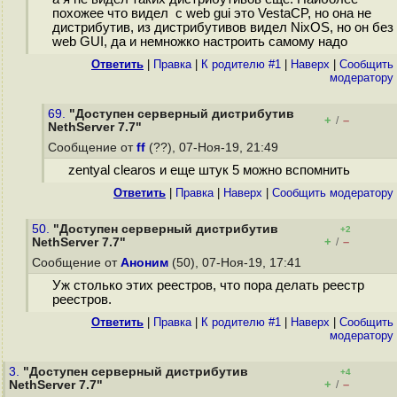
похожее что видел с web gui это VestaCP, но она не
дистрибутив, из дистрибутивов видел NixOS, но он без
web GUI, да и немножко настроить самому надо
Ответить
|
Правка
|
К родителю #1
|
Наверх
|
Cообщить
модератору
69.
"Доступен серверный дистрибутив
+
–
/
NethServer 7.7"
Сообщение от
ff
(??), 07-Ноя-19, 21:49
zentyal clearos и еще штук 5 можно вспомнить
Ответить
|
Правка
|
Наверх
|
Cообщить модератору
50.
"Доступен серверный дистрибутив
+2
+
–
NethServer 7.7"
/
Сообщение от
Аноним
(50), 07-Ноя-19, 17:41
Уж столько этих реестров, что пора делать реестр
реестров.
Ответить
|
Правка
|
К родителю #1
|
Наверх
|
Cообщить
модератору
3.
"Доступен серверный дистрибутив
+4
+
–
NethServer 7.7"
/