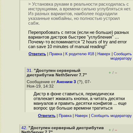
> Установка руками в реальности расходилась с
инструкциями, а времени сильно углубляться нет.
Из разных вариантов, наиболее подходили
указанные комбайны, но полностью устроил
сабж.
Перепробовать с пяток (если не больше) разных
вариантов дистров быстрее "углубления" …
Почему-то вспоминается "2 hours of try and error
can save 10 minutes of manual reading!"
Ответить
|
Правка
|
К родителю #18
|
Наверх
|
Cообщить
модератору
31.
"Доступен серверный
+
–
/
дистрибутив NethServer 7.7"
Сообщение от
Аноним 3
(?), 07-
Ноя-19, 14:32
Дистр в фоне ставиться, периодически
отвлекает жмакать кнопки, а читать десятки
мануалов и править десятки конфигов ... еще
вопрос где больше времени тратиться
Ответить
|
Правка
|
Наверх
|
Cообщить модератору
42.
"Доступен серверный дистрибутив
+
–
/
NethServer 7.7"