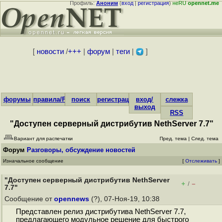
Профиль:
Аноним
(
вход
|
регистрация
)
неRU
opennet.me
[
новости
/
+++
|
форум
|
теги
|
]
форумы
правила/FAQ
поиск
регистрация
вход/
слежка
выход
RSS
"Доступен серверный дистрибутив NethServer 7.7"
Вариант для распечатки
Пред. тема
|
След. тема
Форум
Разговоры, обсуждение новостей
Изначальное сообщение
[
Отслеживать
]
"Доступен серверный дистрибутив NethServer
+
–
/
7.7"
Сообщение от
opennews
(?), 07-Ноя-19, 10:38
Представлен релиз дистрибутива NethServer 7.7,
предлагающего модульное решение для быстрого