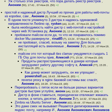
Уж столько этих реестров, что пора делать реестр реестров
,
Аноним
(50), 17:41 , 07-Ноя-19, (50)
+2
простой и надежный дистр Лучший из прочих для работы web-почты
из коробки, сам
,
Аноним
(3), 10:54 , 07-Ноя-19, (3)
+4
В одном посте упомянуто 3 дистра я надеюсь одинаковой
направленности Люблю op
,
ryoken
(ok), 11:45 , 07-Ноя-19, (14)
+4
была необходимость найти дистр с web-почтой и настройкой
через web Установка ру
,
Аноним
(3), 12:10 , 07-Ноя-19, (18)
+1
пробовали mailcow если да, то что не понравилось помимо
docker Мы развернули
,
rinat85
(?), 13:24 , 07-Ноя-19, (25)
+1
не пробовал, спасиб, возьму на заметку Для больших
инсталляций есть вменяемые
,
Аноним 3
(?), 14:26 , 07-Ноя-19,
(30)
+1
mailcow это тот который без clamav умудряется съедать 1
ГБ Озу для почты прив
,
Алексей
(??), 15:34 , 07-Ноя-19, (34)
Продукты распространяющиеся в докере которые
затрудняют работу другому софту в
,
Алексей
(??), 15:35 ,
07-Ноя-19, (35)
+1
Как докер может затруднять, он же упрощает
,
powershell
(ok), 16:43 , 08-Ноя-19, (83)
+1
reverse proxy в nginx базовой системы вас спасёт
,
Аноним
(40), 16:28 , 07-Ноя-19, (40)
Перепробовать с пяток если не больше разных вариантов
дистров быстрее углубле
,
анонн
(ok), 13:33 , 07-Ноя-19, (26)
+2
Дистр в фоне ставиться, периодически отвлекает жмакать
кнопки, а читать десятки
,
Аноним 3
(?), 14:32 , 07-Ноя-19, (31)
Zimbra на Ubuntu Server
,
Аноним
(42), 16:44 , 07-Ноя-19, (42)
Это даже смех не вызывает Решается делигированием на
яндекс почту, например И
,
Аноним Анонимович Анонимов