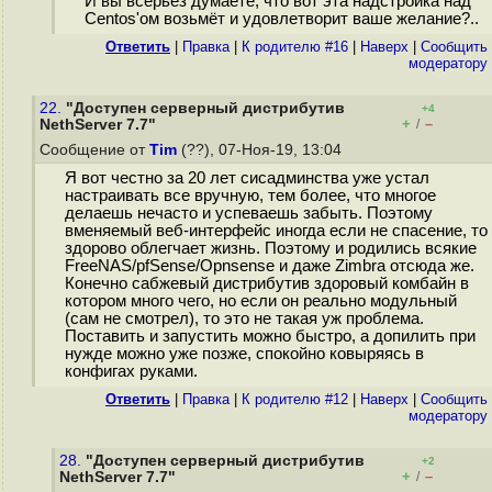
И вы всерьёз думаете, что вот эта надстройка над
Centos'ом возьмёт и удовлетворит ваше желание?..
Ответить
|
Правка
|
К родителю #16
|
Наверх
|
Cообщить
модератору
22.
"Доступен серверный дистрибутив
+4
+
–
NethServer 7.7"
/
Сообщение от
Tim
(??), 07-Ноя-19, 13:04
Я вот честно за 20 лет сисадминства уже устал
настраивать все вручную, тем более, что многое
делаешь нечасто и успеваешь забыть. Поэтому
вменяемый веб-интерфейс иногда если не спасение, то
здорово облегчает жизнь. Поэтому и родились всякие
FreeNAS/pfSense/Opnsense и даже Zimbra отсюда же.
Конечно сабжевый дистрибутив здоровый комбайн в
котором много чего, но если он реально модульный
(сам не смотрел), то это не такая уж проблема.
Поставить и запустить можно быстро, а допилить при
нужде можно уже позже, спокойно ковыряясь в
конфигах руками.
Ответить
|
Правка
|
К родителю #12
|
Наверх
|
Cообщить
модератору
28.
"Доступен серверный дистрибутив
+2
+
–
NethServer 7.7"
/