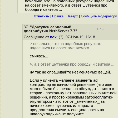
печально, что на подобных ресурсах надеешься
на совет вменяемого, а в ответ шутеечки про
бороды и свитера ...
Ответить
|
Правка
|
Наверх
|
Cообщить модератору
37.
"Доступен серверный
+
–
/
дистрибутив NethServer 7.7"
Сообщение от
пох.
(?), 07-Ноя-19, 16:18
> печально, что на подобных ресурсах
надеешься на совет вменяемого
смиявсь...
>, а в ответ шутеечки про бороды и свитера ...
ну так не спрашивайте невменяемых вещей.
Если у клиента желание заменить ad
контроллер не юникс-вэй решением (что еще
можно было бы печально обсуждать, чисто в
теории - поскольку нет равноценных юникс-вей
решений), а просто хреновым затобесплатно-
эмулятором - это вот от _вменяемых_ вы
ничего кроме шутеечек или просто
предложения сменить специальность на
шпалоукладчика не получите.