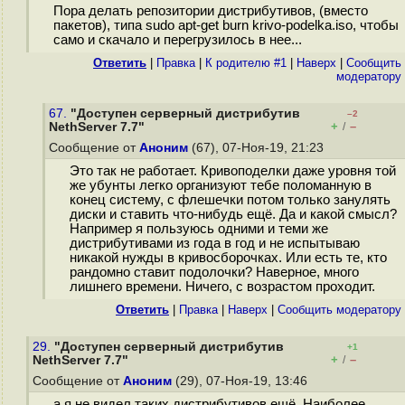
Пора делать репозитории дистрибутивов, (вместо
пакетов), типа sudo apt-get burn krivo-podelka.iso, чтобы
само и скачало и перегрузилось в нее...
Ответить
|
Правка
|
К родителю #1
|
Наверх
|
Cообщить
модератору
67.
"Доступен серверный дистрибутив
–2
+
–
NethServer 7.7"
/
Сообщение от
Аноним
(67), 07-Ноя-19, 21:23
Это так не работает. Кривоподелки даже уровня той
же убунты легко организуют тебе поломанную в
конец систему, с флешечки потом только занулять
диски и ставить что-нибудь ещё. Да и какой смысл?
Например я пользуюсь одними и теми же
дистрибутивами из года в год и не испытываю
никакой нужды в кривосборочках. Или есть те, кто
рандомно ставит подолочки? Наверное, много
лишнего времени. Ничего, с возрастом проходит.
Ответить
|
Правка
|
Наверх
|
Cообщить модератору
29.
"Доступен серверный дистрибутив
+1
+
–
NethServer 7.7"
/
Сообщение от
Аноним
(29), 07-Ноя-19, 13:46
а я не видел таких дистрибутивов ещё. Наиболее