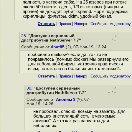
полностью устроил сабж. На 25 юзеров при потоке
около 500 писем в день, 1/3 из которых (виагры и
прочее) не доходят рубит rspamd. Норм поддержка
кириллицы, фильтры, dkim, удобный бекап.
Ответить
|
Правка
|
Наверх
|
Cообщить модератору
25.
"Доступен серверный
+1
+
–
дистрибутив NethServer 7.7"
/
Сообщение от
rinat85
(?), 07-Ноя-19, 13:24
пробовали mailcow? если да, то что не
понравилось (помимо docker) Мы развернули его
для небольшой фирмы, устроило практически
всем, но как оно на больших инсталляциях?..
Ответить
|
Правка
|
Наверх
|
Cообщить модератору
30.
"Доступен серверный
+1
+
–
дистрибутив NethServer 7.7"
/
Сообщение от
Аноним 3
(?), 07-
Ноя-19, 14:26
не пробовал, спасиб, возьму на заметку. Для
больших инсталляций есть "вменяемые
админы". А это как раз варианты для
небольших.