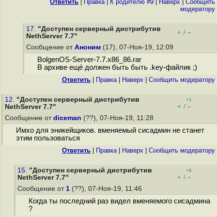
Ответить
|
Правка
|
К родителю #9
|
Наверх
|
Cообщить
модератору
17.
"Доступен серверный дистрибутив
+
–
/
NethServer 7.7"
Сообщение от
Аноним
(17), 07-Ноя-19, 12:09
BolgenOS-Server-7.7.x86_86.rar
В архиве ещё должен быть быть .key-файлик ;)
Ответить
|
Правка
|
Наверх
|
Cообщить модератору
12.
"Доступен серверный дистрибутив
+1
+
–
NethServer 7.7"
/
Сообщение от
diceman
(??), 07-Ноя-19, 11:28
Имхо для эникейщиков. вменяемый сисадмин не станет
этим пользоваться
Ответить
|
Правка
|
Наверх
|
Cообщить модератору
15.
"Доступен серверный дистрибутив
+8
+
–
NethServer 7.7"
/
Сообщение от
1
(??), 07-Ноя-19, 11:46
Когда ты последний раз видел вменяемого сисадмина
?