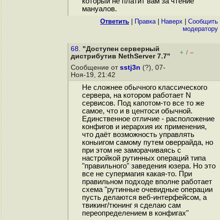
который не платит вам за чтение
мануалов.
Ответить
|
Правка
|
Наверх
|
Cообщить
модератору
68.
"Доступен серверный
+
–
/
дистрибутив NethServer 7.7"
Сообщение от
sstj3n
(?), 07-
Ноя-19, 21:42
Не сложнее обычного классического
сервера, на котором работает N
сервисов. Под капотом-то все то же
самое, что и в центоси обычной.
Единственное отличие - расположение
конфигов и иерархия их применения,
что даёт возможность управлять
коныигом самому путем оверрайда, но
при этом не заморачиваясь с
настройкой рутинных операций типа
"правильного" заведения юзера. Но это
все не супермагия какая-то. При
правильном подходе вполне работает
схема "рутинные очевидные операции
пусть делаются веб-интерфейсом, а
твикинг/тюнинг я сделаю сам
переопределением в конфигах"