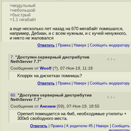
>модульный
>небольшой
>быстрый
>1.1 гигабайт
а еще несколько лет назад на 670 мегабайт помешался,
например, Дебиан, и с всем нужным, и с кучей ненужного,
и никто не жаловался
Ответить
|
Правка
|
Наверх
|
Cообщить модератору
7.
"Доступен серверный дистрибутив
+
–
/
NethServer 7.7"
Сообщение от
Woolf
(?), 07-Ноя-19, 11:18
Knoppix на дискетках помнишь?
Ответить
|
Правка
|
Наверх
|
Cообщить модератору
60.
"Доступен серверный дистрибутив
+
–
/
NethServer 7.7"
Сообщение от
Аноним
(59), 07-Ноя-19, 18:55
Openwrt помещается на 4мб, необходимые утилиты +
300кб свободного места.
Ответить
|
Правка
|
К родителю #5
|
Наверх
|
Cообщить
модератору