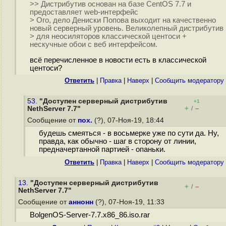
>> Дистрибутив основан на базе CentOS 7.7 и
предоставляет web-интерфейс
> Ого, дело Дениски Попова выходит на качественно
новый серверный уровень. Великолепный дистрибутив
> для неосиляторов классической центоси +
нескучные обои с веб интерфейсом.
всё перечисленное в новости есть в классической
центоси?
Ответить
|
Правка
|
Наверх
|
Cообщить модератору
53.
"Доступен серверный дистрибутив
+1
+
–
NethServer 7.7"
/
Сообщение от
пох.
(?), 07-Ноя-19, 18:44
будешь смеяться - в восьмерке уже по сути да. Ну,
правда, как обычно - шаг в сторону от линии,
предначертанной партией - опаньки.
Ответить
|
Правка
|
Наверх
|
Cообщить модератору
13.
"Доступен серверный дистрибутив
+
–
/
NethServer 7.7"
Сообщение от
аннонн
(?), 07-Ноя-19, 11:33
BolgenOS-Server-7.7.x86_86.iso.rar