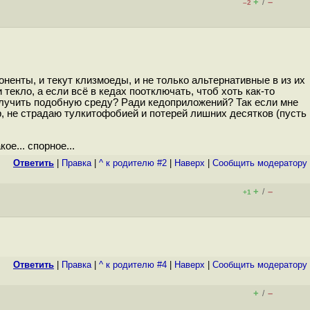
+
–
/
–2
ненты, и текут клизмоеды, и не только альтернативные в из их
 текло, а если всё в кедах поотключать, чтоб хоть как-то
получить подобную среду? Ради кедоприложений? Так если мне
ер, не страдаю тулкитофобией и потерей лишних десятков (пусть
ое... спорное...
Ответить
|
Правка
|
^ к родителю #2
|
Наверх
|
Cообщить модератору
+
–
/
+1
Ответить
|
Правка
|
^ к родителю #4
|
Наверх
|
Cообщить модератору
+
–
/