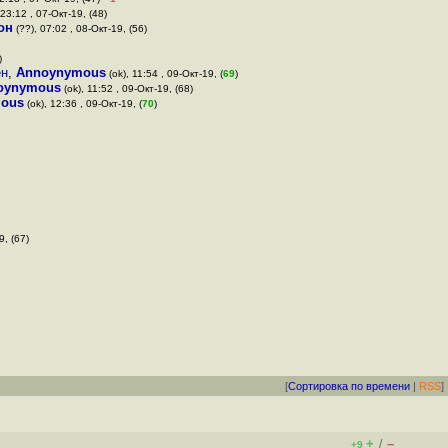
 23:12 , 07-Окт-19, (48)
он
(??), 07:02 , 08-Окт-19, (56)
)
ен
,
Annoynymous
(ok), 11:54 , 09-Окт-19, (
69
)
oynymous
(ok), 11:52 , 09-Окт-19, (68)
ous
(ok), 12:36 , 09-Окт-19, (
70
)
9, (67)
[
Сортировка по времени
|
RSS
]
+
–
/
+9