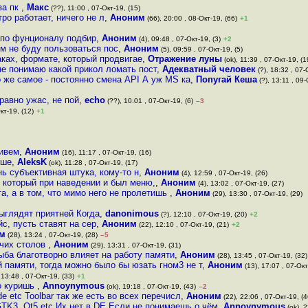
за пк
,
Макс
(??), 11:00 , 07-Окт-19, (15)
ро работает, ничего не л
,
Аноним
(66), 20:00 , 08-Окт-19, (66)
+1
 по фунционалу подбир
,
Аноним
(4), 09:48 , 07-Окт-19, (3)
+2
им не буду пользоваться пос
,
Аноним
(5), 09:59 , 07-Окт-19, (5)
аках, формате, который продвигае
,
Отражение луны
(ok), 11:39 , 07-Окт-19, (1
не понимаю какой прикол ломать пост
,
Адекватный человек
(?), 18:32 , 07-
о же самое - постоянно смена API А уж MS ка
,
Попугай Кеша
(?), 13:11 , 09-
равно ужас, не пой
,
echo
(??), 10:01 , 07-Окт-19, (6)
–3
кт-19, (12)
+1
живем
,
Аноним
(16), 11:17 , 07-Окт-19, (16)
ьше
,
AleksK
(ok), 11:28 , 07-Окт-19, (17)
нь субъективная штука, кому-то н
,
Аноним
(4), 12:59 , 07-Окт-19, (26)
 который при наведении и был меню,
,
Аноним
(4), 13:02 , 07-Окт-19, (27)
а, а в том, что мимо него не пролетишь
,
Аноним
(29), 13:30 , 07-Окт-19, (29)
ыглядят приятней Когда
,
danonimous
(?), 12:10 , 07-Окт-19, (20)
+2
, пусть ставят на сер
,
Аноним
(22), 12:10 , 07-Окт-19, (21)
+2
м
(28), 13:24 , 07-Окт-19, (28)
–5
очих столов
,
Аноним
(29), 13:31 , 07-Окт-19, (31)
ба благотворно влияет на работу памяти
,
Аноним
(28), 13:45 , 07-Окт-19, (32)
 памяти, тогда можно было бы юзать гном3 не т
,
Аноним
(13), 17:07 , 07-Окт
 13:48 , 07-Окт-19, (33)
+1
о куришь
,
Annoynymous
(ok), 19:18 , 07-Окт-19, (43)
–2
e etc Toolbar так же есть во всех перечисл
,
Аноним
(22), 22:06 , 07-Окт-19, (4
TK3, Qt5 etc Их нет в DE Если не понимаешь о чём
,
Annoynymous
(ok), 2