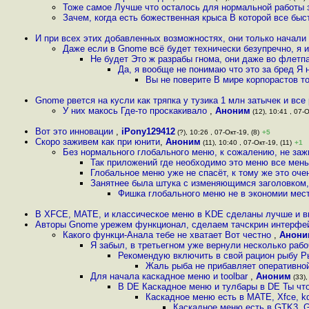
Тоже самое Лучше что осталось для нормальной работы 
Зачем, когда есть божественная крыса В которой все быст
И при всех этих добавленных возможностях, они только начали
Даже если в Gnome всё будет технически безупречно, я 
Не будет Это ж разрабы гнома, они даже во флетп
Да, я вообще не понимаю что это за бред Я 
Вы не поверите В мире корпорастов т
Gnome рвется на кусли как тряпка у тузика 1 млн затычек и все 
У них макось Где-то проскакивало
,
Аноним
(12), 10:41 , 07-О
Вот это инновации
,
iPony129412
(?), 10:26 , 07-Окт-19, (8)
+5
Скоро заживем как при юнити
,
Аноним
(11), 10:40 , 07-Окт-19, (11)
+1
Без нормального глобального меню, к сожалению, не за
Так приложений где необходимо это меню все мен
Глобальное меню уже не спасёт, к тому же это оче
Занятнее была штука с изменяющимся заголовком,
Фишка глобального меню не в экономии мест
В XFCE, MATE, и классическое меню в KDE сделаны лучше и в
Авторы Gnome урежем функционал, сделаем тачскрин интерфейс
Какого функци-Анала тебе не хватает Вот честно
,
Анони
Я забыл, в третьегном уже вернули несколько раб
Рекомендую включить в свой рацион рыбу Ры
Жаль рыба не прибавляет оперативной
Для начала каскадное меню и toolbar
,
Аноним
(33),
В DE Каскадное меню и тулбары в DE Ты чт
Каскадное меню есть в MATE, Xfce, kd
Каскадное меню есть в GTK3, G