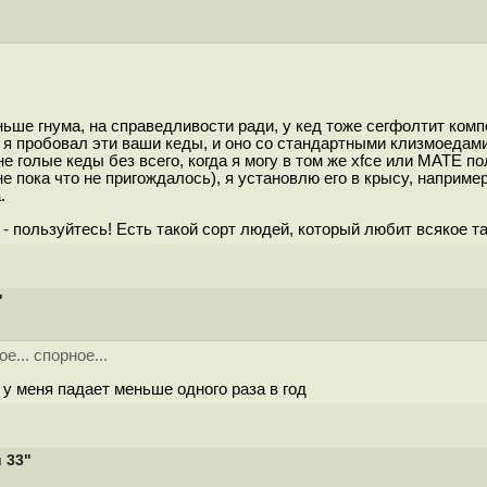
ьше гнума, на справедливости ради, у кед тоже сегфолтит компо
ад я пробовал эти ваши кеды, и оно со стандартными клизмоедами
е голые кеды без всего, когда я могу в том же xfce или MATE 
не пока что не пригождалось), я установлю его в крысу, наприм
.
- пользуйтесь! Есть такой сорт людей, который любит всякое так
"
... спорное...
 у меня падает меньше одного раза в год
 33"