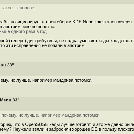
акое... спорное...
зрабы позиционируеют свои сборки KDE Neon как эталон юзерэкс
 апстрим, мне не понятно.
ьше одного раза в год
второй (теперь) дистрибутивы, не подразумевают кеды как дефол
что эти исправления не попали в апстрим.
enu 33"
чему. но лучше. например мандрива потомки.
cMenu 33"
 почему. но лучше. например мандрива потомки.
сторию, что в OpenSUSE кеды лучше готовят, и это же давно бы
почему? Неужели взяли и забросили хорошее DE в пользу плохог