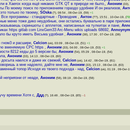
и в Xaerox когда ещё никаких GTK QT в природе не было,
,
Аноним
(33),
ы По моему поиск по приложениям гораздо удобнее И он реализов
,
Ант
 это только по твоему
,
SOska
(?), 08:54 , 08-Окт-19, (59)
+1
- Все программы - стандартные - Проводник
,
Антон
(??), 15:51 , 10-Окт-19, (
73
дные меню тоже дико неудобные, они остались буквально в паре прилож
показываешь скриншоты с апплетов, написанных на тулкитах и пане
,
Ann
иках https gitlab com LinxGem33 Arc-Menu wikis uploads 68692
,
Annoynym
ыло бы круто иметь Весьма удобная
,
Аноним
(38), 17:30 , 07-Окт-19, (38)
о гном3 и расшире
,
Celcion
(ok), 03:09 , 08-Окт-19, (51)
+1
амую вменяемую СРС https
,
Аноним
(33), 04:00 , 08-Окт-19, (53)
+1
ости 8212 кеды до 5 версии бы
,
Аноним
(54), 05:29 , 08-Окт-19, (54)
ола
,
Аноним
(33), 14:13 , 08-Окт-19, (60)
е досыта наелся и даже их свежий
,
Celcion
(ok), 14:42 , 08-Окт-19, (61)
говоришь а мне надоело, дайте мне не
,
Аноним
(33), 15:13 , 08-Окт-19, (63)
аменный топор Исходя из твоего подхода - над
,
Celcion
(ok), 01:19 , 09-Окт-1
й неприязни от неаде
,
Аноним
(58), 08:19 , 08-Окт-19, (58)
учу времени Хотя с
,
Ддд
(?), 16:46 , 08-Окт-19, (65)
–1