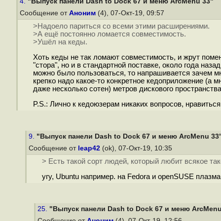
4.
"Выпуск панели Dash to Dock 67 и меню ArcMenu 33"
Сообщение от
Аноним
(4), 07-Окт-19, 09:57
>Надоело париться со всеми этими расширениями.
>А ещё постоянно ломается совместимость.
>Ушёл на кеды.
Хоть кеды не так ломают совместимость, и жрут помен
"стора", но и в стандартной поставке, около года наз
можно было пользоваться, то напрашивается зачем мн
крепко надо какое-то конкретное кедоприложение (а м
даже несколько сотен) метров дискового пространства
P.S.: Лично к кедоюзерам никаких вопросов, нравиться 
9.
"Выпуск панели Dash to Dock 67 и меню ArcMenu 33
Сообщение от
leap42
(ok), 07-Окт-19, 10:35
> Есть такой сорт людей, который любит всякое такое
угу, Ubuntu например. на Fedora и openSUSE плазма
25.
"Выпуск панели Dash to Dock 67 и меню ArcMenu
Сообщение от
Аноним
(4), 07-Окт-19, 12:56