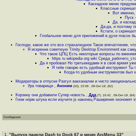
Каскадное меню придумал
Классные скриншот
Вот именно,
Пуск 
Да, и каска
Да-да, и поэтому 
Кстати, о скриншот
Глобальное меню для приложений в духе macos б
Господи, какое же это все страхалюдное Такое впечатление, чт
Я искренне советюую Trinity Desktop Environment как с
Что такое ЦПЦ Есть некоторые вопросы по вменяем
https ru wikipedia org wiki Среда_рабочего_ст
Да я пробовал Но третьекедами я в своё время уж
Я тебе говорю есть удобный инструмент Ты 
Когда-то удобным инструментом был к
Модераторы в отпуске Разгул вакханалии и чисто эмоционально
Ура товарищи
,
Аноним
(33), 15:09 , 08-Окт-19, (62)
Корзину они добавили Супер новость
,
Ддд
(?), 16:42 , 08-Окт-19, (64)
Гном норм штука если изучите js наконец Раширения экономят к
Сообщения
1.
"Выпуск панели Dash to Dock 67 и меню ArcMenu 33"