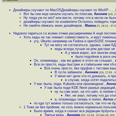
Дизайнеры скучают по MacOSДизайнеры скучают по WinXP -
,
_
Вот бы они еще начали скучать по плюсам
,
Аноним
(13), 1
Ну тогда уж по win7 или висте, потому что в икспи не бы
дизайнеры скучают по юзабилити Осталось победить тор
Не смейте обижать моих дизайнеров
,
Мамка
(?), 19:12 , 07-О
Надоело париться со всеми этими расширениями А ещё постоя
Хоть кеды не так ломают совместимость, и жрут помень
угу, Ubuntu например на Fedora и openSUSE плазм
Тут не могу не согласиться, однако, сами 
кеды всегда лучше на рпм дистрах не
А у меня ворос, вот многие оп
было подобное в росе он
Ох, клизмоиды , как же давно я этого не слышал
,
Все оч просто, кеды быстрее и стабильнее чем xfc
Всё очень просто, без пруфов с тестами ва
В гугле забанили
,
Аноним
(13), 17:03 , 
У меня нет цели что-то доказать, я 
в случае, когда хотят поделить
У вас была, поди, Kubuntu или производное
,
Анон
У нас была поди KDE Neon разных редакций, 
ну ты сам знал, на что шёл, в любом 
Нет, не знал, потому что до эт
а, плазмоиды теперь я понял
,
Антон
(?
по кде тут можно только согласиться, так что не б
1 Тоже не без проблем, но хоть можно нормально пользов
Было время, когда я скачал все редакции бубунты
Третьи кеды
,
Аноним
(22), 12:16 , 07-Окт-19, (22)