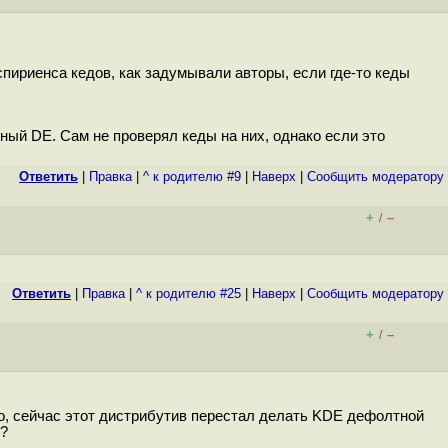
пириенса кедов, как задумывали авторы, если где-то кеды
тный DE. Сам не проверял кеды на них, однако если это
Ответить
|
Правка
|
^ к родителю #9
|
Наверх
|
Cообщить модератору
+
–
/
Ответить
|
Правка
|
^ к родителю #25
|
Наверх
|
Cообщить модератору
+
–
/
ло, сейчас этот дистрибутив перестал делать KDE дефолтной
о?