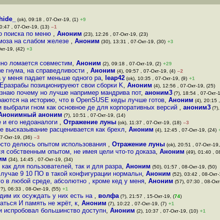
hide_
(ok), 09:18 , 07-Окт-19, (1)
+9
0:47 , 07-Окт-19, (13)
–1
ло поиска по меню
,
Аноним
(23), 12:26 , 07-Окт-19, (23)
моза на слабом железе
,
Аноним
(30), 13:31 , 07-Окт-19, (30)
+3
кт-19, (42)
+3
нно ломается совместим
,
Аноним
(2), 09:18 , 07-Окт-19, (2)
+29
ше гнума, на справедливости
,
Аноним
(4), 09:57 , 07-Окт-19, (4)
–2
а у меня падает меньше одного ра
,
leap42
(ok), 10:35 , 07-Окт-19, (9)
+1
КДЕразрабы позиционируеют свои сборки K
,
Аноним
(4), 12:56 , 07-Окт-19, (25)
 знаю почему но лучше например мандрива пот
,
аноним3
(?), 18:54 , 07-Окт-1
ираются на историю, что в OpenSUSE кеды лучше готов
,
Аноним
(4), 20:15 
и выбрали гном как основное де для корпоративных версий
,
аноним3
(?),
Анонимный аноним
(?), 10:51 , 07-Окт-19, (14)
e и его недоаналоги
,
Отражение луны
(ok), 11:37 , 07-Окт-19, (18)
–3
ше высказывание расценивается как брехл
,
Аноним
(4), 12:45 , 07-Окт-19, (24)
07-Окт-19, (36)
–3
просто делюсь опытом использования
,
Отражение луны
(ok), 20:51 , 07-Окт-19,
ся собственным опытом, не имея цели что-то доказа
,
Аноним
(49), 01:40 , 0
им
(34), 14:45 , 07-Окт-19, (34)
как для пользователей, так и для разра
,
Аноним
(50), 01:57 , 08-Окт-19, (50)
случае 9 10 ПО в такой конфигурации нормальн
,
Аноним
(52), 03:42 , 08-Окт-
ого в любой среде, абсолютно , кроме кед у меня
,
Аноним
(57), 07:30 , 08-Окт
?), 06:33 , 08-Окт-19, (55)
+1
удим их осуждать у них есть на
,
волфа
(?), 21:57 , 15-Окт-19, (
74
)
аться И память не жрёт, к
,
Аноним
(7), 10:22 , 07-Окт-19, (7)
+1
 и испробовал большинство доступн
,
Аноним
(2), 10:37 , 07-Окт-19, (10)
+1