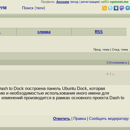
Профиль:
Аноним
(
вход
|
регистрация
)
неRU
opennet.me
РУМ
Поиск
(
теги
)
д
слежка
RSS
Пред. тема
|
След. тема
[
Отслеживать
]
+
–
/
ash to Dock построена панель Ubuntu Dock, которая
нию и необходимостью использования иного имени для
изменений производится в рамках основного проекта Dash to
Ответить
|
Правка
|
Cообщить модератору