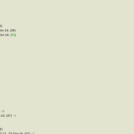
9)
Окт-19, (39)
Окт-19, (
71
)
–2
-19, (37)
+1
6)
2:13 , 07-Окт-19, (47)
–1