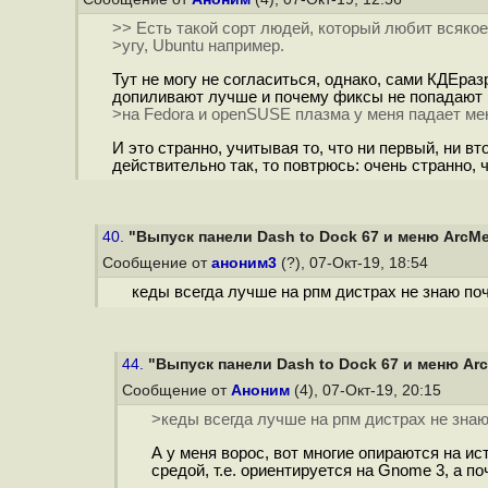
>> Есть такой сорт людей, который любит всякое т
>угу, Ubuntu например.
Тут не могу не согласиться, однако, сами КДЕра
допиливают лучше и почему фиксы не попадают в
>на Fedora и openSUSE плазма у меня падает мен
И это странно, учитывая то, что ни первый, ни 
действительно так, то повтрюсь: очень странно, 
40.
"Выпуск панели Dash to Dock 67 и меню ArcM
Сообщение от
аноним3
(?), 07-Окт-19, 18:54
кеды всегда лучше на рпм дистрах не знаю по
44.
"Выпуск панели Dash to Dock 67 и меню Ar
Сообщение от
Аноним
(4), 07-Окт-19, 20:15
>кеды всегда лучше на рпм дистрах не знаю
А у меня ворос, вот многие опираются на и
средой, т.е. ориентируется на Gnome 3, а 