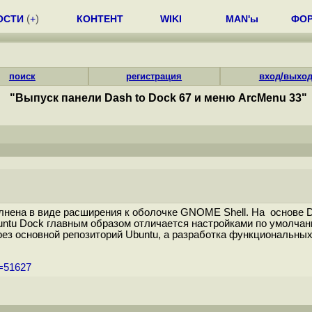
ОСТИ
(
+
)
КОНТЕНТ
WIKI
MAN'ы
ФО
поиск
регистрация
вход/выхо
"Выпуск панели Dash to Dock 67 и меню ArcMenu 33"
лнена в виде расширения к оболочке GNOME Shell. На основе D
Ubuntu Dock главным образом отличается настройками по умолча
ез основной репозиторий Ubuntu, а разработка функциональных 
m=51627