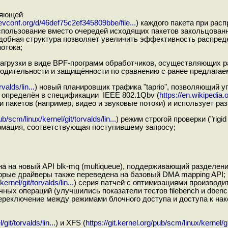
ляющей
devconf.org/d/46def75c2ef345809bbe/file...
) каждого пакета при ра
пользование вместо очередей исходящих пакетов закольцованн
одобная структура позволяет увеличить эффективность распред
потока;
 загрузки в виде BPF-программ обработчиков, осуществляющих ра
зводительности и защищённости по сравнению c ранее предлагае
valds/lin...
) новый планировщик трафика "taprio", позволяющий 
определён в спецификации IEEE 802.1Qbv (
https://en.wikipedia.
и пакетов (например, видео и звуковые потоки) и использует 
ub/scm/linux/kernel/git/torvalds/lin...
) режим строгой проверки ("rigi
рмация, соответствующая поступившему запросу;
а на новый API blk-mq (multiqueue), поддерживающий разделени
орые драйверы также переведена на базовый DMA mapping API;
ernel/git/torvalds/lin...
) серия патчей с оптимизациями производ
чных операций (улучшились показатели тестов filebench и dbenc
ереключение между режимами блочного доступа и доступа к на
git/torvalds/lin...
) и XFS (
https://git.kernel.org/pub/scm/linux/kernel/git