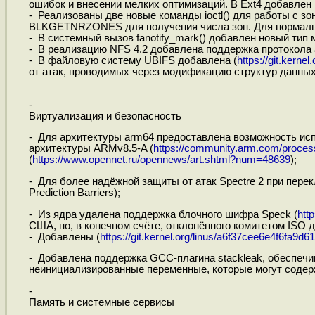
ошибок и внесении мелких оптимизаций. В Ext4 добавлен 
- Реализованы две новые команды ioctl() для работы с
BLKGETNRZONES для получения числа зон. Для нормальн
- В системный вызов fanotify_mark() добавлен новый т
- В реализацию NFS 4.2 добавлена поддержка протокола 
- В файловую систему UBIFS добавлена (
https://git.kernel
от атак, проводимых через модификацию структур данных
-
Виртуализация и безопасность
- Для архитектуры arm64 предоставлена возможность исп
архитектуры ARMv8.5-A (
https://community.arm.com/processo
(
https://www.opennet.ru/opennews/art.shtml?num=48639
);
- Для более надёжной защиты от атак Spectre 2 при пер
Prediction Barriers);
- Из ядра удалена поддержка блочного шифра Speck (
htt
США, но, в конечном счёте, отклонённого комитетом ISO 
- Добавлены (
https://git.kernel.org/linus/a6f37cee6e4f6fa9d6
- Добавлена поддержка GCC-плагина stackleak, обеспеч
неинициализированные переменные, которые могут содерж
-
Память и системные сервисы