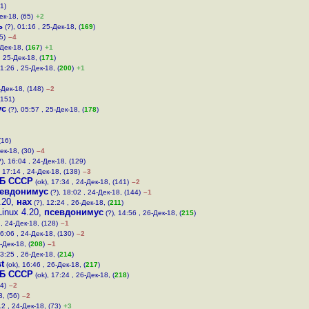
1)
ек-18, (65)
+2
ь
(?), 01:16 , 25-Дек-18, (
169
)
5)
–4
Дек-18, (
167
)
+1
, 25-Дек-18, (
171
)
1:26 , 25-Дек-18, (
200
)
+1
-Дек-18, (148)
–2
(151)
ус
(?), 05:57 , 25-Дек-18, (
178
)
(16)
ек-18, (30)
–4
), 16:04 , 24-Дек-18, (129)
, 17:14 , 24-Дек-18, (138)
–3
Б СССР
(ok), 17:34 , 24-Дек-18, (141)
–2
евдонимус
(?), 18:02 , 24-Дек-18, (144)
–1
.20
,
нах
(?), 12:24 , 26-Дек-18, (
211
)
inux 4.20
,
псевдонимус
(?), 14:56 , 26-Дек-18, (
215
)
 , 24-Дек-18, (128)
–1
16:06 , 24-Дек-18, (130)
–2
-Дек-18, (
208
)
–1
3:25 , 26-Дек-18, (
214
)
t
(ok), 16:46 , 26-Дек-18, (
217
)
Б СССР
(ok), 17:24 , 26-Дек-18, (
218
)
4)
–2
8, (56)
–2
12 , 24-Дек-18, (73)
+3