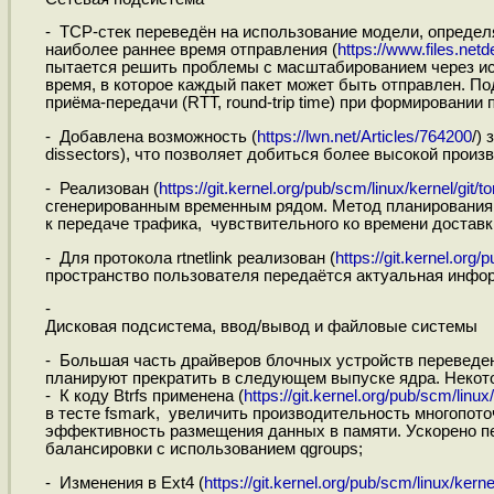
- TCP-стек переведён на использование модели, опреде
наиболее раннее время отправления (
https://www.files.net
пытается решить проблемы с масштабированием через ис
время, в которое каждый пакет может быть отправлен. П
приёма-передачи (RTT, round-trip time) при формировании 
- Добавлена возможность (
https://lwn.net/Articles/764200
/)
dissectors), что позволяет добиться более высокой прои
- Реализован (
https://git.kernel.org/pub/scm/linux/kernel/git/tor
сгенерированным временным рядом. Метод планирования 
к передаче трафика, чувствительного ко времени доставк
- Для протокола rtnetlink реализован (
https://git.kernel.org/p
пространство пользователя передаётся актуальная инфо
-
Дисковая подсистема, ввод/вывод и файловые системы
- Большая часть драйверов блочных устройств переведен
планируют прекратить в следующем выпуске ядра. Некот
- К коду Btrfs применена (
https://git.kernel.org/pub/scm/linux/k
в тесте fsmark, увеличить производительность многопото
эффективность размещения данных в памяти. Ускорено п
балансировки с использованием qgroups;
- Изменения в Ext4 (
https://git.kernel.org/pub/scm/linux/kernel/