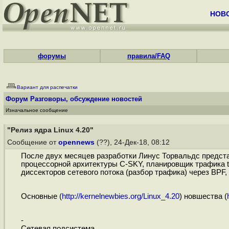
НОВ
форумы
правила/FAQ
Вариант для распечатки
Форум
Разговоры, обсуждение новостей
Изначальное сообщение
"Релиз ядра Linux 4.20"
Сообщение от
opennews
(??), 24-Дек-18, 08:12
После двух месяцев разработки Линус Торвальдс предста
процессорной архитектуры C-SKY, планировщик трафика tap
диссекторов сетевого потока (разбор трафика) через BPF
Основные (
http://kernelnewbies.org/Linux_4.20
) новшества (
-
Сетевая подсистема