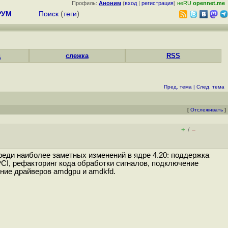
Профиль:
Аноним
(
вход
|
регистрация
)
неRU
opennet.me
РУМ
Поиск
(
теги
)
д
слежка
RSS
Пред. тема
|
След. тема
[
Отслеживать
]
+
–
/
 Среди наиболее заметных изменений в ядре 4.20: поддержка
 PCI, рефакторинг кода обработки сигналов, подключение
ение драйверов amdgpu и amdkfd.