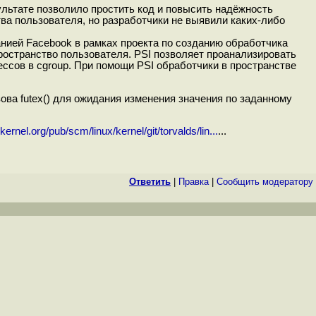
зультате позволило простить код и повысить надёжность
а пользователя, но разработчики не выявили каких-либо
омпанией Facebook в рамках проекта по созданию обработчика
пространство пользователя. PSI позволяет проанализировать
сов в cgroup. При помощи PSI обработчики в пространстве
ова futex() для ожидания изменения значения по заданному
t.kernel.org/pub/scm/linux/kernel/git/torvalds/lin...
...
Ответить
|
Правка
|
Cообщить модератору