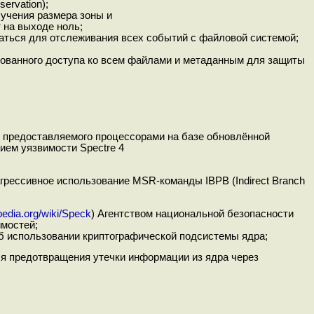
ervation);
учения размера зоны и
на выходе ноль;
аться для отслеживания всех событий с файловой системой;
ованного доступа ко всем файлами и метаданным для защиты
, предоставляемого процессорами на базе обновлённой
нием уязвимости Spectre 4
грессивное использование MSR-команды IBPB (Indirect Branch
ipedia.org/wiki/Speck
) Агентством национальной безопасности
имостей;
об использовании криптографической подсистемы ядра;
я предотвращения утечки информации из ядра через