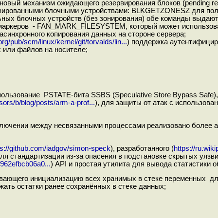
новый механизм ожидающего резервирования блоков (pending res
 зонированными блочными устройствами: BLKGETZONESZ для пол
ых блочных устройств (без зонирования) обе команды выдают 
ип маркеров - FAN_MARK_FILESYSTEM, который может использов
асинхронного копирования данных на стороне сервера;
.org/pub/scm/linux/kernel/git/torvalds/lin...
) поддержка аутентифицир
 или файлов на носителе;
ользование PSTATE-бита SSBS (Speculative Store Bypass Safe)
rs/b/blog/posts/arm-a-prof...
), для защиты от атак с использова
еключении между несвязанными процессами реализовано более а
ps://github.com/iadgov/simon-speck
), разработанного (
https://ru.wik
для стандартизации из-за опасения в подстановке скрытых уязв
1962efbcb06a0...
) API и простая утилита для вывода статистики 
ивающего инициализацию всех хранимых в стеке переменных дл
ать остатки ранее сохранённых в стеке данных;