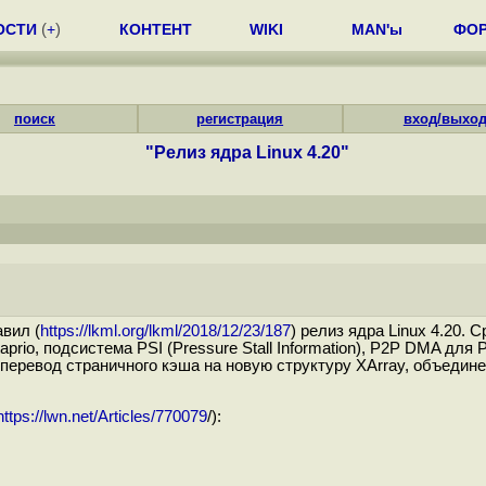
ОСТИ
(
+
)
КОНТЕНТ
WIKI
MAN'ы
ФО
поиск
регистрация
вход/выхо
"Релиз ядра Linux 4.20"
вил (
https://lkml.org/lkml/2018/12/23/187
) релиз ядра Linux 4.20.
rio, подсистема PSI (Pressure Stall Information), P2P DMA для
, перевод страничного кэша на новую структуру XArray, объедин
https://lwn.net/Articles/770079
/):