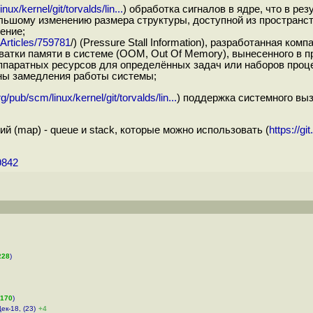
nux/kernel/git/torvalds/lin...
) обработка сигналов в ядре, что в ре
ьшому изменению размера структуры, доступной из пространств
ение;
t/Articles/759781
/) (Pressure Stall Information), разработанная к
хватки памяти в системе (OOM, Out Of Memory), вынесенного в 
аратных ресурсов для определённых задач или наборов процес
ины замедления работы системы;
rg/pub/scm/linux/kernel/git/torvalds/lin...
) поддержка системного выз
 (map) - queue и stack, которые можно использовать (
https://gi
9842
228
)
170
)
Дек-18, (23)
+4