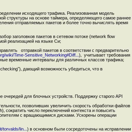
спределении исходящего трафика. Реализованная модель
ой структуры на основе таймера, определяющего самое раннее
еления отправляемых пакетов и более точно вычислять время
збор заголовков пакетов в сетевом потоке (network flow
мой реализацией на языке Си;
управлять отправкой пакетов в соответствии с предварительно
org/wiki/Time-Sensitive_Networking#Diff...
), учитывает требования
разные временные интервалы для различных классов трафика;
d checking"), дающий возможность убедиться, что в
е очередей для блочных устройств. Поддержку старого API
ительности, позволивших увеличить скорость обработки файлов
h), сократить число переключений контекста и повысить
копителям с вращающимися дисками. Ускорены операции
/torvalds/lin...
) в основном были сосредоточены на исправлении