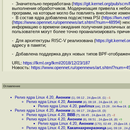
- Значительно переработана (
https://git.kernel.org/pub/scm/li
выполнения обработчиков. Модернизация привела к небол
программ, на которые могло бы повлиять внесённое измен
- В состав ядра добавлена подсистема PSI (
https://lwn.ne
(
https://www.opennet.ru/opennews/art.shtml?num=48994
) не
информацию о времени ожидания получения различных апп
пользователя могут более точно проанализировать прич
- Для архитектуры RISC-V реализована (
https://git.kernel.o
адресу в памяти;
- Добавлена поддержка двух новых типов BPF-отображений
URL:
https://lkml.org/lkml/2018/12/23/187
Новость:
https://www.opennet.ru/opennews/art.shtml?num=4
Оглавление
Релиз ядра Linux 4.20
,
Аноним
(1), 08:12 , 24-Дек-18, (1)
–1
Релиз ядра Linux 4.20
,
Аноним
(4), 08:18 , 24-Дек-18, (4)
+2
Релиз ядра Linux 4.20
,
pavlinux
(ok), 15:26 , 04-Янв-19, (
Релиз ядра Linux 4.20
,
Аноним
(3), 08:17 , 24-Дек-18, (3)
Релиз ядра Linux 4.20
,
BBB
(?), 08:45 , 24-Дек-18, (7)
–2
Релиз ядра Linux 4.20
,
Аноним
(9), 08:51 , 24-Дек-18, (9)
+9
Релиз ядра Linux 4.20
,
Аноним
(170), 02:49 , 25-Дек-18, (
Релиз ядра Linux 4.20
,
Какаянахренразница
(ok), 09:19 , 24-