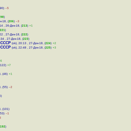
(90)
–5
198
)
к-18, (
206
)
–3
14 , 26-Дек-18, (
213
)
+1
221
)
22 , 27-Дек-18, (
222
)
:34 , 27-Дек-18, (
223
)
 СССР
(ok), 20:13 , 27-Дек-18, (
224
)
+2
 СССР
(ok), 22:48 , 27-Дек-18, (
225
)
+3
+6
(122)
+7
, (46)
+1
, (55)
–2
5)
, (101)
153)
–1
2
192
)