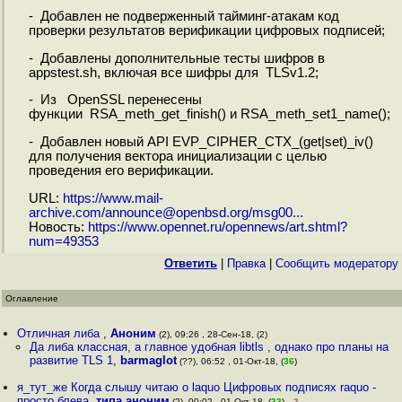
- Добавлен не подверженный тайминг-атакам код
проверки результатов верификации цифровых подписей;
- Добавлены дополнительные тесты шифров в
appstest.sh, включая все шифры для TLSv1.2;
- Из OpenSSL перенесены
функции RSA_meth_get_finish() и RSA_meth_set1_name();
- Добавлен новый API EVP_CIPHER_CTX_(get|set)_iv()
для получения вектора инициализации с целью
проведения его верификации.
URL:
https://www.mail-
archive.com/announce@openbsd.org/msg00...
Новость:
https://www.opennet.ru/opennews/art.shtml?
num=49353
Ответить
|
Правка
|
Cообщить модератору
Оглавление
Отличная либа
,
Аноним
(2), 09:26 , 28-Сен-18, (2)
Да либа классная, а главное удобная libtls , однако про планы на
развитие TLS 1
,
barmaglot
(??), 06:52 , 01-Окт-18, (
36
)
я_тут_же Когда слышу читаю о laquo Цифровых подписях raquo -
просто блева
,
типа аноним
(?), 00:02 , 01-Окт-18, (
33
)
–2