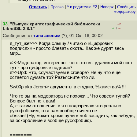
Ответить
|
Правка
|
^ к родителю #2
|
Наверх
|
Cообщить
модератору
33
.
"Выпуск криптографической библиотеки
–2
+
–
LibreSSL 2.8.1"
/
Сообщение от
типа аноним
(?), 01-Окт-18, 00:02
я_тут_же>>> Когда слышу / читаю о «Цифровых
подписях» - просто блевать охота.. Как же дурят весь
мир...
я>>Модератор, интересно - чего это вы удалили мой пост
тут - про цифровые подписи?
я>>Upd: Что, соучаствуем в сговоре? Не ну что ещё
остаётся думать то? Разъясните что ли.
Sw00p aka Jerom> аргументы в студию, %хамства% !!!
Что то вы на модератора не похожи... Что совсем тупой?
Вопрос был не к вам!
А, с таким отношение, в ч.н.подозреваю что реально
русoфобским, то я вам вообще ничего не
обязан! (Ну, может кроме пули в лоб засадить, как нибудь,
за оскорбление и вообще русoфобию).
========