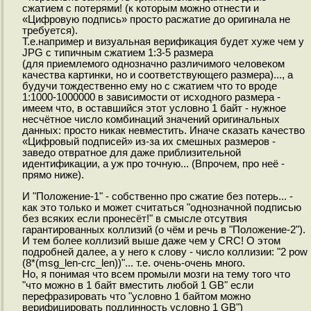
сжатием c потерями! (к которым можно отнести и
«Цифровую подпись» просто расжатие до оригинала не
требуется).
Т.е.например и визуальная верификация будет хуже чем у
JPG с типичным сжатием 1:3-5 размера
(для приемлемого однозначно различимого человеком
качества картинки, но и соответствующего размера)..., а
будучи тождественно ему но с сжатием что то вроде
1:1000-1000000 в зависимости от исходного размера -
имеем что, в оставшийся этот условно 1 байт - нужное
несчётное число комбинаций значений оригинальных
данных: просто никак невместить. Иначе сказать качество
«Цифровый подписей» из-за их смешных размеров -
заведо отвратное для даже приблизительной
идентификации, а уж про точную... (Впрочем, про неё -
прямо ниже).
И "Положение-1" - собственно про сжатие без потерь... -
как это только и может считаться "однозначной подписью
без всяких если пронесёт!" в смысле отсутвия
гарантированных коллизий (о чём и речь в "Положение-2").
И тем более коллизий выше даже чем у CRC! О этом
подробней далее, а у него к слову - число коллизии: "2 pow
(8*(msg_len-crc_len))"... т.е. очень-очень много.
Но, я понимая что всем промыли мозги на тему того что
"что можно в 1 байт вместить любой 1 GB" если
перефразировать что "условно 1 байтом можно
верифицировать подлинность условно 1 GB")