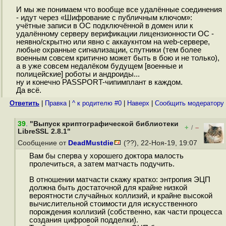
И мы же понимаем что вообще все удалённые соединения
- идут через «Шифрование с публичным ключом»:
учётные записи в ОС подключённой в домен или к
удалённому серверу верификации лицензионности ОС -
неявно/скрытно или явно с аккаукнтом на web-сервере,
любые охранные сигнализации, спутники (тем более
военным совсем критично может быть в бою и не только),
а в уже совсем недалёком будущем [военные и
полицейские] роботы и андроиды...
ну и конечно PASSPORT-чипимплант в каждом.
Да всё.
Ответить
|
Правка
|
^ к родителю #0
|
Наверх
|
Cообщить модератору
39
.
"Выпуск криптографической библиотеки
+
–
/
LibreSSL 2.8.1"
Сообщение от
DeadMustdie
(??), 22-Ноя-19, 19:07
Вам бы сперва у хорошего доктора малость
пролечиться, а затем матчасть подучить.
В отношении матчасти скажу кратко: энтропия ЭЦП
должна быть достаточной для крайне низкой
вероятности случайных коллизий, и крайне высокой
вычислительной стоимости для искусственного
порождения коллизий (собственно, как части процесса
создания цифровой подделки).