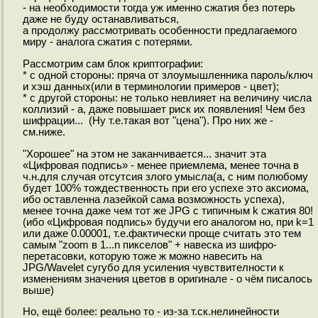
- на необходимости тогда уж именно сжатия без потерь
даже не буду останавливаться,
а продолжу рассмотривать особенности предлагаемого
миру - аналога сжатия с потерями.
Рассмотрим сам блок криптографии:
* с одной стороны: пряча от злоумышленника пароль/ключ
и хэш данных(или в терминологии примеров - цвет);
* с другой стороны: не только невлияет на величину числа
коллизий - а, даже повышает риск их появления! Чем без
шифрации... (Ну т.е.такая вот "цена"). Про них же -
см.ниже.
"Хорошее" на этом не заканчивается... значит эта
«Цифровая подпись» - менее приемлема, менее точна в
ч.н.для случая отсутсия злого умысла(а, с ним полюбому
будет 100% тождественность при его успехе это аксиома,
ибо оставленна лазейкой сама возможность успеха),
менее точна даже чем тот же JPG с типичным k сжатия 80!
(ибо «Цифровая подпись» будучи его аналогом но, при k=1
или даже 0.00001, т.е.фактически проще считать это тем
самым "zoom в 1...n пикселов" + навеска из шифро-
перетасовки, которую тоже ж можно навесить на
JPG/Wavelet сугубо для усиления чувствителности к
изменениям значения цветов в оригинале - о чём писалось
выше)
Но, ещё более: реально то - из-за т.ск.нелинейности