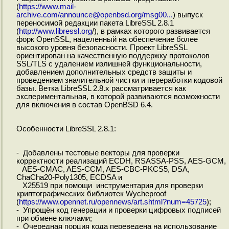
(
https://www.mail-
archive.com/announce@openbsd.org/msg00...
) выпуск
переносимой редакции пакета LibreSSL 2.8.1
(
http://www.libressl.org
/), в рамках которого развивается
форк OpenSSL, нацеленный на обеспечение более
высокого уровня безопасности. Проект LibreSSL
ориентирован на качественную поддержку протоколов
SSL/TLS с удалением излишней функциональности,
добавлением дополнительных средств защиты и
проведением значительной чистки и переработки кодовой
базы. Ветка LibreSSL 2.8.x рассматривается как
экспериментальная, в которой развиваются возможности
для включения в состав OpenBSD 6.4.
Особенности LibreSSL 2.8.1:
- Добавлены тестовые векторы для проверки
корректности реализаций ECDH, RSASSA-PSS, AES-GCM,
AES-CMAC, AES-CCM, AES-CBC-PKCS5, DSA,
ChaCha20-Poly1305, ECDSA и
X25519 при помощи инструментария для проверки
криптографических библиотек Wycheproof
(
https://www.opennet.ru/opennews/art.shtml?num=45725
);
- Упрощён код генерации и проверки цифровых подписей
при обмене ключами;
- Очередная порция кода переведена на использование