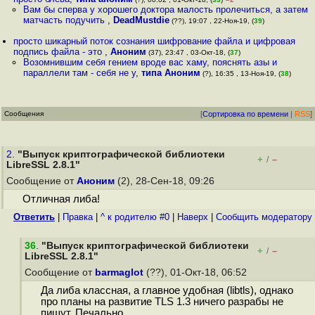
Вам бы сперва у хорошего доктора малость пролечиться, а затем
матчасть подучить
,
DeadMustdie
(??), 19:07 , 22-Ноя-19, (
39
)
просто шикарный поток сознания шифрование файла и цифровая
подпись файла - это
,
Аноним
(37), 23:47 , 03-Окт-18, (
37
)
Возомнившим себя гением вроде вас хаму, пояснять азы и
параллели там - себя не у
,
типа Аноним
(?), 16:35 , 13-Ноя-19, (
38
)
Сообщения
[
Сортировка по времени
|
RSS
]
2.
"Выпуск криптографической библиотеки
+
–
/
LibreSSL 2.8.1"
Сообщение от
Аноним
(2), 28-Сен-18, 09:26
Отличная либа!
Ответить
|
Правка
|
^ к родителю #0
|
Наверх
|
Cообщить модератору
36
.
"Выпуск криптографической библиотеки
+
–
/
LibreSSL 2.8.1"
Сообщение от
barmaglot
(??), 01-Окт-18, 06:52
Да либа классная, а главное удобная (libtls), однако
про планы на развитие TLS 1.3 ничего разрабы не
пишут. Печально.