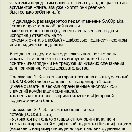
я_затем(и перед этим написал - типа ну ладно, раз хотите
аргументов ждите, ага уже - хотят они реально!
быстренько забанили...):
Ну да ладно, раз мадератор педалит мнение Sw00p aka
Jerom и просто для общей пользы
- мне почти не сложно(ну, всего-лишь весь выходной
испортил!) ответить на то
почему я считаю (любые) «Цифровые подписи» - фейком
или юридически подлогом:
Я когда то на другом методе показывал, но это лень
искать. Тем более что есть и другой, даже более
понятный/наглядный не требующий никаких спецзнаний
для понимания, метод доказательства:
Положение-1: Как нельзя гарантированно сжать условный
1 kB/MB/GB (любых...)данных - например в 1 байт
(иначе сказать: в весьма ограниченные числом - 256
значений комбинаций оригинала),
так нельзя сжать их - в применяемые в «Цифровой
подписи» число байт.
Положение-2: Любые сжатые данные без
потерь(LOOSELESS)
- являются не только эквивалентом оригинала, но и
т.ск.гарантированной «Цифровой подписью без шифрации»
(наравне с например передачей оригинальных данных по