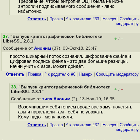
Требование, чтобы энтропия ЭЦП была не ниже
энтропии подписываемого сообщения - явно
избыточно.
Ответить
|
Правка
|
^ к родителю #33
|
Наверх
|
Cообщить
модератору
37
.
"Выпуск криптографической библиотеки
+
–
/
LibreSSL 2.8.1"
Сообщение от
Аноним
(37), 03-Окт-18, 23:47
просто шикарный поток сознания. шифрование файла и
цифровая подпись файла - это две большие разницы.
начни учить с азов. может дойдёт.
Ответить
|
Правка
|
^ к родителю #0
|
Наверх
|
Cообщить модератору
38
.
"Выпуск криптографической библиотеки
+
–
/
LibreSSL 2.8.1"
Сообщение от
типа Аноним
(?), 13-Ноя-19, 16:35
Возомнившим себя гением вроде вас хаму, пояснять
азы и параллели там - себя не уважать.
Кому надо - меня поняли.
Ответить
|
Правка
|
^ к родителю #37
|
Наверх
|
Cообщить
модератору