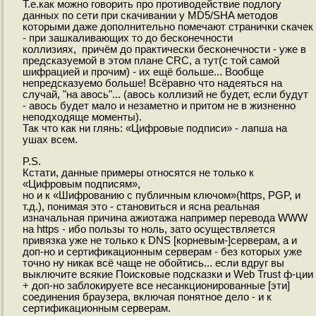
Т.е.как можно говорить про противодействие подлогу
данных по сети при скачивании у MD5/SHA методов
которыми даже дополнительно помечают странички скачек
- при зашкаливающих то до бесконечности
коллизиях, причём до практически бесконечности - уже в
предсказуемой в этом плане CRC, а тут(с той самой
шифрацией и прочим) - их ещё больше... Вообще
непредсказуемо больше! Всёравно что надеяться на
случай, "на авось"... (авось коллизий не будет, если будут
- авось будет мало и незаметно и притом не в жизненно
неподходяще моменты).
Так что как ни глянь: «Цифровые подписи» - лапша на
ушах всем.
P.S.
Кстати, данные примеры относятся не только к
«Цифровым подписям»,
но и к «Шифрованию с публичным ключом»(https, PGP, и
т.д.), понимая это - становиться и ясна реальная
изначальная причина ажиотажа например перевода WWW
на https - ибо пользы то ноль, зато осуществляется
привязка уже не только к DNS [корневым-]серверам, а и
доп-но и сертификационным серверам - без которых уже
точно ну никак всё чаще не обойтись... если вдруг вы
выключите всякие Поисковые подсказки и Web Trust ф-ции
+ доп-но заблокируете все несанкционированные [эти]
соединения браузера, включая понятное дело - и к
сертификационным серверам.