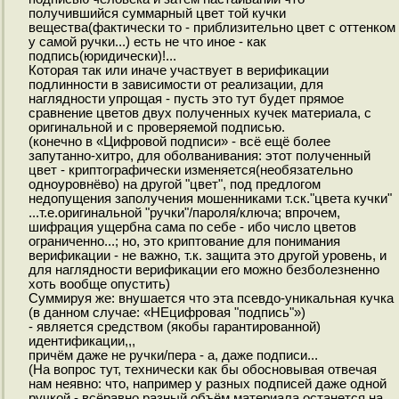
получившийся суммарный цвет той кучки
вещества(фактически то - приблизительно цвет с оттенком
у самой ручки...) есть не что иное - как
подпись(юридически)!...
Которая так или иначе участвует в верификации
подлинности в зависимости от реализации, для
наглядности упрощая - пусть это тут будет прямое
сравнение цветов двух полученных кучек материала, с
оригинальной и с проверяемой подписью.
(конечно в «Цифровой подписи» - всё ещё более
запутанно-хитро, для оболванивания: этот полученный
цвет - криптографически изменяется(необязательно
одноуровнёво) на другой "цвет", под предлогом
недопущения заполучения мошенниками т.ск."цвета кучки"
...т.е.оригинальной "ручки"/пароля/ключа; впрочем,
шифрация ущербна сама по себе - ибо число цветов
ограниченно...; но, это криптование для понимания
верификации - не важно, т.к. защита это другой уровень, и
для наглядности верификации его можно безболезненно
хоть вообще опустить)
Суммируя же: внушается что эта псевдо-уникальная кучка
(в данном случае: «НЕцифровая "подпись"»)
- является средством (якобы гарантированной)
идентификации,,,
причём даже не ручки/пера - а, даже подписи...
(На вопрос тут, технически как бы обосновывая отвечая
нам неявно: что, например у разных подписей даже одной
ручкой - всёравно разный объём материала останется на