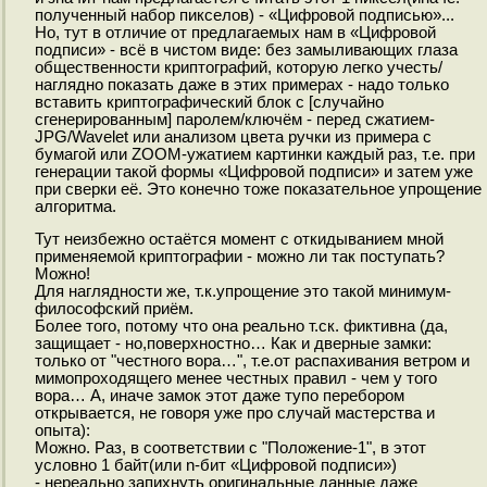
полученный набор пикселов) - «Цифровой подписью»...
Но, тут в отличие от предлагаемых нам в «Цифровой
подписи» - всё в чистом виде: без замыливающих глаза
общественности криптографий, которую легко учесть/
наглядно показать даже в этих примерах - надо только
вставить криптографический блок с [случайно
сгенерированным] паролем/ключём - перед сжатием-
JPG/Wavelet или анализом цвета ручки из примера с
бумагой или ZOOM-ужатием картинки каждый раз, т.е. при
генерации такой формы «Цифровой подписи» и затем уже
при сверки её. Это конечно тоже показательное упрощение
алгоритма.
Тут неизбежно остаётся момент с откидыванием мной
применяемой криптографии - можно ли так поступать?
Можно!
Для наглядности же, т.к.упрощение это такой минимум-
философский приём.
Более того, потому что она реально т.ск. фиктивна (да,
защищает - но,поверхностно… Как и дверные замки:
только от "честного вора…", т.е.от распахивания ветром и
мимопроходящего менее честных правил - чем у того
вора… А, иначе замок этот даже тупо перебором
открывается, не говоря уже про случай мастерства и
опыта):
Можно. Раз, в соответствии с "Положение-1", в этот
условно 1 байт(или n-бит «Цифровой подписи»)
- нереально запихнуть оригинальные данные даже