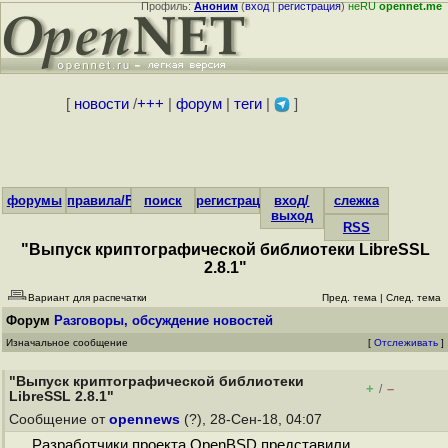
Профиль:
Аноним
(
вход
|
регистрация
)
неRU
opennet.me
[
новости
/
+++
|
форум
|
теги
|
]
форумы
правила/FAQ
поиск
регистрация
вход/
слежка
выход
RSS
"Выпуск криптографической библиотеки LibreSSL
2.8.1"
Вариант для распечатки
Пред. тема
|
След. тема
Форум
Разговоры, обсуждение новостей
Изначальное сообщение
[
Отслеживать
]
"Выпуск криптографической библиотеки
+
–
/
LibreSSL 2.8.1"
Сообщение от
opennews
(?), 28-Сен-18, 04:07
Разработчики проекта OpenBSD представили