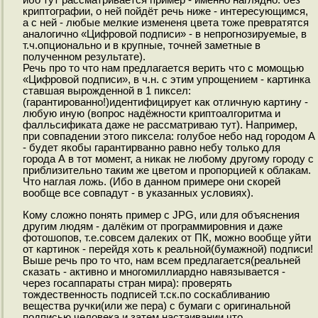
ибо тут рассматривается пример - именно наглядно: без
криптографии, о ней пойдёт речь ниже - интересующимся,
а с ней - любые мелкие измененя цвета тоже превратятся
аналогично «Цифровой подписи» - в непрогнозируемые, в
т.ч.опционально и в крупные, точней заметные в
полученном результате).
Речь про то что нам предлагается верить что с момощью
«Цифровой подписи», в ч.н. с этим упрощением - картинка
ставшая вырожденной в 1 пиксел:
(гарантированно!)идентифицирует как отличную картину -
любую иную (вопрос надёжности криптоалгоритма и
фалльсификата даже не рассматриваю тут). Например,
при совпадении этого пиксела: голубое небо над городом А
- будет якобы гарантирванно равно небу только для
города А в тот момент, а никак не любому другому городу с
приблизительно таким же цветом и пропорцией к облакам.
Что наглая ложь. (Ибо в данном примере они скорей
вообще все совпадут - в указанных условиях).
Кому сложно понять пример с JPG, или для объяснения
другим людям - далёким от программировния и даже
фотошопов, т.е.совсем далеких от ПК, можно вообще уйти
от картинок - перейдя хоть к реальной(бумажной) подписи!
Выше речь про то что, нам всем предлагается(реальней
сказать - активно и многомиллиардно навязывается -
через госаппараты стран мира): проверять
тождественность подписей т.ск.по соскабливанию
вещества ручки(или же пера) с бумаги с оригинальной
подписью человека и затем настаивании что