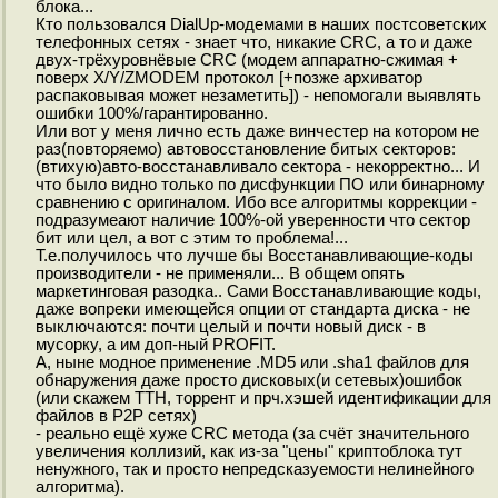
блока...
Кто пользовался DialUp-модемами в наших постсоветских
телефонных сетях - знает что, никакие CRC, а то и даже
двух-трёхуровнёвые CRC (модем аппаратно-сжимая +
поверх X/Y/ZMODEM протокол [+позже архиватор
распаковывая может незаметить]) - непомогали выявлять
ошибки 100%/гарантированно.
Или вот у меня лично есть даже винчестер на котором не
раз(повторяемо) автовосстановление битых секторов:
(втихую)авто-восстанавливало сектора - некорректно... И
что было видно только по дисфункции ПО или бинарному
сравнению с оригиналом. Ибо все алгоритмы коррекции -
подразумеают наличие 100%-ой уверенности что сектор
бит или цел, а вот с этим то проблема!...
Т.е.получилось что лучше бы Восстанавливающие-коды
производители - не применяли... В общем опять
маркетинговая разодка.. Сами Восстанавливающие коды,
даже вопреки имеющейся опции от стандарта диска - не
выключаются: почти целый и почти новый диск - в
мусорку, а им доп-ный PROFIT.
А, ныне модное применение .MD5 или .sha1 файлов для
обнаружения даже просто дисковых(и сетевых)ошибок
(или скажем TTH, торрент и прч.хэшей идентификации для
файлов в P2P сетях)
- реально ещё хуже CRC метода (за счёт значительного
увеличения коллизий, как из-за "цены" криптоблока тут
ненужного, так и просто непредсказуемости нелинейного
алгоритма).