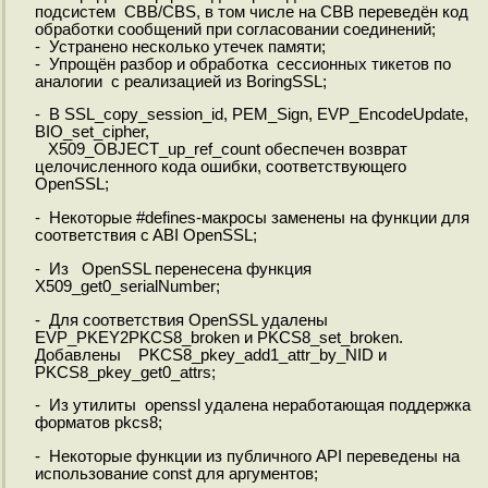
подсистем CBB/CBS, в том числе на CBB переведён код
обработки сообщений при согласовании соединений;
- Устранено несколько утечек памяти;
- Упрощён разбор и обработка сессионных тикетов по
аналогии с реализацией из BoringSSL;
- В SSL_copy_session_id, PEM_Sign, EVP_EncodeUpdate,
BIO_set_cipher,
X509_OBJECT_up_ref_count обеспечен возврат
целочисленного кода ошибки, соответствующего
OpenSSL;
- Некоторые #defines-макросы заменены на функции для
соответствия c ABI OpenSSL;
- Из OpenSSL перенесена функция
X509_get0_serialNumber;
- Для соответствия OpenSSL удалены
EVP_PKEY2PKCS8_broken и PKCS8_set_broken.
Добавлены PKCS8_pkey_add1_attr_by_NID и
PKCS8_pkey_get0_attrs;
- Из утилиты openssl удалена неработающая поддержка
форматов pkcs8;
- Некоторые функции из публичного API переведены на
использование const для аргументов;