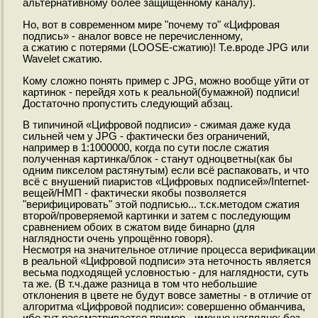
альтернативному более защищённому каналу).
Но, вот в современном мире "почему то" «Цифровая
подпись» - аналог вовсе не перечисленному,
а сжатию с потерями (LOOSE-сжатию)! Т.е.вроде JPG или
Wavelet сжатию.
Кому сложно понять пример с JPG, можно вообще уйти от
картинок - перейдя хоть к реальной(бумажной) подписи!
Достаточно пропустить следующий абзац.
В типичиной «Цифровой подписи» - сжимая даже куда
сильней чем у JPG - фактически без ограничений,
например в 1:1000000, когда по сути после сжатия
полученная картинка/блок - станут одноцветны(как бы
одним пикселом растянутым) если всё распаковать, и что
всё с внушений пиаристов «Цифровых подписей»/Internet-
вещей/НМП - фактически якобы позволяется
"верифицировать" этой подписью... т.ск.методом сжатия
второй/проверяемой картинки и затем с последующим
сравнением обоих в сжатом виде бинарно (для
наглядности очень упрощённо говоря).
Несмотря на значительное отличие процесса верификации
в реальной «Цифровой подписи» эта неточность является
весьма подходящей условностью - для наглядности, суть
та же. (В т.ч.даже разница в том что небольшие
отклонения в цвете не будут вовсе заметны - в отличие от
алгоритма «Цифровой подписи»: совершенно обманчива,