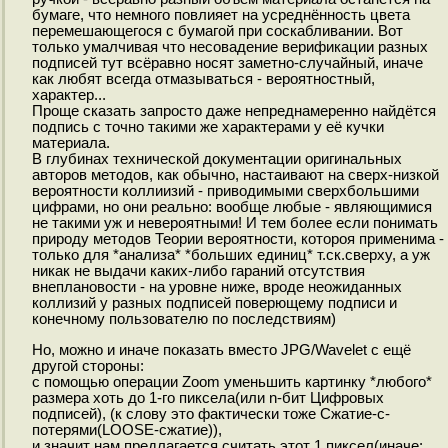
бумаге, что немного повлияет на усреднённость цвета
перемешающегося с бумагой при соскабливании. Вот
только умалчивая что несовадение верификации разных
подписей тут всёравно носят заметно-случайный, иначе
как любят всегда отмазываться - вероятностный,
характер...
Проще сказать запросто даже непреднамеренно найдётся
подпись с точно такими же характерами у её кучки
материала.
В глубинах технической документации оригинальных
авторов методов, как обычно, настаивают на сверх-низкой
вероятности коллиизий - приводимыми сверхбольшими
цифрами, но они реально: вообще любые - являющимися
не такими уж и невероятными! И тем более если понимать
природу методов Теории вероятности, котороя применима -
только для *анализа* *больших единиц* т.ск.сверху, а уж
никак не выдачи каких-либо гараний отсутствия
внеплановости - на уровне ниже, вроде неожиданных
коллизий у разных подписей поверющему подписи и
конечному пользователю по последствиям)
Но, можно и иначе показать вместо JPG/Wavelet с ещё
другой стороны:
с помощью операции Zoom уменьшить картинку *любого*
размера хоть до 1-го пиксела(или n-бит Цифровых
подписей), (к слову это фактически тоже Сжатие-с-
потерями(LOOSE-сжатие)),
и значит нам предлагается считать этот 1 пиксел(иначе: