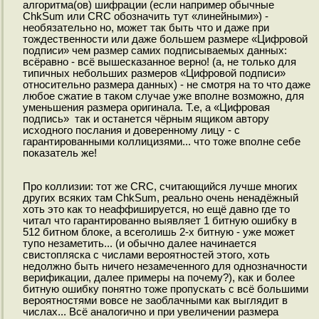
алгоритма(ов) шифрации (если например обычные
ChkSum или CRC обозначить тут «линейными») -
необязательно но, может так быть что и даже при
тождественности или даже большем размере «Цифровой
подписи» чем размер самих подписываемых данных:
всёравно - всё вышесказанное верно! (а, не только для
типичных небольших размеров «Цифровой подписи»
относительно размера данных) - не смотря на то что даже
любое сжатие в таком случае уже вполне возможно, для
уменьшения размера оригинала. Т.е, а «Цифровая
подпись» так и останется чёрным ящиком автору
исходного послания и доверенному лицу - с
гарантированными коллицизями... что тоже вполне себе
показатель же!
Про коллизии: тот же CRC, считающийся лучше многих
других всяких там ChkSum, реально очень ненадёжный
хоть это как то неаффишируется, но ещё давно где то
читал что гарантированно выявляет 1 битную ошибку в
512 битном блоке, а всеголишь 2-х битную - уже может
тупо незаметить... (и обычно далее начинается
свистопляска с числами вероятностей этого, хоть
недолжно быть ничего незамеченного для однозначности
верификации, далее примеры на почему?), как и более
битную ошибку понятно тоже пропускать с всё большими
вероятностями вовсе не заоблачными как выглядит в
числах... Всё аналогично и при увеличении размера