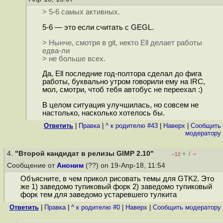
> 5-6 самых активных.
5-6 — это если считать с GEGL.
> Нынче, смотря в git, некто Ell делает работы
едва-ли
> не больше всех.
Да, Ell последние год-полтора сделал до фига
работы, буквально утром говорили ему на IRC,
мол, смотри, чтоб тебя автобус не переехал :)
В целом ситуация улучшилась, но совсем не
настолько, насколько хотелось бы.
Ответить
|
Правка
|
^ к родителю #43
|
Наверх
|
Cообщить
модератору
4.
"Второй кандидат в релизы GIMP 2.10"
+
–
/
–12
Сообщение от
Аноним
(??) on 19-Апр-18, 11:54
Объясните, в чем прикол рисовать темы для GTK2. Это
же 1) заведомо тупиковый форк 2) заведомо тупиковый
форк тем для заведомо устаревшего тулкита
Ответить
|
Правка
|
^ к родителю #0
|
Наверх
|
Cообщить модератору