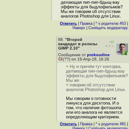
делающая пип-пип-бдыщ-вау
эффекты для 6ыдлофильмов?
Мы же говорим об отсутствии
аналогов Photoshop для Linux.
Ответить
|
Правка
|
^ к родителю #53
|
Наверх
|
Cообщить модератору
88.
"Второй
+12
кандидат в релизы
+
–
/
GIMP 2.10"
Сообщение от
prokoudine
(??) on 19-Апр-18, 16:26
> Ну и причём тут конторка,
делающая пип-пип-бдыщ-вау
эффекты для 6ыдлофильмов?
Мы же
> говорим об отсутствии
аналогов Photoshop для Linux.
Мы говорим о готовности
линукса для десктопа. И о
том, что наличие фотошопа
или его аналога не является
определяющим критерием.
Ответить
|
Правка
|
^ к родителю #81
|
Наверх
|
Cообщить модератору