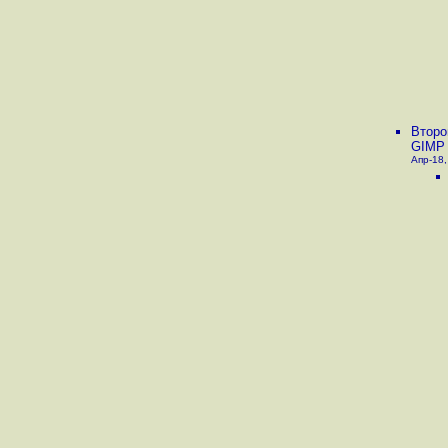
Второ
GIMP 
Апр-18,