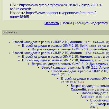
URL:
https://www.gimp.org/news/2018/04/17/gimp-2-10-0-
rc2-released
/
Новость:
https://www.opennet.ru/opennews/art.shtml?
num=48465
Ответить
|
Правка
|
Cообщить модератору
Оглавление
Второй кандидат в релизы GIMP 2.10
,
Аниним
,
11:51 , 19-Апр-18, (1)
Второй кандидат в релизы GIMP 2.10
,
llolik
,
14:58 , 19-Апр-18
Второй кандидат в релизы GIMP 2.10
,
prokoudine
,
Второй кандидат в релизы GIMP 2.10
,
Аноним
,
11:54 , 19-Апр-18, (4)
Второй кандидат в релизы GIMP 2.10
,
Аноним
,
11:59 , 19-Ап
Второй кандидат в релизы GIMP 2.10
,
Анонист
,
11:59 , 19-А
Второй кандидат в релизы GIMP 2.10
,
Диносуслик
Второй кандидат в релизы GIMP 2.10
,
Анони
Второй кандидат в релизы GIMP 2.10
,
Апр-18, (25)
+2
Второй кандидат в релизы GIMP
19-Апр-18, (27)
–15
Второй кандидат в релиз
Catwoolfii
,
14:44 , 19-Апр-18,
Второй кандидат в
Анонист
,
15:03 , 19-
Второй канд
2.10
,
юзер 
(63)
–1