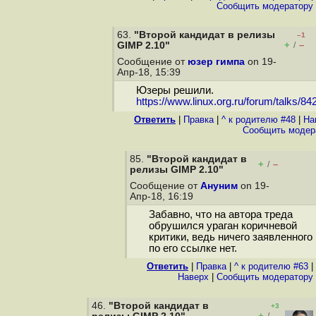
Cообщить модератору
63.
"Второй кандидат в релизы
–1
+
–
GIMP 2.10"
/
Сообщение от
юзер гимпа
on 19-
Апр-18, 15:39
Юзеры решили.
https://www.linux.org.ru/forum/talks/84
Ответить
|
Правка
|
^ к родителю #48
|
На
Cообщить модер
85.
"Второй кандидат в
+
–
/
релизы GIMP 2.10"
Сообщение от
Ануним
on 19-
Апр-18, 16:19
Забавно, что на автора треда
обрушился ураган коричневой
критики, ведь ничего заявленного
по его ссылке нет.
Ответить
|
Правка
|
^ к родителю #63
|
Наверх
|
Cообщить модератору
46.
"Второй кандидат в
+3
+
–