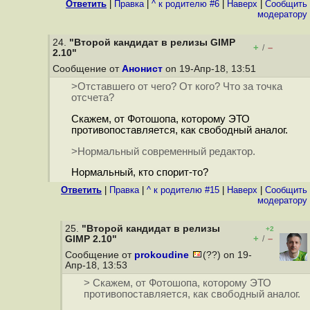
Ответить
|
Правка
|
^ к родителю #6
|
Наверх
|
Cообщить
модератору
24.
"Второй кандидат в релизы GIMP
+
–
/
2.10"
Сообщение от
Анонист
on 19-Апр-18, 13:51
>Отставшего от чего? От кого? Что за точка
отсчета?
Скажем, от Фотошопа, которому ЭТО
противопоставляется, как свободный аналог.
>Нормальный современный редактор.
Нормальный, кто спорит-то?
Ответить
|
Правка
|
^ к родителю #15
|
Наверх
|
Cообщить
модератору
25.
"Второй кандидат в релизы
+2
+
–
GIMP 2.10"
/
Сообщение от
prokoudine
(??) on 19-
Апр-18, 13:53
> Скажем, от Фотошопа, которому ЭТО
противопоставляется, как свободный аналог.