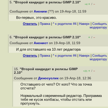
5.
"Второй кандидат в релизы GIMP 2.10"
+
–
/
+4
Сообщение от
Аноним
(??) on 19-Апр-18, 11:59
Во-первых, это красиво.
Ответить
|
Правка
|
^ к родителю #4
|
Наверх
|
Cообщить
модератору
6.
"Второй кандидат в релизы GIMP 2.10"
+
–
/
Сообщение от
Анонист
on 19-Апр-18, 11:59
И для отставшего на 10 лет редактора
Ответить
|
Правка
|
^ к родителю #4
|
Наверх
|
Cообщить
модератору
15.
"Второй кандидат в релизы GIMP
+
–
/
+21
2.10"
Сообщение от
Диносуслик
on 19-Апр-18, 12:36
Отставшего от чего? От кого? Что за точка
отсчета?
Нормальный современный редактор. Программа
тебе не кусок колбасы, чтобы отстать или
протухнуть.