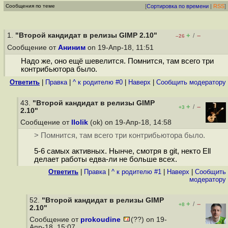
Сообщения по теме
[
Сортировка по времени
|
RSS
]
1.
"Второй кандидат в релизы GIMP 2.10"
+
–
/
–26
Сообщение от
Аниним
on 19-Апр-18, 11:51
Надо же, оно ещё шевелится. Помнится, там всего три
контрибьютора было.
Ответить
|
Правка
|
^ к родителю #0
|
Наверх
|
Cообщить модератору
43.
"Второй кандидат в релизы GIMP
+
–
/
+3
2.10"
Сообщение от
llolik
(ok) on 19-Апр-18, 14:58
> Помнится, там всего три контрибьютора было.
5-6 самых активных. Нынче, смотря в git, некто Ell
делает работы едва-ли не больше всех.
Ответить
|
Правка
|
^ к родителю #1
|
Наверх
|
Cообщить
модератору
52.
"Второй кандидат в релизы GIMP
+
–
/
+8
2.10"
Сообщение от
prokoudine
(??) on 19-
Апр-18, 15:07