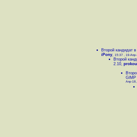
Второй кандидат в
iPony
,
15:37 , 19-Апр-
Второй канд
2.10
,
prokou
Второ
GIMP 
Апр-18,