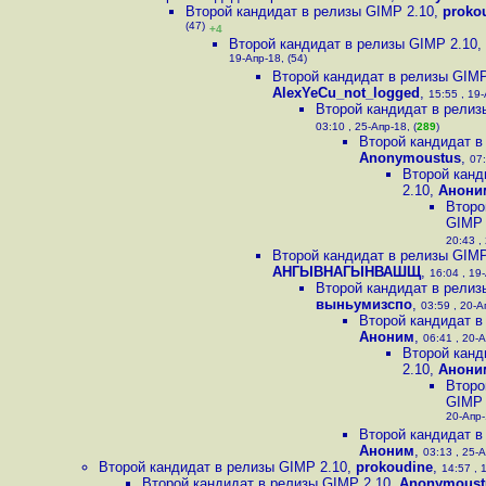
Второй кандидат в релизы GIMP 2.10
,
proko
(47)
+4
Второй кандидат в релизы GIMP 2.10
,
19-Апр-18, (54)
Второй кандидат в релизы GIMP
AlexYeCu_not_logged
,
15:55 , 19-
Второй кандидат в релиз
03:10 , 25-Апр-18, (
289
)
Второй кандидат в
Anonymoustus
,
07:
Второй канд
2.10
,
Анони
Второ
GIMP 
20:43 ,
Второй кандидат в релизы GIMP
АНГЫВНАГЫНВАШЩ
,
16:04 , 19-
Второй кандидат в релиз
выньумизспо
,
03:59 , 20-А
Второй кандидат в
Аноним
,
06:41 , 20-А
Второй канд
2.10
,
Анони
Второ
GIMP 
20-Апр-
Второй кандидат в
Аноним
,
03:13 , 25-А
Второй кандидат в релизы GIMP 2.10
,
prokoudine
,
14:57 , 
Второй кандидат в релизы GIMP 2.10
,
Anonymoust