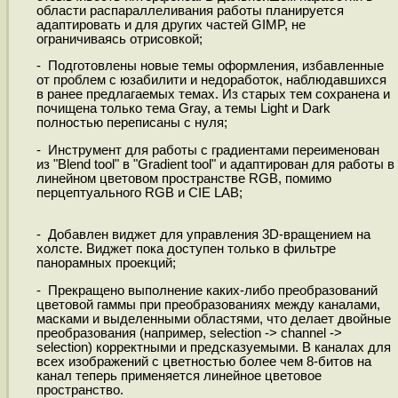
области распараллеливания работы планируется
адаптировать и для других частей GIMP, не
ограничиваясь отрисовкой;
- Подготовлены новые темы оформления, избавленные
от проблем с юзабилити и недоработок, наблюдавшихся
в ранее предлагаемых темах. Из старых тем сохранена и
почищена только тема Gray, а темы Light и Dark
полностью переписаны с нуля;
- Инструмент для работы с градиентами переименован
из "Blend tool" в "Gradient tool" и адаптирован для работы в
линейном цветовом пространстве RGB, помимо
перцептуального RGB и CIE LAB;
- Добавлен виджет для управления 3D-вращением на
холсте. Виджет пока доступен только в фильтре
панорамных проекций;
- Прекращено выполнение каких-либо преобразований
цветовой гаммы при преобразованиях между каналами,
масками и выделенными областями, что делает двойные
преобразования (например, selection -> channel ->
selection) корректными и предсказуемыми. В каналах для
всех изображений с цветностью более чем 8-битов на
канал теперь применяется линейное цветовое
пространство.