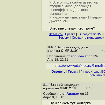
> Всего лишь самая известная
студия в мире, делающая
спецэффекты для кино,
основанная
> никому не известным Питером
Джексоном.
Впервые слышу. Кто такие?
Ответить
|
Правка
|
^ к родителю #53
|
Наверх
|
Cообщить модератору
166.
"Второй кандидат в
+
релизы GIMP 2.10"
Сообщение от
economist
on 19-
Апр-18, 22:11
https://www.wetafx.co.nz/films/fi
Ответить
|
Правка
|
^ к родителю #8
Cообщить м
81.
"Второй кандидат
–7
+
–
в релизы GIMP 2.10"
/
Сообщение от
Аниним
on 19-
Апр-18, 16:13
Ну и причём тут конторка,