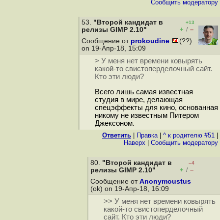
Cообщить модератору
53.
"Второй кандидат в
+13
+
–
релизы GIMP 2.10"
/
Сообщение от
prokoudine
(??)
on 19-Апр-18, 15:09
> У меня нет времени ковырять
какой-то свистоперделочный сайт.
Кто эти люди?
Всего лишь самая известная
студия в мире, делающая
спецэффекты для кино, основанная
никому не известным Питером
Джексоном.
Ответить
|
Правка
|
^ к родителю #51
|
Наверх
|
Cообщить модератору
80.
"Второй кандидат в
–4
+
–
релизы GIMP 2.10"
/
Сообщение от
Anonymoustus
(ok) on 19-Апр-18, 16:09
>> У меня нет времени ковырять
какой-то свистоперделочный
сайт. Кто эти люди?