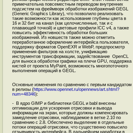
примечательна повсеместным переводом внутренних
подсистем на фреймворк обработки изображений GEGL
(Generic Graphics Library), что позволило реализовать
такие возможности как использование глубины цвета в
16 и 32 бит на канал (как целочисленные, так и с
плавающей точкой) и цветовые профили ICC v4, а также
повысить эффективность обработки больших
изображений. Из новшеств также можно отметить
переработанное оформление интерфейса пользователя,
поддержку форматов OpenEXR и WebP, предпросмотр
применения фильтров на холсте, унификацию
инструментов трансформации, задействование OpenCL
для выноса обработки графики на плечи GPU, поддержка
кистей от проекта MyPaint, возможность многопоточного
выполнения операций в GEGL.
Основные изменения по сравнению с первым кандидатом
в релизы (
https://www.opennet.ru/opennews/art.shtml?
num=48346
):
- В ядро GIMP и библиотеки GEGL и babl внесены
оптимизации для ускорения отрисовки и вывода
информации на экран, которые должны компенсировать
замедление отрисовки, наблюдаемое в ветке 2.10 по
сравнению с 2.8. Обеспечено выделение в отдельные
потоки операций отрисовки, что существенно повысило
отзывчивость интерфейса. В дальнейшем наработки в