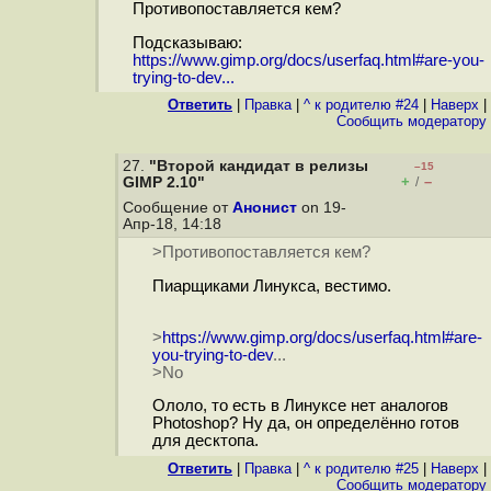
Противопоставляется кем?
Подсказываю:
https://www.gimp.org/docs/userfaq.html#are-you-
trying-to-dev...
Ответить
|
Правка
|
^ к родителю #24
|
Наверх
|
Cообщить модератору
27.
"Второй кандидат в релизы
–15
+
–
GIMP 2.10"
/
Сообщение от
Анонист
on 19-
Апр-18, 14:18
>Противопоставляется кем?
Пиарщиками Линукса, вестимо.
>
https://www.gimp.org/docs/userfaq.html#are-
you-trying-to-dev
...
>No
Ололо, то есть в Линуксе нет аналогов
Photoshop? Ну да, он определённо готов
для десктопа.
Ответить
|
Правка
|
^ к родителю #25
|
Наверх
|
Cообщить модератору