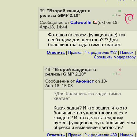
39.
"Второй кандидат в
+9
+
–
релизы GIMP 2.10"
/
Сообщение от
Catwoolfii
(ok) on 19-
Апр-18, 14:44
Фотошоп (в своем функционале) так
необходим для десктопа??? Для
большинства задач гимпа хватает.
Ответить
|
Правка
|
^ к родителю #27
|
Наверх
|
Cообщить модератору
48.
"Второй кандидат в
–6
+
–
релизы GIMP 2.10"
/
Сообщение от
Анонист
on 19-
Апр-18, 15:03
>Для большинства задач гимпа
хватает.
Каких задач? И кто решил, что это
большинство удовлетворит всех и
каждого? И что делать тем, кому
нужен функционал чуть больший, чем
обрезка и изменение цветности?
Ответить
|
Правка
|
^ к родителю #39
|
Наверх
|