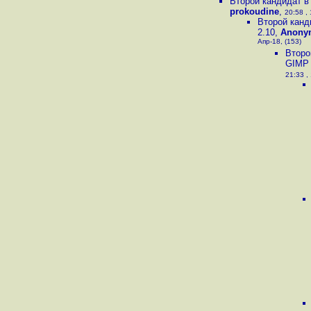
Второй кандидат в
prokoudine
,
20:58 , 
Второй канд
2.10
,
Anony
Апр-18, (153)
Второ
GIMP 
21:33 ,