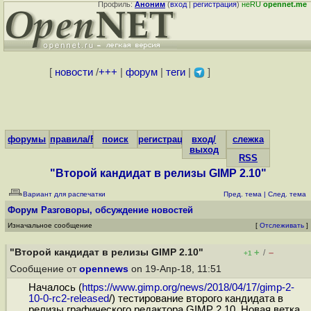
Профиль:
Аноним
(
вход
|
регистрация
)
неRU
opennet.me
[
новости
/
+++
|
форум
|
теги
|
]
форумы
правила/FAQ
поиск
регистрация
вход/
слежка
выход
RSS
"Второй кандидат в релизы GIMP 2.10"
Вариант для распечатки
Пред. тема
|
След. тема
Форум
Разговоры, обсуждение новостей
Изначальное сообщение
[
Отслеживать
]
"Второй кандидат в релизы GIMP 2.10"
+
–
/
+1
Сообщение от
opennews
on 19-Апр-18, 11:51
Началось (
https://www.gimp.org/news/2018/04/17/gimp-2-
10-0-rc2-released
/) тестирование второго кандидата в
релизы графического редактора GIMP 2.10. Новая ветка