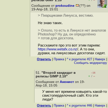
релизы GIMP 2.10"
/
Сообщение от
prokoudine
(??) on
19-Апр-18, 15:01
> Пиарщиками Линукса, вестимо.
Не знаю таких.
> Ололо, то есть в Линуксе нет аналогов
Photoshop? Ну да, он определённо
> готов для десктопа.
Расскажите про это вот этим парням:
https://www.wetafx.co.nz
/. А то они,
дураки, на линуксовых десктопах сидят.
Ответить
|
Правка
|
^ к родителю #27
|
Наверх
|
Cообщить модератору
51.
"Второй кандидат в
–16
+
–
релизы GIMP 2.10"
/
Сообщение от
Анонист
on 19-
Апр-18, 15:05
У меня нет времени ковырять какой-то
свистоперделочный сайт. Кто эти
люди?
Ответить
|
Правка
|
^ к родителю #46
|
Наверх
|