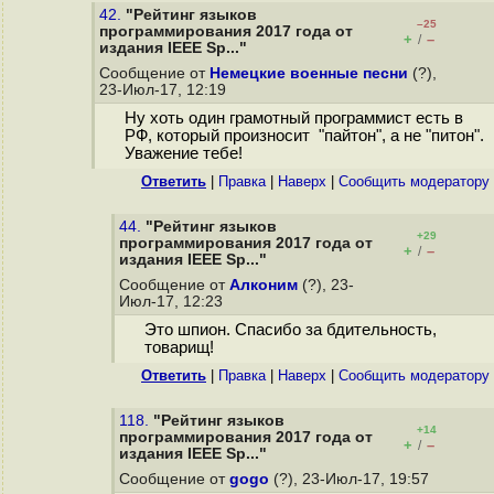
42.
"Рейтинг языков
–25
программирования 2017 года от
+
–
/
издания IEEE Sp..."
Сообщение от
Немецкие военные песни
(?),
23-Июл-17, 12:19
Ну хоть один грамотный программист есть в
РФ, который произносит "пайтон", а не "питон".
Уважение тебе!
Ответить
|
Правка
|
Наверх
|
Cообщить модератору
44.
"Рейтинг языков
+29
программирования 2017 года от
+
–
/
издания IEEE Sp..."
Сообщение от
Алконим
(?), 23-
Июл-17, 12:23
Это шпион. Спасибо за бдительность,
товарищ!
Ответить
|
Правка
|
Наверх
|
Cообщить модератору
118.
"Рейтинг языков
+14
программирования 2017 года от
+
–
/
издания IEEE Sp..."
Сообщение от
gogo
(?), 23-Июл-17, 19:57