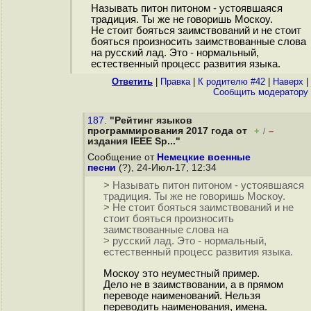
Называть питон питоном - устоявшаяся
традиция. Ты же не говоришь Москоу.
Не стоит бояться заимствований и не стоит
бояться произносить заимствованные слова
на русский лад. Это - нормальный,
естественный процесс развития языка.
Ответить
|
Правка
|
К родителю #42
|
Наверх
|
Cообщить модератору
187.
"Рейтинг языков
программирования 2017 года от
+
–
/
издания IEEE Sp..."
Сообщение от
Немецкие военные
песни
(?), 24-Июл-17, 12:34
> Называть питон питоном - устоявшаяся
традиция. Ты же не говоришь Москоу.
> Не стоит бояться заимствований и не
стоит бояться произносить
заимствованные слова на
> русский лад. Это - нормальный,
естественный процесс развития языка.
Москоу это неуместный пример.
Дело не в заимствовании, а в прямом
переводе наименований. Нельзя
переводить наименования, имена.