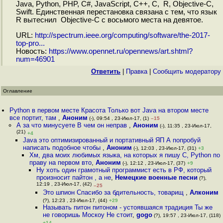
Java, Python, PHP, C#, JavaScript, C++, C, R, Objective-C,
Swift. Единственная перестановка связана с тем, что язык
R вытеснил Objective-C с восьмого места на девятое.
URL:
http://spectrum.ieee.org/computing/software/the-2017-
top-pro...
Новость:
https://www.opennet.ru/opennews/art.shtml?
num=46901
Ответить
|
Правка
|
Cообщить модератору
Оглавление
Python в первом месте Красота Только вот Java на втором месте
все портит, там
,
Аноним
(-), 09:54 , 23-Июл-17, (1)
–15
А за что минусуете В чем он неправ
,
Аноним
(-), 11:35 , 23-Июл-17,
(21)
+4
Java это оптимизированный и портативный ЯП А попробуй
написать подобное чтобы
,
Аноним
(-), 12:03 , 23-Июл-17, (31)
+3
Хм, два моих любимых языка, на которых я пишу C, Python по
праву на первом вто
,
Аноним
(-), 12:12 , 23-Июл-17, (37)
+9
Ну хоть один грамотный программист есть в РФ, который
произносит пайтон , а не
,
Немецкие военные песни
(?),
12:19 , 23-Июл-17, (42)
–25
Это шпион Спасибо за бдительность, товарищ
,
Алконим
(?), 12:23 , 23-Июл-17, (44)
+29
Называть питон питоном - устоявшаяся традиция Ты же
не говоришь Москоу Не стоит
,
gogo
(?), 19:57 , 23-Июл-17, (118)
+14