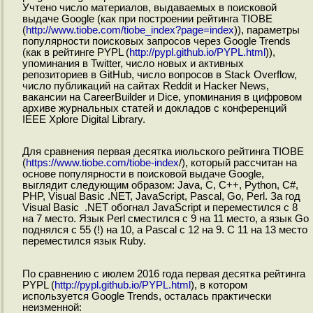
Учтено число материалов, выдаваемых в поисковой
выдаче Google (как при построении рейтинга TIOBE
(
http://www.tiobe.com/tiobe_index?page=index
)), параметры
популярности поисковых запросов через Google Trends
(как в рейтинге PYPL (
http://pypl.github.io/PYPL.html
)),
упоминания в Twitter, число новых и активных
репозиториев в GitHub, число вопросов в Stack Overflow,
число публикаций на сайтах Reddit и Hacker News,
вакансии на CareerBuilder и Dice, упоминания в цифровом
архиве журнальных статей и докладов с конференций
IEEE Xplore Digital Library.
Для сравнения первая десятка июльского рейтинга TIOBE
(
https://www.tiobe.com/tiobe-index
/), который рассчитан на
основе популярности в поисковой выдаче Google,
выглядит следующим образом: Java, C, C++, Python, C#,
PHP, Visual Basic .NET, JavaScript, Pascal, Go, Perl. За год
Visual Basic .NET обогнал JavaScript и переместился с 8
на 7 место. Язык Perl сместился с 9 на 11 место, а язык Go
поднялся с 55 (!) на 10, а Pascal с 12 на 9. С 11 на 13 место
переместился язык Ruby.
По сравнению с июлем 2016 года первая десятка рейтинга
PYPL (
http://pypl.github.io/PYPL.html
), в котором
используется Google Trends, осталась практически
неизменной: