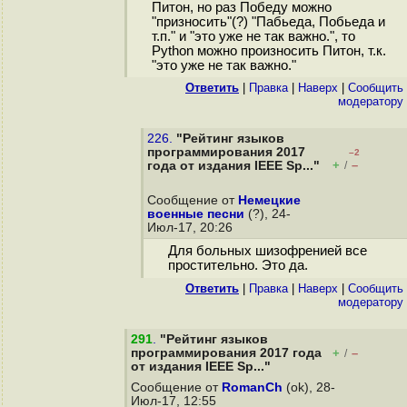
Питон, но раз Победу можно
"призносить"(?) "Пабьеда, Побьеда и
т.п." и "это уже не так важно.", то
Python можно произносить Питон, т.к.
"это уже не так важно."
Ответить
|
Правка
|
Наверх
|
Cообщить
модератору
226.
"Рейтинг языков
программирования 2017
–2
+
–
года от издания IEEE Sp..."
/
Сообщение от
Немецкие
военные песни
(?), 24-
Июл-17, 20:26
Для больных шизофренией все
простительно. Это да.
Ответить
|
Правка
|
Наверх
|
Cообщить
модератору
291
.
"Рейтинг языков
программирования 2017 года
+
–
/
от издания IEEE Sp..."
Сообщение от
RomanCh
(ok), 28-
Июл-17, 12:55