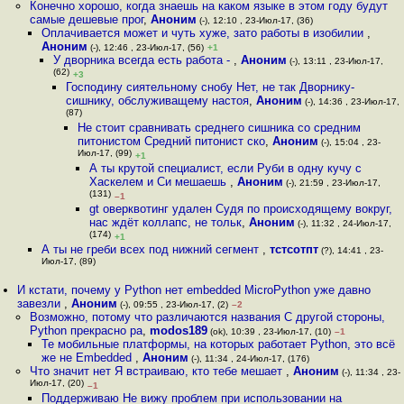
Конечно хорошо, когда знаешь на каком языке в этом году будут
самые дешевые прог
,
Аноним
(-), 12:10 , 23-Июл-17, (36)
Оплачивается может и чуть хуже, зато работы в изобилии
,
Аноним
(-), 12:46 , 23-Июл-17, (56)
+1
У дворника всегда есть работа -
,
Аноним
(-), 13:11 , 23-Июл-17,
(62)
+3
Господину сиятельному снобу Нет, не так Дворнику-
сишнику, обслуживащему настоя
,
Аноним
(-), 14:36 , 23-Июл-17,
(87)
Не стоит сравнивать среднего сишника со средним
питонистом Средний питонист ско
,
Аноним
(-), 15:04 , 23-
Июл-17, (99)
+1
А ты крутой специалист, если Руби в одну кучу с
Хаскелем и Си мешаешь
,
Аноним
(-), 21:59 , 23-Июл-17,
(131)
–1
gt оверквотинг удален Судя по происходящему вокруг,
нас ждёт коллапс, не тольк
,
Аноним
(-), 11:32 , 24-Июл-17,
(174)
+1
А ты не греби всех под нижний сегмент
,
тстсотпт
(?), 14:41 , 23-
Июл-17, (89)
И кстати, почему у Python нет embedded MicroPython уже давно
завезли
,
Аноним
(-), 09:55 , 23-Июл-17, (2)
–2
Возможно, потому что различаются названия С другой стороны,
Python прекрасно ра
,
modos189
(ok), 10:39 , 23-Июл-17, (10)
–1
Те мобильные платформы, на которых работает Python, это всё
же не Embedded
,
Аноним
(-), 11:34 , 24-Июл-17, (176)
Что значит нет Я встраиваю, кто тебе мешает
,
Аноним
(-), 11:34 , 23-
Июл-17, (20)
–1
Поддерживаю Не вижу проблем при использовании на