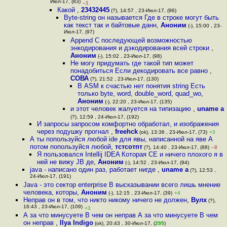
Июл-17, (83)
–1
Какой
,
23432445
(?), 14:57 , 23-Июл-17, (96)
Byte-string он называется Где в строке могут быть
как текст так и байтовые данн
,
Аноним
(-), 15:00 , 23-
Июл-17, (97)
Append С последующей возможностью
энкодирования и дэкодирования всей строки
,
Аноним
(-), 15:02 , 23-Июл-17, (98)
Не могу придумать где такой тип может
понадобиться Если декодировать все равно
,
СОВА
(?), 21:52 , 23-Июл-17, (130)
В ASM к счастью нет понятия string Есть
только byte, word, double_word, quad_wo
,
Аноним
(-), 22:20 , 23-Июл-17, (135)
и этот человек жалуется на типизацию
,
uname a
(?), 12:59 , 24-Июл-17, (192)
И запросы запросом комфортно обработал, и изображения
через подушку прогнал
,
freehck
(ok), 13:36 , 23-Июл-17, (73)
+3
А ты попользуйся любой ide для явы, написанной на яве А
потом попользуйся любой
,
тстсотпт
(?), 14:40 , 23-Июл-17, (88)
–8
Я пользовался Intellij IDEA Которая CE и ничего плохого я в
ней не вижу JB де
,
Аноним
(-), 14:52 , 23-Июл-17, (94)
java - написано один раз, работает нигде
,
uname a
(?), 12:53 ,
24-Июл-17, (191)
Java - это сектор enterprise В высказывании всего лишь мнение
человека, которы
,
Аноним
(-), 12:15 , 23-Июл-17, (39)
+4
Неправ он в том, что никто никому ничего не должен
,
Вулх
(?),
16:43 , 23-Июл-17, (109)
+3
А за что минусуете В чем он неправ А за что минусуете В чем
он неправ
,
Ilya Indigo
(ok), 20:43 , 30-Июл-17, (
295
)