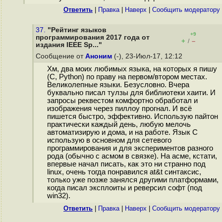
Ответить
|
Правка
|
Наверх
|
Cообщить модератору
37.
"Рейтинг языков
+9
программирования 2017 года от
+
–
/
издания IEEE Sp..."
Сообщение от
Аноним
(-), 23-Июл-17, 12:12
Хм, два моих любимых языка, на которых я пишу
(C, Python) по праву на первом/втором местах.
Великолепные языки. Безусловно. Вчера
буквально писал тулзы для библиотеки хаити. И
запросы реквестом комфортно обработал и
изображения через пиллоу прогнал. И всё
пишется быстро, эффективно. Использую пайтон
практически каждый день, любую мелочь
автоматизирую и дома, и на работе. Язык C
использую в основном для сетевого
программирования и для экспериментов разного
рода (обычно с асмом в связке). На асме, кстати,
впервые начал писать, как это ни странно под
linux, очень тогда понравился at&t синтаксис,
только уже позже занялся другими платформами,
когда писал эксплоиты и реверсил софт (под
win32).
Ответить
|
Правка
|
Наверх
|
Cообщить модератору