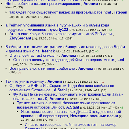
Html в рейтинге языков программирования
,
Аноним
(-), 11:46 , 23-
Июл-17, (25)
так будет пока существуют вакансии программистов html
,
istepan
(ok), 08:11 , 24-Июл-17, (154)
а Рейтинг упоминания языка в публикациях и б объем кода
продуктов в жизненном
,
qwerty123
(??), 11:53 , 23-Июл-17, (26)
+2
Ага, а еще Какую бы еще херню замутить, чтоб PhD дали
,
ZloySergant
(ok), 15:09 , 24-Июл-17, (203)
В общем-то с такими метриками обмануть их можно здорово Берём
и делаем язык с па
,
freehck
(ok), 12:02 , 23-Июл-17, (30)
+3
Это ты сейчас rust описал -
,
Аноним
(-), 14:45 , 23-Июл-17, (91)
Странно а почему же тогда гвидобейсик на первом месте
,
Led
(ok), 00:34 , 24-Июл-17, (144)
Всё правильно, с питоном сработало
,
Аноним
(-), 09:45 , 24-Июл-17,
(164)
–1
Так что учить новичку
,
Аноним
(-), 12:03 , 23-Июл-17, (32)
–1
C , Яву или PHP с ЯваСкриптом Тогда без пива-колбасы не
останешься Остальное
,
A.Stahl
(ok), 12:06 , 23-Июл-17, (33)
Фу Кыш Не смей новичку промывать мозг Джавой Если Java -
ява, то Jazz - язь К
,
Аноним
(-), 12:15 , 23-Июл-17, (38)
Тут нет никаких аналогий Название языка произошло от
названия островов Эти ост
,
A.Stahl
(ok), 12:21 , 23-Июл-17, (43)
+2
Язык произносится на англ как Джава Это единственный
правильный вариант произ
,
Немецкие военные песни
(?),
12:34 , 23-Июл-17, (49)
–4
И часто ты говоришь пиэйчпи вместо пхп, например
,
Gemorroj