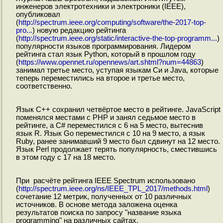
инженеров электротехники и электроники (IEEE),
опубликовал
(
http://spectrum.ieee.org/computing/software/the-2017-top-
pro...
) новую редакцию рейтинга
(
http://spectrum.ieee.org/static/interactive-the-top-programm...
)
популярности языков программирования. Лидером
рейтинга стал язык Python, который в прошлом году
(
https://www.opennet.ru/opennews/art.shtml?num=44863
)
занимал третье место, уступая языкам Си и Java, которые
теперь переместились на второе и третье место,
соответственно.
Язык C++ сохранил четвёртое место в рейтинге. JavaScript
поменялся местами с PHP и занял седьмое место в
рейтинге, а C# переместился с 6 на 5 место, вытеснив
язык R. Язык Go переместился с 10 на 9 место, а язык
Ruby, ранее занимавший 9 место был сдвинут на 12 место.
Язык Perl продолжает терять популярность, сместившись
в этом году с 17 на 18 место.
При расчёте рейтинга IEEE Spectrum использовано
(
http://spectrum.ieee.org/ns/IEEE_TPL_2017/methods.html
)
сочетание 12 метрик, полученных от 10 различных
источников. В основе метода заложена оценка
результатов поиска по запросу "название языка
programming" на различных сайтах.