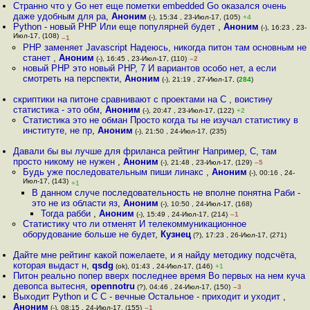
Странно что у Go нет еще пометки embedded Go оказался очень
даже удобным для ра
,
Аноним
(-), 15:34 , 23-Июл-17, (105)
+4
Python - новый PHP Или еще популярней будет
,
Аноним
(-), 16:23 , 23-
Июл-17, (108)
–1
PHP заменяет Javascript Надеюсь, никогда питон там основным не
станет
,
Аноним
(-), 16:45 , 23-Июл-17, (110)
–2
новый PHP это новый PHP, 7 И вариантов особо нет, а если
смотреть на перспекти
,
Аноним
(-), 21:19 , 27-Июл-17, (
284
)
скриптики на питоне сравнивают с проектами на C , воистину
статистика - это обм
,
Аноним
(-), 20:47 , 23-Июл-17, (122)
+2
Статистика это не обман Просто когда ты не изучал статистику в
институте, не пр
,
Аноним
(-), 21:50 , 24-Июл-17, (235)
Давали бы вы лучше для фриланса рейтинг Например, C, там
просто никому не нужен
,
Аноним
(-), 21:48 , 23-Июл-17, (129)
–5
Будь уже последовательным пиши линакс
,
Аноним
(-), 00:16 , 24-
Июл-17, (143)
+1
В данном случе последовательность не вполне понятна Раби -
это не из области яз
,
Аноним
(-), 10:50 , 24-Июл-17, (168)
Тогда рабби
,
Аноним
(-), 15:49 , 24-Июл-17, (214)
–1
Статистику что ли отменят И телекоммуникационное
оборудование больше не будет
,
Кузнец
(?), 17:23 , 26-Июл-17, (271)
Дайте мне рейтинг какой пожелаете, и я найду методику подсчёта,
которая выдаст н
,
qsdg
(ok), 01:43 , 24-Июл-17, (146)
+1
Питон реально попер вверх последнее время Во первых на нем куча
девопса вытесня
,
opennotru
(?), 04:46 , 24-Июл-17, (150)
–3
Выходит Python и C C - вечные Остальное - приходит и уходит
,
Аноним
(-), 08:15 , 24-Июл-17, (155)
–1