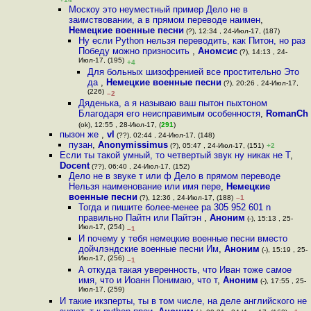
Москоу это неуместный пример Дело не в
заимствовании, а в прямом переводе наимен
,
Немецкие военные песни
(?), 12:34 , 24-Июл-17, (187)
Ну если Python нельзя переводить, как Питон, но раз
Победу можно призносить
,
Аномсис
(?), 14:13 , 24-
Июл-17, (195)
+4
Для больных шизофренией все простительно Это
да
,
Немецкие военные песни
(?), 20:26 , 24-Июл-17,
(226)
–2
Дяденька, а я называю ваш пытон пыхтоном
Благодаря его неисправимым особенностя
,
RomanCh
(ok), 12:55 , 28-Июл-17, (
291
)
пызон же
,
vl
(??), 02:44 , 24-Июл-17, (148)
пузан
,
Anonymissimus
(?), 05:47 , 24-Июл-17, (151)
+2
Если ты такой умный, то четвертый звук ну никак не Т
,
Docent
(??), 06:40 , 24-Июл-17, (152)
Дело не в звуке т или ф Дело в прямом переводе
Нельзя наименование или имя пере
,
Немецкие
военные песни
(?), 12:36 , 24-Июл-17, (188)
–1
Тогда и пишите более-менее pa 305 952 601 n
правильно Пайтн или Пайтэн
,
Аноним
(-), 15:13 , 25-
Июл-17, (254)
–1
И почему у тебя немецкие военные песни вместо
дойчлэндские военные песни Им
,
Аноним
(-), 15:19 , 25-
Июл-17, (256)
–1
А откуда такая уверенность, что Иван тоже самое
имя, что и Иоанн Понимаю, что т
,
Аноним
(-), 17:55 , 25-
Июл-17, (259)
И такие икзперты, ты в том числе, на деле английского не