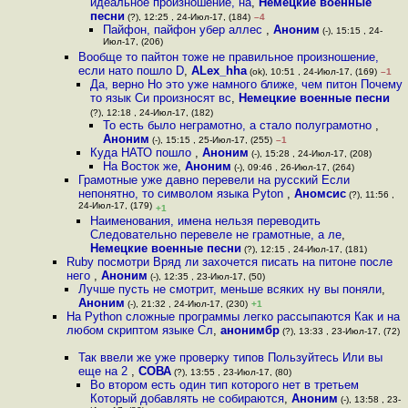
идеальное произношение, на
,
Немецкие военные
песни
(?), 12:25 , 24-Июл-17, (184)
–4
Пайфон, пайфон убер аллес
,
Аноним
(-), 15:15 , 24-
Июл-17, (206)
Вообще то пайтон тоже не правильное произношение,
если нато пошло D
,
ALex_hha
(ok), 10:51 , 24-Июл-17, (169)
–1
Да, верно Но это уже намного ближе, чем питон Почему
то язык Си произносят вс
,
Немецкие военные песни
(?), 12:18 , 24-Июл-17, (182)
То есть было неграмотно, а стало полуграмотно
,
Аноним
(-), 15:15 , 25-Июл-17, (255)
–1
Куда НАТО пошло
,
Аноним
(-), 15:28 , 24-Июл-17, (208)
На Восток же
,
Аноним
(-), 09:46 , 26-Июл-17, (264)
Грамотные уже давно перевели на русский Если
непонятно, то символом языка Pyton
,
Аномсис
(?), 11:56 ,
24-Июл-17, (179)
+1
Наименования, имена нельзя переводить
Следовательно перевеле не грамотные, а ле
,
Немецкие военные песни
(?), 12:15 , 24-Июл-17, (181)
Ruby посмотри Вряд ли захочется писать на питоне после
него
,
Аноним
(-), 12:35 , 23-Июл-17, (50)
Лучше пусть не смотрит, меньше всяких ну вы поняли
,
Аноним
(-), 21:32 , 24-Июл-17, (230)
+1
На Python сложные программы легко рассыпаются Как и на
любом скриптом языке Сл
,
анонимбр
(?), 13:33 , 23-Июл-17, (72)
Так ввели же уже проверку типов Пользуйтесь Или вы
еще на 2
,
СОВА
(?), 13:55 , 23-Июл-17, (80)
Во втором есть один тип которого нет в третьем
Который добавлять не собираются
,
Аноним
(-), 13:58 , 23-