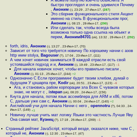
А можете попутно кое-что объяснить Я
быстро проглядел и очень удивился Почему
,
Аноним
(-), 23:29 , 27-Июл-17, (
287
)
Это сборник функционального стиля Акцент
именно на стиль В функциональном прог
,
Аноним
(-), 08:15 , 28-Июл-17, (
290
)
Или сделать так, чтобы всегда была
возможна только одна ссылка на объект и
перем
,
Аноним84701
(ok), 13:32 , 28-Июл-17, (
292
)
forth, idris
,
Аноним
(-), 13:27 , 23-Июл-17, (70)
Зависит от того что требуется новичку По хорошему начни с азов
http www stolya
,
Bagouser
(?), 17:04 , 23-Июл-17, (111)
А чем хочет новичек заниматься В каждой отрасли есть свой
устоявшийся подход и и
,
Аноним
(-), 19:49 , 23-Июл-17, (117)
–1
Для начала новичок хочет, чтобы его правильно писали
,
Аноним
(-), 01:13 , 25-Июл-17, (244)
+2
Однозначно C Если программинг будет твоим хлебом, думай о
будущем У цэшарпа пре
,
Kodir
(ok), 20:51 , 23-Июл-17, (123)
–6
Ага, и становись рабом корпорации зла Всех C чуваков которых
знаю, не могут с
,
istepan
(ok), 08:20 , 24-Июл-17, (156)
Кнута для начала, потом язык ассемблера для ARM и x86, потом
C, дальше уже сам с
,
Аноним
(-), 00:04 , 24-Июл-17, (140)
+2
Английский учи для начала Начни с него
,
opennotru
(?), 04:33 , 24-
Июл-17, (149)
+3
Новичку лучше учить мат логику Языки это частность Лучше Яву
Она самая мат
,
Кузнец
(?), 17:18 , 26-Июл-17, (269)
–1
Странный рейтинг JavaScript, который везде, оказался ниже, чем C ,
который не
,
Аноним
(-), 12:30 , 23-Июл-17, (47)