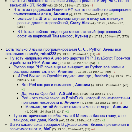
Ты это из локалхоста вылезай иногда в реальный мир На C полно
вакансий - ЭТ
,
Kodir
(ok), 20:56 , 23-Июл-17, (124)
–3
Что-то за пределами Индии и РФ как-то не шибко то серверными
приложениями для в
,
Аноним
(-), 22:28 , 23-Июл-17, (138)
+2
Больше На Штаты, во всяком случае, я вижу как минимум
равные доли энтерпрайзной
,
Crazy Alex
(ok), 12:25 , 24-Июл-17,
(185)
В Штатах сейчас тенденция менять старый фортрановый
софт на шарповый Там мекрос
,
Кузнец
(?), 17:32 , 26-Июл-17, (273)
Есть только 3 языка программирования C, C , Python Зачем вся
остальная помойк
,
robot228
(?), 13:03 , 23-Июл-17, (61)
–6
Ну есть например web А web это царство PHP JavaScript Проектов
и работы на PHP
,
Аноним
(-), 13:18 , 23-Июл-17, (64)
+1
Python еще PHP пока еще не вымрает, но Python всё больше
распространяется, к сч
,
Аноним
(-), 13:25 , 23-Июл-17, (69)
–2
И Perl Вы же на OpenNet сидите, или где
,
freehck
(ok), 13:37 , 23-
Июл-17, (74)
Вот Perl как раз и вымирает
,
Аноним
(-), 13:41 , 23-Июл-17, (76)
+1
Да, мы на OpenNet
,
A.Stahl
(ok), 13:45 , 23-Июл-17, (77)
Perl - это такой закос на BrainFuck, который по неизвестным
причинам некоторым в
,
Аноним
(-), 14:06 , 23-Июл-17, (84)
–2
Мальчик, читай больше книжек и меньше лора
,
Аноним
(-), 00:08 , 24-Июл-17, (141)
+2
Тупо историческая ошибка Если б M имела бизнес-главу, а не
танцора, они давн
,
Kodir
(ok), 21:00 , 23-Июл-17, (125)
+2
Вы из какого века, товарисч В Джаве скелет бизнес-приложения в
зависимости от м
,
МиГ
(?), 13:58 , 23-Июл-17, (82)
–4