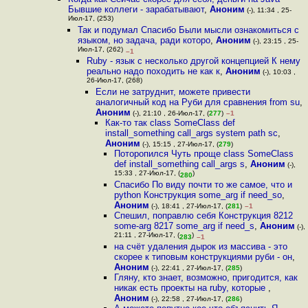
Бывшие коллеги - зарабатывают
,
Аноним
(-), 11:34 , 25-
Июл-17, (253)
Так и подумал Спасибо Были мысли ознакомиться с
языком, но задача, ради которо
,
Аноним
(-), 23:15 , 25-
Июл-17, (262)
–1
Ruby - язык с несколько другой концепцией К нему
реально надо походить не как к
,
Аноним
(-), 10:03 ,
26-Июл-17, (268)
Если не затруднит, можете привести
аналогичный код на Руби для сравнения from su
,
Аноним
(-), 21:10 , 26-Июл-17, (
277
)
–1
Как-то так class SomeClass def
install_something call_args system path sc
,
Аноним
(-), 15:15 , 27-Июл-17, (
279
)
Поторопился Чуть проще class SomeClass
def install_something call_args s
,
Аноним
(-),
15:33 , 27-Июл-17, (
)
280
Спасибо По виду почти то же самое, что и
python Конструкция some_arg if need_so
,
Аноним
(-), 18:41 , 27-Июл-17, (
281
)
–1
Спешил, поправлю себя Конструкция 8212
some-arg 8217 some_arg if need_s
,
Аноним
(-),
21:11 , 27-Июл-17, (
)
283
–1
на счёт удаления дырок из массива - это
скорее к типовым конструкциями руби - он
,
Аноним
(-), 22:41 , 27-Июл-17, (
285
)
Гляну, кто знает, возможно, пригодится, как
никак есть проекты на ruby, которые
,
Аноним
(-), 22:58 , 27-Июл-17, (
286
)