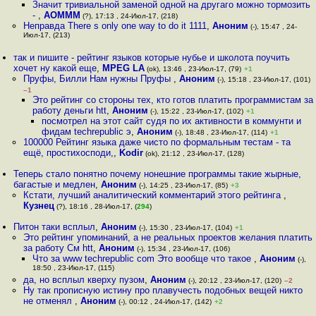
Значит тривиальной заменой одной на другаго можно тормозить
-
,
АОМММ
(?), 17:13 , 24-Июл-17, (218)
Неправда There s only one way to do it 1111
,
Аноним
(-), 15:47 , 24-
Июл-17, (213)
так и пишите - рейтинг языков которые нубье и школота поучить
хочет ну какой еще
,
MPEG LA
(ok), 13:46 , 23-Июл-17, (79)
+1
Пруфы, Билли Нам нужны Пруфы
,
Аноним
(-), 15:18 , 23-Июл-17, (101)
–1
Это рейтинг со стороны тех, кто готов платить программистам за
работу деньги htt
,
Аноним
(-), 15:22 , 23-Июл-17, (102)
+1
посмотрел на этот сайт судя по их активности в коммунти и
фидам techrepublic э
,
Аноним
(-), 18:48 , 23-Июл-17, (114)
+1
100000 Рейтинг языка даже чисто по формальным тестам - та
ещё, простихосподи,
,
Kodir
(ok), 21:12 , 23-Июл-17, (128)
Теперь стало понятно почему нонешние программы такие жырные,
багастые и медлен
,
Аноним
(-), 14:25 , 23-Июл-17, (85)
+3
Кстати, лучший аналитический комментарий этого рейтинга
,
Кузнец
(?), 18:16 , 28-Июл-17, (
294
)
Питон таки всплыл
,
Аноним
(-), 15:30 , 23-Июл-17, (104)
+1
Это рейтинг упоминаний, а не реальных проектов желания платить
за работу См htt
,
Аноним
(-), 15:34 , 23-Июл-17, (106)
Что за www techrepublic com Это вообще что такое
,
Аноним
(-),
18:50 , 23-Июл-17, (115)
да, но всплыл кверху пузом
,
Аноним
(-), 20:12 , 23-Июл-17, (120)
–2
Ну так прописную истину про плавучесть подобных вещей никто
не отменял
,
Аноним
(-), 00:12 , 24-Июл-17, (142)
+2