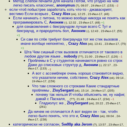
Метод слепой печаити для начала Потом, что угодно на чем
легко писать классичес
,
anonymus
(?), 08:07 , 24-Июл-17, (153)
–2
если чтоб побыстрее заработать хоть что-то - джаваскрипт,
вестимо Если всерьез
,
Crazy Alex
(ok), 12:25 , 23-Июл-17, (46)
Если начинать с питона, то можно вообще никогда не понять как
программировать С
,
Аноним
(-), 12:32 , 23-Июл-17, (48)
+1
для ознакомления с бекграундом лучше всего С Тут и
бекграунд, и прародитель бол
,
Аноним
(-), 12:43 , 23-Июл-17, (55)
+1
Си сам по спбе требует бэкграунда тот же стек вызовов ,
иначе волбще непонятно,
,
Crazy Alex
(ok), 13:41 , 23-Июл-17, (75)
+1
Шта Чем сишный стек вызовов отличается от такового в
любом другом языке
,
nobody
(??), 21:00 , 23-Июл-17, (126)
–1
Проблемы в С у студентов начинаются ровно со строк
Даже до списковых структур д
,
Аноним
(-), 22:17 , 23-
Июл-17, (133)
–1
А вот с ассемблере очень хорошо становится видно,
что указатели ничем, собственн
,
Crazy Alex
(ok), 09:14 ,
24-Июл-17, (159)
Что там сложного со строками Какие стандартные
проблемы
,
ZloySergant
(ok), 15:14 , 24-Июл-17, (205)
почему так нельзя И чтобы объяснить не, ну нафиг,
давай с Паскаля
,
_
(??), 21:48 , 24-Июл-17, (234)
–1
Гладиолус же
,
ZloySergant
(ok), 20:22 , 25-Июл-17,
(261)
Да ничем не отличается А вот виден он - так, чтобч
легко было понять, что это и
,
Crazy Alex
(ok), 09:04 , 24-
Июл-17, (158)
категорически не согласен
,
Sw00p aka Jerom
(?), 13:57 , 23-Июл-17,