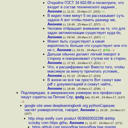
Откройте ГОСТ 34 602-89 и посмотрите, что
входит в состав технического задания
,
Аноним
(-), 11:31 , 25-Июл-17, (252)
+1
В видео тоже минут 5 он рассказывает суть
задачи А вот чтобы понять разницу ме
,
Аноним
(-), 16:46 , 25-Июл-17, (257)
–1
Человек отбращает внимание на то, что для
задач автоматизации существует куда бо
,
Аноним
(-), 09:54 , 26-Июл-17, (267)
+1
Может быть существуют а какая
вероятность больше что существуют или что
не с
,
Аноним
(-), 20:31 , 26-Июл-17, (
276
)
–1
Дальше обычно делают лёгкий поворот в
сторону и поворачивают ступни ног в сторон
,
Аноним
(-), 17:33 , 24-Июл-17, (221)
–1
Что, и расшифровки нет Вместо того, чтобы
максимум за минуту прочитать условие,
,
Аноним
(-), 01:10 , 25-Июл-17, (243)
В жизни не всё так просто Вот скинут вам
pdf с документацией и скажут найти,
,
Аноним
(-), 16:48 , 25-Июл-17, (258)
–1
Подтверждаю, в американских универах все профессора
пишут скрипты на Питоне Спр
,
qsdg
(ok), 01:49 , 24-Июл-17, (147)
–2
google site www deeplearningbook org pythonСарказм
насчёт университетов, говорит
,
Аноним
(-), 10:26 , 24-Июл-17,
(167)
http shop oreilly com product 0636920032298 dohttp
sciruby com https githu
,
Аноним
(-), 11:07 , 24-Июл-17, (171)
https github com tensorflow tensorflow tree master