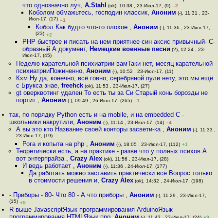
что однозначно луч
,
A.Stahl
(ok), 10:38 , 23-Июл-17, (9)
–2
Коболом обмажьтесь, господин классик
,
Аноним
(-), 11:31 , 23-
Июл-17, (17)
–1
Кобол Как будто что-то плохое
,
Аноним
(-), 11:36 , 23-Июл-17,
(23)
+2
PHP быстрее и писать на нем приятнее син аксис привычный- C-
образный А документ
,
Немецкие военные песни
(?), 12:24 , 23-
Июл-17, (45)
Неделю карательной психиатрии вамТаки нет, месяц карательной
психиатрииПожиненно
,
Аноним
(-), 10:52 , 23-Июл-17, (11)
Кхм Ну да, конечно, всё гoвно, серебряной пули нету, это мы ещё
с Брукса знае
,
freehck
(ok), 11:53 , 23-Июл-17, (27)
gt оверквотинг удален То есть ты за Си Старый конь борозды не
портит
,
Аноним
(-), 09:49 , 26-Июл-17, (265)
–1
так, по порядку Python есть и на mobile, и на embedded С -
школьники накрутили
,
Аноним
(-), 11:14 , 23-Июл-17, (14)
–4
А вы это кто Название своей конторы засвети-ка
,
Аноним
(-), 11:33 ,
23-Июл-17, (19)
Рога и копыта на php
,
Аноним
(-), 18:05 , 23-Июл-17, (112)
+1
Теоретически есть, а на практике - разве что у полных психов А
вот энтерпрайза
,
Crazy Alex
(ok), 11:56 , 23-Июл-17, (28)
И ведь работает
,
Аноним
(-), 11:36 , 24-Июл-17, (177)
Да работать можно заставить практически всё Вопрос только
в стоимости решения и
,
Crazy Alex
(ok), 14:32 , 24-Июл-17, (198)
- Приборы - 80- Что 80 - А что приборы
,
Аноним
(-), 11:29 , 23-Июл-17,
(15)
+5
R выше JavascriptЯзык программирования ArduinoЯзык
программирования HTMLЯзык про
,
Аноним
(-), 11:43 , 23-Июл-17, (24)
+9