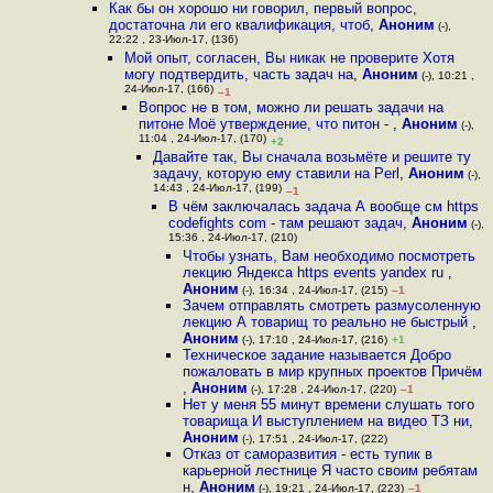
Как бы он хорошо ни говорил, первый вопрос,
достаточна ли его квалификация, чтоб
,
Аноним
(-),
22:22 , 23-Июл-17, (136)
Мой опыт, согласен, Вы никак не проверите Хотя
могу подтвердить, часть задач на
,
Аноним
(-), 10:21 ,
24-Июл-17, (166)
–1
Вопрос не в том, можно ли решать задачи на
питоне Моё утверждение, что питон -
,
Аноним
(-),
11:04 , 24-Июл-17, (170)
+2
Давайте так, Вы сначала возьмёте и решите ту
задачу, которую ему ставили на Perl
,
Аноним
(-),
14:43 , 24-Июл-17, (199)
–1
В чём заключалась задача А вообще см https
codefights com - там решают задач
,
Аноним
(-),
15:36 , 24-Июл-17, (210)
Чтобы узнать, Вам необходимо посмотреть
лекцию Яндекса https events yandex ru
,
Аноним
(-), 16:34 , 24-Июл-17, (215)
–1
Зачем отправлять смотреть размусоленную
лекцию А товарищ то реально не быстрый
,
Аноним
(-), 17:10 , 24-Июл-17, (216)
+1
Техническое задание называется Добро
пожаловать в мир крупных проектов Причём
,
Аноним
(-), 17:28 , 24-Июл-17, (220)
–1
Нет у меня 55 минут времени слушать того
товарища И выступлением на видео ТЗ ни
,
Аноним
(-), 17:51 , 24-Июл-17, (222)
Отказ от саморазвития - есть тупик в
карьерной лестнице Я часто своим ребятам
н
,
Аноним
(-), 19:21 , 24-Июл-17, (223)
–1