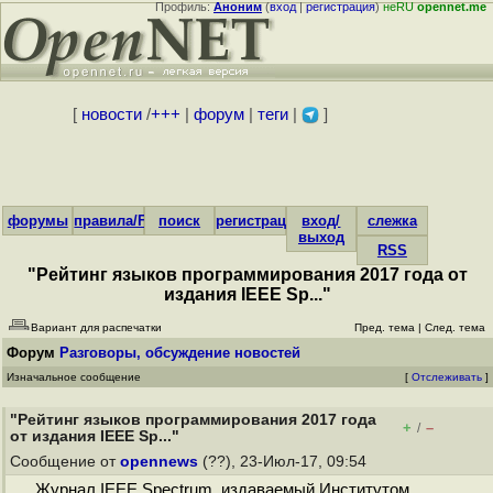
Профиль:
Аноним
(
вход
|
регистрация
)
неRU
opennet.me
[
новости
/
+++
|
форум
|
теги
|
]
форумы
правила/FAQ
поиск
регистрация
вход/
слежка
выход
RSS
"Рейтинг языков программирования 2017 года от
издания IEEE Sp..."
Вариант для распечатки
Пред. тема
|
След. тема
Форум
Разговоры, обсуждение новостей
Изначальное сообщение
[
Отслеживать
]
"Рейтинг языков программирования 2017 года
+
–
/
от издания IEEE Sp..."
Сообщение от
opennews
(??), 23-Июл-17, 09:54
Журнал IEEE Spectrum, издаваемый Институтом