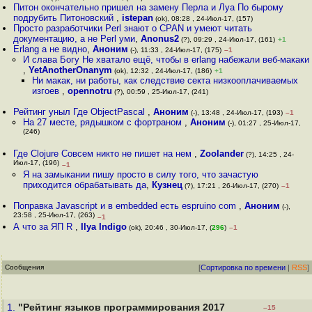
Питон окончательно пришел на замену Перла и Луа По бырому
подрубить Питоновский
,
istepan
(ok), 08:28 , 24-Июл-17, (157)
Просто разработчики Perl знают о CPAN и умеют читать
документацию, а не Perl уми
,
Anonus2
(?), 09:29 , 24-Июл-17, (161)
+1
Erlang a не видно
,
Аноним
(-), 11:33 , 24-Июл-17, (175)
–1
И слава Богу Не хватало ещё, чтобы в erlang набежали веб-макаки
,
YetAnotherOnanym
(ok), 12:32 , 24-Июл-17, (186)
+1
Ни макак, ни работы, как следствие секта низкооплачиваемых
изгоев
,
opennotru
(?), 00:59 , 25-Июл-17, (241)
Рейтинг уныл Где ObjectPascal
,
Аноним
(-), 13:48 , 24-Июл-17, (193)
–1
На 27 месте, рядышком с фортраном
,
Аноним
(-), 01:27 , 25-Июл-17,
(246)
Где Clojure Совсем никто не пишет на нем
,
Zoolander
(?), 14:25 , 24-
Июл-17, (196)
–1
Я на замыкании пишу просто в силу того, что зачастую
приходится обрабатывать да
,
Кузнец
(?), 17:21 , 26-Июл-17, (270)
–1
Поправка Javascript и в embedded есть espruino com
,
Аноним
(-),
23:58 , 25-Июл-17, (263)
–1
А что за ЯП R
,
Ilya Indigo
(ok), 20:46 , 30-Июл-17, (
296
)
–1
Сообщения
[
Сортировка по времени
|
RSS
]
1.
"Рейтинг языков программирования 2017
–15