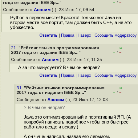
+
–
года от издания IEEE Sp..."
/
Сообщение от
Аноним
(-), 23-Июл-17, 09:54
Python в первом месте! Красота! Только вот Java на
втором месте все портит, там должен быть C++, а не это
убожество.
Ответить
|
Правка
|
Наверх
|
Cообщить модератору
21.
"Рейтинг языков программирования
+4
+
–
2017 года от издания IEEE Sp..."
/
Сообщение от
Аноним
(-), 23-Июл-17, 11:35
А за что минусуете? В чем он неправ?
Ответить
|
Правка
|
Наверх
|
Cообщить модератору
31.
"Рейтинг языков программирования
+3
+
–
2017 года от издания IEEE Sp..."
/
Сообщение от
Аноним
(-), 23-Июл-17, 12:03
> В чем он неправ?
Java это оптимизированный и портативный ЯП. (А
попробуй написать подобное чтобы оно быстрее
работало везде и всюду.)
А он чушь написал, назвав его дерьмом.