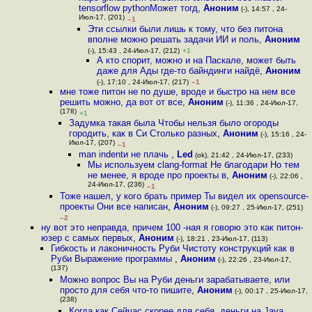
tensorflow pythonМожет тогд
,
Аноним
(-), 14:57 , 24-
Июл-17, (201)
–1
Эти ссылки были лишь к тому, что без питона
вполне можно решать задачи ИИ и поль
,
Аноним
(-), 15:43 , 24-Июл-17, (212)
+1
А кто спорит, можно и на Паскале, может быть
даже для Ады где-то байндинги найдё
,
Аноним
(-), 17:10 , 24-Июл-17, (217)
–1
мне тоже питон не по душе, вроде и быстро на нем все
решить можно, да вот от все
,
Аноним
(-), 11:36 , 24-Июл-17,
(178)
+1
Задумка такая была Чтобы нельзя было огороды
городить, как в Си Столько разных
,
Аноним
(-), 15:16 , 24-
Июл-17, (207)
–1
man indentи не плачь
,
Led
(ok), 21:42 , 24-Июл-17, (233)
Мы используем clang-format Не благодари Но тем
не менее, я вроде про проекты в
,
Аноним
(-), 22:06 ,
24-Июл-17, (236)
–1
Тоже нашел, у кого брать пример Ты видел их opensource-
проекты Они все написан
,
Аноним
(-), 09:27 , 25-Июл-17, (251)
–2
ну вот это неправда, причем 100 -ная я говорю это как питон-
юзер с самых первых
,
Аноним
(-), 18:21 , 23-Июл-17, (113)
Гибкость и лаконичность Руби Чистоту конструкций как в
Руби Выражение программы
,
Аноним
(-), 22:26 , 23-Июл-17,
(137)
Можно вопрос Вы на Руби деньги зарабатываете, или
просто для себя что-то пишите
,
Аноним
(-), 00:17 , 25-Июл-17,
(238)
Когда как Сейчас скорее для себя, деньги на Java