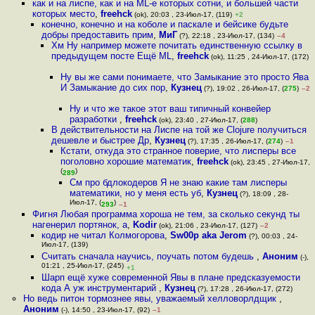
как и на лиспе, как и на ML-е которых сотни, и большей части
которых место
,
freehck
(ok), 20:03 , 23-Июл-17, (119)
+2
конечно, конечно и на коболе и паскале и бейсике будьте
добры предоставить прим
,
МиГ
(?), 22:18 , 23-Июл-17, (134)
–4
Хм Ну например можете почитать единственную ссылку в
предыдущем посте Ещё ML
,
freehck
(ok), 11:25 , 24-Июл-17, (172)
Ну вы же сами понимаете, что Замыкание это просто Ява
И Замыкание до сих пор
,
Кузнец
(?), 19:02 , 26-Июл-17, (
275
)
–2
Ну и что же такое этот ваш типичный конвейер
разработки
,
freehck
(ok), 23:40 , 27-Июл-17, (
288
)
В действительности на Лиспе на той же Clojure получиться
дешевле и быстрее Др
,
Кузнец
(?), 17:35 , 26-Июл-17, (
274
)
–1
Кстати, откуда это странное поверие, что лисперы все
поголовно хорошие математик
,
freehck
(ok), 23:45 , 27-Июл-17,
(
)
289
См про бдлокодеров Я не знаю какие там лисперы
математики, но у меня есть уб
,
Кузнец
(?), 18:09 , 28-
Июл-17, (
)
293
–1
Фигня Любая программа хороша не тем, за сколько секунд ты
нагенерил портянок, а
,
Kodir
(ok), 21:06 , 23-Июл-17, (127)
–2
кодир не читал Колмогорова
,
Sw00p aka Jerom
(?), 00:03 , 24-
Июл-17, (139)
Считать сначала научись, поучать потом будешь
,
Аноним
(-),
01:21 , 25-Июл-17, (245)
+1
Шарп ещё хуже современной Явы в плане предсказуемости
кода А уж инструментарий
,
Кузнец
(?), 17:28 , 26-Июл-17, (272)
Но ведь питон тормознее явы, уважаемый хелловорлдщик
,
Аноним
(-), 14:50 , 23-Июл-17, (92)
–1