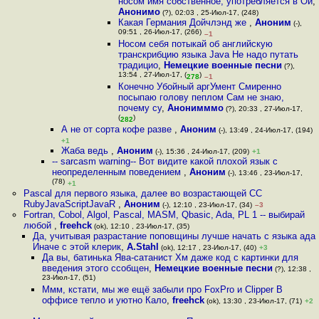
носом имя собственное, употребляется в Ой
,
Анонимо
(?), 02:03 , 25-Июл-17, (248)
Какая Германия Дойчлэнд же
,
Аноним
(-),
09:51 , 26-Июл-17, (266)
–1
Носом себя потыкай об английскую
транскрибцию языка Java Не надо путать
традицио
,
Немецкие военные песни
(?),
13:54 , 27-Июл-17, (
)
278
–1
Конечно Убойный аргУмент Смиренно
посыпаю голову пеплом Сам не знаю,
почему су
,
Анонимммо
(?), 20:33 , 27-Июл-17,
(
)
282
А не от сорта кофе разве
,
Аноним
(-), 13:49 , 24-Июл-17, (194)
+1
Жаба ведь
,
Аноним
(-), 15:36 , 24-Июл-17, (209)
+1
-- sarcasm warning-- Вот видите какой плохой язык с
неопределенным поведением
,
Аноним
(-), 13:46 , 23-Июл-17,
(78)
+1
Pascal для первого языка, далее во возрастающей CC
RubyJavaScriptJavaR
,
Аноним
(-), 12:10 , 23-Июл-17, (34)
–3
Fortran, Cobol, Algol, Pascal, MASM, Qbasic, Ada, PL 1 -- выбирай
любой
,
freehck
(ok), 12:10 , 23-Июл-17, (35)
Да, учитывая разрастание поповщины лучше начать с языка ада
Иначе с этой клерик
,
A.Stahl
(ok), 12:17 , 23-Июл-17, (40)
+3
Да вы, батинька Ява-сатанист Хм даже код с картинки для
введения этого ссобщен
,
Немецкие военные песни
(?), 12:38 ,
23-Июл-17, (51)
Ммм, кстати, мы же ещё забыли про FoxPro и Clipper В
оффисе тепло и уютно Кало
,
freehck
(ok), 13:30 , 23-Июл-17, (71)
+2