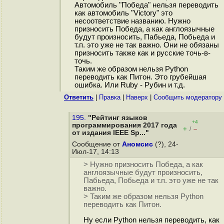
Автомобиль "Победа" нельзя переводить
как автомобиль "Victory" это
несоответствие названию. Нужно
призносить Победа, а как англоязычные
будут произносить, Пабьеда, Побьеда и
т.п. это уже не так важно. Они не обязаны
призносить также как и русские точь-в-
точь.
Таким же образом нельзя Python
переводить как Питон. Это грубейшая
ошибка. Или Ruby - Рубин и т.д.
Ответить
|
Правка
|
Наверх
|
Cообщить модератору
195.
"Рейтинг языков
+4
программирования 2017 года
+
–
/
от издания IEEE Sp..."
Сообщение от
Аномсис
(?), 24-
Июл-17, 14:13
> Нужно призносить Победа, а как
англоязычные будут произносить,
Пабьеда, Побьеда и т.п. это уже не так
важно.
> Таким же образом нельзя Python
переводить как Питон.
Ну если Python нельзя переводить, как