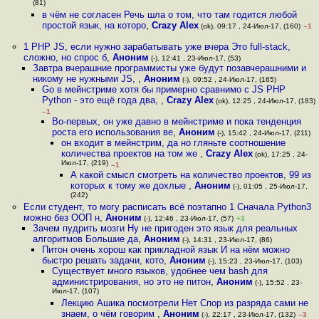
(81)
в чём не согласен Речь шла о том, что там годится любой
простой язык, на которо
,
Crazy Alex
(ok), 09:17 , 24-Июл-17, (160)
–1
1 PHP JS, если нужно зарабатывать уже вчера Это full-stack,
сложно, но спрос б
,
Аноним
(-), 12:41 , 23-Июл-17, (53)
Завтра вчерашние программисты уже будут позавчерашними и
никому не нужными JS,
,
Аноним
(-), 09:52 , 24-Июл-17, (165)
Go в мейнстриме хотя бы примерно сравнимо с JS PHP
Python - это ещё года два,
,
Crazy Alex
(ok), 12:25 , 24-Июл-17, (183)
–1
Во-первых, он уже давно в мейнстриме и пока тенденция
роста его использования ве
,
Аноним
(-), 15:42 , 24-Июл-17, (211)
он входит в мейнстрим, да но гляньте соотношение
количества проектов на том же
,
Crazy Alex
(ok), 17:25 , 24-
Июл-17, (219)
–1
А какой смысл смотреть на количество проектов, 99 из
которых к тому же дохлые
,
Аноним
(-), 01:05 , 25-Июл-17,
(242)
Если студент, то могу расписать всё поэтапно 1 Сначала Python3
можно без ООП н
,
Аноним
(-), 12:46 , 23-Июл-17, (57)
+3
Зачем пудрить мозги Ну не пригоден это язык для реальных
алгоритмов Большие да
,
Аноним
(-), 14:31 , 23-Июл-17, (86)
Питон очень хорош как прикладной язык И на нём можно
быстро решать задачи, кото
,
Аноним
(-), 15:23 , 23-Июл-17, (103)
Существует много языков, удобнее чем bash для
администрирования, но это не питон
,
Аноним
(-), 15:52 , 23-
Июл-17, (107)
Лекцию Ашика посмотрели Нет Спор из разряда сами не
знаем, о чём говорим
,
Аноним
(-), 22:17 , 23-Июл-17, (132)
–3