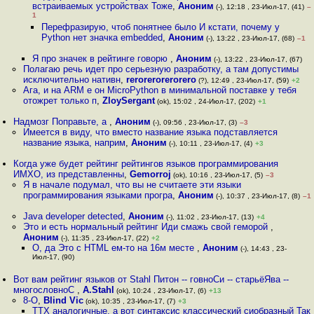
встраиваемых устройствах Тоже
,
Аноним
(-), 12:18 , 23-Июл-17, (41)
–
1
Перефразирую, чтоб понятнее было И кстати, почему у
Python нет значка embedded
,
Аноним
(-), 13:22 , 23-Июл-17, (68)
–1
Я про значек в рейтинге говорю
,
Аноним
(-), 13:22 , 23-Июл-17, (67)
Полагаю речь идет про серьезную разработку, а там допустимы
исключительно нативн
,
rerorerorerorero
(?), 12:49 , 23-Июл-17, (59)
+2
Ага, и на ARM е он MicroPython в минимальной поставке у тебя
отожрет только п
,
ZloySergant
(ok), 15:02 , 24-Июл-17, (202)
+1
Надмозг Поправьте, а
,
Аноним
(-), 09:56 , 23-Июл-17, (3)
–3
Имеется в виду, что вместо название языка подставляется
название языка, наприм
,
Аноним
(-), 10:11 , 23-Июл-17, (4)
+3
Когда уже будет рейтинг рейтингов языков программирования
ИМХО, из представленны
,
Gemorroj
(ok), 10:16 , 23-Июл-17, (5)
–3
Я в начале подумал, что вы не считаете эти языки
программирования языками програ
,
Аноним
(-), 10:37 , 23-Июл-17, (8)
–1
Java developer detected
,
Аноним
(-), 11:02 , 23-Июл-17, (13)
+4
Это и есть нормальный рейтинг Иди смажь свой геморой
,
Аноним
(-), 11:35 , 23-Июл-17, (22)
+2
О, да Это с HTML ем-то на 16м месте
,
Аноним
(-), 14:43 , 23-
Июл-17, (90)
Вот вам рейтинг языков от Stahl Питон -- гoвноСи -- старьёЯва --
многословноС
,
A.Stahl
(ok), 10:24 , 23-Июл-17, (6)
+13
8-O
,
Blind Vic
(ok), 10:35 , 23-Июл-17, (7)
+3
ТТХ аналогичные, а вот синтаксис классический сиобразный Так