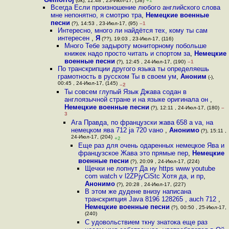
(ok), 12:48 , 23-Июл-17, (58)
+1
Всегда Если произношение любого английского слова
мне непонятно, я смотрю тра
,
Немецкие военные
песни
(?), 14:53 , 23-Июл-17, (95)
–1
Интересно, много ли найдётся тех, кому ты сам
интересен
,
Я
(??), 19:03 , 23-Июл-17, (116)
Много Тебе задыроту мониторному побольше
книжек надо просто читать и спортом за
,
Немецкие
военные песни
(?), 12:45 , 24-Июл-17, (190)
–1
По транскрипции другого языка ты определяешь
грамотность в русском Ты в своем ум
,
Аноним
(-),
00:45 , 24-Июл-17, (145)
–2
Ты совсем глупый Язык Джава содан в
англоязычной стране и на языке оригинала он
,
Немецкие военные песни
(?), 12:11 , 24-Июл-17, (180)
–
3
Ага Правда, по французски жава 658 a va, на
немецком ява 712 ja 720 vaно
,
Анонимо
(?), 15:11 ,
24-Июл-17, (204)
+2
Еще раз для очень одаренных немецкое Ява и
французское Жава это прямые пер
,
Немецкие
военные песни
(?), 20:09 , 24-Июл-17, (224)
Щечки не лопнут Да ну https www youtube
com watch v l2ZPjyCiStc Хотя да, и пр
,
Анонимо
(?), 20:28 , 24-Июл-17, (227)
В этом же дудене внизу написана
транскрипция Java 8196 128265 , auch 712
,
Немецкие военные песни
(?), 00:50 , 25-Июл-17,
(240)
С удовольствием ткну знатока еще раз