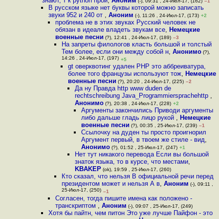
знают, т к python прои
,
Аноним
(-), 09:31 , 24-Июл-17, (162)
–1
В русском языке нет буквы которой можно записать
звуки 952 и 240 от
,
Аноним
(-), 11:26 , 24-Июл-17, (173)
+2
проблема не в этих звуках Русский человек не
обязан в идеале владеть звукам все
,
Немецкие
военные песни
(?), 12:41 , 24-Июл-17, (189)
–3
На запреты филологов класть большой и толстый
Тем более, если они между собой н
,
Анонимо
(?),
14:26 , 24-Июл-17, (197)
+5
gt оверквотинг удален PHP это аббреиватура,
более того французы используют тож
,
Немецкие
военные песни
(?), 20:20 , 24-Июл-17, (225)
–2
Да ну Правда http www duden de
rechtschreibung Java_Programmiersprachehttp
,
Анонимо
(?), 20:38 , 24-Июл-17, (228)
+2
Аргументы закончились Приводи аргументы
либо дальше гладь лицо рукой
,
Немецкие
военные песни
(?), 00:35 , 25-Июл-17, (239)
–1
Cсылочку на дуден ты просто проигнорил
Аргумент первый, в твоем же стиле - вид
,
Анонимо
(?), 01:52 , 25-Июл-17, (247)
+1
Нет тут никакого перевода Если вы большой
знаток языка, то в курсе, что местами
,
KBAKEP
(ok), 19:59 , 25-Июл-17, (260)
Кто сказал, что нельзя В официальной речи перед
президентом может и нельзя А в
,
Аноним
(-), 09:11 ,
25-Июл-17, (250)
–1
Согласен, тогда пишите имена как положено -
транскриптом
,
Аноним
(-), 09:07 , 25-Июл-17, (249)
Хотя бы пайтн, чем питон Это уже лучше Пайфон - это