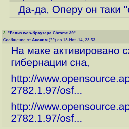
Да-да, Оперу он таки "
3
.
"Релиз web-браузера Chrome 39"
Сообщение от
Аноним
(??) on 18-Ноя-14, 23:53
На маке активировано с
гибернации сна,
http://www.opensource.a
2782.1.97/osf...
http://www.opensource.a
2782.1.97/osf...