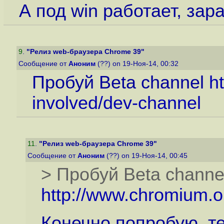
А под win работает, зара
9
.
"Релиз web-браузера Chrome 39"
Сообщение от
Аноним
(??) on 19-Ноя-14, 00:32
Пробуй Beta channel
h
involved/dev-channel
11
.
"Релиз web-браузера Chrome 39"
Сообщение от
Аноним
(??) on 19-Ноя-14, 00:45
> Пробуй Beta channe
http://www.chromium.or
Конечно попробую, те