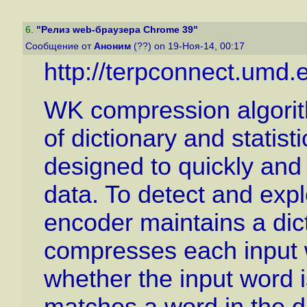
6
.
"Релиз web-браузера Chrome 39"
Сообщение от
Аноним
(??) on 19-Ноя-14, 00:17
http://terpconnect.umd.
WK compression algorit
of dictionary and statist
designed to quickly and
data. To detect and explo
encoder maintains a dic
compresses each input 
whether the input word i