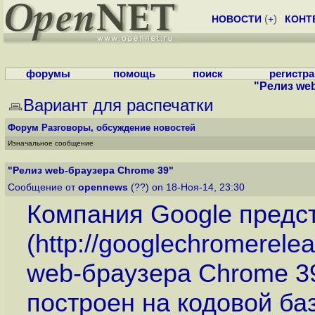
НОВОСТИ
(
+
)
КОНТ
форумы
помощь
поиск
регистр
"Релиз we
Вариант для распечатки
Форум
Разговоры, обсуждение новостей
Изначальное сообщение
"Релиз web-браузера Chrome 39"
Сообщение от
opennews
(??) on 18-Ноя-14, 23:30
Компания Google предс
(
http://googlechromerelea
web-браузера Chrome 39
построен на кодовой ба