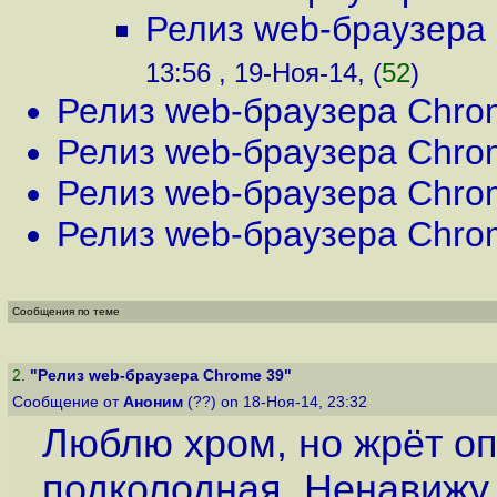
Релиз web-браузера
13:56 , 19-Ноя-14, (
52
)
Релиз web-браузера Chro
Релиз web-браузера Chro
Релиз web-браузера Chro
Релиз web-браузера Chro
Сообщения по теме
2
.
"Релиз web-браузера Chrome 39"
Сообщение от
Аноним
(??) on 18-Ноя-14, 23:32
Люблю хром, но жрёт оп
подколодная. Ненавижу 