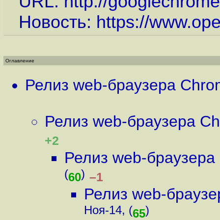
URL:
http://googlechrome
Новость:
https://www.op
Оглавление
Релиз web-браузера Chro
Релиз web-браузера Ch
+2
Релиз web-браузера
(
)
–1
60
Релиз web-браузе
Ноя-14, (
)
65