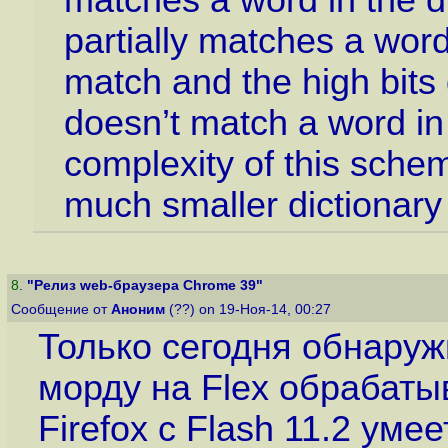
matches a word in the di
partially matches a word 
match and the high bits 
doesn’t match a word in 
complexity of this schem
much smaller dictionary 
8
.
"Релиз web-браузера Chrome 39"
Сообщение от
Аноним
(??) on 19-Ноя-14, 00:27
Только сегодня обнаруж
морду на Flex обрабаты
Firefox с Flash 11.2 умее