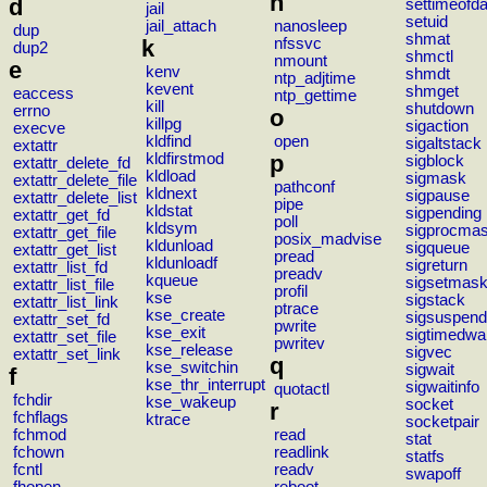
n
d
settimeofd
jail
setuid
jail_attach
nanosleep
dup
shmat
k
nfssvc
dup2
shmctl
nmount
e
kenv
shmdt
ntp_adjtime
kevent
shmget
eaccess
ntp_gettime
kill
shutdown
errno
o
killpg
sigaction
execve
kldfind
open
sigaltstack
extattr
kldfirstmod
p
sigblock
extattr_delete_fd
kldload
sigmask
extattr_delete_file
pathconf
kldnext
sigpause
extattr_delete_list
pipe
kldstat
sigpending
extattr_get_fd
poll
kldsym
sigprocma
extattr_get_file
posix_madvise
kldunload
sigqueue
extattr_get_list
pread
kldunloadf
sigreturn
extattr_list_fd
preadv
kqueue
sigsetmas
extattr_list_file
profil
kse
sigstack
extattr_list_link
ptrace
kse_create
sigsuspend
extattr_set_fd
pwrite
kse_exit
sigtimedwai
extattr_set_file
pwritev
kse_release
sigvec
extattr_set_link
q
kse_switchin
sigwait
f
kse_thr_interrupt
sigwaitinfo
quotactl
fchdir
kse_wakeup
socket
r
fchflags
ktrace
socketpair
fchmod
read
stat
fchown
readlink
statfs
fcntl
readv
swapoff
fhopen
reboot