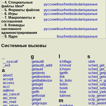
- 4. Специальные
русские
linux
freebsd
solaris
разные
файлы /dev/*
- 5. Форматы файлов
русские
linux
freebsd
solaris
разные
- 6. Игры
русские
linux
freebsd
solaris
разные
- 7. Макропакеты и
русские
linux
freebsd
solaris
разные
соглашения
- 8. Команды
системного
русские
linux
freebsd
solaris
разные
администрирования
- 9. Ядро
linux
freebsd
solaris
разные
Системные вызовы
_
g
l
s
__syscall
getaudit
lchflags
sbrk
_exit
getaudit_addr
lchmod
sched_get_
a
getauid
lchown
sched_get_
getdents
lgetfh
sched_get
abort2
getdirentries
link
sched_gets
accept
getdtablesize
lio_listio
sched_rr_ge
access
getegid
listen
sched_set
acct
geteuid
lseek
sched_sets
adjtime
getfh
lstat
sched_yiel
aio_cancel
getfsstat
lutimes
sctp_gener
aio_error
getgid
m
sctp_gene
aio_read
getgroups
sctp_peelof
aio_return
madvise