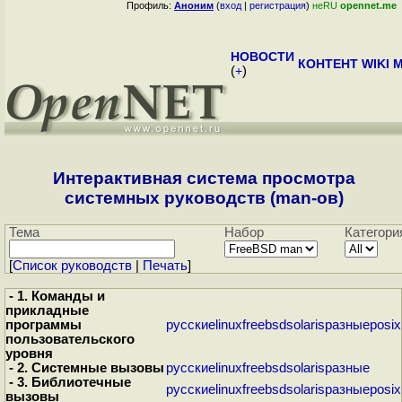
Профиль:
Аноним
(
вход
|
регистрация
)
неRU
opennet.me
НОВОСТИ
КОНТЕНТ
WIKI
M
(
+
)
Интерактивная система просмотра
системных руководств (man-ов)
Тема
Набор
Категори
[
Cписок руководств
|
Печать
]
- 1. Команды и
прикладные
программы
русские
linux
freebsd
solaris
разные
posix
пользовательского
уровня
- 2. Системные вызовы
русские
linux
freebsd
solaris
разные
- 3. Библиотечные
русские
linux
freebsd
solaris
разные
posix
вызовы