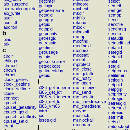
getitimer
select
aio_suspend
mincore
getlogin
semctl
aio_waitcomplete
minherit
getpeername
semget
aio_write
mkdir
getpgid
semop
audit
mkfifo
getpgrp
send
auditctl
mknod
getpid
sendfile
auditon
mlock
getppid
sendmsg
b
mlockall
getpriority
sendto
mmap
getresgid
setaudit
bind
modfind
getresuid
setaudit_ad
brk
modfnext
getrlimit
setauid
c
modnext
getrusage
setegid
modstat
chdir
getsid
seteuid
mount
chflags
getsockname
setfib
mprotect
chmod
getsockopt
setgid
mq_close
chown
gettimeofday
setgroups
mq_getattr
chroot
getuid
setitimer
mq_notify
clock_getres
i
setlogin
mq_open
clock_gettime
setpgid
i386_get_ioperm
mq_receive
clock_settime
setpgrp
i386_get_ldt
mq_send
close
setpriority
i386_set_ioperm
mq_setattr
connect
setregid
i386_set_ldt
mq_timedreceive
cpuset
setresgid
i386_vm86
mq_timedsend
cpuset_getaffinity
setresuid
intro
msync
cpuset_getid
setreuid
ioctl
munlock
cpuset_setaffinity
setrlimit
issetugid
munlockall
cpuset_setid
setsid
j
munmap
creat
setsockopt