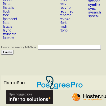
swapon
fhstat
recv
symlink
fhstatfs
recvfrom
sync
flock
recvmsg
sysarch
fork
rename
syscall
fpathconf
revoke
fstat
rfork
fstatfs
rmdir
fsync
rtprio
ftruncate
futimes
Поиск по тексту MAN-ов:
Партнёры: