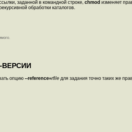
ссылки, заданной в командной строке,
chmod
изменяет прав
рекурсивной обработки каталогов.
имого.
-ВЕРСИИ
овать опцию
--reference=
rfile
для задания точно таких же прав