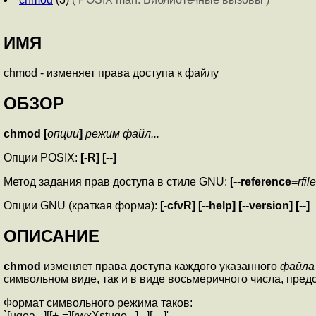
ИМЯ
chmod - изменяет права доступа к файлу
ОБЗОР
chmod [
опции
]
режим файл...
Опции POSIX:
[-R] [--]
Метод задания прав доступа в стиле GNU:
[--reference=
rfile
Опции GNU (краткая форма):
[-cfvR]
[--help] [--version] [--]
ОПИСАНИЕ
chmod
изменяет права доступа каждого указанного
файла
символьном виде, так и в виде восьмеричного числа, пре
Формат символьного режима таков:
`[ugoa...][[+-=][rwxXstugo...]...][,...]'.