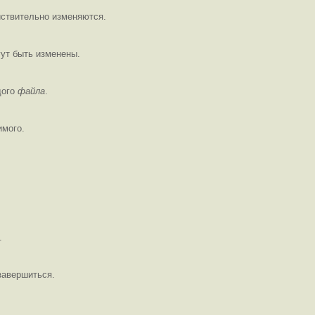
йствительно изменяются.
ут быть изменены.
дого
файла
.
имого.
.
завершиться.