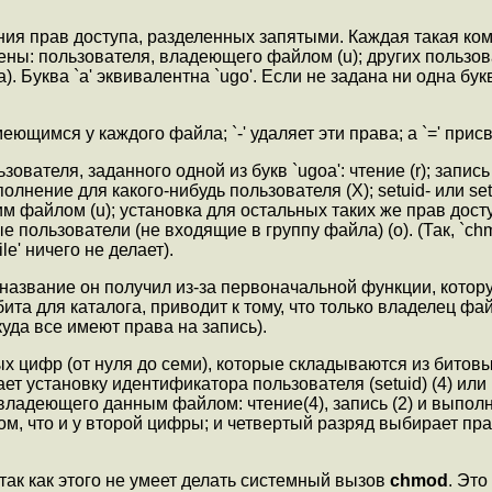
ия прав доступа, разделенных запятыми. Каждая такая кома
ены: пользователя, владеющего файлом (u); других пользова
. Буква `a' эквивалентна `ugo'. Если не задана ни одна букв
ющимся у каждого файла; `-' удаляет эти права; а `=' прис
вателя, заданного одной из букв `ugoa': чтение (r); запись 
ение для какого-нибудь пользователя (X); setuid- или setgid
м файлом (u); установка для остальных таких же прав досту
льзователи (не входящие в группу файла) (o). (Так, `chmod g
le' ничего не делает).
ое название он получил из-за первоначальной функции, кот
ита для каталога, приводит к тому, что только владелец фай
куда все имеют права на запись).
х цифр (от нуля до семи), которые складываются из битов
тановку идентификатора пользователя (setuid) (4) или иден
ладеющего данным файлом: чтение(4), запись (2) и выполн
ом, что и у второй цифры; и четвертый разряд выбирает пр
так как этого не умеет делать системный вызов
chmod
. Это