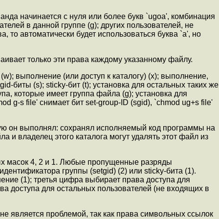
нда начинается с нуля или более букв `ugoa', комбинация
телей в данной группе (g); других пользователей, не
а, то автоматически будет использоваться буква `a', но
ваивает только эти права каждому указанному файлу.
(w); выполнение (или доступ к каталогу) (x); выполнение,
-биты (s); sticky-бит (t); установка для остальных таких же
па, которые имеет группа файла (g); установка для
-s file' снимает бит set-group-ID (sgid), `chmod ug+s file'
орую он выполнял: сохранял исполняемый код программы на
ла и владелец этого каталога могут удалять этот файл из
ых масок 4, 2 и 1. Любые пропущенные разряды
тификатора группы (setgid) (2) или sticky-бита (1).
ение (1); третья цифра выбирает права доступа для
ава доступа для остальных пользователей (не входящих в
 не является проблемой, так как права символьных ссылок