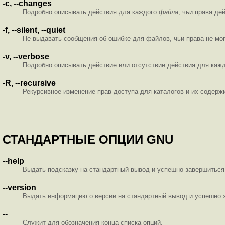
-c, --changes
Подробно описывать действия для каждого
файла
, чьи права де
-f, --silent, --quiet
Не выдавать сообщения об ошибке для файлов, чьи права не мог
-v, --verbose
Подробно описывать действие или отсутствие действия для каж
-R, --recursive
Рекурсивное изменение прав доступа для каталогов и их содерж
СТАНДАРТНЫЕ ОПЦИИ GNU
--help
Выдать подсказку на стандартный вывод и успешно завершиться
--version
Выдать информацию о версии на стандартный вывод и успешно 
--
Служит для обозначения конца списка опций.