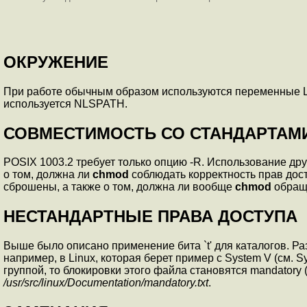
ОКРУЖЕНИЕ
При работе обычным образом используются переменные 
используется NLSPATH.
СОВМЕСТИМОСТЬ СО СТАНДАРТАМ
POSIX 1003.2 требует только опцию -R. Использование дру
о том, должна ли
chmod
соблюдать корректность прав дост
сброшены, а также о том, должна ли вообще
chmod
обраща
НЕСТАНДАРТНЫЕ ПРАВА ДОСТУПА
Выше было описано применение бита `t' для каталогов. 
например, в Linux, которая берет пример с System V (см. Sy
группой, то блокировки этого файла становятся mandatory
/usr/src/linux/Documentation/mandatory.txt
.