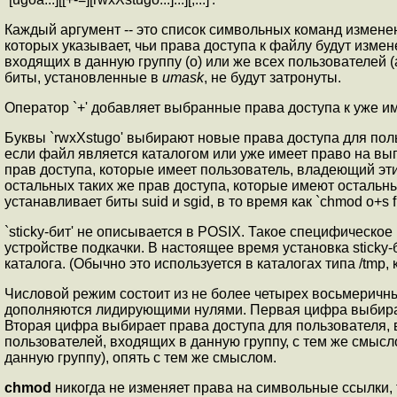
Каждый аргумент -- это список символьных команд изменен
которых указывает, чьи права доступа к файлу будут измен
входящих в данную группу (o) или же всех пользователей (a)
биты, установленные в
umask
, не будут затронуты.
Оператор `+' добавляет выбранные права доступа к уже име
Буквы `rwxXstugo' выбирают новые права доступа для пользо
если файл является каталогом или уже имеет право на выполн
прав доступа, которые имеет пользователь, владеющий эти
остальных таких же прав доступа, которые имеют остальные по
устанавливает биты suid и sgid, в то время как `chmod o+s fi
`sticky-бит' не описывается в POSIX. Такое специфическ
устройстве подкачки. В настоящее время установка sticky-б
каталога. (Обычно это используется в каталогах типа /tmp, 
Числовой режим состоит из не более четырех восьмеричны
дополняются лидирующими нулями. Первая цифра выбирает ус
Вторая цифра выбирает права доступа для пользователя, в
пользователей, входящих в данную группу, с тем же смысл
данную группу), опять с тем же смыслом.
chmod
никогда не изменяет права на символьные ссылки, 