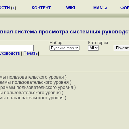
ОСТИ
(
+
)
КОНТЕНТ
WIKI
MAN'ы
ФО
вная система просмотра системных руководст
Набор
Категория
уководств
|
Печать
]
мы пользовательского уровня )
аммы пользовательского уровня )
граммы пользовательского уровня )
ы пользовательского уровня )
ы пользовательского уровня )