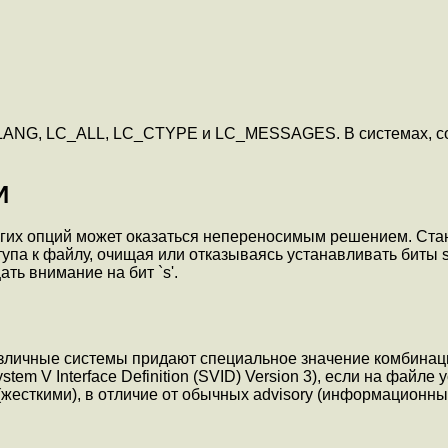
LANG, LC_ALL, LC_CTYPE и LC_MESSAGES. В системах, со
И
гих опций может оказаться непереносимым решением. Станда
упа к файлу, очищая или отказываясь устанавливать биты s
ть внимание на бит `s'.
Различные системы придают специальное значение комбинац
stem V Interface Definition (SVID) Version 3), если на файл
 (жесткими), в отличие от обычных advisory (информационн