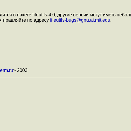
одится в пакете fileutils-4.0; другие версии могут иметь н
отправляйте по адресу
fileutils-bugs@gnu.ai.mit.edu
.
erm.ru
> 2003