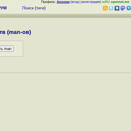
Профиль:
Аноним
(
вход
|
регистрация
)
неRU
opennet.me
РУМ
Поиск
(
теги
)
в (man-ов)