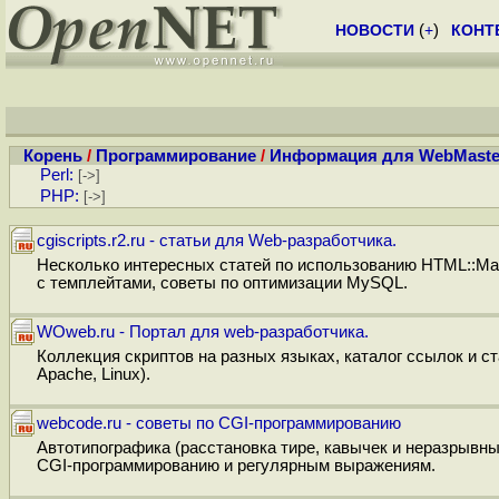
НОВОСТИ
(
+
)
КОНТ
Корень
/
Программирование
/
Информация для WebMaster
Perl:
[->]
PHP:
[->]
cgiscripts.r2.ru - статьи для Web-разработчика.
Несколько интересных статей по использованию HTML::Ma
с темплейтами, советы по оптимизации MySQL.
WOweb.ru - Портал для web-разработчика.
Коллекция скриптов на разных языках, каталог ссылок и ст
Apache, Linux).
webcode.ru - советы по CGI-программированию
Автотипографика (расстановка тире, кавычек и неразрывны
CGI-программированию и регулярным выражениям.