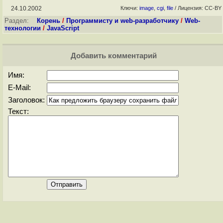
24.10.2002
Ключи:
image
,
cgi
,
file
/ Лицензия: CC-BY
Раздел:
Корень
/
Программисту и web-разработчику
/
Web-
технологии
/
JavaScript
Добавить комментарий
Имя:
E-Mail:
Заголовок:
Текст: