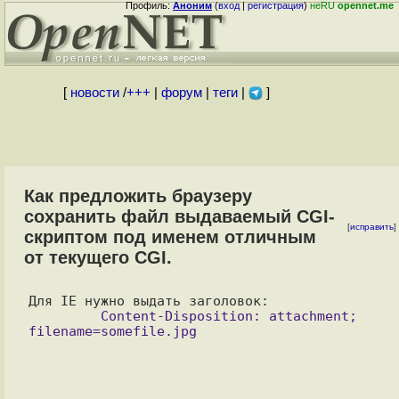
Профиль:
Аноним
(
вход
|
регистрация
)
неRU
opennet.me
[
новости
/
+++
|
форум
|
теги
|
]
Как предложить браузеру
сохранить файл выдаваемый CGI-
[
исправить
]
скриптом под именем отличным
от текущего CGI.
         Content-Disposition: attachment; 