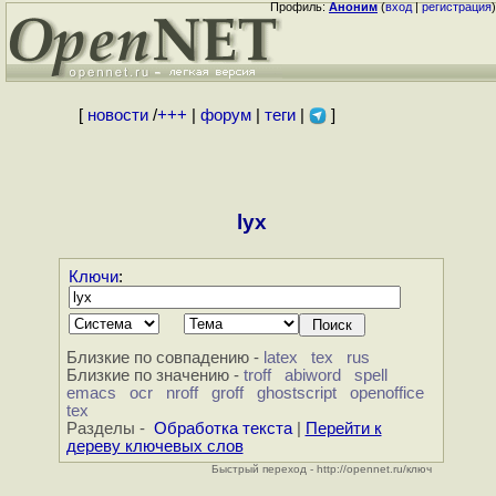
Профиль:
Аноним
(
вход
|
регистрация
)
[
новости
/
+++
|
форум
|
теги
|
]
lyx
Ключи
:
Близкие по совпадению -
latex
tex
rus
Близкие по значению -
troff
abiword
spell
emacs
ocr
nroff
groff
ghostscript
openoffice
tex
Разделы -
Обработка текста
|
Перейти к
дереву ключевых слов
Быстрый переход - http://opennet.ru/ключ