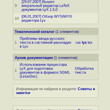
[29.07.2007] Вышел
9
визуальный редактор LaTeX
документов LyX 1.5.0
[06.01.2007] Обзор WYSIWYG
10
редактора Lyx
Тематический каталог
(1 элементов)
Проблемы ввода русского
1
текста в системной раскладке
rus
lyx
tex
в Lyx
Архив документации
(1 элементов)
Использование процессора
LyX для подготовки
Обработка
1
документов в формате SGML
текста
(LinuxDoc)
Информация не найдена в разделе:
Советы и
заметки