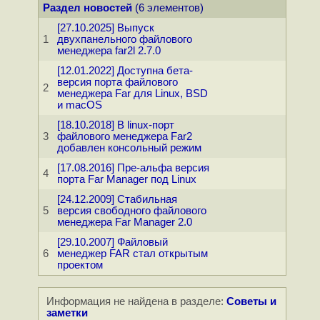
Раздел новостей
(6 элементов)
[27.10.2025] Выпуск
1
двухпанельного файлового
менеджера far2l 2.7.0
[12.01.2022] Доступна бета-
версия порта файлового
2
менеджера Far для Linux, BSD
и macOS
[18.10.2018] В linux-порт
3
файлового менеджера Far2
добавлен консольный режим
[17.08.2016] Пре-альфа версия
4
порта Far Manager под Linux
[24.12.2009] Стабильная
5
версия свободного файлового
менеджера Far Manager 2.0
[29.10.2007] Файловый
6
менеджер FAR стал открытым
проектом
Информация не найдена в разделе:
Советы и
заметки