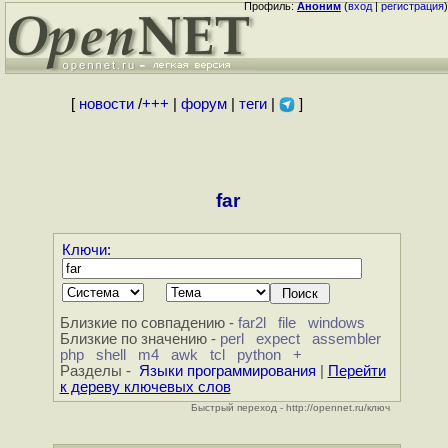
Профиль:
Аноним
(
вход
|
регистрация
)
[
новости
/
+++
|
форум
|
теги
|
]
far
Ключи
:
Близкие по совпадению -
far2l
file
windows
Близкие по значению -
perl
expect
assembler
php
shell
m4
awk
tcl
python
+
Разделы -
Языки программирования
|
Перейти
к дереву ключевых слов
Быстрый переход - http://opennet.ru/ключ