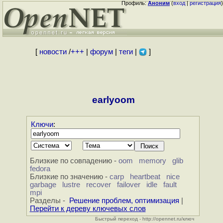
Профиль:
Аноним
(
вход
|
регистрация
)
[
новости
/
+++
|
форум
|
теги
|
]
earlyoom
Ключи
:
Близкие по совпадению -
oom
memory
glib
fedora
Близкие по значению -
carp
heartbeat
nice
garbage
lustre
recover
failover
idle
fault
mpi
Разделы -
Решение проблем, оптимизация
|
Перейти к дереву ключевых слов
Быстрый переход - http://opennet.ru/ключ