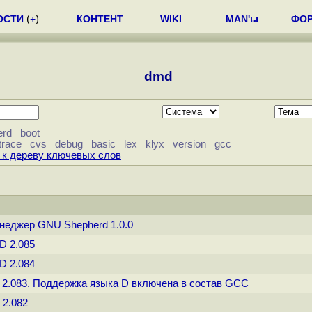
ОСТИ
(
+
)
КОНТЕНТ
WIKI
MAN'ы
ФО
dmd
erd
boot
trace
cvs
debug
basic
lex
klyx
version
gcc
 к дереву ключевых слов
енеджер GNU Shepherd 1.0.0
D 2.085
D 2.084
D 2.083. Поддержка языка D включена в состав GCC
 2.082