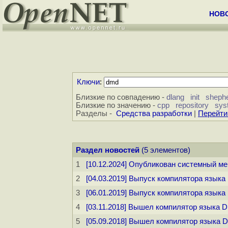
НОВ
Ключи
:
Близкие по совпадению -
dlang
init
sheph
Близкие по значению -
cpp
repository
sys
Разделы -
Средства разработки
|
Перейти
Раздел новостей
(5 элементов)
1
[10.12.2024] Опубликован системный м
2
[04.03.2019] Выпуск компилятора языка 
3
[06.01.2019] Выпуск компилятора языка 
4
[03.11.2018] Вышел компилятор языка 
5
[05.09.2018] Вышел компилятор языка D