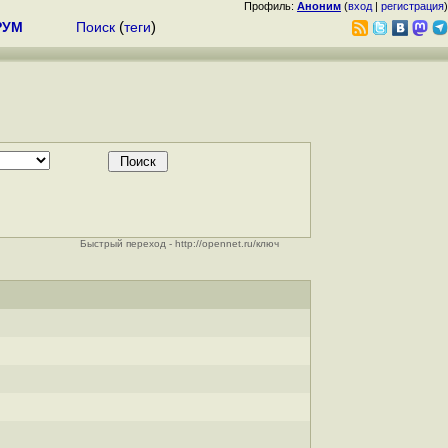
Профиль:
Аноним
(
вход
|
регистрация
)
РУМ
Поиск
(
теги
)
Быстрый переход - http://opennet.ru/ключ