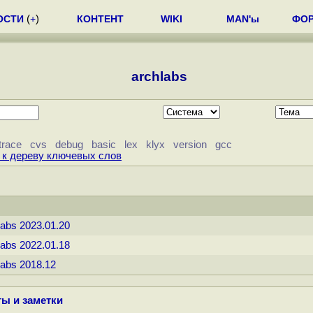
ОСТИ
(
+
)
КОНТЕНТ
WIKI
MAN'ы
ФО
archlabs
trace
cvs
debug
basic
lex
klyx
version
gcc
 к дереву ключевых слов
abs 2023.01.20
abs 2022.01.18
abs 2018.12
ы и заметки