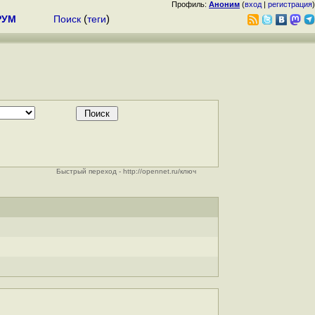
Профиль:
Аноним
(
вход
|
регистрация
)
РУМ
Поиск
(
теги
)
Быстрый переход - http://opennet.ru/ключ