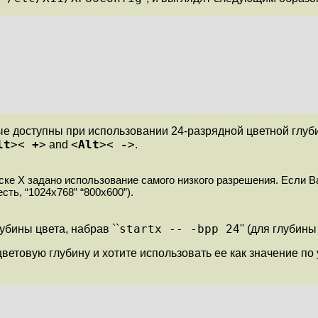
доступны при использовании 24-разрядной цветной глубины
lt
><
+
>
<
Alt
><
-
>
and
.
ске X задано использование самого низкого разрешения. Если В
есть, “1024x768” “800x600”).
startx -- -bpp 24
бины цвета, набрав ``
'' (для глубин
етовую глубину и хотите использовать ее как значение п