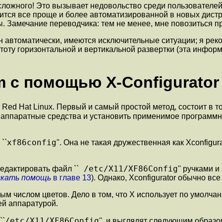
 сложного! Это вызывает недовольство среди пользователей,
овится все проще и более автоматизированной в новых дистр
ы. Замечание переводчика: тем не менее, мне повозиться п
 автоматически, имеются исключительные ситуации; я рек
стоту горизонтальной и вертикальной развертки (эта инфор
 с помощью X-Configurator
ed Hat Linux. Первый и самый простой метод, состоит в то
ши аппаратные средства и установить применимое программ
xf86config
``
''. Она не такая дружественная как Xconfigu
/etc/X11/XF86Config
едактировать файл ``
'' ручками 
скать помощь
в главе 13
). Однако, Xconfigurator обычно вс
числом цветов. Дело в том, что X использует по умолчанию
й аппаратурой.
/etc/X11/XF86Config
``
'', и выглядят следующим образо