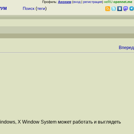
Профиль:
Аноним
(
вход
|
регистрация
)
неRU
opennet.me
РУМ
Поиск
(
теги
)
Вперед
 Windows, X Window System может работать и выглядеть