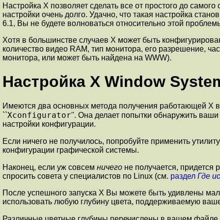
Настройка X позволяет сделать все от простого до самого
настройки очень долго. Удачно, что такая настройка стан
6.1, Вы не будете волноваться относительно этой проблем
Хотя в большинстве случаев X может быть конфигурирован
количество видео RAM, тип монитора, его разрешение, ча
монитора, или может быть найдена на WWW).
Настройка X Window System
Имеются два основных метода получения работающей X в R
Xconfigurator
``
''. Она делает попытки обнаружить ва
настройки конфигурации.
Если ничего не получилось, попробуйте применить утилиту 
конфигурации графической системы.
Наконец, если уж совсем
ничего
не получается, придется р
спросить совета у специалистов по Linux (см.
раздел
Где и
После успешного запуска X Вы можете быть удивлены малым 
использовать любую глубину цвета, поддерживаемую ваше
Различные цветные глубины перечислены в вашем файле 