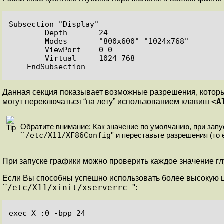
Subsection "Display"

        Depth       24

        Modes       "800x600" "1024x768"

        ViewPort    0 0

        Virtual     1024 768

Данная секция показывает возможные разрешения, которые 
<
A
могут переключаться “на лету” использованием клавиш
Обратите внимание: Как значение по умолчанию, при запу
/etc/X11/XF86Config
``
'' и переставьте разрешения (то 
При запуске графики можно проверить каждое значение глу
Если Вы способны успешно использовать более высокую цв
/etc/X11/xinit/xserverrc
``
'':