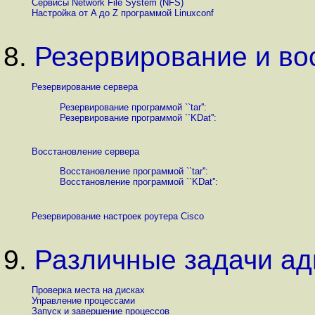
Сервисы Network File System (NFS)
Настройка от A до Z программой Linuxconf
8.
Резервирование и во
Резервирование сервера
Резервирование программой ``tar'':
Резервирование программой ``KDat'':
Восстановление сервера
Восстановление программой ``tar'':
Восстановление программой ``KDat'':
Резервирование настроек роутера Cisco
9.
Различные задачи а
Проверка места на дисках
Управление процессами
Запуск и завершение процессов