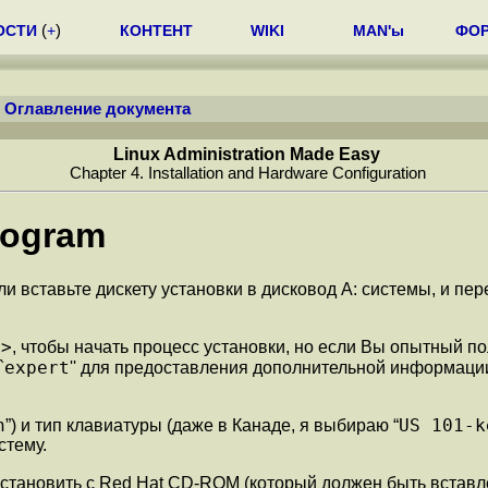
ОСТИ
(
+
)
КОНТЕНТ
WIKI
MAN'ы
ФО
/
Оглавление документа
Linux Administration Made Easy
Chapter 4. Installation and Hardware Configuration
Program
ли вставьте дискету установки в дисковод A: системы, и пе
r>
, чтобы начать процесс установки, но если Вы опытный по
expert
`
'' для предоставления дополнительной информации
h
US 101-k
”) и тип клавиатуры (даже в Канаде, я выбираю “
стему.
 установить с Red Hat CD-ROM (который должен быть встав