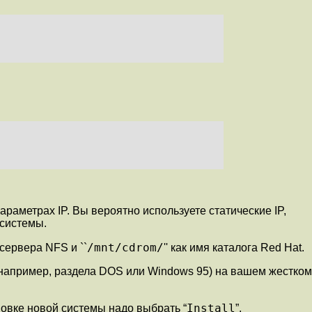
параметрах IP. Вы вероятно используете статические IP,
 системы.
/mnt/cdrom/
я сервера NFS и ``
'' как имя каталога Red Hat.
(например, раздела DOS или Windows 95) на вашем жестком
Install
новке новой системы надо выбрать “
”.