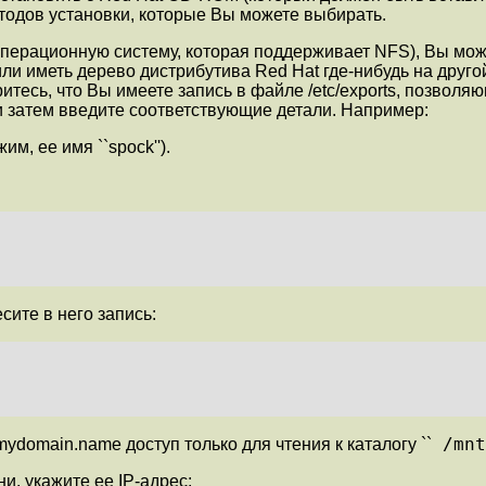
тодов установки, которые Вы можете выбирать.
операционную систему, которая поддерживает NFS), Вы може
ли иметь дерево дистрибутива Red Hat где-нибудь на другой
ритесь, что Вы имеете запись в файле /etc/exports, позвол
 и затем введите соответствующие детали. Например:
м, ее имя ``spock'').
несите в него запись:
/mnt
domain.name доступ только для чтения к каталогу ``
и, укажите ее IP-адрес: