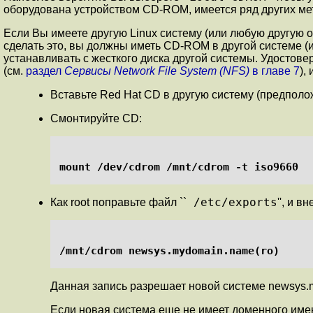
оборудована устройством CD-ROM, имеется ряд других ме
Если Вы имеете другую Linux систему (или любую другую 
сделать это, вы должны иметь CD-ROM в другой системе (и
устанавливать с жесткого диска другой системы. Удостове
(см.
раздел
Сервисы Network File System (NFS)
в главе 7
),
Вставьте Red Hat CD в другую систему (предположи
Смонтируйте CD:
mount /dev/cdrom /mnt/cdrom -t iso9660
/etc/exports
Как root поправьте файл ``
'', и в
Данная запись разрешает новой системе newsys.my
Если новая система еще не имеет доменного имен