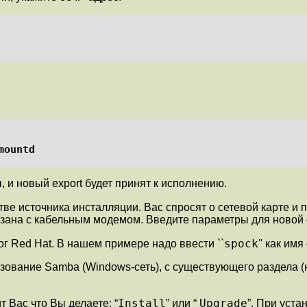
mountd
и новый export будет принят к исполнению.
естве источника инсталляции. Вас спросят о сетевой карте и 
зана с кабельным модемом. Введите параметры для новой
spock
г Red Hat. В нашем примере надо ввести ``
'' как им
ьзование Samba (Windows-сеть), с существующего раздела 
Install
Upgrade
т Вас что Вы делаете: “
” или “
”. При уста