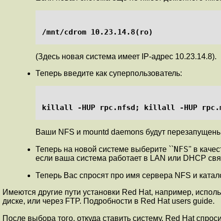
/mnt/cdrom 10.23.14.8(ro)
(Здесь новая система имеет IP-адрес 10.23.14.8).
Теперь введите как суперпользователь:
killall -HUP rpc.nfsd; killall -HUP rpc.
Ваши NFS и mountd daemons будут перезапущены, 
NFS
Теперь на новой системе выберите ``
'' в кач
если ваша система работает в LAN или DHCP свя
Теперь Вас спросят про имя сервера NFS и катало
Имеются другие пути установки Red Hat, например, испол
диске, или через FTP. Подробности в Red Hat users guide.
После выбора того, откуда ставить систему, Red Hat спроси