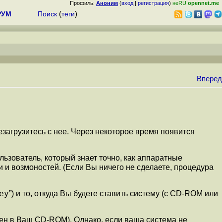
Профиль:
Аноним
(
вход
|
регистрация
)
неRU
opennet.me
РУМ
Поиск
(
теги
)
Вперед
резагрузитесь с нее. Через некоторое время появится
льзователь, который знает точно, как аппаратные
 и возмоностей. (Если Вы ничего не сделаете, процедура
ey
”) и то, откуда Вы будете ставить систему (с CD-ROM или
лен в Ваш CD-ROM). Однако, если ваша система не