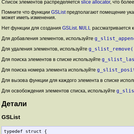
Список элементов распределяется
slice allocator
, что бол
Помните что функции
GSList
предполагают помещение указ
может иметь изменения.
NULL
Нет функции для создания
GSList
.
рассматривается к
g_slist_appen
Для добавления элементов, используйте
g_slist_remove(
Для удаления элементов, используйте
g_slist_la
Для поиска элементов в списке используйте
g_slist_posi
Для поиска номера элемента используйте
Для вызова функции для каждого элемента в списке испо
g_sli
Для освобождения элементов списка, используйте
Детали
GSList
typedef struct {
