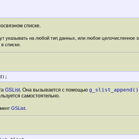
носвязном списке.
ут указывать на любой тип данных, или любое целочисленное 
в списке.
d);
g_slist_append()
та
GSList
. Она вызывается с помощью
льзуется самостоятельно.
емент
GSList
.