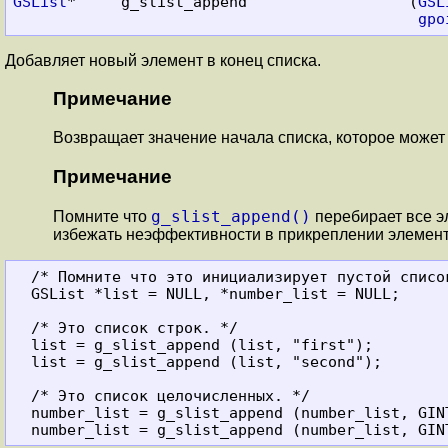
GSList
*     g_slist_append                  (
GSL
gpo
Добавляет новый элемент в конец списка.
Примечание
Возвращает значение начала списка, которое может 
Примечание
g_slist_append()
Помните что
перебирает все э
избежать неэффективности в прикреплении элемент
  /* Помните что это инициализирует пустой список. */

  GSList *list = NULL, *number_list = NULL;

  /* Это список строк. */

  list = g_slist_append (list, "first");

  list = g_slist_append (list, "second");

  /* Это список целочисленных. */

  number_list = g_slist_append (number_list, GINT_TO_POINTER (27));
