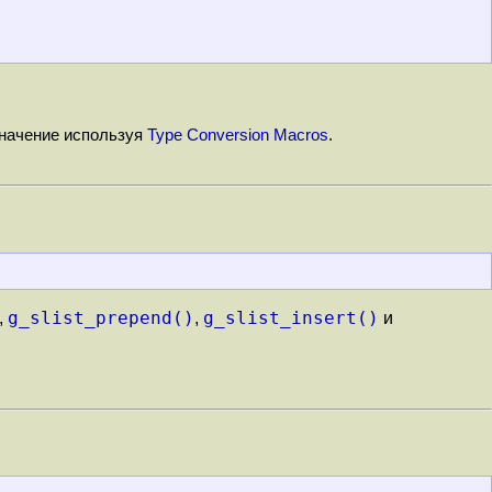
значение используя
Type Conversion Macros
.
g_slist_prepend()
g_slist_insert()
,
,
и