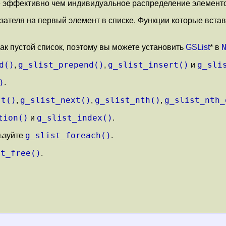
ее эффективно чем индивидуальное распределение элемент
ателя на первый элемент в списке. Функции которые встав
ак пустой список, поэтому вы можете установить
GSList
* в
d()
g_slist_prepend()
g_slist_insert()
g_sli
,
,
и
)
.
st()
g_slist_next()
g_slist_nth()
g_slist_nth_
,
,
,
tion()
g_slist_index()
и
.
g_slist_foreach()
льзуйте
.
st_free()
.