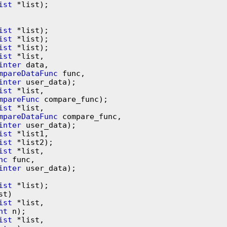
ist
 *list);

ist
ist
ist
ist
 *list,

inter
 data,

mpareDataFunc
 func,

inter
ist
 *list,

mpareFunc
ist
 *list,

mpareDataFunc
 compare_func,

inter
ist
 *list1,

ist
 *list2);

ist
 *list,

nc
 func,

inter
 user_data);

ist
 *list);

ist
 *list,

nt
ist
 *list,
