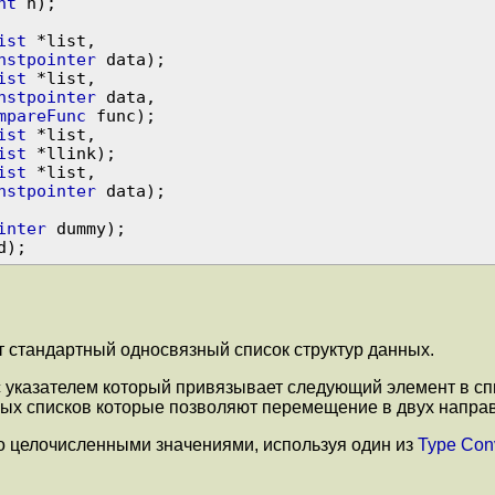
nt
 n);

ist
 *list,

nstpointer
ist
 *list,

nstpointer
 data,

mpareFunc
ist
 *list,

ist
ist
 *list,

nstpointer
 data);

inter
 dummy);

 стандартный односвязный список структур данных.
с указателем который привязывает следующий элемент в сп
зных списков которые позволяют перемещение в двух напра
о целочисленными значениями, используя один из
Type Con