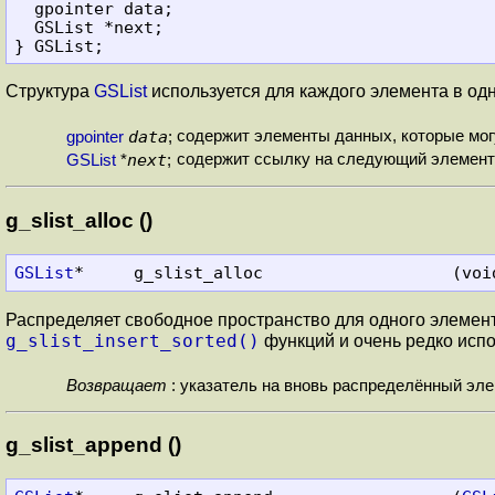
  gpointer data;

  GSList *next;

Структура
GSList
используется для каждого элемента в од
data
содержит элементы данных, которые мог
gpointer
;
next
содержит ссылку на следующий элемент 
GSList
*
;
g_slist_alloc ()
GSList
*     g_slist_alloc                   (voi
Распределяет свободное пространство для одного элемен
g_slist_insert_sorted()
функций и очень редко испо
Возвращает
:
указатель на вновь распределённый эл
g_slist_append ()