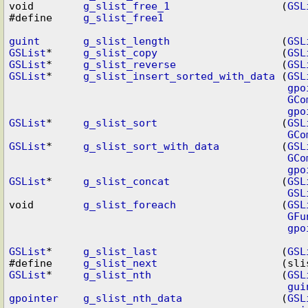
void        
g_slist_free_1
                  (
GSL
#define     
g_slist_free1
guint
g_slist_length
                  (
GSL
GSList
*     
g_slist_copy
                    (
GSL
GSList
*     
g_slist_reverse
                 (
GSL
GSList
*     
g_slist_insert_sorted_with_data
 (
GSL
gpo
GCo
gpo
GSList
*     
g_slist_sort
                    (
GSL
GCo
GSList
*     
g_slist_sort_with_data
          (
GSL
GCo
gpo
GSList
*     
g_slist_concat
                  (
GSL
GSL
void        
g_slist_foreach
                 (
GSL
GFu
gpo
GSList
*     
g_slist_last
                    (
GSL
#define     
g_slist_next
GSList
*     
g_slist_nth
                     (
GSL
gui
gpointer
g_slist_nth_data
                (
GSL