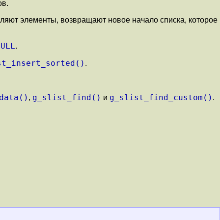
ов.
ляют элементы, возвращают новое начало списка, которое
NULL
.
st_insert_sorted()
.
data()
g_slist_find()
g_slist_find_custom()
,
и
.