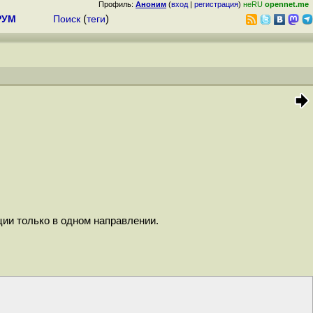
Профиль:
Аноним
(
вход
|
регистрация
)
неRU
opennet.me
РУМ
Поиск
(
теги
)
ции только в одном направлении.