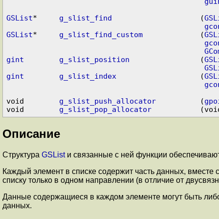
gui
GSList
*     
g_slist_find
                    (
GSL
gco
GSList
*     
g_slist_find_custom
             (
GSL
gco
GCo
gint
g_slist_position
                (
GSL
GSL
gint
g_slist_index
                   (
GSL
gco
void        
g_slist_push_allocator
          (
gpo
void        
g_slist_pop_allocator
Описание
Структура
GSList
и связанные с ней функции обеспечивают
Каждый элемент в списке содержит часть данных, вместе 
списку только в одном направлении (в отличие от двусвя
Данные содержащиеся в каждом элементе могут быть либ
данных.