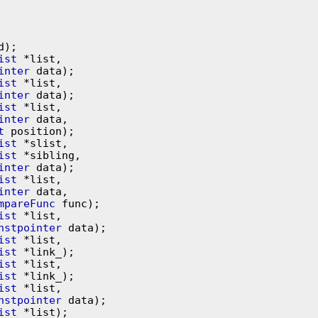
ist
 *list,

inter
ist
 *list,

inter
ist
 *list,

inter
 data,

t
ist
 *slist,

ist
 *sibling,

inter
ist
 *list,

inter
 data,

mpareFunc
ist
 *list,

nstpointer
ist
 *list,

ist
ist
 *list,

ist
ist
 *list,

nstpointer
 data);

ist
 *list);
