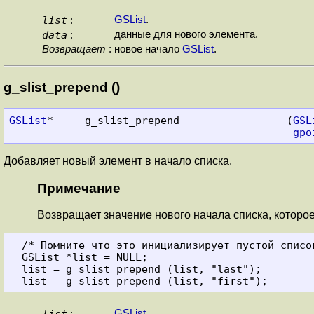
list
GSList
.
:
data
данные для нового элемента.
:
Возвращает
:
новое начало
GSList
.
g_slist_prepend ()
GSList
*     g_slist_prepend                 (
GSL
gpo
Добавляет новый элемент в начало списка.
Примечание
Возвращает значение нового начала списка, которое
  /* Помните что это инициализирует пустой список. */

  GSList *list = NULL;

  list = g_slist_prepend (list, "last");

list
GSList
.
: