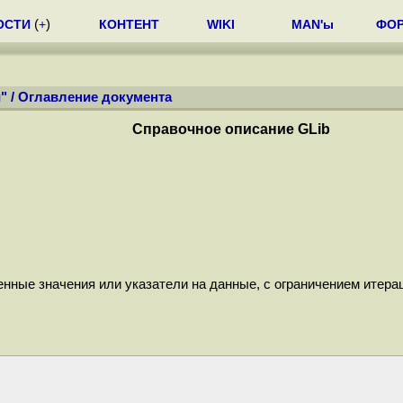
ОСТИ
(
+
)
КОНТЕНТ
WIKI
MAN'ы
ФО
"
/
Оглавление документа
Справочное описание GLib
енные значения или указатели на данные, с ограничением итера