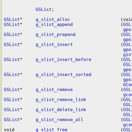
GSList
;

GSList
*     
g_slist_alloc
GSList
*     
g_slist_append
                  (
GSL
gpo
GSList
*     
g_slist_prepend
                 (
GSL
gpo
GSList
*     
g_slist_insert
                  (
GSL
gpo
gin
GSList
*     
g_slist_insert_before
           (
GSL
GSL
gpo
GSList
*     
g_slist_insert_sorted
           (
GSL
gpo
GCo
GSList
*     
g_slist_remove
                  (
GSL
gco
GSList
*     
g_slist_remove_link
             (
GSL
GSL
GSList
*     
g_slist_delete_link
             (
GSL
GSL
GSList
*     
g_slist_remove_all
              (
GSL
gco
void        
g_slist_free
                    (
GSL