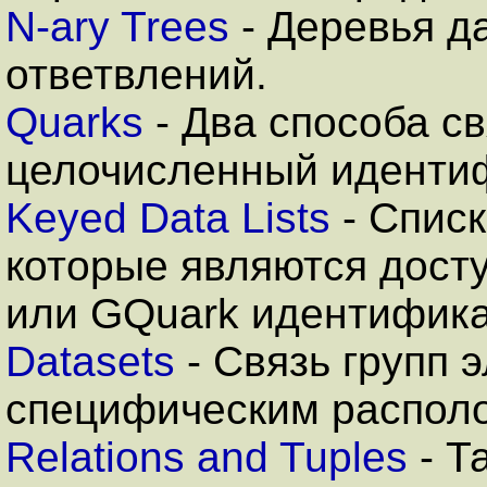
N-ary Trees
- Деревья д
ответвлений.
Quarks
- Два способа св
целочисленный иденти
Keyed Data Lists
- Спис
которые являются дост
или GQuark идентифика
Datasets
- Связь групп 
специфическим распол
Relations and Tuples
- Т