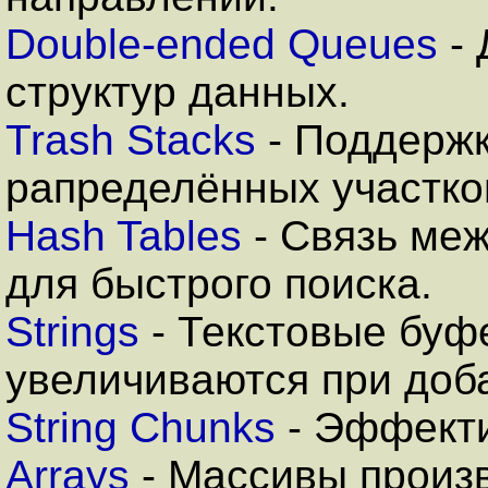
Double-ended Queues
- 
структур данных.
Trash Stacks
- Поддержк
рапределённых участко
Hash Tables
- Связь ме
для быстрого поиска.
Strings
- Текстовые буф
увеличиваются при доба
String Chunks
- Эффекти
Arrays
- Массивы произ