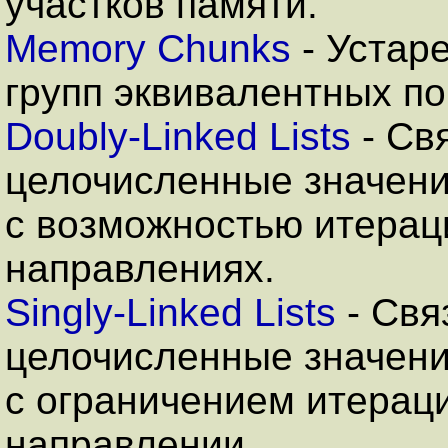
участков памяти.
Memory Chunks
- Устар
групп эквивалентных по
Doubly-Linked Lists
- Св
целочисленные значени
с возможностью итераци
направлениях.
Singly-Linked Lists
- Свя
целочисленные значени
с ограничением итераци
направлении.