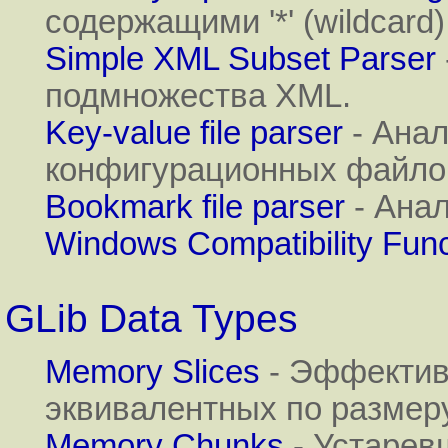
содержащими '*' (wildcard) и
Simple XML Subset Parser
подмножества XML.
Key-value file parser
- Анал
конфигурационных файло
Bookmark file parser
- Ана
Windows Compatibility Func
GLib Data Types
Memory Slices
- Эффектив
эквивалентных по размеру
Memory Chunks
- Устарев