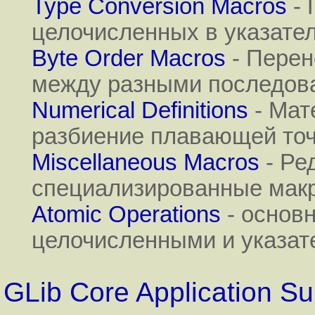
Type Conversion Macros
- 
целочисленных в указате
Byte Order Macros
- Перен
между разными последова
Numerical Definitions
- Мат
разбиение плавающей точ
Miscellaneous Macros
- Ре
специализированные мак
Atomic Operations
- основ
целочисленными и указат
GLib Core Application Su