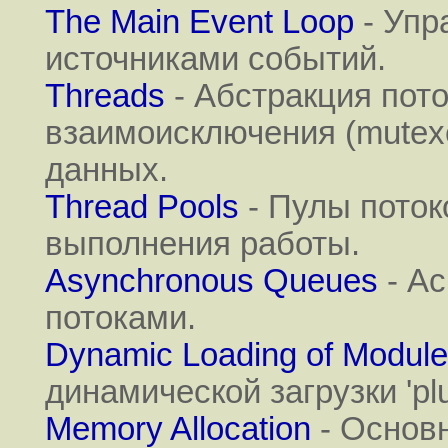
The Main Event Loop
- Упр
источниками событий.
Threads
- Абстракция пото
взаимоисключения (mutexe
данных.
Thread Pools
- Пулы поток
выполнения работы.
Asynchronous Queues
- А
потоками.
Dynamic Loading of Modul
динамической загрузки 'plu
Memory Allocation
- Основн