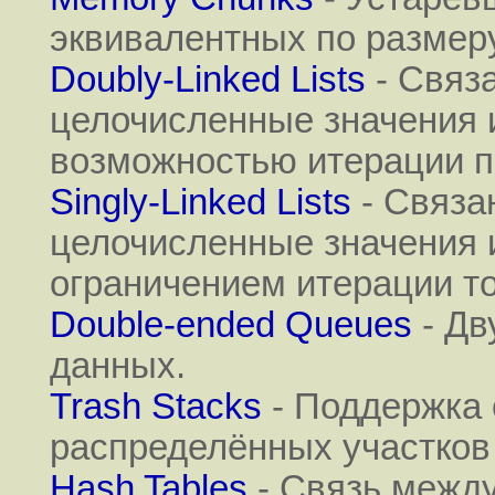
эквивалентных по размеру
Doubly-Linked Lists
- Связ
целочисленные значения и
возможностью итерации по
Singly-Linked Lists
- Связа
целочисленные значения и
ограничением итерации то
Double-ended Queues
- Дв
данных.
Trash Stacks
- Поддержка 
распределённых участков
Hash Tables
- Связь между