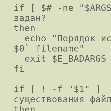
if [ $# -ne "$ARGS
задан?

then

  echo "Порядок использования: `basename 
$0` filename"

  exit $E_BADARGS

fi

if [ ! -f "$1" ]  
существования файл
then
