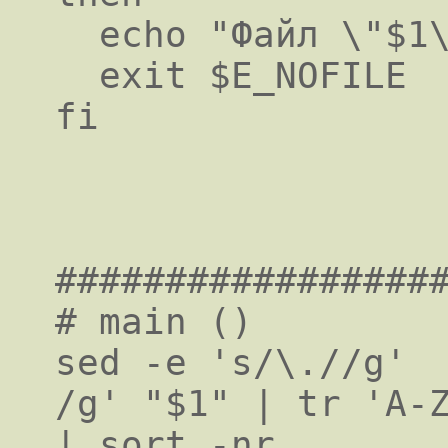
  echo "Файл \"$1\" не найден."

  exit $E_NOFILE

fi

##################
# main ()

sed -e 's/\.//g'  
/g' "$1" | tr 'A-Z
| sort -nr
