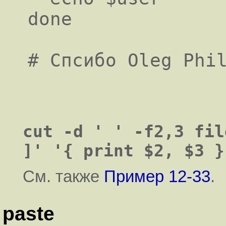
done

cut -d ' ' -f2,3 fil
]' '{ print $2, $3 }
См. также
Пример 12-33
.
paste