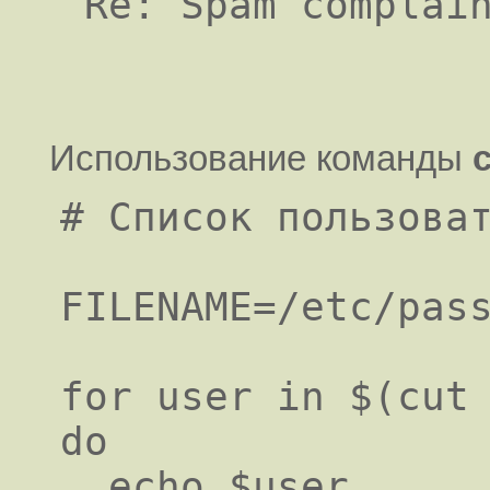
 Re: Spam complai
Использование команды
# Список пользоват
FILENAME=/etc/pass
for user in $(cut 
do

  echo $user
