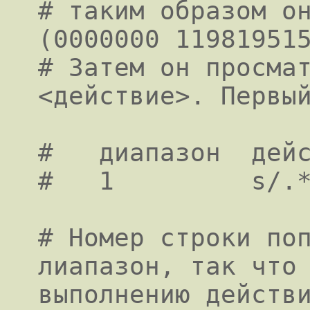
# таким образом он
(0000000 119819515
# Затем он просма
<действие>. Первый
#   диапазон  дейс
#   1         s/.*
# Номер строки поп
лиапазон, так что 
выполнению действи