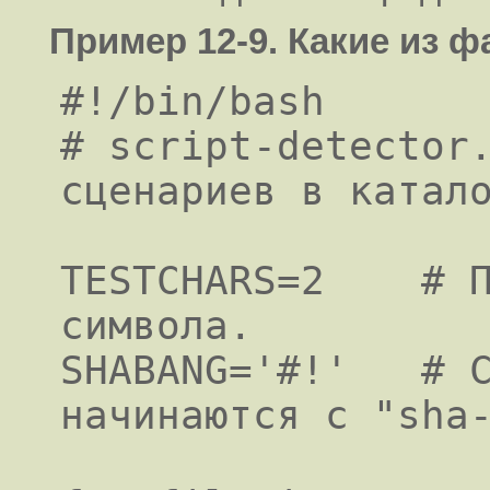
Пример 12-9. Какие из 
#!/bin/bash

# script-detector.
сценариев в катало
TESTCHARS=2    # П
символа.

SHABANG='#!'   # С
начинаются с "sha-