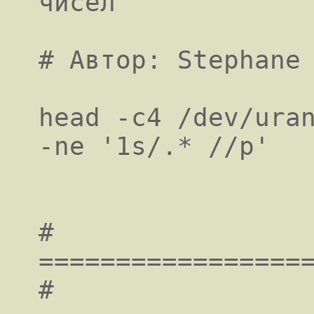
чисел

# Автор: Stephane 
head -c4 /dev/uran
-ne '1s/.* //p'

# 
==================
#
