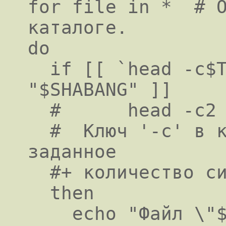
for file in *  # О
каталоге.

do

  if [[ `head -c$TESTCHARS "$file"` = 
"$SHABANG" ]]

  #      head -c2                      #!

  #  Ключ '-c' в команде "head" выводит 
заданное

  #+ количество символов, а не строк.

  then

    echo "Файл \"$file\" -- сценарий."
