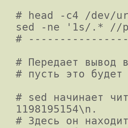
# head -c4 /dev/ur
sed -ne '1s/.* //p
# ----------------
# Передает вывод в
# пусть это будет 
# sed начинает чит
1198195154\n.

# Здесь он находит