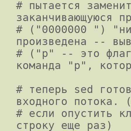
# пытается заменит
заканчивающуюся пр
# ("0000000 ") "ни
произведена -- выв
# ("p" -- это флаг
команда "p", котор
# теперь sed готов
входного потока. (
# если опустить кл
строку еще раз)
