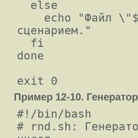
  else

    echo "Файл \"$file\" не является 
сценарием."

  fi

done

Пример 12-10. Генерато
#!/bin/bash

# rnd.sh: Генерато