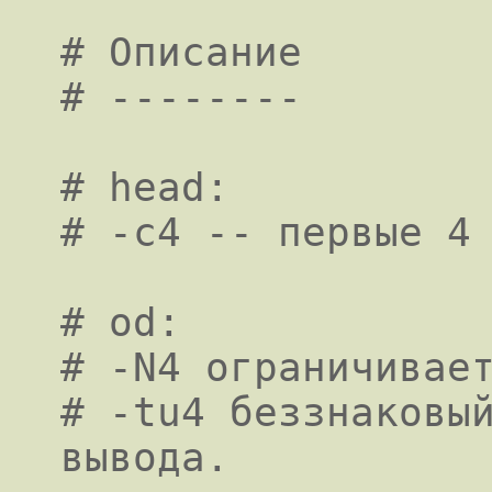
# Описание

# --------

# head:

# -c4 -- первые 4 
# od:

# -N4 ограничивает
# -tu4 беззнаковый
вывода.
