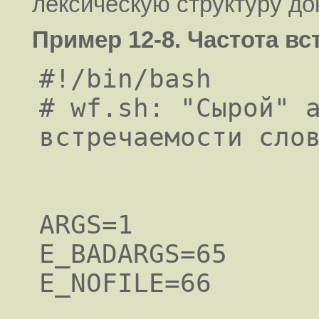
лексическую структуру до
Пример 12-8. Частота в
#!/bin/bash

# wf.sh: "Сырой" а
встречаемости слов
ARGS=1

E_BADARGS=65

E_NOFILE=66
