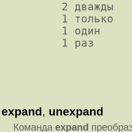
       2 дважды

       1 только

       1 один

       1 раз

expand
,
unexpand
Команда
expand
преобраз