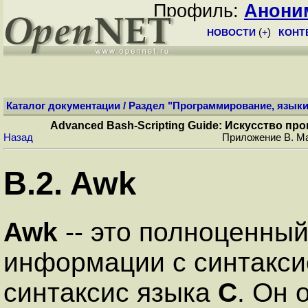
Профиль:
Анони
НОВОСТИ
(
+
)
КОНТ
Каталог документации
/
Раздел "Программирование, языки
Advanced Bash-Scripting Guide: Искусство п
Назад
Приложение B. Ма
B.2. Awk
Awk
-- это полноценный
информации с синтакс
синтаксис языка
C
. Он 