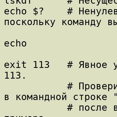
lskdf      # Несущес
echo $?    # Ненулев
поскольку команду вы
echo

exit 113   # Явное у
113.

           # Проверить можно, если набрать 
в командной строке "
           # после выполнения этого 