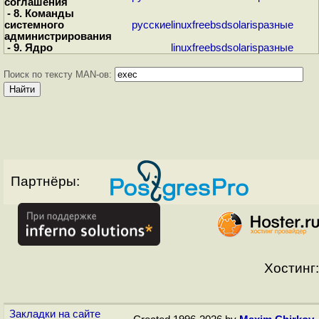
соглашения
- 8. Команды
системного
русские
linux
freebsd
solaris
разные
администрирования
- 9. Ядро
linux
freebsd
solaris
разные
Поиск по тексту MAN-ов:
Партнёры:
Хостинг:
Закладки на сайте