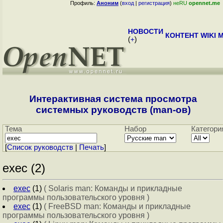
Профиль:
Аноним
(
вход
|
регистрация
)
неRU
opennet.me
НОВОСТИ
КОНТЕНТ
WIKI
M
(
+
)
Интерактивная система просмотра
системных руководств (man-ов)
Тема
Набор
Категори
[
Cписок руководств
|
Печать
]
exec (2)
exec
(1)
( Solaris man: Команды и прикладные
программы пользовательского уровня )
exec
(1)
( FreeBSD man: Команды и прикладные
программы пользовательского уровня )