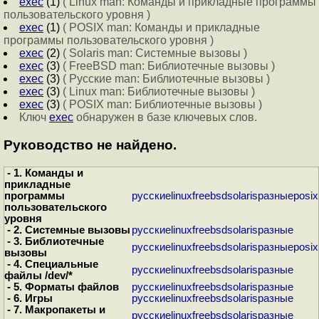
exec
(1)
( Linux man: Команды и прикладные программы
пользовательского уровня )
exec
(1)
( POSIX man: Команды и прикладные
программы пользовательского уровня )
exec
(2)
( Solaris man: Системные вызовы )
exec
(3)
( FreeBSD man: Библиотечные вызовы )
exec
(3)
( Русские man: Библиотечные вызовы )
exec
(3)
( Linux man: Библиотечные вызовы )
exec
(3)
( POSIX man: Библиотечные вызовы )
Ключ
exec
обнаружен в базе ключевых слов.
Руководство не найдено.
- 1. Команды и
прикладные
программы
русские
linux
freebsd
solaris
разные
posix
пользовательского
уровня
- 2. Системные вызовы
русские
linux
freebsd
solaris
разные
- 3. Библиотечные
русские
linux
freebsd
solaris
разные
posix
вызовы
- 4. Специальные
русские
linux
freebsd
solaris
разные
файлы /dev/*
- 5. Форматы файлов
русские
linux
freebsd
solaris
разные
- 6. Игры
русские
linux
freebsd
solaris
разные
- 7. Макропакеты и
русские
linux
freebsd
solaris
разные