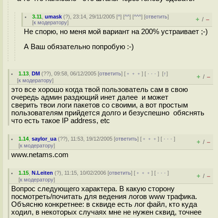
3.11
,
umask
(
?
), 23:14, 29/11/2005 [
^
] [
^^
] [
^^^
] [
ответить
]
+
–
/
[
к модератору
]
Не спорю, но меня мой вариант на 200% устраивает ;-)
А Ваш обязательно попробую :-)
1.13
,
DM
(
??
), 09:58, 06/12/2005 [
ответить
] [
﹢﹢﹢
] [
· · ·
]
[
↑
]
+
–
/
[
к модератору
]
это все хорошо когда твой пользователь сам в свою
очередь админ раздющий инет далее и может
сверить твои логи пакетов со своими, а вот простым
пользователям прийдется долго и безуспешно обяснять
что есть такое IP address, etc
1.14
,
saylor_ua
(
??
), 11:53, 19/12/2005 [
ответить
] [
﹢﹢﹢
] [
· · ·
]
+
–
/
[
к модератору
]
www.netams.com
1.15
,
N.Leiten
(
?
), 11:15, 10/02/2006 [
ответить
] [
﹢﹢﹢
] [
· · ·
]
+
–
/
[
к модератору
]
Вопрос следующего характера. В какую сторону
посмотреть/почитать для ведения логов www трафика.
Объясню конкретнее: в сквиде есть лог файл, кто куда
ходил, в некоторых случаях мне не нужен сквид, точнее