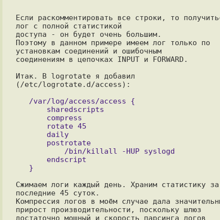
Если раскомментировать все строки, то получитьс
лог с полной статистикой

доступа - он будет очень большим.

Поэтому в данном примере имеем лог только по 
установкам соединений и ошибочным

соединениям в цепочках INPUT и FORWARD.

Итак. В logrotate я добавил 
(/etc/logrotate.d/access):

   /var/log/access/access {

       sharedscripts

       compress

       rotate 45

       daily

       postrotate

           /bin/killall -HUP syslogd

       endscript

Сжимаем логи каждый день. Храним статистику за 
последние 45 суток.

Компрессия логов в моём случае дала значительны
прирост производительности, поскольку шлюз 

достаточно мощный и скорость парсинга логов 