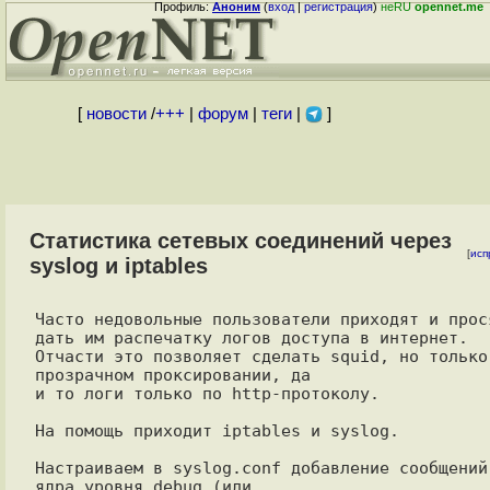
Профиль:
Аноним
(
вход
|
регистрация
)
неRU
opennet.me
[
новости
/
+++
|
форум
|
теги
|
]
Статистика сетевых соединений через
[
исп
syslog и iptables
Часто недовольные пользователи приходят и прося
дать им распечатку логов доступа в интернет. 

Отчасти это позволяет сделать squid, но только 
прозрачном проксировании, да

и то логи только по http-протоколу.

На помощь приходит iptables и syslog.

Настраиваем в syslog.conf добавление сообщений 
ядра уровня debug (или
