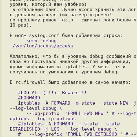
уровня, который вам удобнее)

 в отдельный файл. Лучше всего хранить эти логи на 
отдельном разделе (их размер огромен! 

но проблему решает gzip - сжимает логи более че
10 раз).

      kern.=debug                                 
Желательно, что бы в уровень debug сообщений от
ядра не поступало никакой другой информации, 

кроме информации от iptables. У меня так и 
получилось по умолчанию с уровнем debug.

В rc.firewall было добавлено в самое начало:

   #LOG ALL (!!!). Beware!!!

   #FORWARD

   iptables -A FORWARD -m state --state NEW -j LOG  
--log-level debug \

      --log-prefix  'FRWLL_FWD_NEW ' # --log-tcp-
options --log-ip-options

   #iptables -A FORWARD -m state --state 
ESTABLISHED -j LOG  --log-level debug \

   #   --log-prefix 'FRWLL_FWD_ESTBLSHD ' # --log-