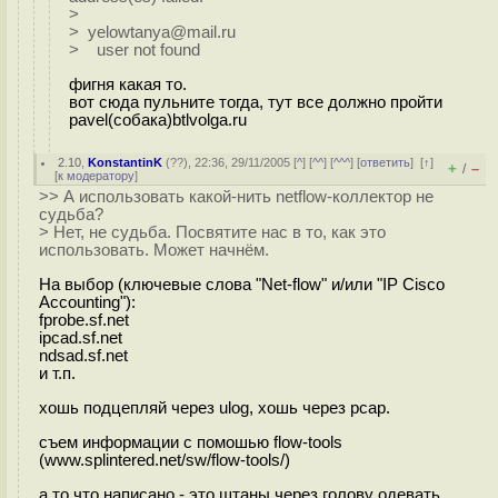
>
> yelowtanya@mail.ru
> user not found
фигня какая то.
вот сюда пульните тогда, тут все должно пройти
pavel(собака)btlvolga.ru
2.10
,
KonstantinK
(
??
), 22:36, 29/11/2005 [
^
] [
^^
] [
^^^
] [
ответить
]
[
↑
]
+
–
/
[
к модератору
]
>> А использовать какой-нить netflow-коллектор не
судьба?
> Нет, не судьба. Посвятите нас в то, как это
использовать. Может начнём.
На выбор (ключевые слова "Net-flow" и/или "IP Cisco
Accounting"):
fprobe.sf.net
ipcad.sf.net
ndsad.sf.net
и т.п.
хошь подцепляй через ulog, хошь через pcap.
съем информации с помошью flow-tools
(www.splintered.net/sw/flow-tools/)
а то что написано - это штаны через голову одевать.