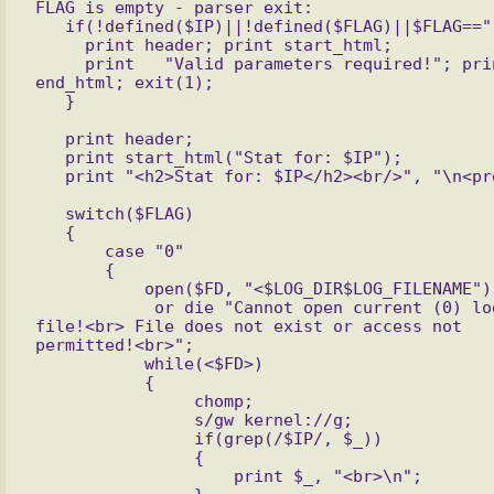
FLAG is empty - parser exit:

   if(!defined($IP)||!defined($FLAG)||$FLAG==""){

     print header; print start_html; 

     print   "Valid parameters required!"; print 
end_html; exit(1);

   print header;

   print start_html("Stat for: $IP");

   switch($FLAG)

   {

       case "0"

       {

           open($FD, "<$LOG_DIR$LOG_FILENAME")

            or die "Cannot open current (0) log-
file!<br> File does not exist or access not 
permitted!<br>";

           while(<$FD>)

           {

                chomp;

                s/gw kernel://g;

                if(grep(/$IP/, $_))

                {

                    print $_, "<br>\n";
