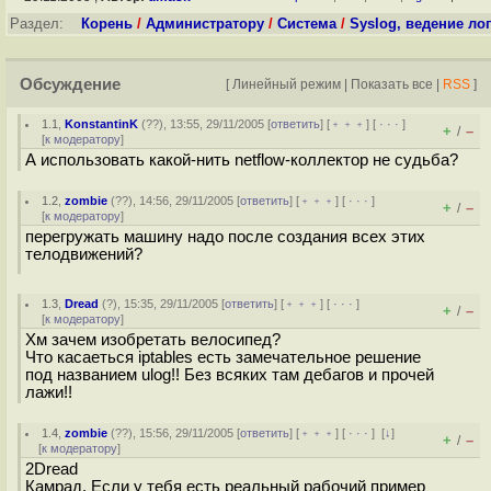
Раздел:
Корень
/
Администратору
/
Система
/
Syslog, ведение ло
Обсуждение
[
Линейный режим
|
Показать все
|
RSS
]
1.1
,
KonstantinK
(
??
), 13:55, 29/11/2005 [
ответить
] [
﹢﹢﹢
] [
· · ·
]
+
–
/
[
к модератору
]
А использовать какой-нить netflow-коллектор не судьба?
1.2
,
zombie
(
??
), 14:56, 29/11/2005 [
ответить
] [
﹢﹢﹢
] [
· · ·
]
+
–
/
[
к модератору
]
перегружать машину надо после создания всех этих
телодвижений?
1.3
,
Dread
(
?
), 15:35, 29/11/2005 [
ответить
] [
﹢﹢﹢
] [
· · ·
]
+
–
/
[
к модератору
]
Хм зачем изобретать велосипед?
Что касаеться iptables есть замечательное решение
под названием ulog!! Без всяких там дебагов и прочей
лажи!!
1.4
,
zombie
(
??
), 15:56, 29/11/2005 [
ответить
] [
﹢﹢﹢
] [
· · ·
]
[
↓
]
+
–
/
[
к модератору
]
2Dread
Камрад. Если у тебя есть реальный рабочий пример