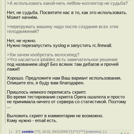
>А использовать какой-нить netflow-коллектор не судьба?
Нет, не судьба. Посвятите нас в то, как это использовать.
Может начнём.
>перегружать машину надо после создания всех этих
телодвижений?
Нет, не нужно.
Нужно перезапустить syslog и запустить rc.firewall.
>Хм зачем изобретать велосипед?
>Что касаеться iptables есть замечательное решение
под названием ulog!! Без всяких там дебагов и прочей
лажи!!
Хорошо. Предложите нам Ваш вариант использования.
Опишите его, я буду вам благодарен.
Пришлось немного переписать скрипт.
Во время тестирования скрипта Opera ошалела и просто
не принимала ничего от сервера со статистикой. Поэтому
...
Выложить скрипт в комментарии не возможно.
Кому нужно - email есть.
2.7
,
zombie
(
??
), 16:32, 29/11/2005 [
^
] [
^^
] [
^^^
] [
ответить
]
[
↓
]
+
–
/