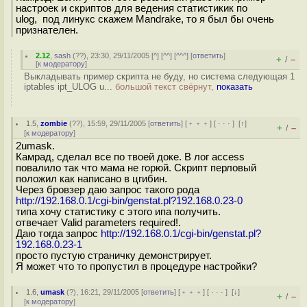
настроек и скриптов для ведения статистикик по
ulog, под линукс скажем Mandrake, то я был бы очень
признателен.
2.12
,
sash
(
??
), 23:30, 29/11/2005 [
^
] [
^^
] [
^^^
] [
ответить
]
+
–
/
[
к модератору
]
Выкладывать пример скрипта не буду, но система следующая 1
iptables ipt_ULOG u...
большой текст свёрнут,
показать
1.5
,
zombie
(
??
), 15:59, 29/11/2005 [
ответить
] [
﹢﹢﹢
] [
· · ·
]
[
↑
]
+
–
/
[
к модератору
]
2umask.
Камрад, сделал все по твоей доке. В лог access
повалило так что мама не горюй. Скрипт перловый
положил как написано в цгибин.
Через бровзер даю запрос такого рода
http://192.168.0.1/cgi-bin/genstat.pl?192.168.0.23-0
типа хочу статистику с этого ипа получить.
отвечает Valid parameters required!.
Даю тогда запрос
http://192.168.0.1/cgi-bin/genstat.pl?
192.168.0.23-1
просто пустую страничку демонстрирует.
Я может что то пропустил в процедуре настройки?
1.6
,
umask
(
?
), 16:21, 29/11/2005 [
ответить
] [
﹢﹢﹢
] [
· · ·
]
[
↓
]
+
–
/
[
к модератору
]