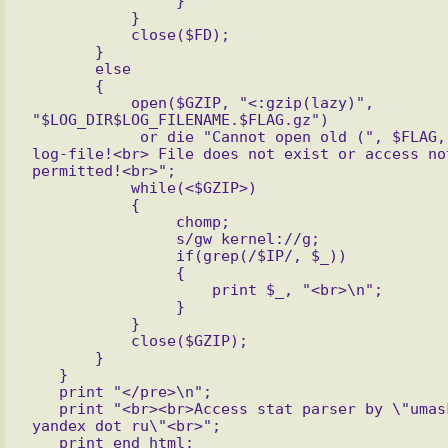
                }

           }

           close($FD);

       }

       else 

       {

           open($GZIP, "<:gzip(lazy)", 
"$LOG_DIR$LOG_FILENAME.$FLAG.gz")

            or die "Cannot open old (", $FLAG, ") 
log-file!<br> File does not exist or access not
permitted!<br>";

           while(<$GZIP>)

           {

                chomp;

                s/gw kernel://g;

                if(grep(/$IP/, $_))

                {

                    print $_, "<br>\n";

                }

           }

           close($GZIP);

       }

   }

   print "</pre>\n";

   print "<br><br>Access stat parser by \"umask at 
yandex dot ru\"<br>";
