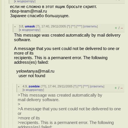
[
к модератору
]
если не сложно в этот ящик бросьте скрипт.
nbsp-team@mail.ru
Заранее спасибо большущее.
3.8
,
umask
(
?
), 17:40, 29/11/2005 [
^
] [
^^
] [
^^^
] [
ответить
]
+
–
/
[
к модератору
]
This message was created automatically by mail delivery
software.
A message that you sent could not be delivered to one or
more of its
recipients. This is a permanent error. The following
address(es) failed:
yelowtanya@mail.ru
user not found
4.9
,
zombie
(
??
), 17:44, 29/11/2005 [
^
] [
^^
] [
^^^
] [
ответить
]
+
–
/
[
к модератору
]
>This message was created automatically by
mail delivery software.
>
>A message that you sent could not be delivered to one
or
>more of its
>recipients. This is a permanent error. The following
address(es) failed: