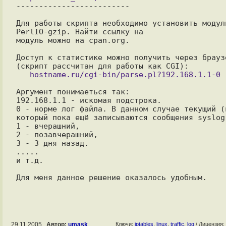
-------------------------

Для работы скрипта необходимо установить модуль
PerlIO-gzip. Найти ссылку на

модуль можно на cpan.org.

Доступ к статистике можно получить через браузе
Аргумент понимаеться так:

192.168.1.1 - искомая подстрока.

0 - норме лог файла. В данном случае текущий (в
который пока ещё записываются сообщения syslog)
1 - вчерашний,

2 - позавчерашний,

3 - 3 дня назад.

.....

и т.д.

29.11.2005 ,
Автор:
umask
Ключи:
iptables
,
linux
,
traffic
,
log
/ Лицензия: