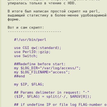
упиралась только в чтение с HDD.

В итоге был написан простой скрипт на perl, 
выдающий статистику в более-менее удобоваримой 
форме.

Вот и сам скрипт:

-------------------------

   use CGI qw(:standard);

   use PerlIO::gzip;

   ##Redefine before start:

   my $LOG_DIR="/var/log/access/";

   my $LOG_FILENAME="access";

   ## Params delimeter in request: "-"

   ## if undefine IP or file log FLAG-number or 