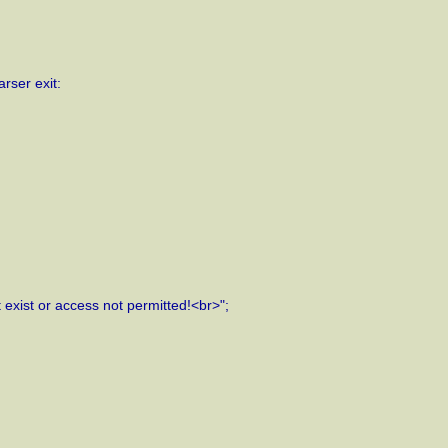
rser exit:
xist or access not permitted!<br>";