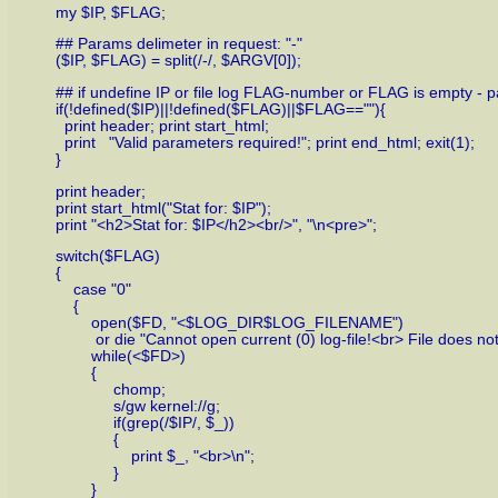
my $IP, $FLAG;
## Params delimeter in request: "-"
($IP, $FLAG) = split(/-/, $ARGV[0]);
## if undefine IP or file log FLAG-number or FLAG is empty - pa
if(!defined($IP)||!defined($FLAG)||$FLAG==""){
print header; print start_html;
print "Valid parameters required!"; print end_html; exit(1);
}
print header;
print start_html("Stat for: $IP");
print "<h2>Stat for: $IP</h2><br/>", "\n<pre>";
switch($FLAG)
{
case "0"
{
open($FD, "<$LOG_DIR$LOG_FILENAME")
or die "Cannot open current (0) log-file!<br> File does not e
while(<$FD>)
{
chomp;
s/gw kernel://g;
if(grep(/$IP/, $_))
{
print $_, "<br>\n";
}
}