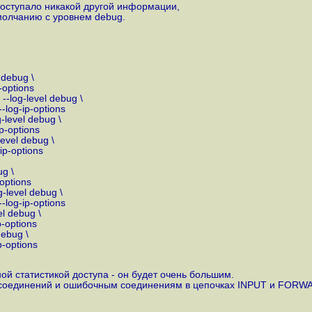
поступало никакой другой информации,
умолчанию с уровнем debug.
 debug \
options
-log-level debug \
log-ip-options
level debug \
p-options
evel debug \
ip-options
g \
options
-level debug \
log-ip-options
l debug \
-options
debug \
-options
ной статистикой доступа - он будет очень большим.
м соединений и ошибочным соединениям в цепочках INPUT и FORW