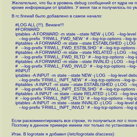
Желательно, что бы в уровень debug сообщений от ядра не 
кроме информации от iptables. У меня так и получилось по 
В rc.firewall было добавлено в самое начало:
#LOG ALL (!!!). Beware!!!
#FORWARD
iptables -A FORWARD -m state --state NEW -j LOG --log-level
--log-prefix 'FRWLL_FWD_NEW ' # --log-tcp-options --log-ip-
#iptables -A FORWARD -m state --state ESTABLISHED -j LOG -
# --log-prefix 'FRWLL_FWD_ESTBLSHD ' # --log-tcp-options --
#iptables -A FORWARD -m state --state RELATED -j LOG --log-
# --log-prefix 'FRWLL_FWD_RLTD ' # --log-tcp-options --log-i
#iptables -A FORWARD -m state --state INVALID -j LOG --log-l
# --log-prefix 'FRWLL_FWD_INVLD ' # --log-tcp-options --log-
#INPUT
iptables -A INPUT -m state --state NEW -j LOG --log-level debu
--log-prefix 'FRWLL_INPT_NEW ' # --log-tcp-options --log-ip-
#iptables -A INPUT -m state --state ESTABLISHED -j LOG --log
# --log-prefix 'FRWLL_INPT_ESTBLSHD ' # --log-tcp-options --
#iptables -A INPUT -m state --state RELATED -j LOG --log-leve
# --log-prefix 'FRWLL_INPT_RLTD ' # --log-tcp-options --log-ip
iptables -A INPUT -m state --state INVALID -j LOG --log-level 
--log-prefix 'FRWLL_INPT_INVLD ' # --log-tcp-options --log-ip
Если раскомментировать все строки, то получиться лог с пол
Поэтому в данном примере имеем лог только по установка
Итак. В logrotate я добавил (/etc/logrotate.d/access):