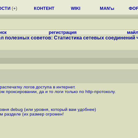
ОСТИ
(
+
)
КОНТЕНТ
WIKI
MAN'ы
ФО
иск
регистрация
майл
л полезных советов: Статистика сетевых соединений че
аспечатку логов доступа в интернет.
м проксировании, да и то логи только по http-протоколу.
овня debug (или уровня, который вам удобнее)
ом разделе (их размер огромен!