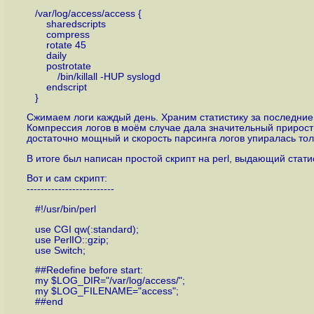
/var/log/access/access {
sharedscripts
compress
rotate 45
daily
postrotate
/bin/killall -HUP syslogd
endscript
}
Сжимаем логи каждый день. Храним статистику за последние 
Компрессия логов в моём случае дала значительный прирост
достаточно мощный и скорость парсинга логов упиралась тол
В итоге был написан простой скрипт на perl, выдающий стат
Вот и сам скрипт:
-------------------------
#!/usr/bin/perl
use CGI qw(:standard);
use PerlIO::gzip;
use Switch;
##Redefine before start:
my $LOG_DIR="/var/log/access/";
my $LOG_FILENAME="access";
##end