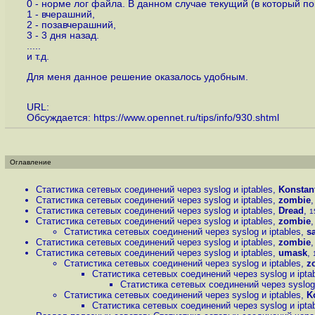
0 - норме лог файла. В данном случае текущий (в который п
1 - вчерашний,
2 - позавчерашний,
3 - 3 дня назад.
.....
и т.д.
Для меня данное решение оказалось удобным.
URL:
Обсуждается:
https://www.opennet.ru/tips/info/930.shtml
Оглавление
Статистика сетевых соединений через syslog и iptables
,
Konstan
Статистика сетевых соединений через syslog и iptables
,
zombie
Статистика сетевых соединений через syslog и iptables
,
Dread
,
1
Статистика сетевых соединений через syslog и iptables
,
zombie
Статистика сетевых соединений через syslog и iptables
,
s
Статистика сетевых соединений через syslog и iptables
,
zombie
Статистика сетевых соединений через syslog и iptables
,
umask
,
Статистика сетевых соединений через syslog и iptables
,
z
Статистика сетевых соединений через syslog и ipta
Статистика сетевых соединений через syslog 
Статистика сетевых соединений через syslog и iptables
,
K
Статистика сетевых соединений через syslog и ipta