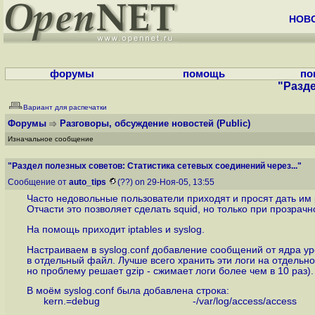
НОВ
форумы
помощь
по
"Разде
Вариант для распечатки
Форумы
Разговоры, обсуждение новостей
(Public)
Изначальное сообщение
"Раздел полезных советов: Статистика сетевых соединений через..."
Сообщение от
auto_tips
(??) on 29-Ноя-05, 13:55
Часто недовольные пользователи приходят и просят дать им р
Отчасти это позволяет сделать squid, но только при прозрачно
На помощь приходит iptables и syslog.
Настраиваем в syslog.conf добавление сообщений от ядра ур
в отдельный файл. Лучше всего хранить эти логи на отдельн
но проблему решает gzip - сжимает логи более чем в 10 раз).
В моём syslog.conf была добавлена строка:
kern.=debug -/var/log/access/access