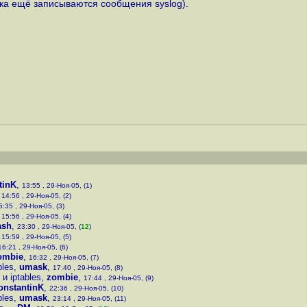
ока ещё записываются сообщения syslog).
tinK
,
13:55 , 29-Ноя-05, (1)
,
14:56 , 29-Ноя-05, (2)
5:35 , 29-Ноя-05, (3)
,
15:56 , 29-Ноя-05, (4)
ash
,
23:30 , 29-Ноя-05, (
12
)
,
15:59 , 29-Ноя-05, (5)
16:21 , 29-Ноя-05, (6)
ombie
,
16:32 , 29-Ноя-05, (7)
bles
,
umask
,
17:40 , 29-Ноя-05, (8)
и iptables
,
zombie
,
17:44 , 29-Ноя-05, (9)
onstantinK
,
22:36 , 29-Ноя-05, (10)
bles
,
umask
,
23:14 , 29-Ноя-05, (11)