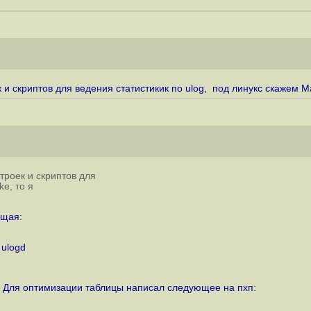
и скриптов для ведения статистикик по ulog, под линукс скажем M
троек и скриптов для
e, то я
ющая:
 ulogd
. Для оптимизации таблицы написал следующее на пхп: