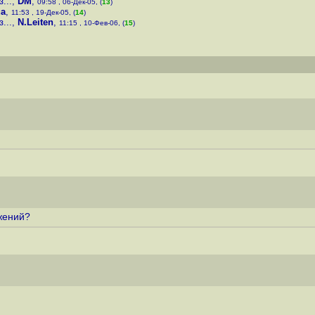
...
,
DM
,
09:58 , 06-Дек-05, (
13
)
ua
,
11:53 , 19-Дек-05, (
14
)
...
,
N.Leiten
,
11:15 , 10-Фев-06, (
15
)
жений?