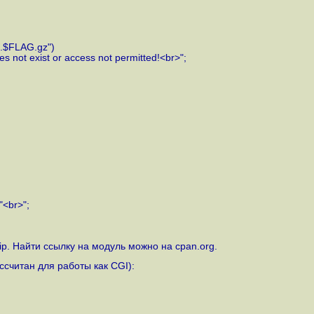
$FLAG.gz")
 not exist or access not permitted!<br>";
"<br>";
p. Найти ссылку на модуль можно на cpan.org.
ссчитан для работы как CGI):