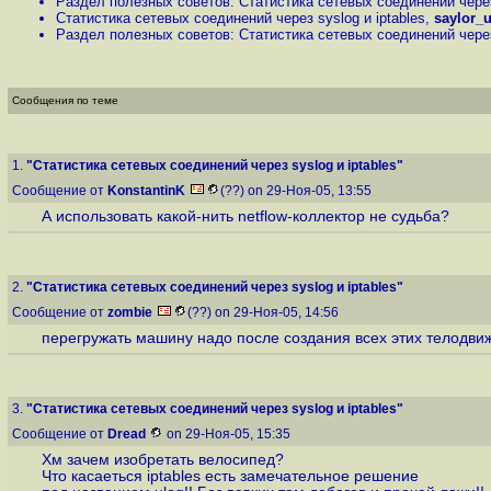
Раздел полезных советов: Статистика сетевых соединений через
Статистика сетевых соединений через syslog и iptables
,
saylor_
Раздел полезных советов: Статистика сетевых соединений через
Сообщения по теме
1.
"Статистика сетевых соединений через syslog и iptables"
Сообщение от
KonstantinK
(??) on 29-Ноя-05, 13:55
А использовать какой-нить netflow-коллектор не судьба?
2.
"Статистика сетевых соединений через syslog и iptables"
Сообщение от
zombie
(??) on 29-Ноя-05, 14:56
перегружать машину надо после создания всех этих телодви
3.
"Статистика сетевых соединений через syslog и iptables"
Сообщение от
Dread
on 29-Ноя-05, 15:35
Хм зачем изобретать велосипед?
Что касаеться iptables есть замечательное решение