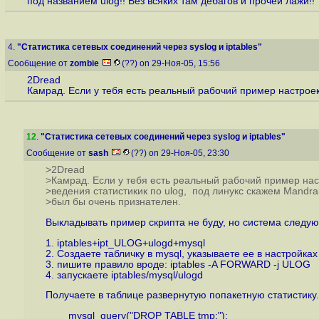
под названием ulog!! Без всяких там дебагов и прочей лажи!!
4.
"Статистика сетевых соединений через syslog и iptables"
Сообщение от
zombie
(??) on 29-Ноя-05, 15:56
2Dread
Камрад. Если у тебя есть реальный рабочий пример настроек 
12
.
"Статистика сетевых соединений через syslog и iptables"
Сообщение от
sash
(??) on 29-Ноя-05, 23:30
>2Dread
>Камрад. Если у тебя есть реальный рабочий пример нас
>ведения статистикик по ulog, под линукс скажем Mandrak
>был бы очень признателен.
Выкладывать пример скрипта не буду, но система следу
1. iptables+ipt_ULOG+ulogd+mysql
2. Создаете табличку в mysql, указываете ее в настройках
3. пишите правило вроде: iptables -A FORWARD -j ULOG
4. запускаете iptables/mysql/ulogd
Получаете в таблице развернутую попакетную статистику
mysql_query("DROP TABLE tmp;");