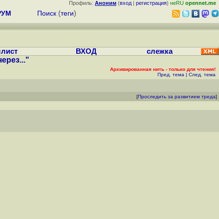
Профиль:
Аноним
(
вход
|
регистрация
)
неRU
opennet.me
РУМ
Поиск
(
теги
)
лист
ВХОД
слежка
рез..."
Архивированная нить - только для чтения!
Пред. тема
|
След. тема
[
Проследить за развитием треда
]