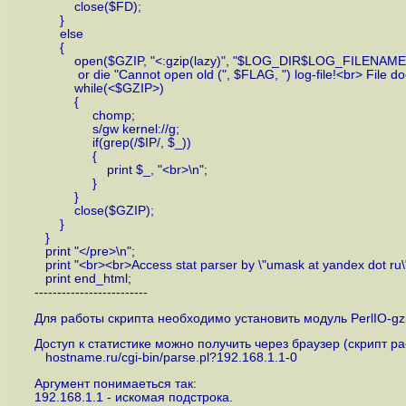
close($FD);
}
else
{
open($GZIP, "<:gzip(lazy)", "$LOG_DIR$LOG_FILENAME.
or die "Cannot open old (", $FLAG, ") log-file!<br> File does
while(<$GZIP>)
{
chomp;
s/gw kernel://g;
if(grep(/$IP/, $_))
{
print $_, "<br>\n";
}
}
close($GZIP);
}
}
print "</pre>\n";
print "<br><br>Access stat parser by \"umask at yandex dot ru\
print end_html;
-------------------------
Для работы скрипта необходимо установить модуль PerlIO-gzi
Доступ к статистике можно получить через браузер (скрипт ра
hostname.ru/cgi-bin/parse.pl?192.168.1.1-0
Аргумент понимаеться так:
192.168.1.1 - искомая подстрока.