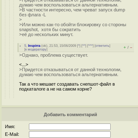
думаю чем воспользоваться альтернативным.
>В частности интересно, чем чреват запуск dump
без флага -L
>
>Или можно как-то обойти блокировку со стороны
snapshot, хотя бы сократить
>её до нескольких минут.
5
,
Inspirra
(
ok
), 21:53, 15/06/2009 [
^
] [
^^
] [
^^^
] [
ответить
]
+
–
/
[
к модератору
]
>Однако, проблема существует.
<...>
>Придется отказываться от данной технологии,
думаю чем воспользоваться альтернативным.
Так а что мешает создавать снепшот-файл в
подкаталоге а не на самом корне?
Добавить комментарий
Имя:
E-Mail: