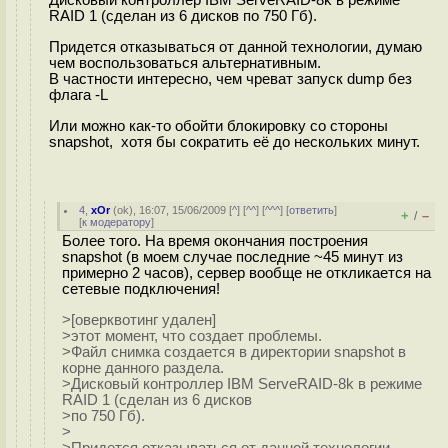
RAID 1 (сделан из 6 дисков по 750 Гб).
Придется отказываться от данной технологии, думаю
чем воспользоваться альтернативным.
В частности интересно, чем чреват запуск dump без
флага -L
Или можно как-то обойти блокировку со стороны
snapshot, хотя бы сократить её до нескольких минут.
4
,
xOr
(
ok
), 16:07, 15/06/2009 [
^
] [
^^
] [
^^^
] [
ответить
]
+
–
/
[
к модератору
]
Более того. На время окончания построения
snapshot (в моем случае последние ~45 минут из
примерно 2 часов), сервер вообще не откликается на
сетевые подключения!
>[оверквотинг удален]
>этот момент, что создает проблемы.
>Файл снимка создается в директории snapshot в
корне данного раздела.
>Дисковый контроллер IBM ServeRAID-8k в режиме
RAID 1 (сделан из 6 дисков
>по 750 Гб).
>
>Придется отказываться от данной технологии,