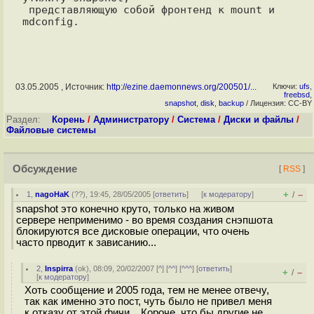
 представляющую собой фронтенд к mount и 
03.05.2005 , Источник:
http://ezine.daemonnews.org/200501/...
Ключи:
ufs
,
freebsd
,
snapshot
,
disk
,
backup
/ Лицензия: CC-BY
Раздел:
Корень
/
Администратору
/
Система
/
Диски и файлы
/
Файловые системы
Обсуждение
[
RSS
]
+
–
1
,
nagoHaK
(
??
), 19:45, 28/05/2005 [
ответить
]
[
к модератору
]
/
snapshot это конечно круто, только на живом
сервере неприменимо - во время создания снэпшота
блокируются все дисковые операции, что очень
часто прводит к зависанию...
2
,
Inspirra
(
ok
), 08:09, 20/02/2007 [
^
] [
^^
] [
^^^
] [
ответить
]
+
–
/
[
к модератору
]
Хоть сообщение и 2005 года, тем не менее отвечу,
так как именно это пост, чуть было не привел меня
к отказу от этой фичи... Короче, что бы другие не