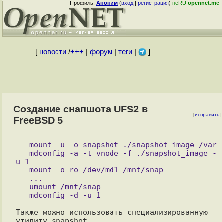
Профиль:
Аноним
(
вход
|
регистрация
)
неRU
opennet.me
[
новости
/
+++
|
форум
|
теги
|
]
Создание снапшота UFS2 в
[
исправить
]
FreeBSD 5
   mount -u -o snapshot ./snapshot_image /var

   mdconfig -a -t vnode -f ./snapshot_image -
u 1

   mount -o ro /dev/md1 /mnt/snap

   ...

   umount /mnt/snap

Также можно использовать специализированную 
утилиту snapshot,
