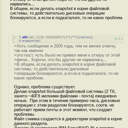
нарвались...
В общем, если делать snapshot в корне файловой
системы, то действительно дисковые операции
блокируются, а если в подкаталоге, то ни каких проблем.
3
,
xOr
(
ok
), 12:28, 15/06/2009 [
^
] [
^^
] [
^^^
] [
ответить
]
+
–
/
[
к модератору
]
>Хоть сообщение и 2005 года, тем не менее отвечу,
так как именно
>это пост, чуть было не привел меня к отказу от этой
>фичи... Короче, что бы другие не нарвались...
>В общем, если делать snapshot в корне файловой
системы, то действительно дисковые
>операции блокируются, а если в подкаталоге, то ни
каких проблем.
Однако, проблема существует.
Делаю snapshot большой файловой системы (2 Тб,
занято ~40Гб мелкими файлами - почта) ежедневно
ночью. При этом в течение примерно часа, дисковые
операции с этим разделом блокируются, соотв. не
работает прием почты в этот момент, что создает
проблемы.
Файл снимка создается в директории snapshot в корне
данного раздела.
Дисковый контроллер IBM ServeRAID-8k в режиме