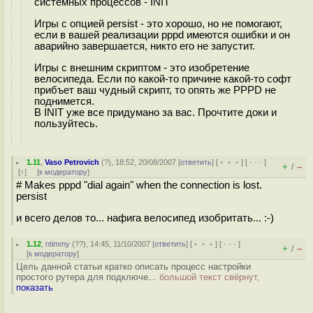
системных процессов - INIT
Игры с опцией persist - это хорошо, но не помогают,
если в вашей реализации pppd имеются ошибки и он
аварийно завершается, никто его не запустит.
Игры с внешним скриптом - это изобретение
велосипеда. Если по какой-то причине какой-то софт
прибъет ваш чудный скрипт, то опять же PPPD не
поднимется.
В INIT уже все придумано за вас. Прочтите доки и
пользуйтесь.
1.11
,
Vaso Petrovich
(
?
), 18:52, 20/08/2007 [
ответить
] [
﹢﹢﹢
] [
· · ·
]
+
–
/
[
↑
] [
к модератору
]
# Makes pppd "dial again" when the connection is lost.
persist
и всего делов то... нафига велосипед изобритать... :-)
1.12
,
ntimmy
(
??
), 14:45, 11/10/2007 [
ответить
] [
﹢﹢﹢
] [
· · ·
]
+
–
/
[
к модератору
]
Цель данной статьи кратко описать процесс настройки
простого рутера для подключе...
большой текст свёрнут,
показать