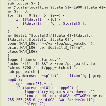
sub logger($) {

my @ldata=localtime;$ldata[5]+=1900;$ldata[4]+=
my $j = 0;

    if ($ldata[$j] <10) {

       $ldata[$j] = "0" . $ldata[$j];

}

my $data1="$ldata[3]/$ldata[4]/$ldata[5] 
$ldata[2]:$ldata[1]:$ldata[0]";

open (MAN_LOG, ">>/var/log/ppp_watcher");

print MAN_LOG "pw: $data1\t$_[0]\n";

close(MAN_LOG)

}

logger("daemon started.");

`echo "kill -15 $$" > /root/ppp_watch.die`;

`chmod 0700 /root/ppp_watch.die`;

    my @presence=split(' ', `ifconfig | grep 
ppp0`);

    $presence[0].='';

    if ($presence[0] ne 'ppp0') {

	logger("trying to start daemon.");

	`route add -net <LOCAL NETWORK> netmask 
255.255.255.0 gw <LOCAL GW> 2>/dev/null`;

	`sleep 2`;
