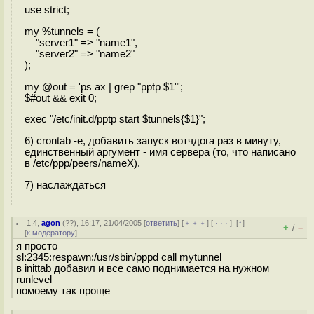
use strict;
my %tunnels = (
"server1" => "name1",
"server2" => "name2"
);
my @out = 'ps ax | grep "pptp $1"';
$#out && exit 0;
exec "/etc/init.d/pptp start $tunnels{$1}";
6) crontab -e, добавить запуск вотчдога раз в минуту,
единственный аргумент - имя сервера (то, что написано
в /etc/ppp/peers/nameX).
7) наслаждаться
1.4
,
agon
(
??
), 16:17, 21/04/2005 [
ответить
] [
﹢﹢﹢
] [
· · ·
]
[
↑
]
+
–
/
[
к модератору
]
я просто
sl:2345:respawn:/usr/sbin/pppd call mytunnel
в inittab добавил и все само поднимается на нужном
runlevel
помоему так проще