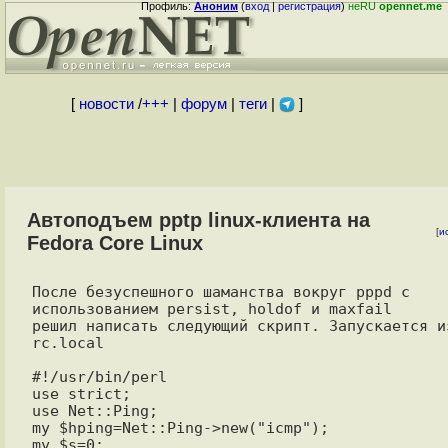
Профиль:
Аноним
(
вход
|
регистрация
)
неRU
opennet.me
[
новости
/
+++
|
форум
|
теги
|
]
Автоподъем pptp linux-клиента на
[
и
Fedora Core Linux
После безуспешного шаманства вокруг pppd с 
использованием persist, holdof и maxfail

решил написать следующий скрипт. Запускается из
rc.local

#!/usr/bin/perl

use strict;

use Net::Ping;

my $hping=Net::Ping->new("icmp");

my $s=0;
