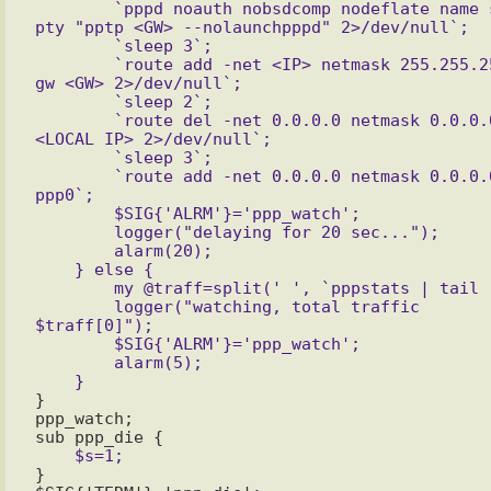
	`pppd noauth nobsdcomp nodeflate name sspm 
pty "pptp <GW> --nolaunchpppd" 2>/dev/null`;

	`sleep 3`;

	`route add -net <IP> netmask 255.255.255.0 
gw <GW> 2>/dev/null`;

	`sleep 2`;

	`route del -net 0.0.0.0 netmask 0.0.0.0 gw 
<LOCAL IP> 2>/dev/null`;

	`sleep 3`;

	`route add -net 0.0.0.0 netmask 0.0.0.0 dev 
ppp0`;

	$SIG{'ALRM'}='ppp_watch';

	logger("delaying for 20 sec...");

	alarm(20);

    } else {

	my @traff=split(' ', `pppstats | tail -1`);

	logger("watching, total traffic 
$traff[0]");

	$SIG{'ALRM'}='ppp_watch';

	alarm(5);

}

ppp_watch;

}
