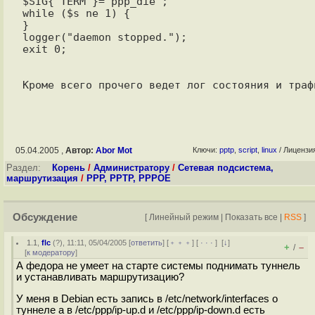
$SIG{'TERM'}='ppp_die';

while ($s ne 1) {

}

logger("daemon stopped.");

exit 0;

05.04.2005 ,
Автор:
Abor Mot
Ключи:
pptp
,
script
,
linux
/ Лицензи
Раздел:
Корень
/
Администратору
/
Сетевая подсистема,
маршрутизация
/
PPP, PPTP, PPPOE
Обсуждение
[
Линейный режим
|
Показать все
|
RSS
]
1.1
,
flc
(
?
), 11:11, 05/04/2005 [
ответить
] [
﹢﹢﹢
] [
· · ·
]
[
↓
]
+
–
/
[
к модератору
]
А федора не умеет на старте системы поднимать туннель
и устанавливать маршрутизацию?
У меня в Debian есть запись в /etc/network/interfaces о
туннеле а в /etc/ppp/ip-up.d и /etc/ppp/ip-down.d есть