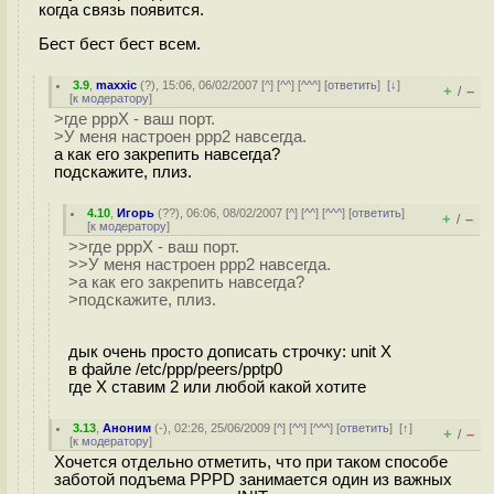
когда связь появится.
Бест бест бест всем.
3.9
,
maxxic
(
?
), 15:06, 06/02/2007 [
^
] [
^^
] [
^^^
] [
ответить
]
[
↓
]
+
–
/
[
к модератору
]
>где pppX - ваш порт.
>У меня настроен ppp2 навсегда.
а как его закрепить навсегда?
подскажите, плиз.
4.10
,
Игорь
(
??
), 06:06, 08/02/2007 [
^
] [
^^
] [
^^^
] [
ответить
]
+
–
/
[
к модератору
]
>>где pppX - ваш порт.
>>У меня настроен ppp2 навсегда.
>а как его закрепить навсегда?
>подскажите, плиз.
дык очень просто дописать строчку: unit X
в файле /etc/ppp/peers/pptp0
где Х ставим 2 или любой какой хотите
3.13
,
Аноним
(
-
), 02:26, 25/06/2009 [
^
] [
^^
] [
^^^
] [
ответить
]
[
↑
]
+
–
/
[
к модератору
]
Хочется отдельно отметить, что при таком способе
заботой подъема PPPD занимается один из важных