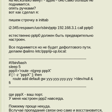
на несколько минут - адью - оно само больше не
поднимится.
опять ручками?
вот как сделал я:
пишем строчку в inittab
i2:345:respawn:/usr/sbin/pptp 192.168.3.1 call pptp0
естественно pptp0 должен быть предварительно
настроен.
Все поднимется но не будет дефолтового пути.
делаем файло /etc/ppp/ip-up.local:
--------------------------------------------------------------
#!/bin/bash
sleep 5
pppX='route -n|grep pppX'
if [ ! -z "pppX" ]; then
route add default gw yyy.yyy.yyy.yyy >/dev/null &
fi
--------------------------------------------------------------
где pppX - ваш порт.
У меня настроен ppp2 навсегда.
Помоему проще некуда.
Вслучае пропадания связи оно само и восстановится,