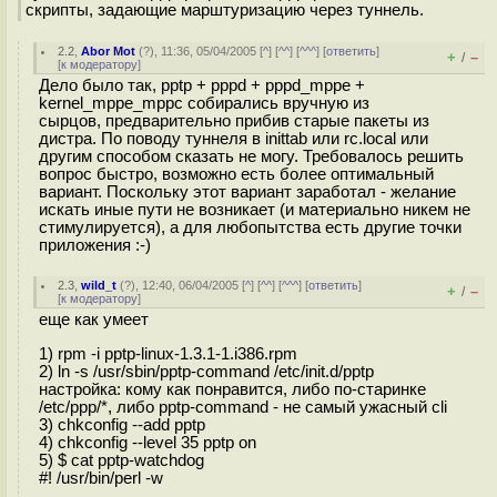
скрипты, задающие марштуризацию через туннель.
2.2
,
Abor Mot
(
?
), 11:36, 05/04/2005 [
^
] [
^^
] [
^^^
] [
ответить
]
+
–
/
[
к модератору
]
Дело было так, pptp + pppd + pppd_mppe +
kernel_mppe_mppc собирались вручную из
сырцов, предварительно прибив старые пакеты из
дистра. По поводу туннеля в inittab или rc.local или
другим способом сказать не могу. Требовалось решить
вопрос быстро, возможно есть более оптимальный
вариант. Поскольку этот вариант заработал - желание
искать иные пути не возникает (и материально никем не
стимулируется), а для любопытства есть другие точки
приложения :-)
2.3
,
wild_t
(
?
), 12:40, 06/04/2005 [
^
] [
^^
] [
^^^
] [
ответить
]
+
–
/
[
к модератору
]
еще как умеет
1) rpm -i pptp-linux-1.3.1-1.i386.rpm
2) ln -s /usr/sbin/pptp-command /etc/init.d/pptp
настройка: кому как понравится, либо по-старинке
/etc/ppp/*, либо pptp-command - не самый ужасный cli
3) chkconfig --add pptp
4) chkconfig --level 35 pptp on
5) $ cat pptp-watchdog
#! /usr/bin/perl -w