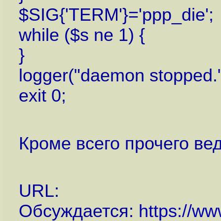
$SIG{'TERM'}='ppp_die';
while ($s ne 1) {
}
logger("daemon stopped."
exit 0;
Кроме всего прочего вед
URL:
Обсуждается:
https://ww