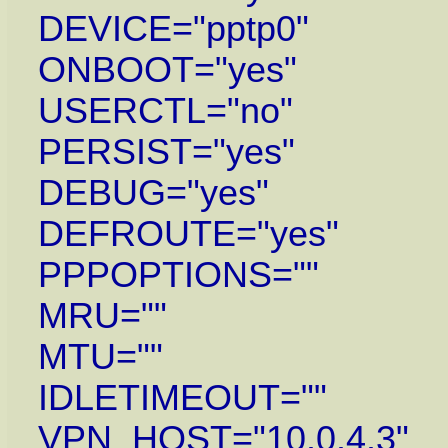
DEVICE="pptp0"
ONBOOT="yes"
USERCTL="no"
PERSIST="yes"
DEBUG="yes"
DEFROUTE="yes"
PPPOPTIONS=""
MRU=""
MTU=""
IDLETIMEOUT=""
VPN_HOST="10.0.4.3"