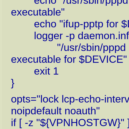
echo "/usr/sbin/pppd do
executable"
echo "ifup-pptp for $D
logger -p daemon.info -
"/usr/sbin/pppd does 
executable for $DEVICE"
exit 1
}
opts="lock lcp-echo-interv
noipdefault noauth"
if [ -z "${VPNHOSTGW}" ]