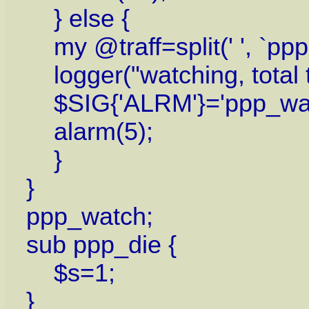
} else {
my @traff=split(' ', `pppst
logger("watching, total tra
$SIG{'ALRM'}='ppp_wat
alarm(5);
}
}
ppp_watch;
sub ppp_die {
$s=1;
}