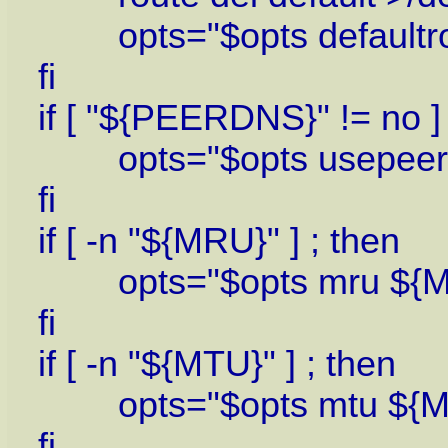
opts="$opts defaultro
fi
if [ "${PEERDNS}" != no ] 
opts="$opts usepeer
fi
if [ -n "${MRU}" ] ; then
opts="$opts mru ${M
fi
if [ -n "${MTU}" ] ; then
opts="$opts mtu ${M
fi