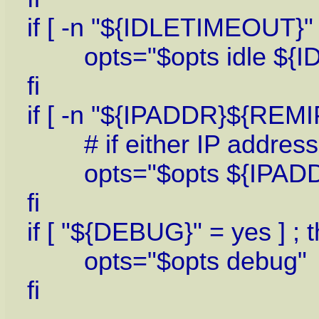
if [ -n "${IDLETIMEOUT}" 
opts="$opts idle ${I
fi
if [ -n "${IPADDR}${REMIP
# if either IP address is
opts="$opts ${IPADD
fi
if [ "${DEBUG}" = yes ] ; 
opts="$opts debug"
fi