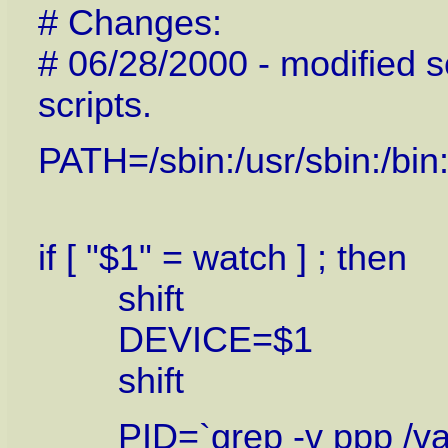
# Changes:
# 06/28/2000 - modified sc
scripts.
PATH=/sbin:/usr/sbin:/bin:
if [ "$1" = watch ] ; then
shift
DEVICE=$1
shift
PID=`grep -v ppp /var/