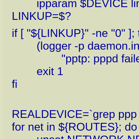
ipparam $DEVICE li
LINKUP=$?
if [ "${LINKUP}" -ne "0" ];
(logger -p daemon.info 
"pptp: pppd failed t
exit 1
fi
REALDEVICE=`grep ppp /
for net in ${ROUTES}; do