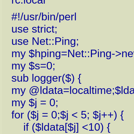
rc.local
#!/usr/bin/perl
use strict;
use Net::Ping;
my $hping=Net::Ping->ne
my $s=0;
sub logger($) {
my @ldata=localtime;$lda
my $j = 0;
for ($j = 0;$j < 5; $j++) {
if ($ldata[$j] <10) {