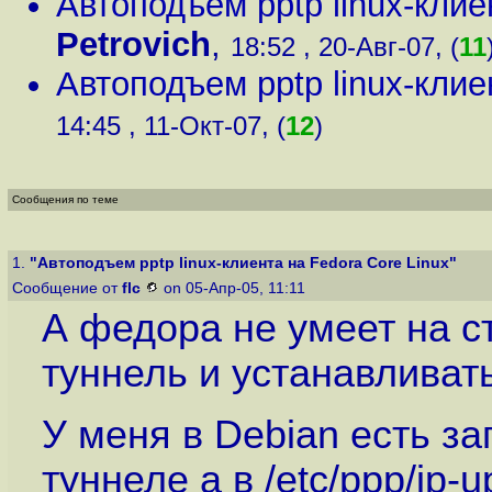
Автоподъем pptp linux-клие
Petrovich
,
18:52 , 20-Авг-07, (
11
Автоподъем pptp linux-клие
14:45 , 11-Окт-07, (
12
)
Сообщения по теме
1.
"Автоподъем pptp linux-клиента на Fedora Core Linux"
Сообщение от
flc
on 05-Апр-05, 11:11
А федора не умеет на с
туннель и устанавлива
У меня в Debian есть зап
туннеле а в /etc/ppp/ip-u