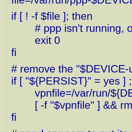
if [ ! -f $file ]; then
# ppp isn't running, or w
exit 0
fi
# remove the "$DEVICE-up"
if [ "${PERSIST}" = yes ] 
vpnfile=/var/run/${D
[ -f "$vpnfile" ] && rm -
fi