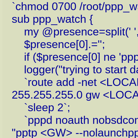
`chmod 0700 /root/ppp_wa
sub ppp_watch {
my @presence=split(' ', `
$presence[0].='';
if ($presence[0] ne 'ppp
logger("trying to start d
`route add -net <LOC
255.255.255.0 gw <LOCA
`sleep 2`;
`pppd noauth nobsdcom
"pptp <GW> --nolaunchppp