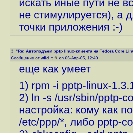
искать иные пути не в
не стимулируется), а 
точки приложения :-)
3.
"Re: Автоподъем pptp linux-клиента на Fedora Core Lin
Сообщение от
wild_t
on 06-Апр-05, 12:40
еще как умеет
1) rpm -i pptp-linux-1.3
2) ln -s /usr/sbin/pptp-
настройка: кому как п
/etc/ppp/*, либо pptp-