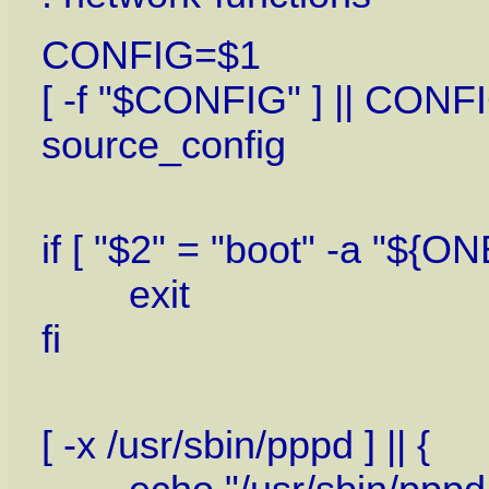
CONFIG=$1
[ -f "$CONFIG" ] || CONF
source_config
if [ "$2" = "boot" -a "${O
exit
fi
[ -x /usr/sbin/pppd ] || {