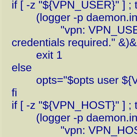
if [ -z "${VPN_USER}" ] ; 
(logger -p daemon.info 
"vpn: VPN_USER is no
credentials required." &)&
exit 1
else
opts="$opts user ${
fi
if [ -z "${VPN_HOST}" ] ; 
(logger -p daemon.info 
"vpn: VPN_HOST is n