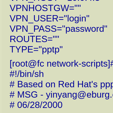
VPNHOSTGW=""
VPN_USER="login"
VPN_PASS="password"
ROUTES=""
TYPE="pptp"
[root@fc network-scripts]#
#!/bin/sh
# Based on Red Hat's ppp
# MSG - yinyang@eburg
# 06/28/2000