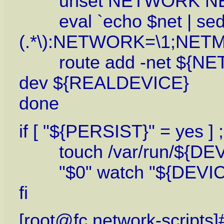
unset NETWORK N
eval `echo $net | sed -e 
(.*\):NETWORK=\1;NETM
route add -net ${NE
dev ${REALDEVICE}
done
if [ "${PERSIST}" = yes ] 
touch /var/run/${DEV
"$0" watch "${DEVICE
fi
[root@fc network-scripts]