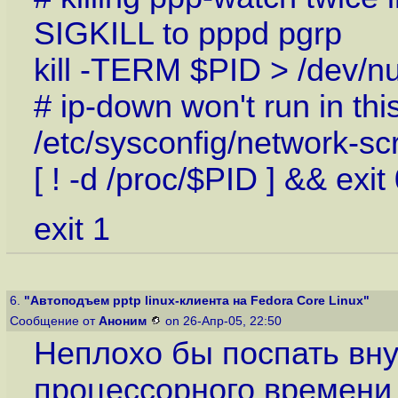
SIGKILL to pppd pgrp
kill -TERM $PID > /dev/n
# ip-down won't run in thi
/etc/sysconfig/network-sc
[ ! -d /proc/$PID ] && exit
exit 1
6.
"Автоподъем pptp linux-клиента на Fedora Core Linux"
Сообщение от
Аноним
on 26-Апр-05, 22:50
Неплохо бы поспать вну
процессорного времени 