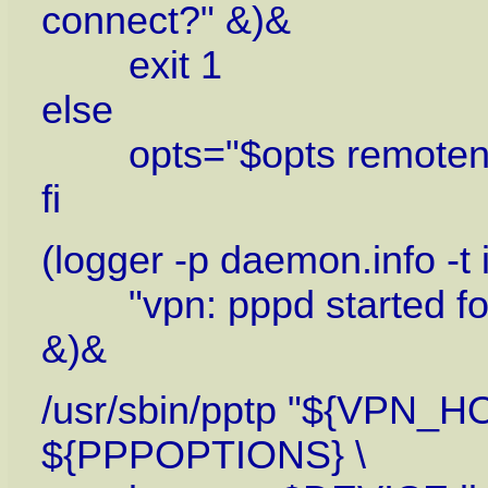
connect?" &)&
exit 1
else
opts="$opts remoten
fi
(logger -p daemon.info -t 
"vpn: pppd started fo
&)&
/usr/sbin/pptp "${VPN_H
${PPPOPTIONS} \