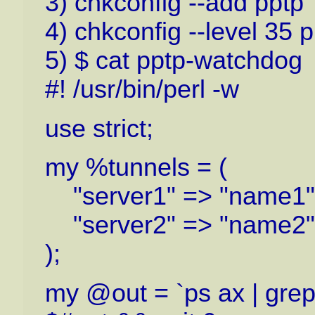
3) chkconfig --add pptp
4) chkconfig --level 35 
5) $ cat pptp-watchdog
#! /usr/bin/perl -w
use strict;
my %tunnels = (
"server1" => "name1"
"server2" => "name2"
);
my @out = `ps ax | grep