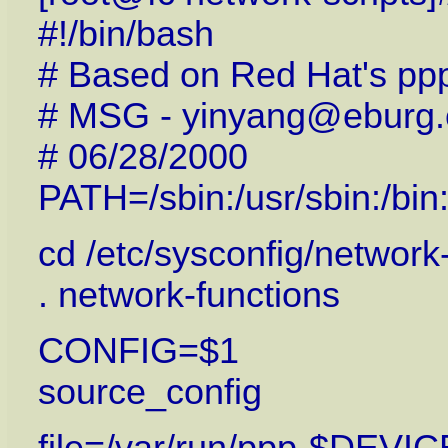
#!/bin/bash
# Based on Red Hat's ppp
# MSG - yinyang@eburg
# 06/28/2000
PATH=/sbin:/usr/sbin:/bin:
cd /etc/sysconfig/network-
. network-functions
CONFIG=$1
source_config
file=/var/run/ppp-$DEVIC