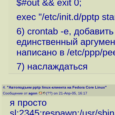
$#out && exit 0;
exec "/etc/init.d/pptp st
6) crontab -e, добавить
единственный аргумент
написано в /etc/ppp/pe
7) наслаждаться
4.
"Автоподъем pptp linux-клиента на Fedora Core Linux"
Сообщение от
agon
(??) on 21-Апр-05, 16:17
я просто
sl:2345:respawn:/usr/sbin