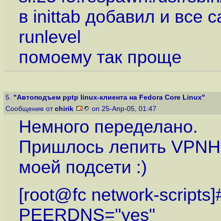
в inittab добавил и все
runlevel
помоему так проще
5.
"Автоподъем pptp linux-клиента на Fedora Core Linux"
Сообщение от
chirik
on 25-Апр-05, 01:47
Немного переделано.
Пришлось лепить VPNHO
моей подсети :)
[root@fc network-scripts]#
PEERDNS="yes"