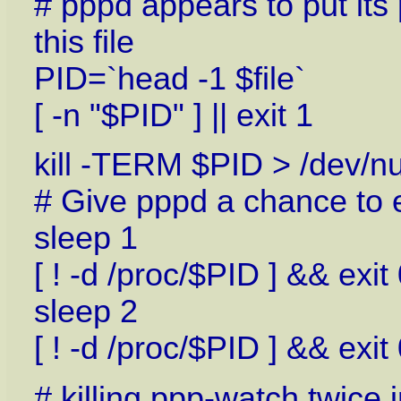
# pppd appears to put its
this file
PID=`head -1 $file`
[ -n "$PID" ] || exit 1
kill -TERM $PID > /dev/n
# Give pppd a chance to e
sleep 1
[ ! -d /proc/$PID ] && exit
sleep 2
[ ! -d /proc/$PID ] && exit
# killing ppp-watch twice 