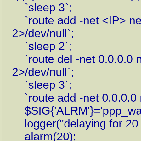
`sleep 3`;
`route add -net <IP> n
2>/dev/null`;
`sleep 2`;
`route del -net 0.0.0.0
2>/dev/null`;
`sleep 3`;
`route add -net 0.0.0.0 
$SIG{'ALRM'}='ppp_wat
logger("delaying for 20 s
alarm(20);