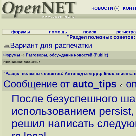
НОВОСТИ
(
+
)
КОНТ
форумы
помощь
поиск
регистр
"Раздел полезных советов: А
Вариант для распечатки
Форумы
Разговоры, обсуждение новостей
(Public)
Изначальное сообщение
"Раздел полезных советов: Автоподъем pptp linux-клиента на
Сообщение от
auto_tips
on
После безуспешного шам
использованием persist, 
решил написать следующ