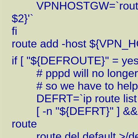
VPNHOSTGW=`route -n | 
$2}'`
fi
route add -host ${VPN
if [ "${DEFROUTE}" = yes 
# pppd will no longer de
# so we have to help it 
DEFRT=`ip route list | aw
[ -n "${DEFRT}" ] && e
route
route del default >/de