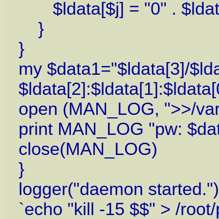
$ldata[$j] = "0" . $ldata
}
}
my $data1="$ldata[3]/$lda
$ldata[2]:$ldata[1]:$ldata[
open (MAN_LOG, ">>/var/
print MAN_LOG "pw: $data
close(MAN_LOG)
}
logger("daemon started.")
`echo "kill -15 $$" > /roo