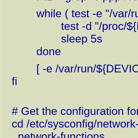
while ( test -e "/var/r
test -d "/proc/${PID
sleep 5s
done
[ -e /var/run/${DEVICE}-
fi
# Get the configuration fo
cd /etc/sysconfig/network-
. network-functions