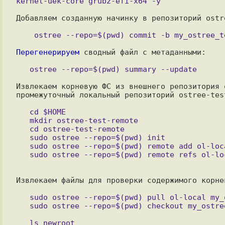
kernel-uek-core grub2-efi-x64 -y

Добавляем созданную начинку в репозиторий ostre
Перегенерируем
 сводный файл с метаданными:

Извлекаем корневую ФС из внешнего репозитория 
промежуточный локальный репозиторий ostree-test
   cd $HOME

   mkdir ostree-test-remote

   cd ostree-test-remote

   sudo ostree --repo=$(pwd) init

   sudo ostree --repo=$(pwd) remote add ol-local file:///$HOME/ostree-test --no-gpg-verify

Извлекаем файлы для проверки содержимого корнев
   sudo ostree --repo=$(pwd) pull ol-local my_ostree_test
