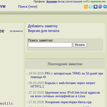
Профиль:
Аноним
(
вход
|
регистрация
)
неRU
opennet.me
РУМ
Поиск
(
теги
)
Добавить заметку
ee
Версия для печати
[
исправить
]
Поиск заметки:
Последние заметки
-
19.04.2026
PKI с аппаратным TRNG за 10 дней при
помощи AI
-
09.03.2026
Борьба с web-ботами через запрет
HTTP/1.1
-
27.02.2026
Удаление всех IPv6 link-local адресов
на всех сетевых интерфейсах в Linux
-
27.01.2026
Ускорение пересборки llama.cpp