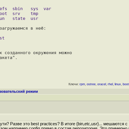
загружаемся в неё:

х созданного окружения можно

Ключи:
rpm
,
ostree
,
oracel
,
rhel
,
linux
,
boot
ьзовательский режим
и? Разве это best practices? В итоге {bin,etc,usr}... мешаются с
бразом например config прямо в состав репозитория. Это примерно 