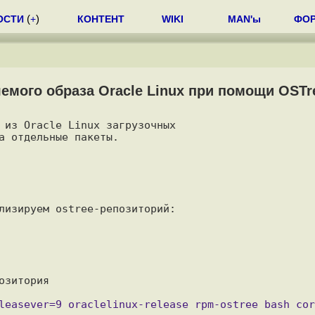
ОСТИ
(
+
)
КОНТЕНТ
WIKI
MAN'ы
ФО
емого образа Oracle Linux при помощи OSTr
 из Oracle Linux загрузочных

а отдельные пакеты.

лизируем ostree-репозиторий:

зитория
