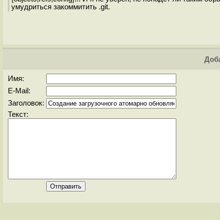
умудриться закоммитить .git.
Доба
Имя:
E-Mail:
Заголовок:
Текст: