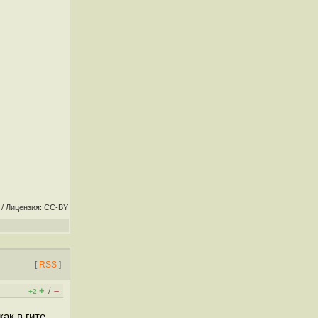
/ Лицензия: CC-BY
[
RSS
]
+
–
/
+2
как в гите