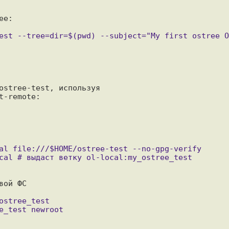
e:

ostree-test, используя

-remote:

ой ФС
