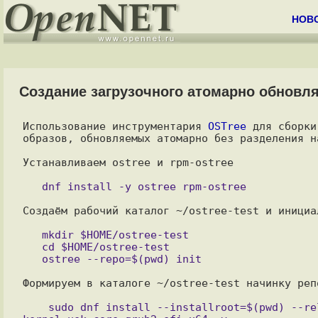
НОВ
Создание загрузочного атомарно обновля
Использование инструментария 
OSTree
 для сборки
образов, обновляемых атомарно без разделения н
Устанавливаем ostree и rpm-ostree

Создаём рабочий каталог ~/ostree-test и инициа
   mkdir $HOME/ostree-test

   cd $HOME/ostree-test

Формируем в каталоге ~/ostree-test начинку репо
    sudo dnf install --installroot=$(pwd) --releasever=9 oraclelinux-release rpm-ostree bash coreutils 