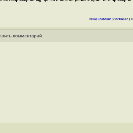
игнорирование участников
|
л
вить комментарий