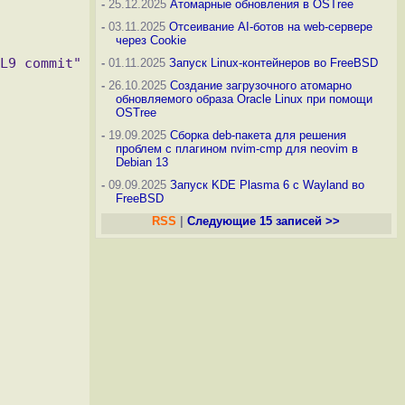
-
25.12.2025
Атомарные обновления в OSTree
-
03.11.2025
Отсеивание AI-ботов на web-сервере
через Cookie
-
01.11.2025
Запуск Linux-контейнеров во FreeBSD
-
26.10.2025
Создание загрузочного атомарно
обновляемого образа Oracle Linux при помощи
OSTree
-
19.09.2025
Сборка deb-пакета для решения
проблем с плагином nvim-cmp для neovim в
Debian 13
-
09.09.2025
Запуск KDE Plasma 6 с Wayland во
FreeBSD
RSS
|
Следующие 15 записей >>