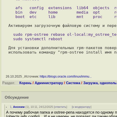
   afs   config  extensions  lib64  objects  refs  sbin   sys  var

   bin   dev     home        media  opt      root  srv    tmp

Активируем загрузочную файловую систему и пере
  sudo rpm-ostree rebase ol-local:my_ostree_test

Для установки дополнительных rpm-пакетов повер
26.10.2025 , Источник:
https://blogs.oracle.com/linux/immu...
Раздел:
Корень
/
Администратору
/
Система
/
Загрузка, однопол
Обсуждение
1
,
Аноним
(
1
), 10:11, 24/12/2025 [
ответить
]
[
к модератору
]
А почему рабочая папка и ostree-репа находятся по одному пут
{objects,refs,config}... И я не уверен, не попадет ли таким о