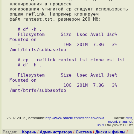
клонирования в процессе

копирования утилитой cp следует использовать 
опцию reflink. Например клонируем

файл rantest.tst, размером 200 Мб:

   # df -h .

   Filesystem      Size  Used Avail Use% 
Mounted on

   -                10G  201M  7.8G   3% 
   # cp --reflink rantest.tst clonetest.tst

   Filesystem      Size  Used Avail Use% 
Mounted on

   -                10G  201M  7.8G   3% 
25.07.2012 , Источник:
http://www.oracle.com/technetwork/a...
Ключи:
btrfs
,
mount
,
snapshot
,
linux
/ Лицензия: CC-BY
Раздел:
Корень
/
Администратору
/
Система
/
Диски и файлы
/