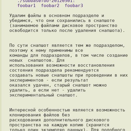
   ./subbasefoo-20120501:

Удалим файлы в основном подразделе и 
убедимся, что они сохранились в снапшоте

(занимаемое файлами дисковое пространство 
освободится только после удаления снапшота).

По сути снапшот является тем же подразделом, 
поэтому к нему применимы все

команды для подразделов, в том числе создание 
новых  снапшотов. Для

использования возможности восстановления 
состояния подраздела рекомендуется

создавать новые снапшоты при проведении в них 
экспериментов - если результат

оказался удачен, старый снапшот можно 
удалить, а если нет - удалить

экспериментальный снапшот.

Интересной особенностью является возможность 
клонирования файлов без

расходования дополнительного дискового 
пространства на каждую копию (хранится

только один экземпляр данных). Для подобного 