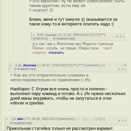
> кто заказчик? ну не может хомосапиенс быть
таким идиотом, если ему не
> платят! :D
блиин, меня и тут кинули :(( оказывается за
такое кому-то в интернете платить надо :(
8.47
,
ананим
(
?
), 12:35, 30/07/2012 [
^
] [
^^
] [
^^^
]
+
–
/
[
ответить
]
[
к модератору
]
угу как там у Филатова про Федота стрельца
Полно, голубь, не греши, Убери свои...
текст
свёрнут,
показать
2.15
,
Аноним
(
-
), 00:27, 27/07/2012 [
^
] [
^^
] [
^^^
] [
ответить
]
[
↑
]
+1
[
к модератору
]
+
–
/
> Как же это отвратительно сложено и
непоследовательно по сравнению с zfs.
Наоборот. С бтром все очень просто и логично -
выполнил пару команд и готово. А с zfs нужно несколько
дней маны вкуривать, чтобы не запутаться в этих
vdevах и zpoolах.
1.9
,
alex
(
??
), 06:00, 26/07/2012 [
ответить
] [
﹢﹢﹢
] [
· · ·
]
[
↓
] [
↑
]
+
–
/
[
к модератору
]
Прикольная статейка только не рассмотрен вариант