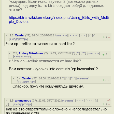
>смущает. Если используется 2 (возможно разных
диска) под одну fs, то btrfs создает рейд0 для данных
что ли?
https://btrfs.wiki.kernel.org/index.php/Using_Btrfs_with_Multi
ple_Devices
1.2
,
Xander
(
??
), 14:04, 25/07/2012 [
ответить
] [
﹢﹢﹢
] [
· · ·
]
[
↓
] [
↑
]
+
–
/
[
к модератору
]
Чем cp --reflink отличается от hard link?
2.3
,
Andrey Mitrofanov
(
?
), 14:24, 25/07/2012 [
^
] [
^^
] [
^^^
] [
ответить
]
+
–
/
[
к модератору
]
> Чем cp --reflink отличается от hard link?
Вам пожевать кусочек info coreutils 'cp invocation' ?
3.4
,
Xander
(
??
), 14:50, 25/07/2012 [
^
] [
^^
] [
^^^
] [
ответить
]
+
–
/
[
к модератору
]
Спасибо, пожуйте кому-нибудь другому.
1.5
,
anonymous
(
??
), 21:06, 25/07/2012 [
ответить
] [
﹢﹢﹢
] [
· · ·
]
[
↓
]
–5
+
–
/
[
↑
] [
к модератору
]
Как же это отвратительно сложено и непоследовательно
по сравнению с zfs.