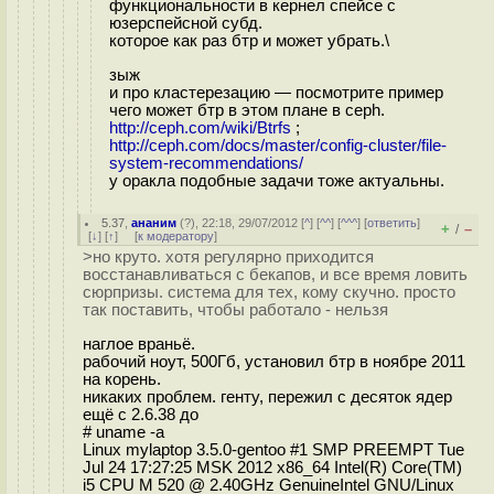
функциональности в кернел спейсе с
юзерспейсной субд.
которое как раз бтр и может убрать.\
зыж
и про кластерезацию — посмотрите пример
чего может бтр в этом плане в ceph.
http://ceph.com/wiki/Btrfs
;
http://ceph.com/docs/master/config-cluster/file-
system-recommendations/
у оракла подобные задачи тоже актуальны.
5.37
,
ананим
(
?
), 22:18, 29/07/2012 [
^
] [
^^
] [
^^^
] [
ответить
]
+
–
/
[
↓
] [
↑
] [
к модератору
]
>но круто. хотя регулярно приходится
восстанавливаться с бекапов, и все время ловить
сюрпризы. система для тех, кому скучно. просто
так поставить, чтобы работало - нельзя
наглое враньё.
рабочий ноут, 500Гб, установил бтр в ноябре 2011
на корень.
никаких проблем. генту, пережил с десяток ядер
ещё с 2.6.38 до
# uname -a
Linux mylaptop 3.5.0-gentoo #1 SMP PREEMPT Tue
Jul 24 17:27:25 MSK 2012 x86_64 Intel(R) Core(TM)
i5 CPU M 520 @ 2.40GHz GenuineIntel GNU/Linux