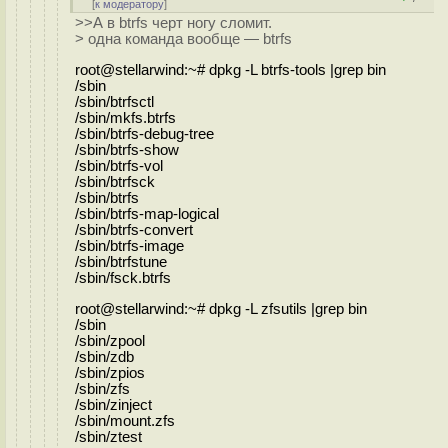
[
к модератору
]
>>А в btrfs черт ногу сломит.
> одна команда вообще — btrfs
root@stellarwind:~# dpkg -L btrfs-tools |grep bin
/sbin
/sbin/btrfsctl
/sbin/mkfs.btrfs
/sbin/btrfs-debug-tree
/sbin/btrfs-show
/sbin/btrfs-vol
/sbin/btrfsck
/sbin/btrfs
/sbin/btrfs-map-logical
/sbin/btrfs-convert
/sbin/btrfs-image
/sbin/btrfstune
/sbin/fsck.btrfs
root@stellarwind:~# dpkg -L zfsutils |grep bin
/sbin
/sbin/zpool
/sbin/zdb
/sbin/zpios
/sbin/zfs
/sbin/zinject
/sbin/mount.zfs
/sbin/ztest