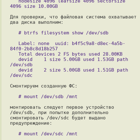
   nodesize 4096 leafsize 4096 sectorsize 
Для проверки, что файловая система охватывает 
два диска выполним:

   Label: none  uuid: b4f5c9a8-d8ec-4a5b-
84f0-2b8c8d18b257

   Total devices 2 FS bytes used 28.00KB

   devid    1 size 5.00GB used 1.53GB path 
/dev/sdb

   devid    2 size 5.00GB used 1.51GB path 
Смонтируем созданную ФС:

монтировать следует первое устройство 
/dev/sdb, при попытке дополнительно

смонтировать /dev/sdc будет выдано 
предупреждение:
