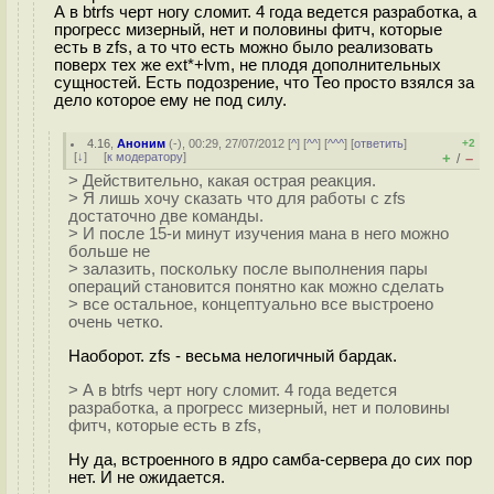
А в btrfs черт ногу сломит. 4 года ведется разработка, а
прогресс мизерный, нет и половины фитч, которые
есть в zfs, а то что есть можно было реализовать
поверх тех же ext*+lvm, не плодя дополнительных
сущностей. Есть подозрение, что Тео просто взялся за
дело которое ему не под силу.
4.16
,
Аноним
(
-
), 00:29, 27/07/2012 [
^
] [
^^
] [
^^^
] [
ответить
]
+2
[
↓
] [
к модератору
]
+
–
/
> Действительно, какая острая реакция.
> Я лишь хочу сказать что для работы с zfs
достаточно две команды.
> И после 15-и минут изучения мана в него можно
больше не
> залазить, поскольку после выполнения пары
операций становится понятно как можно сделать
> все остальное, концептуально все выстроено
очень четко.
Наоборот. zfs - весьма нелогичный бардак.
> А в btrfs черт ногу сломит. 4 года ведется
разработка, а прогресс мизерный, нет и половины
фитч, которые есть в zfs,
Ну да, встроенного в ядро самба-сервера до сих пор
нет. И не ожидается.