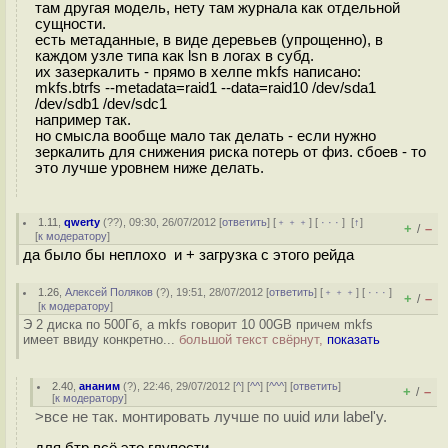
там другая модель, нету там журнала как отдельной
сущности.
есть метаданные, в виде деревьев (упрощенно), в
каждом узле типа как lsn в логах в субд.
их зазеркалить - прямо в хелпе mkfs написано:
mkfs.btrfs --metadata=raid1 --data=raid10 /dev/sda1
/dev/sdb1 /dev/sdc1
например так.
но смысла вообще мало так делать - если нужно
зеркалить для снижения риска потерь от физ. сбоев - то
это лучше уровнем ниже делать.
1.11
,
qwerty
(
??
), 09:30, 26/07/2012 [
ответить
] [
﹢﹢﹢
] [
· · ·
]
[
↑
]
+
–
/
[
к модератору
]
да было бы неплохо и + загрузка с этого рейда
1.26
,
Алексей Поляков
(
?
), 19:51, 28/07/2012 [
ответить
] [
﹢﹢﹢
] [
· · ·
]
+
–
/
[
к модератору
]
Э 2 диска по 500Гб, а mkfs говорит 10 00GB причем mkfs
имеет ввиду конкретно...
большой текст свёрнут,
показать
2.40
,
ананим
(
?
), 22:46, 29/07/2012 [
^
] [
^^
] [
^^^
] [
ответить
]
+
–
/
[
к модератору
]
>все не так. монтировать лучше по uuid или label'у.
для бтр всё это глупости.