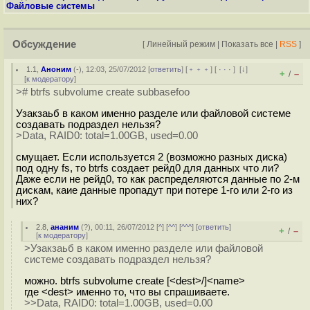
Файловые системы
Обсуждение
[
Линейный режим
|
Показать все
|
RSS
]
1.1
,
Аноним
(
-
), 12:03, 25/07/2012 [
ответить
] [
﹢﹢﹢
] [
· · ·
]
[
↓
]
+
–
/
[
к модератору
]
># btrfs subvolume create subbasefoo
Узакзаьб в каком именно разделе или файловой системе
создавать подраздел нельзя?
>Data, RAID0: total=1.00GB, used=0.00
смущает. Если используется 2 (возможно разных диска)
под одну fs, то btrfs создает рейд0 для данных что ли?
Даже если не рейд0, то как распределяются данные по 2-м
дискам, каие данные пропадут при потере 1-го или 2-го из
них?
2.8
,
ананим
(
?
), 00:11, 26/07/2012 [
^
] [
^^
] [
^^^
] [
ответить
]
+
–
/
[
к модератору
]
>Узакзаьб в каком именно разделе или файловой
системе создавать подраздел нельзя?
можно. btrfs subvolume create [<dest>/]<name>
где <dest> именно то, что вы спрашиваете.
>>Data, RAID0: total=1.00GB, used=0.00