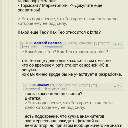
Мааааааркетологи!
- Тормозит? Маркетологи! -> Докупите еще
оперативы!
> Есть подозрение, что Тео просто взялся за дело
которое ему не под силу.
Какой еще Тео? Как Тео относится к btrfs?
5.33
,
Алексей Поляков
(
?
), 23:59, 28/07/2012 [
^
] [
^^
] [
^^^
]
+
–
/
[
ответить
]
[
к модератору
]
> Какой еще Тео? Как Тео относится к btrfs?
так Тео еще давно высказался в том смысле
что со временем btrfs станет основной ФС в
линуксе.
но сам лично вроде бы не участвует в разработке.
6.38
,
ананим
(
?
), 22:22, 29/07/2012 [
^
] [
^^
] [
^^^
]
+
–
/
[
ответить
]
[
к модератору
]
так за какое дело он взялся?
цитатка:
>Есть подозрение, что Тео просто взялся за
дело которое ему не под силу.
есть подозрение, что кучка анамнитегов
заинтересована накидать фекалий на
вентилятор, но при этом вообще ничего не зная и