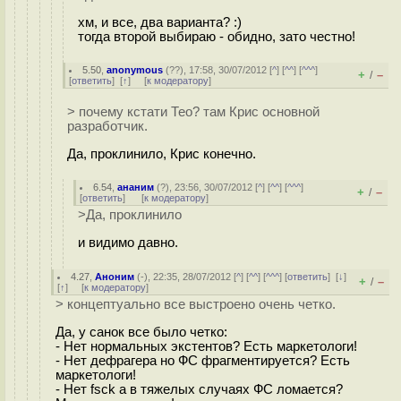
хм, и все, два варианта? :)
тогда второй выбираю - обидно, зато честно!
5.50
,
anonymous
(
??
), 17:58, 30/07/2012 [
^
] [
^^
] [
^^^
]
+
–
/
[
ответить
]
[
↑
] [
к модератору
]
> почему кстати Тео? там Крис основной
разработчик.
Да, проклинило, Крис конечно.
6.54
,
ананим
(
?
), 23:56, 30/07/2012 [
^
] [
^^
] [
^^^
]
+
–
/
[
ответить
]
[
к модератору
]
>Да, проклинило
и видимо давно.
4.27
,
Аноним
(
-
), 22:35, 28/07/2012 [
^
] [
^^
] [
^^^
] [
ответить
]
[
↓
]
+
–
/
[
↑
] [
к модератору
]
> концептуально все выстроено очень четко.
Да, у санок все было четко:
- Нет нормальных экстентов? Есть маркетологи!
- Нет дефрагера но ФС фрагментируется? Есть
маркетологи!
- Нет fsck а в тяжелых случаях ФС ломается?