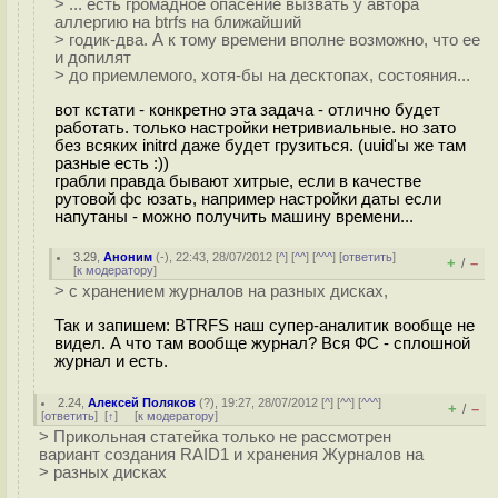
> ... есть громадное опасение вызвать у автора
аллергию на btrfs на ближайший
> годик-два. А к тому времени вполне возможно, что ее
и допилят
> до приемлемого, хотя-бы на десктопах, состояния...
вот кстати - конкретно эта задача - отлично будет
работать. только настройки нетривиальные. но зато
без всяких initrd даже будет грузиться. (uuid'ы же там
разные есть :))
грабли правда бывают хитрые, если в качестве
рутовой фс юзать, например настройки даты если
напутаны - можно получить машину времени...
3.29
,
Аноним
(
-
), 22:43, 28/07/2012 [
^
] [
^^
] [
^^^
] [
ответить
]
+
–
/
[
к модератору
]
> с хранением журналов на разных дисках,
Так и запишем: BTRFS наш супер-аналитик вообще не
видел. А что там вообще журнал? Вся ФС - сплошной
журнал и есть.
2.24
,
Алексей Поляков
(
?
), 19:27, 28/07/2012 [
^
] [
^^
] [
^^^
]
+
–
/
[
ответить
]
[
↑
] [
к модератору
]
> Прикольная статейка только не рассмотрен
вариант создания RAID1 и хранения Журналов на
> разных дисках