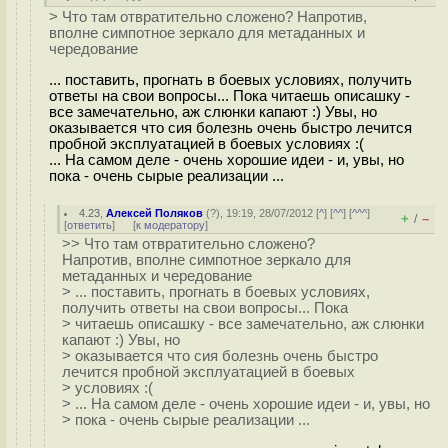
> Что там отвратительно сложено? Напротив,
вполне симпотное зеркало для метаданных и
чередование
... поставить, прогнать в боевых условиях, получить
ответы на свои вопросы... Пока читаешь описашку -
все замечательно, аж слюнки капают :) Увы, но
оказывается что сия болезнь очень быстро лечится
пробной эксплуатацией в боевых условиях :(
... На самом деле - очень хорошие идеи - и, увы, но
пока - очень сырые реализации ...
4.23
,
Алексей Поляков
(
?
), 19:19, 28/07/2012 [
^
] [
^^
] [
^^^
]
+
–
/
[
ответить
]
[
к модератору
]
>> Что там отвратительно сложено?
Напротив, вполне симпотное зеркало для
метаданных и чередование
> ... поставить, прогнать в боевых условиях,
получить ответы на свои вопросы... Пока
> читаешь описашку - все замечательно, аж слюнки
капают :) Увы, но
> оказывается что сия болезнь очень быстро
лечится пробной эксплуатацией в боевых
> условиях :(
> ... На самом деле - очень хорошие идеи - и, увы, но
> пока - очень сырые реализации ...