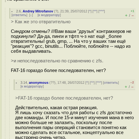
2.6
,
Andrey Mitrofanov
(
?
), 21:39, 25/07/2012 [
^
] [
^^
] [
^^^
]
+1
[
ответить
]
[
↓
] [
к модератору
]
+
–
/
> Как же это отвратительно
Синдром отмены? ///Вам ваши "друзья" контраккеров не
подкинули? Да-да, пинги и тфтп ч-з нат ещё _более
отвратительны! grub, gmp, ... На что у ваших там ещё
"реакция"? gcc, binutils... Поблюйте, поблюйте -- надо из
себя выдавливать.
>и непоследовательно по сравнению с zfs.
FAT-16 гораздо более последователен, нет?
3.14
,
anonymous
(
??
), 17:48, 26/07/2012 [
^
] [
^^
] [
^^^
] [
ответить
]
–2
[
к модератору
]
+
–
/
>FAT-16 гораздо более последователен, нет?
Действительно, какая острая реакция.
Я лишь хочу сказать что для работы с zfs достаточно
две команды. И после 15-и минут изучения мана в него
можно больше не залазить, поскольку после
выполнения пары операций становится понятно как
можно сделать все остальное, концептуально все
выстроено очень четко.