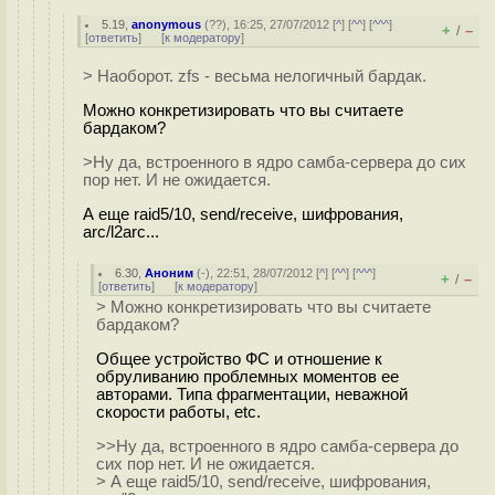
5.19
,
anonymous
(
??
), 16:25, 27/07/2012 [
^
] [
^^
] [
^^^
]
+
–
/
[
ответить
]
[
к модератору
]
> Наоборот. zfs - весьма нелогичный бардак.
Можно конкретизировать что вы считаете
бардаком?
>Ну да, встроенного в ядро самба-сервера до сих
пор нет. И не ожидается.
А еще raid5/10, send/receive, шифрования,
arc/l2arc...
6.30
,
Аноним
(
-
), 22:51, 28/07/2012 [
^
] [
^^
] [
^^^
]
+
–
/
[
ответить
]
[
к модератору
]
> Можно конкретизировать что вы считаете
бардаком?
Общее устройство ФС и отношение к
обруливанию проблемных моментов ее
авторами. Типа фрагментации, неважной
скорости работы, etc.
>>Ну да, встроенного в ядро самба-сервера до
сих пор нет. И не ожидается.
> А еще raid5/10, send/receive, шифрования,