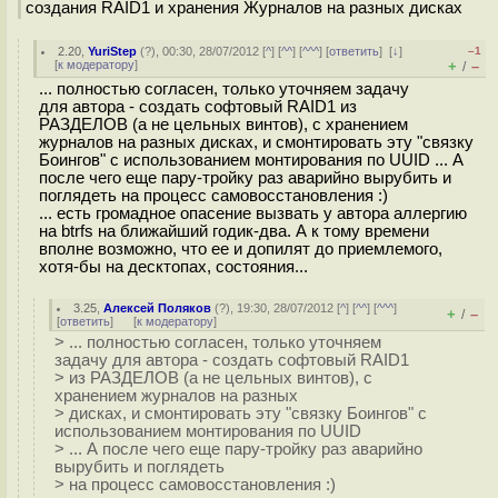
создания RAID1 и хранения Журналов на разных дисках
2.20
,
YuriStep
(
?
), 00:30, 28/07/2012 [
^
] [
^^
] [
^^^
] [
ответить
]
[
↓
]
–1
[
к модератору
]
+
–
/
... полностью согласен, только уточняем задачу
для автора - создать софтовый RAID1 из
РАЗДЕЛОВ (а не цельных винтов), с хранением
журналов на разных дисках, и смонтировать эту "связку
Боингов" с использованием монтирования по UUID ... А
после чего еще пару-тройку раз аварийно вырубить и
поглядеть на процесс самовосстановления :)
... есть громадное опасение вызвать у автора аллергию
на btrfs на ближайший годик-два. А к тому времени
вполне возможно, что ее и допилят до приемлемого,
хотя-бы на десктопах, состояния...
3.25
,
Алексей Поляков
(
?
), 19:30, 28/07/2012 [
^
] [
^^
] [
^^^
]
+
–
/
[
ответить
]
[
к модератору
]
> ... полностью согласен, только уточняем
задачу для автора - создать софтовый RAID1
> из РАЗДЕЛОВ (а не цельных винтов), с
хранением журналов на разных
> дисках, и смонтировать эту "связку Боингов" с
использованием монтирования по UUID
> ... А после чего еще пару-тройку раз аварийно
вырубить и поглядеть
> на процесс самовосстановления :)