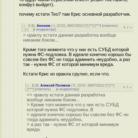
конфуз выйдет).
почему кстати Тео? там Крис основной разработчик.
5.31
,
Аноним
(
-
), 22:53, 28/07/2012 [
^
] [
^^
] [
^^^
] [
ответить
]
+
–
/
[
↓
] [
к модератору
]
> ораклу кстати данная разработка вообще
никаким боком...
Кроме того момента что у них есть СУБД которой
нужна ФС-подложка. В идеале конечно хорошо бы
совсем без ФС но тогда админить неудобно, а раз
так - нужна ФС от которой минимум вреда.
Кстати Крис из оракла срулил, если что.
6.32
,
Алексей Поляков
(
?
), 23:57, 28/07/2012 [
^
] [
^^
]
+
–
/
[
^^^
] [
ответить
]
[
к модератору
]
>> ораклу кстати данная разработка
вообще никаким боком...
> Кроме того момента что у них есть СУБД
которой нужна ФС-подложка. В
> идеале конечно хорошо бы совсем без ФС но
тогда админить неудобно,
> а раз так - нужна ФС от которой минимум
вреда.