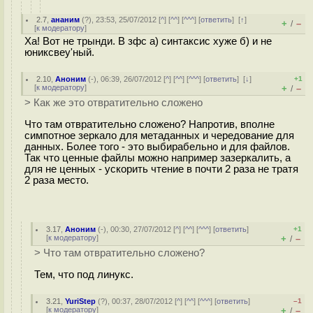
2.7
,
ананим
(
?
), 23:53, 25/07/2012 [
^
] [
^^
] [
^^^
] [
ответить
]
[
↑
]
+
–
/
[
к модератору
]
Ха! Вот не трынди. В зфс а) синтаксис хуже б) и не
юниксвеу'ный.
2.10
,
Аноним
(
-
), 06:39, 26/07/2012 [
^
] [
^^
] [
^^^
] [
ответить
]
[
↓
]
+1
[
к модератору
]
+
–
/
> Как же это отвратительно сложено
Что там отвратительно сложено? Напротив, вполне
симпотное зеркало для метаданных и чередование для
данных. Более того - это выбирабельно и для файлов.
Так что ценные файлы можно например зазеркалить, а
для не ценных - ускорить чтение в почти 2 раза не тратя
2 раза место.
3.17
,
Аноним
(
-
), 00:30, 27/07/2012 [
^
] [
^^
] [
^^^
] [
ответить
]
+1
[
к модератору
]
+
–
/
> Что там отвратительно сложено?
Тем, что под линукс.
3.21
,
YuriStep
(
?
), 00:37, 28/07/2012 [
^
] [
^^
] [
^^^
] [
ответить
]
–1
[
к модератору
]
+
–
/