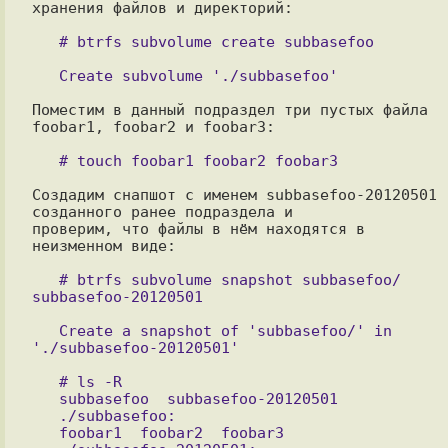
хранения файлов и директорий:

Поместим в данный подраздел три пустых файла 
foobar1, foobar2 и foobar3:

Создадим снапшот с именем subbasefoo-20120501 
созданного ранее подраздела и

проверим, что файлы в нём находятся в 
неизменном виде:

   # btrfs subvolume snapshot subbasefoo/ 
   Create a snapshot of 'subbasefoo/' in 
   # ls -R

   subbasefoo  subbasefoo-20120501

   ./subbasefoo:

   foobar1  foobar2  foobar3
