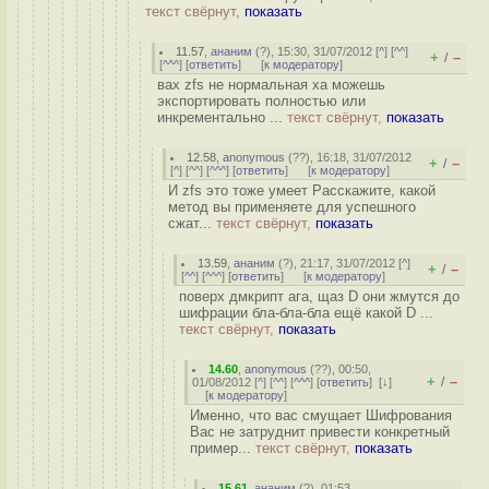
текст свёрнут,
показать
11.57
,
ананим
(
?
), 15:30, 31/07/2012 [
^
] [
^^
]
+
–
/
[
^^^
] [
ответить
]
[
к модератору
]
вах zfs не нормальная ха можешь
экспортировать полностью или
инкрементально ...
текст свёрнут,
показать
12.58
,
anonymous
(
??
), 16:18, 31/07/2012
+
–
/
[
^
] [
^^
] [
^^^
] [
ответить
]
[
к модератору
]
И zfs это тоже умеет Расскажите, какой
метод вы применяете для успешного
сжат...
текст свёрнут,
показать
13.59
,
ананим
(
?
), 21:17, 31/07/2012 [
^
]
+
–
/
[
^^
] [
^^^
] [
ответить
]
[
к модератору
]
поверх дмкрипт ага, щаз D они жмутся до
шифрации бла-бла-бла ещё какой D ...
текст свёрнут,
показать
14.60
,
anonymous
(
??
), 00:50,
+
–
/
01/08/2012 [
^
] [
^^
] [
^^^
] [
ответить
]
[
↓
]
[
к модератору
]
Именно, что вас смущает Шифрования
Вас не затруднит привести конкретный
пример...
текст свёрнут,
показать
15.61
,
ананим
(
?
), 01:53,