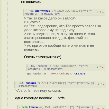
не понимая.
7.51
,
anonymous
(
??
), 18:00, 30/07/2012 [
^
] [
^^
] [
^^^
]
+
–
/
[
ответить
]
[
к модератору
]
> так за какое дело он взялся?
> цитатка:
>>Есть подозрение, что Тео просто взялся за
дело которое ему не под силу.
> есть подозрение, что кучка анамнитегов
заинтересована накидать фекалий на
вентилятор,
> но при этом вообще ничего не зная и не
понимая.
Очень самокритично:)
8.55
,
ананим
(
?
), 23:57, 30/07/2012 [
^
] [
^^
] [
^^^
]
+
–
/
[
ответить
]
[
к модератору
]
да пошёл ты ...
текст свёрнут,
показать
4.36
,
ананим
(
?
), 22:14, 29/07/2012 [
^
] [
^^
] [
^^^
] [
ответить
]
[
↑
]
+
–
/
[
к модератору
]
>А в btrfs черт ногу сломит.
одна команда вообще — btrfs
5.64
,
Elhana
(
ok
), 15:03, 24/08/2012 [
^
] [
^^
] [
^^^
] [
ответить
]
+
–
/