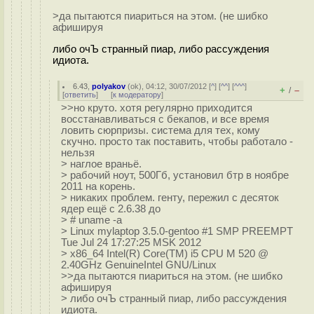
>да пытаются пиариться на этом. (не шибко
афишируя
либо очЪ странный пиар, либо рассуждения
идиота.
6.43
,
polyakov
(
ok
), 04:12, 30/07/2012 [
^
] [
^^
] [
^^^
]
+
–
/
[
ответить
]
[
к модератору
]
>>но круто. хотя регулярно приходится
восстанавливаться с бекапов, и все время
ловить сюрпризы. система для тех, кому
скучно. просто так поставить, чтобы работало -
нельзя
> наглое враньё.
> рабочий ноут, 500Гб, установил бтр в ноябре
2011 на корень.
> никаких проблем. генту, пережил с десяток
ядер ещё с 2.6.38 до
> # uname -a
> Linux mylaptop 3.5.0-gentoo #1 SMP PREEMPT
Tue Jul 24 17:27:25 MSK 2012
> x86_64 Intel(R) Core(TM) i5 CPU M 520 @
2.40GHz GenuineIntel GNU/Linux
>>да пытаются пиариться на этом. (не шибко
афишируя
> либо очЪ странный пиар, либо рассуждения
идиота.