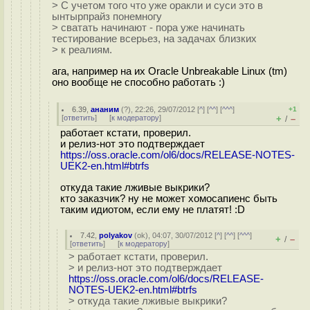
> С учетом того что уже оракли и суси это в
ынтырпрайз понемногу
> сватать начинают - пора уже начинать
тестирование всерьез, на задачах близких
> к реалиям.
ага, например на их Oracle Unbreakable Linux (tm)
оно вообще не способно работать :)
6.39
,
ананим
(
?
), 22:26, 29/07/2012 [
^
] [
^^
] [
^^^
]
+1
[
ответить
]
[
к модератору
]
+
–
/
работает кстати, проверил.
и релиз-нот это подтверждает
https://oss.oracle.com/ol6/docs/RELEASE-NOTES-
UEK2-en.html#btrfs
откуда такие лживые выкрики?
кто заказчик? ну не может хомосапиенс быть
таким идиотом, если ему не платят! :D
7.42
,
polyakov
(
ok
), 04:07, 30/07/2012 [
^
] [
^^
] [
^^^
]
+
–
/
[
ответить
]
[
к модератору
]
> работает кстати, проверил.
> и релиз-нот это подтверждает
https://oss.oracle.com/ol6/docs/RELEASE-
NOTES-UEK2-en.html#btrfs
> откуда такие лживые выкрики?