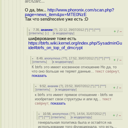
arc/l2arc...
О да, btw...
http://www.phoronix.com/scan.php?
page=news_item&px=MTE0NzE
Так что send/receive уже есть :D
7.35
,
ананим
(
?
), 22:12, 29/07/2012 [
^
] [
^^
] [
^^^
]
+
–
/
[
ответить
]
[
↓
] [
к модератору
]
шифврование тоже есть
https://btrfs.wiki.kernel.org/index.php/SysadminGu
ide#btrfs_on_top_of_dmcrypt
8.49
,
anonymous
(
??
), 17:52, 30/07/2012 [
^
] [
^^
] [
^^^
]
+
–
/
[
ответить
]
[
к модератору
]
К btrfs это имеет косвенное отношение Но да, то
что оно больше не теряет данные...
текст свёрнут,
показать
9.52
,
ананим
(
?
), 23:52, 30/07/2012 [
^
] [
^^
] [
^^^
]
+
–
/
[
ответить
]
[
к модератору
]
к btrfs это имеет прямое отношение - btrfs не
изобретает свои структуры и апи яд...
текст
свёрнут,
показать
10.56
,
anonymous
(
??
), 14:54, 31/07/2012 [
^
]
+
–
/
[
^^
] [
^^^
] [
ответить
]
[
к модератору
]
генеральная политика была и остаётся на
использование того функционала, что есть...