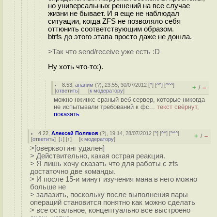
но универсальных решений на все случае
жизни не бывает. И я еще не наблюдал
ситуации, когда ZFS не позволяло себя
оттюнить соответствующим образом.
btrfs до этого этапа просто даже не дошла.
>Так что send/receive уже есть :D
Ну хоть что-то:).
8.53
,
ананим
(
?
), 23:55, 30/07/2012 [
^
] [
^^
] [
^^^
]
+
–
/
[
ответить
]
[
к модератору
]
можно нжинкс сраный веб-сервер, которые никогда
не испытывали требований к фс...
текст свёрнут,
показать
4.22
,
Алексей Поляков
(
?
), 19:14, 28/07/2012 [
^
] [
^^
] [
^^^
]
+
–
/
[
ответить
]
[
↓
] [
↑
] [
к модератору
]
>[оверквотинг удален]
> Действительно, какая острая реакция.
> Я лишь хочу сказать что для работы с zfs
достаточно две команды.
> И после 15-и минут изучения мана в него можно
больше не
> залазить, поскольку после выполнения пары
операций становится понятно как можно сделать
> все остальное, концептуально все выстроено