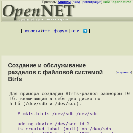
Профиль:
Аноним
(
вход
|
регистрация
)
неRU
opennet.me
[
новости
/
+++
|
форум
|
теги
|
]
Создание и обслуживание
разделов с файловой системой
[
исправить
]
Btrfs
Для примера создадим Btrfs-раздел размером 10 
Гб, включающий в себя два диска по

5 Гб (/dev/sdb и /dev/sdc):

   adding device /dev/sdc id 2

   fs created label (null) on /dev/sdb
