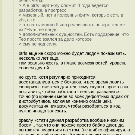
очень четко.
> А в btrfs черт ногу сломит. 4 года ведется
разработка, а прогресс
> мизерный, нет и половины фитч, которые есть в
zfs, а то
> что есть можно было реализовать поверх тех же
ext*+lvm, не плодя
> дополнительных сущностей. Есть подозрение, что
Тео просто взялся за дело которое
> ему не под силу.
btrfs еще не скоро можно будет людям показывать.
несколько лет еще.
там реально жесть, в плане возможностей, уровень
совсем другой.
но круто. хотя регулярно приходится
восстанавливаться с бекапов, и все время ловить
сюрпризы. система для тех, кому скучно. просто так
поставить, чтобы работало - нельзя, развалится
точно (по крайней мере во всех дефолтных ядрах от
дистрибутивов, включая конечно oracle uek).
документация никакая, чтобы разобраться в код
нужно иногда залезать.
ораклу кстати данная разработка вообще никаким
боком... так что они похоже просто бабло дают, да
пытаются пиариться на этом. (не шибко афишируя, а
то вдруг какой серьезный клиент решит поставить,