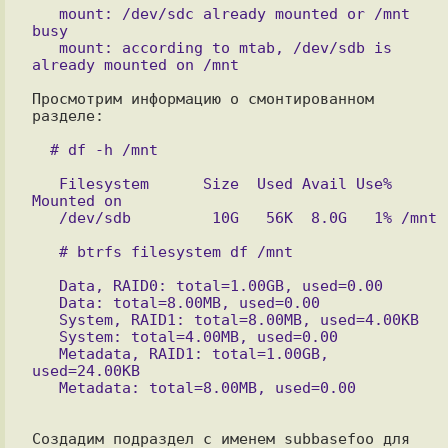
   mount: /dev/sdc already mounted or /mnt 
busy

   mount: according to mtab, /dev/sdb is 
Просмотрим информацию о смонтированном 
разделе:

   Filesystem      Size  Used Avail Use% 
Mounted on

   Data, RAID0: total=1.00GB, used=0.00

   Data: total=8.00MB, used=0.00

   System, RAID1: total=8.00MB, used=4.00KB

   System: total=4.00MB, used=0.00

   Metadata, RAID1: total=1.00GB, 
used=24.00KB

Создадим подраздел с именем subbasefoo для 