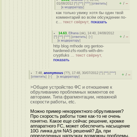
+
–
/
01/08/2012 [
^
] [
^^
] [
^^^
] [
ответить
]
[
к модератору
]
как только увижу хотя бы один твой
комментарий во всём обсуждении по-
с...
текст свёрнут,
показать
14.63
,
Elhana
(
ok
), 14:40, 24/08/2012
+
–
/
[
^
] [
^^
] [
^^^
] [
ответить
]
[
↑
]
[
к модератору
]
http blog mthode org gentoo-
hardened-zfs-rootfs-with-dm-
cryptluks ...
текст свёрнут,
показать
7.48
,
anonymous
(
??
), 17:48, 30/07/2012 [
^
] [
^^
] [
^^^
]
+
–
/
[
ответить
]
[
↑
] [
к модератору
]
>Общее устройство ФС и отношение к
обруливанию проблемных моментов ее
авторами. Типа фрагментации, неважной
скорости работы, etc.
Можно пример некорректного обруливания?
Про скорость работы тоже как-то не очень
понятно. Какое еще сейчас решение, кромке
аппаратного FC, может обеспечить насыщение
10G линка для NAS решений? Да, при
определенных нагрузках возможны проблемы,