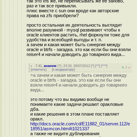
так это xfs же, не переписывать же ее заново,
раз и так все привыкли.
плюс вместе с sun они вроде как авторские
права на zfs приобрели?
просто остальная их деятельность выглядит
вполне разумной - mysql развивают чтобы к
oracle клиентов растить, rhel форкнули тоже для
удобства и всеобщей выгоды и т. п.
а зачем и какая может быть синергия между
oracle и btrfs - загадка. это как если бы они взяли
reiser4 и начали доводить до товарного вида...
7.41
,
ананим
(
?
), 23:20, 29/07/2012 [
^
] [
^^
] [
^^^
]
+
–
/
[
ответить
]
[
к модератору
]
>а зачем и какая может быть синергия между
oracle и btrfs - загадка. это как если бы они
взяли reiser4 и начали доводить до товарного
вида...
это потому что вы видимо вообще не
понимаете какие задачи решают оракловые
дба.
и какие решения в этом плане поставляет
оракл.
http://docs.oracle.com/cd/E11882_01/server.112/e
18951/asmcon.htm#i1021337
а также не видите дублирования