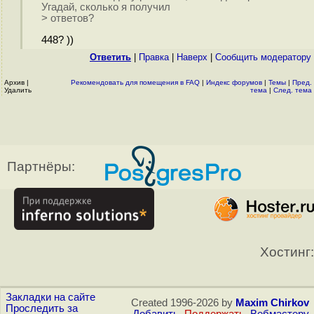
Угадай, сколько я получил
> ответов?
448? ))
Ответить
|
Правка
|
Наверх
|
Cообщить модератору
Архив
|
Рекомендовать для помещения в FAQ
|
Индекс форумов
|
Темы
|
Пред.
Удалить
тема
|
След. тема
Партнёры:
Хостинг:
Закладки на сайте
Created 1996-2026 by
Maxim Chirkov
Проследить за