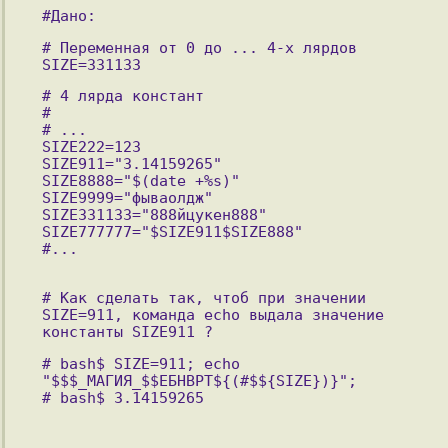
#Дано:
# Переменная от 0 до ... 4-х лярдов 
SIZE=331133
# 4 лярда констант
#
# ...
SIZE222=123
SIZE911="3.14159265"
SIZE8888="$(date +%s)"
SIZE9999="фываолдж"
SIZE331133="888йцукен888"
SIZE777777="$SIZE911$SIZE888"
#...
# Как сделать так, чтоб при значении 
SIZE=911, команда echo выдала значение 
константы SIZE911 ?
# bash$ SIZE=911; echo 
"$$$_МАГИЯ_$$ЕБНВРТ${(#$${SIZE})}"; 
# bash$ 3.14159265