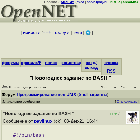
Профиль:
Аноним
(
вход
|
регистрация
)
неRU
opennet.me
[
новости
/
+++
|
форум
|
теги
|
]
форумы
правила/FAQ
поиск
регистрация
вход/
слежка
выход
RSS
"Новогоднее задание по BASH "
Вариант для распечатки
Пред. тема
|
След. тема
Форум
Программирование под UNIX
(
Shell скрипты
)
Изначальное сообщение
[
Отслеживать
]
"Новогоднее задание по BASH "
+
–
/
+1
Сообщение от
pavlinux
(ok), 08-Дек-21, 16:44
#!/bin/bash