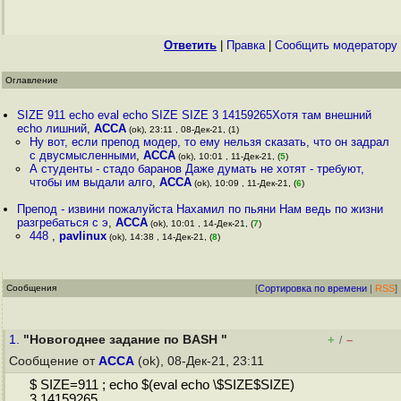
Ответить
|
Правка
|
Cообщить модератору
Оглавление
SIZE 911 echo eval echo SIZE SIZE 3 14159265Хотя там внешний
echo лишний
,
ACCA
(ok), 23:11 , 08-Дек-21, (1)
Ну вот, если препод модер, то ему нельзя сказать, что он задрал
с двусмысленными
,
ACCA
(ok), 10:01 , 11-Дек-21, (
5
)
А студенты - стадо баранов Даже думать не хотят - требуют,
чтобы им выдали алго
,
ACCA
(ok), 10:09 , 11-Дек-21, (
6
)
Препод - извини пожалуйста Нахамил по пьяни Нам ведь по жизни
разгребаться с э
,
ACCA
(ok), 10:01 , 14-Дек-21, (
7
)
448
,
pavlinux
(ok), 14:38 , 14-Дек-21, (
8
)
Сообщения
[
Сортировка по времени
|
RSS
]
1.
"Новогоднее задание по BASH "
+
–
/
Сообщение от
ACCA
(ok), 08-Дек-21, 23:11
$ SIZE=911 ; echo $(eval echo \$SIZE$SIZE)
3.14159265