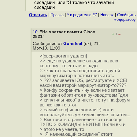
сисадмин" или "Я только что зачатый
сисадмин"
Ответить
|
Правка
|
^ к родителю #7
|
Наверх
|
Cообщить
модератору
10.
"Не хватает памяти Cisco
+
–
/
2821"
Сообщение от
Gunsfeel
(ok), 21-
Мрт-19, 11:09
>[оверквотинг удален]
>> еще на удивление он один на всю
конторку...то есть мне надо
>> как то сначала подготовить другой
маршрутизатор а потом шить этот..
> ??? заливаете IOS, рестартуете и УСЕ!
накой вам второй маршрутизатор-то????
> Конфу сохранить - ну если не хватает
фантазии обратится к руководствам "для
> кипятильников" в инете, то тут на форум
вы же как-то этот
> самый конфиг выложили! :) вот и
воспользуйтесь уже имеющимся опытом....
> Выставить ограничение - это вообще
ТУПО 2 КОМАНДЫ ВБИТЬ!!!! Если вы и
> этого не умеете, то
> "Я начинающий сисадмин" стоит