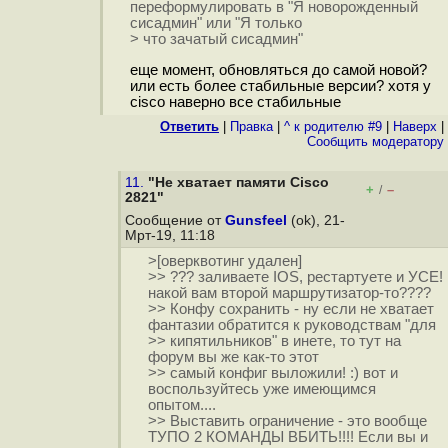
переформулировать в "Я новорожденный
сисадмин" или "Я только
> что зачатый сисадмин"
еще момент, обновляться до самой новой?
или есть более стабильные версии? хотя у
cisco наверно все стабильные
Ответить
|
Правка
|
^ к родителю #9
|
Наверх
|
Cообщить модератору
11.
"Не хватает памяти Cisco
+
–
/
2821"
Сообщение от
Gunsfeel
(ok), 21-
Мрт-19, 11:18
>[оверквотинг удален]
>> ??? заливаете IOS, рестартуете и УСЕ!
накой вам второй маршрутизатор-то????
>> Конфу сохранить - ну если не хватает
фантазии обратится к руководствам "для
>> кипятильников" в инете, то тут на
форум вы же как-то этот
>> самый конфиг выложили! :) вот и
воспользуйтесь уже имеющимся
опытом....
>> Выставить ограничение - это вообще
ТУПО 2 КОМАНДЫ ВБИТЬ!!!! Если вы и