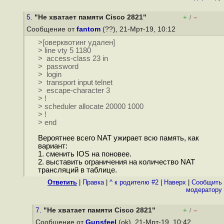
5.
"Не хватает памяти Cisco 2821"
+
–
/
Сообщение от
fantom
(??), 21-Мрт-19, 10:12
>[оверквотинг удален]
> line vty 5 1180
> access-class 23 in
> password
> login
> transport input telnet
> escape-character 3
> !
> scheduler allocate 20000 1000
> !
> end
Вероятнее всего NAT ужирает всю память, как
вариант:
1. сменить IOS на поновее.
2. выставить ограничения на количество NAT
трансляций в таблице.
Ответить
|
Правка
|
^ к родителю #2
|
Наверх
|
Cообщить
модератору
7.
"Не хватает памяти Cisco 2821"
+
–
/
Сообщение от
Gunsfeel
(ok), 21-Мрт-19, 10:42