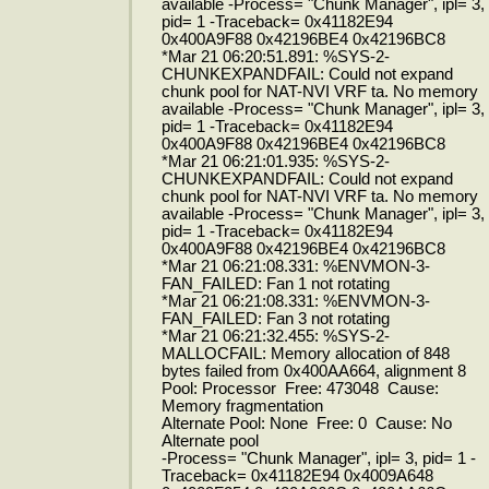
available -Process= "Chunk Manager", ipl= 3,
pid= 1 -Traceback= 0x41182E94
0x400A9F88 0x42196BE4 0x42196BC8
*Mar 21 06:20:51.891: %SYS-2-
CHUNKEXPANDFAIL: Could not expand
chunk pool for NAT-NVI VRF ta. No memory
available -Process= "Chunk Manager", ipl= 3,
pid= 1 -Traceback= 0x41182E94
0x400A9F88 0x42196BE4 0x42196BC8
*Mar 21 06:21:01.935: %SYS-2-
CHUNKEXPANDFAIL: Could not expand
chunk pool for NAT-NVI VRF ta. No memory
available -Process= "Chunk Manager", ipl= 3,
pid= 1 -Traceback= 0x41182E94
0x400A9F88 0x42196BE4 0x42196BC8
*Mar 21 06:21:08.331: %ENVMON-3-
FAN_FAILED: Fan 1 not rotating
*Mar 21 06:21:08.331: %ENVMON-3-
FAN_FAILED: Fan 3 not rotating
*Mar 21 06:21:32.455: %SYS-2-
MALLOCFAIL: Memory allocation of 848
bytes failed from 0x400AA664, alignment 8
Pool: Processor Free: 473048 Cause:
Memory fragmentation
Alternate Pool: None Free: 0 Cause: No
Alternate pool
-Process= "Chunk Manager", ipl= 3, pid= 1 -
Traceback= 0x41182E94 0x4009A648