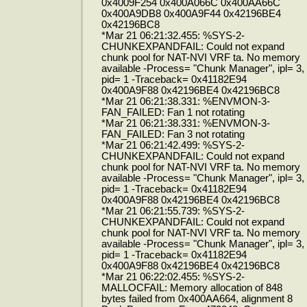
0x4009F254 0x400A066C 0x400AA66C
0x400A9DB8 0x400A9F44 0x42196BE4
0x42196BC8
*Mar 21 06:21:32.455: %SYS-2-
CHUNKEXPANDFAIL: Could not expand
chunk pool for NAT-NVI VRF ta. No memory
available -Process= "Chunk Manager", ipl= 3,
pid= 1 -Traceback= 0x41182E94
0x400A9F88 0x42196BE4 0x42196BC8
*Mar 21 06:21:38.331: %ENVMON-3-
FAN_FAILED: Fan 1 not rotating
*Mar 21 06:21:38.331: %ENVMON-3-
FAN_FAILED: Fan 3 not rotating
*Mar 21 06:21:42.499: %SYS-2-
CHUNKEXPANDFAIL: Could not expand
chunk pool for NAT-NVI VRF ta. No memory
available -Process= "Chunk Manager", ipl= 3,
pid= 1 -Traceback= 0x41182E94
0x400A9F88 0x42196BE4 0x42196BC8
*Mar 21 06:21:55.739: %SYS-2-
CHUNKEXPANDFAIL: Could not expand
chunk pool for NAT-NVI VRF ta. No memory
available -Process= "Chunk Manager", ipl= 3,
pid= 1 -Traceback= 0x41182E94
0x400A9F88 0x42196BE4 0x42196BC8
*Mar 21 06:22:02.455: %SYS-2-
MALLOCFAIL: Memory allocation of 848
bytes failed from 0x400AA664, alignment 8