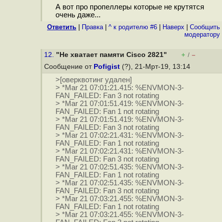
А вот про пропеллеры которые не крутятся
очень даже...
Ответить
|
Правка
|
^ к родителю #6
|
Наверх
|
Cообщить
модератору
12.
"Не хватает памяти Cisco 2821"
+
–
/
Сообщение от
Pofigist
(?), 21-Мрт-19, 13:14
>[оверквотинг удален]
> *Mar 21 07:01:21.415: %ENVMON-3-
FAN_FAILED: Fan 3 not rotating
> *Mar 21 07:01:51.419: %ENVMON-3-
FAN_FAILED: Fan 1 not rotating
> *Mar 21 07:01:51.419: %ENVMON-3-
FAN_FAILED: Fan 3 not rotating
> *Mar 21 07:02:21.431: %ENVMON-3-
FAN_FAILED: Fan 1 not rotating
> *Mar 21 07:02:21.431: %ENVMON-3-
FAN_FAILED: Fan 3 not rotating
> *Mar 21 07:02:51.435: %ENVMON-3-
FAN_FAILED: Fan 1 not rotating
> *Mar 21 07:02:51.435: %ENVMON-3-
FAN_FAILED: Fan 3 not rotating
> *Mar 21 07:03:21.455: %ENVMON-3-
FAN_FAILED: Fan 1 not rotating
> *Mar 21 07:03:21.455: %ENVMON-3-