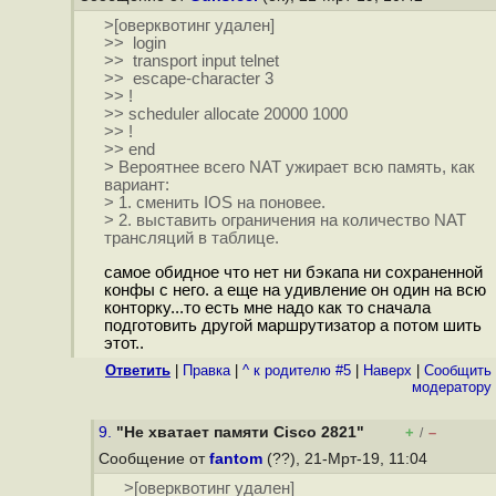
>[оверквотинг удален]
>> login
>> transport input telnet
>> escape-character 3
>> !
>> scheduler allocate 20000 1000
>> !
>> end
> Вероятнее всего NAT ужирает всю память, как
вариант:
> 1. сменить IOS на поновее.
> 2. выставить ограничения на количество NAT
трансляций в таблице.
самое обидное что нет ни бэкапа ни сохраненной
конфы с него. а еще на удивление он один на всю
конторку...то есть мне надо как то сначала
подготовить другой маршрутизатор а потом шить
этот..
Ответить
|
Правка
|
^ к родителю #5
|
Наверх
|
Cообщить
модератору
9.
"Не хватает памяти Cisco 2821"
+
–
/
Сообщение от
fantom
(??), 21-Мрт-19, 11:04
>[оверквотинг удален]