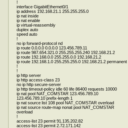
!
interface GigabitEthernet0/1
ip address 192.168.21.1 255.255.255.0
ip nat inside
ip nat enable
ip virtual-reassembly
duplex auto
speed auto
!
no ip forward-protocol nd
ip route 0.0.0.0 0.0.0.0 123.456.789.11
ip route 987.654.321.0 255.255.255.240 192.168.21.2
ip route 192.168.0.0 255.255.0.0 192.168.21.2
ip route 192.168.1.0 255.255.255.0 192.168.21.2 permanent
!
!
ip http server
ip http access-class 23
no ip http secure-server
ip http timeout-policy idle 60 life 86400 requests 10000
ip nat pool NAT_COMSTAR 123.456.789.10
123.456.789.10 prefix-length 1
ip nat source list 108 pool NAT_COMSTAR overload
ip nat source route-map nonat pool NAT_COMSTAR
overload
!
access-list 23 permit 91.135.202.82
access-list 23 permit 2.72.171.142