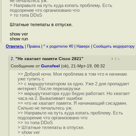
не печальтесь уж.
> Направьте на путь куда копать проблему. Есть
подозрение что организовано что
> то топа DDoS
Штатные телепаты в отпуске.
show ver
show run
Ответить
|
Правка
|
^ к родителю #0
|
Наверх
|
Cообщить модератору
2.
"Не хватает памяти Cisco 2821"
+
–
/
Сообщение от
Gunsfeel
(ok), 21-Мрт-19, 08:32
>> Доброй ночи. Моя проблема в том что я начинаю
уже тупить с
>> с маршрутизатором за одно. Уже 2 дня пропадает
интернет. После перезагрузки
>> маршрутизатора худо бедно работает. Но хватает
часа на 2. Вываливает ошибки
>> что не хватает памяти. Я начинающий сисадмин.
Сильно не печальтесь уж.
>> Направьте на путь куда копать проблему. Есть
подозрение что организовано что
>> то топа DDoS
> Штатные телепаты в отпуске.
> show ver