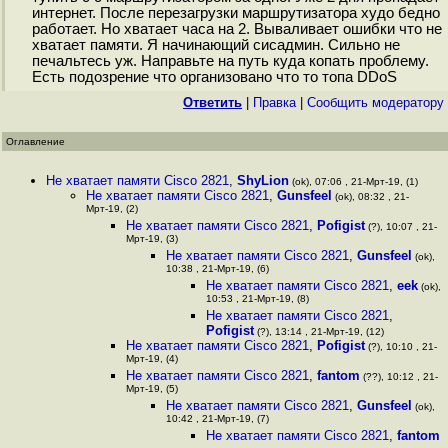
интернет. После перезагрузки маршрутизатора худо бедно
работает. Но хватает часа на 2. Вываливает ошибки что не
хватает памяти. Я начинающий сисадмин. Сильно не
печальтесь уж. Направьте на путь куда копать проблему.
Есть подозрение что организовано что то топа DDoS
Ответить
|
Правка
|
Cообщить модератору
Оглавление
Не хватает памяти Cisco 2821
,
ShyLion
(ok), 07:06 , 21-Мрт-19, (1)
Не хватает памяти Cisco 2821
,
Gunsfeel
(ok), 08:32 , 21-
Мрт-19, (2)
Не хватает памяти Cisco 2821
,
Pofigist
(?), 10:07 , 21-
Мрт-19, (3)
Не хватает памяти Cisco 2821
,
Gunsfeel
(ok),
10:38 , 21-Мрт-19, (6)
Не хватает памяти Cisco 2821
,
eek
(ok),
10:53 , 21-Мрт-19, (8)
Не хватает памяти Cisco 2821
,
Pofigist
(?), 13:14 , 21-Мрт-19, (12)
Не хватает памяти Cisco 2821
,
Pofigist
(?), 10:10 , 21-
Мрт-19, (4)
Не хватает памяти Cisco 2821
,
fantom
(??), 10:12 , 21-
Мрт-19, (5)
Не хватает памяти Cisco 2821
,
Gunsfeel
(ok),
10:42 , 21-Мрт-19, (7)
Не хватает памяти Cisco 2821
,
fantom