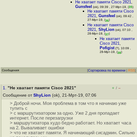
Не хватает памяти Cisco 2821
,
Gunsfeel
(ok), 09:39 , 27-Мрт-19, (
35
)
Не хватает памяти Cisco
2821
,
Gunsfeel
(ok), 09:42 ,
27-Мрт-19, (
)
36
Не хватает памяти Cisco
2821
,
ShyLion
(ok), 07:10 ,
28-Мрт-19, (
)
37
Не хватает памяти
Cisco 2821
,
Pofigist
(?), 10:09 ,
28-Мрт-19, (
)
38
Сообщения
[
Сортировка по времени
|
RSS
]
1.
"Не хватает памяти Cisco 2821"
+
–
/
Сообщение от
ShyLion
(ok), 21-Мрт-19, 07:06
> Доброй ночи. Моя проблема в том что я начинаю уже
тупить с
> с маршрутизатором за одно. Уже 2 дня пропадает
интернет. После перезагрузки
> маршрутизатора худо бедно работает. Но хватает часа
на 2. Вываливает ошибки
> что не хватает памяти. Я начинающий сисадмин. Сильно