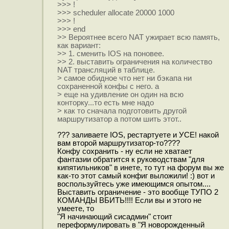
>>> !
>>> scheduler allocate 20000 1000
>>> !
>>> end
>> Вероятнее всего NAT ужирает всю память,
как вариант:
>> 1. сменить IOS на поновее.
>> 2. выставить ограничения на количество
NAT трансляций в таблице.
> самое обидное что нет ни бэкапа ни
сохраненной конфы с него. а
> еще на удивление он один на всю
конторку...то есть мне надо
> как то сначала подготовить другой
маршрутизатор а потом шить этот..
??? заливаете IOS, рестартуете и УСЕ! накой
вам второй маршрутизатор-то????
Конфу сохранить - ну если не хватает
фантазии обратится к руководствам "для
кипятильников" в инете, то тут на форум вы же
как-то этот самый конфиг выложили! :) вот и
воспользуйтесь уже имеющимся опытом....
Выставить ограничение - это вообще ТУПО 2
КОМАНДЫ ВБИТЬ!!!! Если вы и этого не
умеете, то
"Я начинающий сисадмин" стоит
переформулировать в "Я новорожденный