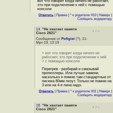
вот что говорит когда ничего не работает,
это при подключение к ней с помощью
консоли
Ответить
|
Правка
|
^ к родителю #10
|
Наверх
|
Cообщить модератору
14.
"Не хватает памяти
+
–
/
Cisco 2821"
Сообщение от
Pofigist
(?), 21-
Мрт-19, 13:19
> вот что говорит когда ничего не
работает, это при подключение к ней
> с помощью консоли
Перегрев - разбирай и смазывай
пропеллеры. Или лучше замени,
насколько я помню там стандартные от
писюка 80мм лезут. Только не помню на
3 или на 4-е пина надо.
Ответить
|
Правка
|
^ к родителю #11
|
Наверх
|
Cообщить модератору
18.
"Не хватает памяти
+
–
/
Cisco 2821"