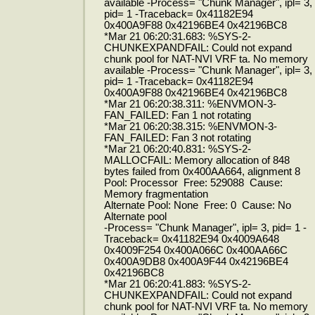
available -Process= "Chunk Manager", ipl= 3,
pid= 1 -Traceback= 0x41182E94
0x400A9F88 0x42196BE4 0x42196BC8
*Mar 21 06:20:31.683: %SYS-2-
CHUNKEXPANDFAIL: Could not expand
chunk pool for NAT-NVI VRF ta. No memory
available -Process= "Chunk Manager", ipl= 3,
pid= 1 -Traceback= 0x41182E94
0x400A9F88 0x42196BE4 0x42196BC8
*Mar 21 06:20:38.311: %ENVMON-3-
FAN_FAILED: Fan 1 not rotating
*Mar 21 06:20:38.315: %ENVMON-3-
FAN_FAILED: Fan 3 not rotating
*Mar 21 06:20:40.831: %SYS-2-
MALLOCFAIL: Memory allocation of 848
bytes failed from 0x400AA664, alignment 8
Pool: Processor Free: 529088 Cause:
Memory fragmentation
Alternate Pool: None Free: 0 Cause: No
Alternate pool
-Process= "Chunk Manager", ipl= 3, pid= 1 -
Traceback= 0x41182E94 0x4009A648
0x4009F254 0x400A066C 0x400AA66C
0x400A9DB8 0x400A9F44 0x42196BE4
0x42196BC8
*Mar 21 06:20:41.883: %SYS-2-
CHUNKEXPANDFAIL: Could not expand
chunk pool for NAT-NVI VRF ta. No memory