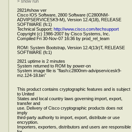
> show run
2821#show ver
Cisco IOS Software, 2800 Software (C2800NM-
ADVIPSERVICESK9-M), Version 12.4(18), RELEASE
SOFTWARE (fc1)
Technical Support:
http://www.cisco.com/techsupport
Copyright (c) 1986-2007 by Cisco Systems, Inc.
Compiled Fri 30-Nov-07 16:36 by prod_rel_team
ROM: System Bootstrap, Version 12.4(13r)T, RELEASE
SOFTWARE (fc1)
2821 uptime is 2 minutes
System returned to ROM by power-on
System image file is "flash:c2800nm-advipservicesk9-
mz.124-18.bin"
This product contains cryptographic features and is subject
to United
States and local country laws governing import, export,
transfer and
use. Delivery of Cisco cryptographic products does not
imply
third-party authority to import, export, distribute or use
encryption.
Importers, exporters, distributors and users are responsible
for