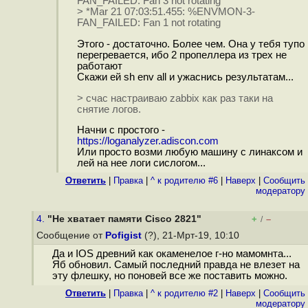
FAN_FAILED: Fan 3 not rotating
> *Mar 21 07:03:51.455: %ENVMON-3-
FAN_FAILED: Fan 1 not rotating
Этого - достаточно. Более чем. Она у тебя тупо
перегревается, ибо 2 пропеллера из трех не
работают
Скажи ей sh env all и ужаснись результатам...
> счас настраиваю zabbix как раз таки на
снятие логов.
Начни с простого -
https://loganalyzer.adiscon.com
Или просто возми любую машину с линаксом и
лей на нее логи сислогом...
Ответить
|
Правка
|
^ к родителю #6
|
Наверх
|
Cообщить
модератору
4.
"Не хватает памяти Cisco 2821"
+
–
/
Сообщение от
Pofigist
(?), 21-Мрт-19, 10:10
Да и IOS древний как окаменелое г-но мамомнта...
Яб обновил. Самый последний правда не влезет на
эту флешку, но поновей все же поставить можно.
Ответить
|
Правка
|
^ к родителю #2
|
Наверх
|
Cообщить
модератору