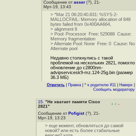
Сообщение от
asser
(?), 21-
Мрт-19, 13:43
> *Mar 21 06:20:40.831: %SYS-2-
MALLOCFAIL: Memory allocation of 848
bytes failed from 0x400AA664,
> alignment 8
> Pool: Processor Free: 529088 Cause:
Memory fragmentation
> Alternate Pool: None Free: 0 Cause: No
Alternate pool
Недавно столкнулись с такой
проблемой на нескольких 2821, помогло
обновление до c2800nm-
advipservicesk9-mz.124-25g.bin (размер
36.3 МБ)
Ответить
|
Правка
|
^ к родителю #11
|
Наверх
|
Cообщить модератору
15.
"Не хватает памяти Cisco
+
–
/
2821"
Сообщение от
Pofigist
(?), 21-
Мрт-19, 13:23
> еще момент, обновляться до самой
новой? или есть более стабильные
версии? хотя