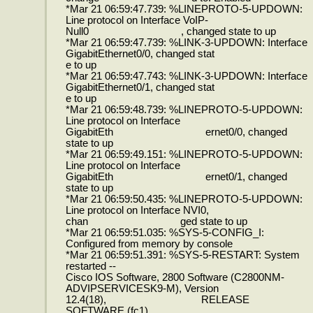
*Mar 21 06:59:47.739: %LINEPROTO-5-UPDOWN:
Line protocol on Interface VoIP-
Null0 , changed state to up
*Mar 21 06:59:47.739: %LINK-3-UPDOWN: Interface
GigabitEthernet0/0, changed stat
e to up
*Mar 21 06:59:47.743: %LINK-3-UPDOWN: Interface
GigabitEthernet0/1, changed stat
e to up
*Mar 21 06:59:48.739: %LINEPROTO-5-UPDOWN:
Line protocol on Interface
GigabitEth ernet0/0, changed
state to up
*Mar 21 06:59:49.151: %LINEPROTO-5-UPDOWN:
Line protocol on Interface
GigabitEth ernet0/1, changed
state to up
*Mar 21 06:59:50.435: %LINEPROTO-5-UPDOWN:
Line protocol on Interface NVI0,
chan ged state to up
*Mar 21 06:59:51.035: %SYS-5-CONFIG_I:
Configured from memory by console
*Mar 21 06:59:51.391: %SYS-5-RESTART: System
restarted --
Cisco IOS Software, 2800 Software (C2800NM-
ADVIPSERVICESK9-M), Version
12.4(18), RELEASE
SOFTWARE (fc1)