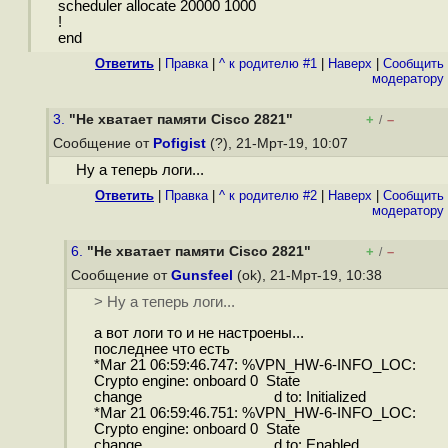
scheduler allocate 20000 1000
!
end
Ответить
|
Правка
|
^ к родителю #1
|
Наверх
|
Cообщить
модератору
3.
"Не хватает памяти Cisco 2821"
+
–
/
Сообщение от
Pofigist
(?), 21-Мрт-19, 10:07
Ну а теперь логи...
Ответить
|
Правка
|
^ к родителю #2
|
Наверх
|
Cообщить
модератору
6.
"Не хватает памяти Cisco 2821"
+
–
/
Сообщение от
Gunsfeel
(ok), 21-Мрт-19, 10:38
> Ну а теперь логи...
а вот логи то и не настроены...
последнее что есть
*Mar 21 06:59:46.747: %VPN_HW-6-INFO_LOC:
Crypto engine: onboard 0 State
change d to: Initialized
*Mar 21 06:59:46.751: %VPN_HW-6-INFO_LOC:
Crypto engine: onboard 0 State
change d to: Enabled