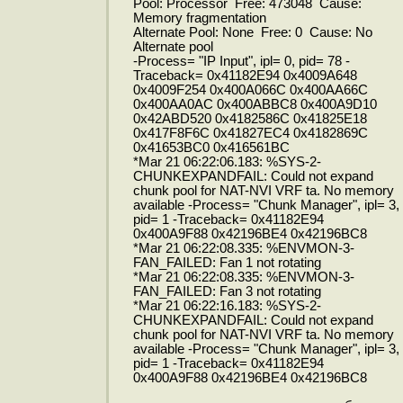
Pool: Processor Free: 473048 Cause:
Memory fragmentation
Alternate Pool: None Free: 0 Cause: No
Alternate pool
-Process= "IP Input", ipl= 0, pid= 78 -
Traceback= 0x41182E94 0x4009A648
0x4009F254 0x400A066C 0x400AA66C
0x400AA0AC 0x400ABBC8 0x400A9D10
0x42ABD520 0x4182586C 0x41825E18
0x417F8F6C 0x41827EC4 0x4182869C
0x41653BC0 0x416561BC
*Mar 21 06:22:06.183: %SYS-2-
CHUNKEXPANDFAIL: Could not expand
chunk pool for NAT-NVI VRF ta. No memory
available -Process= "Chunk Manager", ipl= 3,
pid= 1 -Traceback= 0x41182E94
0x400A9F88 0x42196BE4 0x42196BC8
*Mar 21 06:22:08.335: %ENVMON-3-
FAN_FAILED: Fan 1 not rotating
*Mar 21 06:22:08.335: %ENVMON-3-
FAN_FAILED: Fan 3 not rotating
*Mar 21 06:22:16.183: %SYS-2-
CHUNKEXPANDFAIL: Could not expand
chunk pool for NAT-NVI VRF ta. No memory
available -Process= "Chunk Manager", ipl= 3,
pid= 1 -Traceback= 0x41182E94
0x400A9F88 0x42196BE4 0x42196BC8