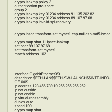
crypto isakmp policy 3
authentication pre-share
group 2
crypto isakmp key 01234 address 91.135.202.82
crypto isakmp key 01234 address 89.107.97.68
crypto isakmp invalid-spi-recovery
!
!
crypto ipsec transform-set myset1 esp-null esp-md5-hmac
!
crypto map shar 11 ipsec-isakmp
set peer 89.107.97.68
set transform-set myset1
match address 102
!
!
!
!
interface GigabitEthernet0/0
description $ETH-LAN$$ETH-SW-LAUNCH$$INTF-INFO-
GE 0/0$
ip address 123.456.789.10 255.255.255.252
ip nat outside
ip nat enable
ip virtual-reassembly
duplex auto
speed 100
crypto map shar