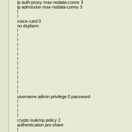
ip auth-proxy max-nodata-conns 3
ip admission max-nodata-conns 3
!
!
voice-card 0
no dspfarm
!
!
!
!
!
!
!
!
!
!
!
!
!
!
username admin privilege 0 password
!
!
!
!
crypto isakmp policy 2
authentication pre-share
!