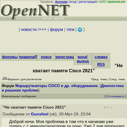
Профиль:
Аноним
(
вход
|
регистрация
)
неRU
opennet.me
[
новости
/
+++
|
форум
|
теги
|
]
форумы
правила/FAQ
поиск
регистрация
вход/
слежка
выход
RSS
"Не
хватает памяти Cisco 2821"
Вариант для распечатки
Пред. тема
|
След. тема
Форум
Маршрутизаторы CISCO и др. оборудование.
(
Диагностика
и решение проблем
)
Изначальное сообщение
[
Отслеживать
]
"Не хватает памяти Cisco 2821"
+
–
/
Сообщение от
Gunsfeel
(ok), 20-Мрт-19, 23:04
Доброй ночи. Моя проблема в том что я начинаю уже
тупить с с маршрутизатором за одно. Уже 2 дня пропадает