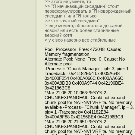
>> этого не умеете, то
>> "Я начинающий сисадмин" стоит
переформулировать в "Я новорожденный
сисадмин" или "Я только
>> что зачатый сисадмин"
> еще момент, обновляться до самой
новой? или есть более стабильные
версии? хотя
> у cisco наверно все стабильные
Pool: Processor Free: 473048 Cause:
Memory fragmentation
Alternate Pool: None Free: 0 Cause: No
Alternate pool
-Process= "Chunk Manager", ipl= 3, pid= 1 -
Traceback= 0x41182E94 0x4009A648
0x4009F254 0x400A066C 0x400AA66C
0x400A9DB8 0x400A9F44 0x42196BE4
0x42196BC8
*Mar 21 06:20:10.063: %SYS-2-
CHUNKEXPANDFAIL: Could not expand
chunk pool for NAT-NVI VRF ta. No memory
available -Process= "Chunk Manager", ipl= 3,
pid= 1 -Traceback= 0x41182E94
0x400A9F88 0x42196BE4 0x42196BC8
*Mar 21 06:20:21.651: %SYS-2-
CHUNKEXPANDFAIL: Could not expand
chunk pool for NAT-NVI VRF ta. No memory