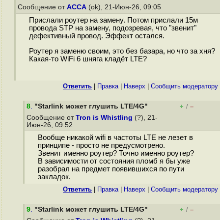
Сообщение от
ACCA
(ok), 21-Июн-26, 09:05
Прислали роутер на замену. Потом прислали 15м
провода STP на замену, подозревая, что "звенит"
дефективный провод. Эффект остался.
Роутер я заменю своим, это без базара, но что за хня?
Какая-то WiFi 6 шняга кладёт LTE?
Ответить
|
Правка
|
Наверх
|
Cообщить модератору
8
.
"Starlink может глушить LTE/4G"
+
–
/
Сообщение от
Tron is Whistling
(?), 21-
Июн-26, 09:52
Вообще никакой wifi в частоты LTE не лезет в
принципе - просто не предусмотрено.
Звенит именно роутер? Точно именно роутер?
В зависимости от состояния пломб я бы уже
разобрал на предмет появившихся по пути
закладок.
Ответить
|
Правка
|
Наверх
|
Cообщить модератору
9
.
"Starlink может глушить LTE/4G"
+
–
/