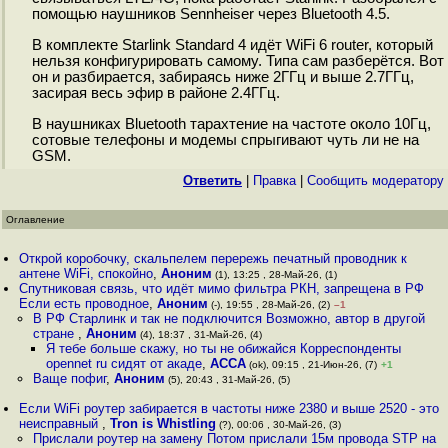
помощью наушников Sennheiser через Bluetooth 4.5.
В комплекте Starlink Standard 4 идёт WiFi 6 router, который
нельзя конфигурировать самому. Типа сам разберётся. Вот
он и разбирается, забираясь ниже 2ГГц и выше 2.7ГГц,
засирая весь эфир в районе 2.4ГГц.
В наушниках Bluetooth тарахтение на частоте около 10Гц,
сотовые телефоны и модемы спрыгивают чуть ли не на
GSM.
Ответить
|
Правка
|
Cообщить модератору
Оглавление
Открой коробочку, скальпелем перережь печатный проводник к
антене WiFi, спокойно
,
Аноним
(1), 13:25 , 28-Май-26, (1)
Спутниковая связь, что идёт мимо фильтра РКН, запрещена в РФ
Если есть проводное
,
Аноним
(-), 19:55 , 28-Май-26, (2)
–1
В РФ Старлинк и так не подключится Возможно, автор в другой
стране
,
Аноним
(4), 18:37 , 31-Май-26, (4)
Я тебе больше скажу, но ты не обижайся Корреспонденты
opennet ru сидят от акаде
,
ACCA
(ok), 09:15 , 21-Июн-26, (7)
+1
Ваще пофиг
,
Аноним
(5), 20:43 , 31-Май-26, (5)
Если WiFi роутер забирается в частоты ниже 2380 и выше 2520 - это
неисправный
,
Tron is Whistling
(?), 00:06 , 30-Май-26, (3)
Прислали роутер на замену Потом прислали 15м провода STP на