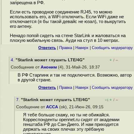
запрещена в РФ.
Если есть проводное соединение RJ45, то можно
использовать его, а WiFi отключить. Если WiFi даже не
отключается (я бы такой девайс не юзал), то выкрутить
его антену.
Ненадо попой сидеть на стене StarLink и жаловаться на
плохую мобильную связь. Ауди на стул в 10 метрах.
Ответить
|
Правка
|
Наверх
|
Cообщить модератору
4.
"Starlink может глушить LTE/4G"
+
–
/
Сообщение от
Аноним
(4), 31-Май-26, 18:37
В РФ Старлинк и так не подключится. Возможно, автор
в другой стране.
Ответить
|
Правка
|
Наверх
|
Cообщить модератору
7.
"Starlink может глушить LTE/4G"
+
–
/
+1
Сообщение от
ACCA
(ok), 21-Июн-26, 09:15
Я тебе больше скажу, но ты не обижайся.
Корреспонденты opennet.ru сидят от академии
генштаба РФ до Сан-Диего. И нам приходится
держать на своих плечах эту грёбаную