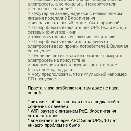
электросеть, а не локальный генератор или
> солнечные панели?
> - Роутер на замену надеюсь с новым блоком
питания прислали? Блок питания
> использовать новый, может быть причиной.
> - Попробовать включить без UPS (если есть) и
сетевых фильтров - они
> тоже могут давать искажения по питанию.
> - Попробовать включить, отключив от
электросети всех прочих потребителей. Включая
освещение.
> - Если ничего из этого не помогло - померить
электросеть на присутствие
> высокочастотных гармоник - вот это может
быть сложно, но да, я
> могу предположить, что импульсный например
БП пропускает.
Просто глаза разбегаются, там даже не пара
вещей.
* питание - общественная сеть c подкачкой от
солнечных панелей
* WiFi раутер с питанием PoE, блок питания
остался тот же
* всё питается через APC SmartUPS, 10 лет
никаких проблем не было