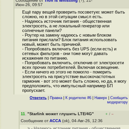
Сообщение от
Tron is Whistling
(?), 21-
Июн-26, 09:57
Ещё пару вещей проверить посоветую: может быть
сложно, но в этой ситуации смысл есть.
- Надеюсь источник питания - общественная
электросеть, а не локальный генератор или
солнечные панели?
- Роутер на замену надеюсь с новым блоком
питания прислали? Блок питания использовать
новый, может быть причиной.
- Попробовать включить без UPS (если есть) и
сетевых фильтров - они тоже могут давать
искажения по питанию.
- Попробовать включить, отключив от электросети
всех прочих потребителей. Включая освещение.
- Если ничего из этого не помогло - померить
электросеть на присутствие высокочастотных
гармоник - вот это может быть сложно, но да, я могу
предположить, что импульсный например БП
пропускает.
Ответить
|
Правка
|
К родителю #6
|
Наверх
|
Cообщить
модератору
11
.
"Starlink может глушить LTE/4G"
+
–
/
Сообщение от
ACCA
(ok), 04-Авг-26, 12:36
> - Надеюсь источник питания - общественная