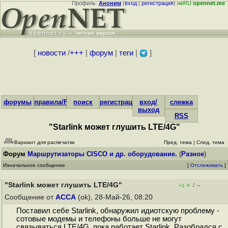
Профиль:
Аноним
(
вход
|
регистрация
)
неRU
opennet.me
[
новости
/
+++
|
форум
|
теги
|
]
форумы
правила/FAQ
поиск
регистрация
вход/
слежка
выход
RSS
"Starlink может глушить LTE/4G"
Вариант для распечатки
Пред. тема
|
След. тема
Форум
Маршрутизаторы CISCO и др. оборудование.
(
Разное
)
Изначальное сообщение
[
Отслеживать
]
"Starlink может глушить LTE/4G"
+
–
/
+1
Сообщение от
ACCA
(ok), 28-Май-26, 08:20
Поставил себе Starlink, обнаружил идиотскую проблему -
сотовые модемы и телефоны больше не могут
связываться LTE/4G, пока работает Starlink. Разобрался с