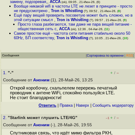
замену, подозревая,
,
ACCA
(ok), 09:05 , 21-Июн-26, (6)
Вообще никакой wifi в частоты LTE не лезет в принципе - просто
не предусмотрено
,
Tron is Whistling
(?), 09:52 , 21-Июн-26, (
8
)
Ещё пару вещей проверить посоветую может быть сложно, но в
этой ситуации смысл
,
Tron is Whistling
(?), 09:57 , 21-Июн-26, (
9
)
Просто глаза разбегаются, там даже не пара вещей питание -
общественная сеть c
,
ACCA
(ok), 12:36 , 04-Авг-26, (
11
)
Самое простое ещё - частота сети питания стабильно около 50
60Hz, БП соответству
,
Tron is Whistling
(?), 10:05 , 21-Июн-26, (
10
)
Сообщения
[
Сортировка по времени
|
RSS
]
1.
"-"
+
–
/
Сообщение от
Аноним
(1), 28-Май-26, 13:25
Открой коробочку, скальпелем перережь печатный
проводник к антене WiFi, спокойно пользуйся LTE.
Не стоит благодарности!
Ответить
|
Правка
|
Наверх
|
Cообщить модератору
2.
"Starlink может глушить LTE/4G"
+
–
/
–1
Сообщение от
Аноним
(-), 28-Май-26, 19:55
Спутниковая связь, что идёт мимо фильтра РКН,