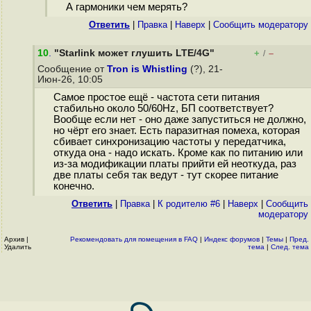
А гармоники чем мерять?
Ответить
|
Правка
|
Наверх
|
Cообщить модератору
10
.
"Starlink может глушить LTE/4G"
+
–
/
Сообщение от
Tron is Whistling
(?), 21-
Июн-26, 10:05
Самое простое ещё - частота сети питания
стабильно около 50/60Hz, БП соответствует?
Вообще если нет - оно даже запуститься не должно,
но чёрт его знает. Есть паразитная помеха, которая
сбивает синхронизацию частоты у передатчика,
откуда она - надо искать. Кроме как по питанию или
из-за модификации платы прийти ей неоткуда, раз
две платы себя так ведут - тут скорее питание
конечно.
Ответить
|
Правка
|
К родителю #6
|
Наверх
|
Cообщить
модератору
Архив
|
Рекомендовать для помещения в FAQ
|
Индекс форумов
|
Темы
|
Пред.
Удалить
тема
|
След. тема