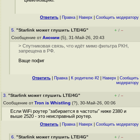
цивилизацию.
Ответить
|
Правка
|
Наверх
|
Cообщить модератору
5.
"Starlink может глушить LTE/4G"
+
–
/
Сообщение от
Аноним
(5), 31-Май-26, 20:43
> Спутниковая связь, что идёт мимо фильтра РКН,
запрещена в РФ.
Ваще пофиг
Ответить
|
Правка
|
К родителю #2
|
Наверх
|
Cообщить
модератору
3.
"Starlink может глушить LTE/4G"
+
–
/
Сообщение от
Tron is Whistling
(?), 30-Май-26, 00:06
Если WiFi роутер "забирается в частоты" ниже 2380 и
выше 2520 - это неисправный роутер.
Ответить
|
Правка
|
Наверх
|
Cообщить модератору
6.
"Starlink может глушить LTE/4G"
+
–
/