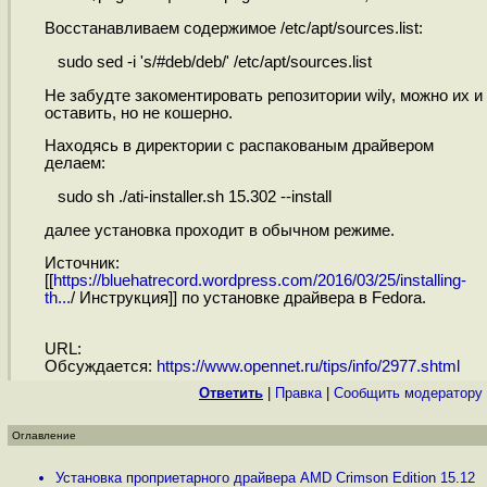
Восстанавливаем содержимое /etc/apt/sources.list:
sudo sed -i 's/#deb/deb/' /etc/apt/sources.list
Не забудте закоментировать репозитории wily, можно их и
оставить, но не кошерно.
Находясь в директории с распакованым драйвером
делаем:
sudo sh ./ati-installer.sh 15.302 --install
далее установка проходит в обычном режиме.
Источник:
[[
https://bluehatrecord.wordpress.com/2016/03/25/installing-
th...
/ Инструкция]] по установке драйвера в Fedora.
URL:
Обсуждается:
https://www.opennet.ru/tips/info/2977.shtml
Ответить
|
Правка
|
Cообщить модератору
Оглавление
Установка проприетарного драйвера AMD Crimson Edition 15.12