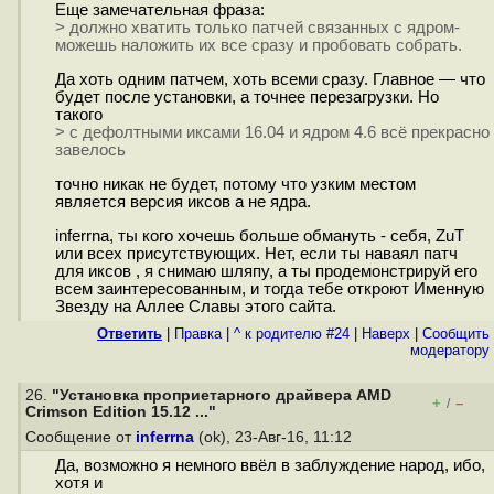
Еще замечательная фраза:
> должно хватить только патчей связанных с ядром-
можешь наложить их все сразу и пробовать собрать.
Да хоть одним патчем, хоть всеми сразу. Главное — что
будет после установки, а точнее перезагрузки. Но
такого
> с дефолтными иксами 16.04 и ядром 4.6 всё прекрасно
завелось
точно никак не будет, потому что узким местом
является версия иксов а не ядра.
inferrna, ты кого хочешь больше обмануть - себя, ZuT
или всех присутствующих. Нет, если ты наваял патч
для иксов , я снимаю шляпу, а ты продемонстрируй его
всем заинтересованным, и тогда тебе откроют Именную
Звезду на Аллее Славы этого сайта.
Ответить
|
Правка
|
^ к родителю #24
|
Наверх
|
Cообщить
модератору
26.
"Установка проприетарного драйвера AMD
+
–
/
Crimson Edition 15.12 ..."
Сообщение от
inferrna
(ok), 23-Авг-16, 11:12
Да, возможно я немного ввёл в заблуждение народ, ибо,
хотя и