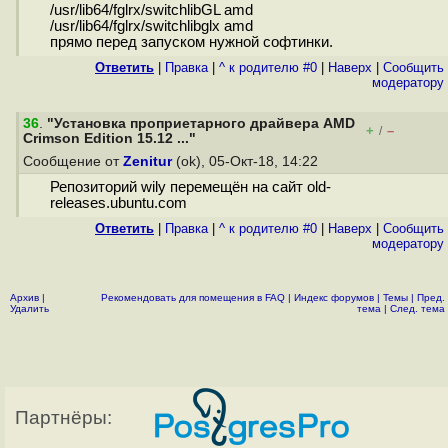
/usr/lib64/fglrx/switchlibGL amd
/usr/lib64/fglrx/switchlibglx amd
прямо перед запуском нужной софтинки.
Ответить
|
Правка
|
^ к родителю #0
|
Наверх
|
Cообщить
модератору
36
.
"Установка проприетарного драйвера AMD
+
–
/
Crimson Edition 15.12 ..."
Сообщение от
Zenitur
(ok), 05-Окт-18, 14:22
Репозиторий wily перемещён на сайт old-
releases.ubuntu.com
Ответить
|
Правка
|
^ к родителю #0
|
Наверх
|
Cообщить
модератору
Архив
|
Рекомендовать для помещения в FAQ
|
Индекс форумов
|
Темы
|
Пред.
Удалить
тема
|
След. тема
Партнёры: