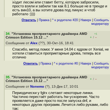
ходит лесом или ставит бетту, которую забросили,
просто взяли и забили так как 8.1 больше не в тренде и
есть вин10, а вы хотите дрова под линукс и чтоб
работало :))))
Ответить
|
Правка
|
^ к родителю #20
|
Наверх
|
Cообщить
модератору
34
.
"Установка проприетарного драйвера AMD
+1
+
–
Crimson Edition 15.12 ..."
/
Сообщение от
Alex
(??), 30-Окт-16, 18:41
Спасибо, метод помог. У меня 14.04 с ядром от Xenial, не
хотели ставиться проприетарные дрова, теперь все
отлично
Ответить
|
Правка
|
^ к родителю #0
|
Наверх
|
Cообщить
модератору
35
.
"Установка проприетарного драйвера AMD
+
–
/
Crimson Edition 15.12 ..."
Сообщение от
Nonemo
(?), 13-Дек-17, 10:01
Периодически у fglrx слетают некоторые линки.
Частично перестаёт работать hw-ускорение. Часто
проявляется даже просто после запуска dnf, и
некоторых других программ. Лечится либо руками, либо
так: