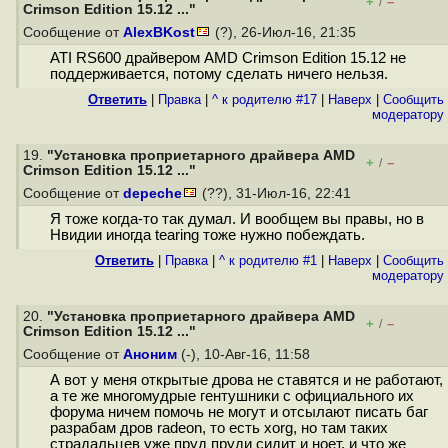
+
–
/
Crimson Edition 15.12 ..."
Сообщение от
AlexBKost
(?), 26-Июл-16, 21:35
ATI RS600 драйвером AMD Crimson Edition 15.12 не
поддерживается, потому сделать ничего нельзя.
Ответить
|
Правка
|
^ к родителю #17
|
Наверх
|
Cообщить
модератору
19.
"Установка проприетарного драйвера AMD
+
–
/
Crimson Edition 15.12 ..."
Сообщение от
depeche
(??), 31-Июл-16, 22:41
Я тоже когда-то так думал. И вообщем вы правы, но в
Нвидии иногда tearing тоже нужно побеждать.
Ответить
|
Правка
|
^ к родителю #1
|
Наверх
|
Cообщить
модератору
20.
"Установка проприетарного драйвера AMD
+
–
/
Crimson Edition 15.12 ..."
Сообщение от
Аноним
(-), 10-Авг-16, 11:58
А вот у меня открытые дрова не ставятся и не работают,
а те же многомудрые гентушники с официального их
форума ничем помочь не могут и отсылают писать баг
разрабам дров radeon, то есть xorg, но там таких
страдальцев уже пруд пруди сидит и ноет, и что же