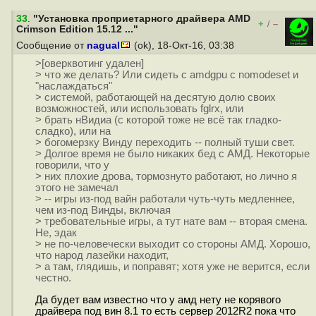
33
.
"Установка проприетарного драйвера AMD
+
–
/
Crimson Edition 15.12 ..."
Сообщение от
nagual
(ok), 18-Окт-16, 03:38
>[оверквотинг удален]
> что же делать? Или сидеть с amdgpu с nomodeset и
"наслаждаться"
> системой, работающей на десятую долю своих
возможностей, или использовать fglrx, или
> брать нВидиа (с которой тоже не всё так гладко-
сладко), или на
> богомерзку Винду переходить -- полный туши свет.
> Долгое время не было никаких бед с АМД. Некоторые
говорили, что у
> них плохие дрова, тормознуто работают, но лично я
этого не замечал
> -- игры из-под вайн работали чуть-чуть медленнее,
чем из-под Винды, включая
> требовательные игры, а тут нате вам -- вторая смена.
Не, эдак
> не по-человечески выходит со стороны АМД. Хорошо,
что народ лазейки находит,
> а там, глядишь, и поправят; хотя уже не верится, если
честно.
Да будет вам известно что у амд нету не корявого
драйвера под вин 8.1 то есть сервер 2012R2 пока что