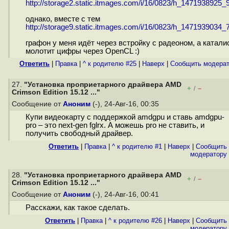
http://storage2.static.itmages.com/i/16/0823/h_1471938925_9
однако, вместе с тем
http://storage9.static.itmages.com/i/16/0823/h_1471939034_7
графон у меня идёт через встройку с радеоном, а катали
молотит цифры через OpenCL :)
Ответить
|
Правка
|
^ к родителю #25
|
Наверх
|
Cообщить модера
27.
"Установка проприетарного драйвера AMD
+
–
/
Crimson Edition 15.12 ..."
Сообщение от
Аноним
(-), 24-Авг-16, 00:35
Купи видеокарту с поддержкой amdgpu и ставь amdgpu-
pro – это next-gen fglrx. А можешь pro не ставить, и
получить свободный драйвер.
Ответить
|
Правка
|
^ к родителю #1
|
Наверх
|
Cообщить
модератору
28.
"Установка проприетарного драйвера AMD
+
–
/
Crimson Edition 15.12 ..."
Сообщение от
Аноним
(-), 24-Авг-16, 00:41
Расскажи, как такое сделать.
Ответить
|
Правка
|
^ к родителю #26
|
Наверх
|
Cообщить
модератору