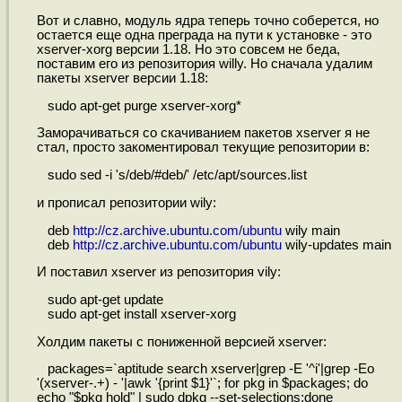
Вот и славно, модуль ядра теперь точно соберется, но
остается еще одна преграда на пути к установке - это
xserver-xorg версии 1.18. Но это совсем не беда,
поставим его из репозитория willy. Но сначала удалим
пакеты xserver версии 1.18:
sudo apt-get purge xserver-xorg*
Заморачиваться со скачиванием пакетов xserver я не
стал, просто закоментировал текущие репозитории в:
sudo sed -i 's/deb/#deb/' /etc/apt/sources.list
и прописал репозитории wily:
deb
http://cz.archive.ubuntu.com/ubuntu
wily main
deb
http://cz.archive.ubuntu.com/ubuntu
wily-updates main
И поставил xserver из репозитория vily:
sudo apt-get update
sudo apt-get install xserver-xorg
Холдим пакеты с пониженной версией xserver:
packages=`aptitude search xserver|grep -E '^i'|grep -Eo
'(xserver-.+) - '|awk '{print $1}'`; for pkg in $packages; do
echo "$pkg hold" | sudo dpkg --set-selections;done