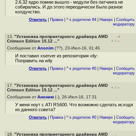
2.6.32 ядро помню вышло - модули без патчинга не
собирались. И до этого переодически было разное
колдунство.
Ответить
|
Правка
|
^ к родителю #4
|
Наверх
|
Cообщить
модератору
13.
"Установка проприетарного драйвера AMD
–1
+
–
Crimson Edition 15.12 ..."
/
Сообщение от
Anonim
(??), 23-Июл-16, 01:45
И поставил xserver из репозитория vily:
Поправить на wily
Ответить
|
Правка
|
^ к родителю #0
|
Наверх
|
Cообщить
модератору
17.
"Установка проприетарного драйвера AMD
+
–
/
Crimson Edition 15.12 ..."
Сообщение от
Аноним
(-), 26-Июл-16, 17:31
У меня ноут с ATI RS600. Что возможно сделать исходя
из данного совета?
Ответить
|
Правка
|
^ к родителю #0
|
Наверх
|
Cообщить
модератору
18.
"Установка проприетарного драйвера AMD