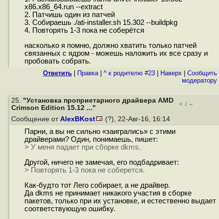
x86.x86_64.run --extract
2. Патчишь один из патчей
3. Собираешь ./ati-installer.sh 15.302 --buildpkg
4. Повторять 1-3 пока не соберётся
насколько я помню, должно хватить только патчей
связанных с ядром - можешь наложить их все сразу и
пробовать собрать.
Ответить
|
Правка
|
^ к родителю #23
|
Наверх
|
Cообщить
модератору
25.
"Установка проприетарного драйвера AMD
+
–
/
Crimson Edition 15.12 ..."
Сообщение от
AlexBKost
(?), 22-Авг-16, 16:14
Парни, а вы не сильно «заигрались» с этими
драйверами? Один, понимаешь, пишет:
> У меня падает при сборке dkms.
Другой, ничего не замечая, его подбадривает:
> Повторять 1-3 пока не соберется.
Как-будто тот Лего собирает, а не драйвер.
Да dkms не принимает никакого участия в сборке
пакетов, только при их установке, и естественно выдает
соответствующую ошибку.