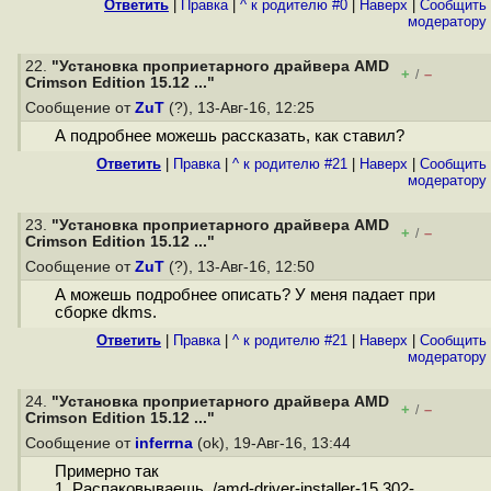
Ответить
|
Правка
|
^ к родителю #0
|
Наверх
|
Cообщить
модератору
22.
"Установка проприетарного драйвера AMD
+
–
/
Crimson Edition 15.12 ..."
Сообщение от
ZuT
(?), 13-Авг-16, 12:25
А подробнее можешь рассказать, как ставил?
Ответить
|
Правка
|
^ к родителю #21
|
Наверх
|
Cообщить
модератору
23.
"Установка проприетарного драйвера AMD
+
–
/
Crimson Edition 15.12 ..."
Сообщение от
ZuT
(?), 13-Авг-16, 12:50
А можешь подробнее описать? У меня падает при
сборке dkms.
Ответить
|
Правка
|
^ к родителю #21
|
Наверх
|
Cообщить
модератору
24.
"Установка проприетарного драйвера AMD
+
–
/
Crimson Edition 15.12 ..."
Сообщение от
inferrna
(ok), 19-Авг-16, 13:44
Примерно так
1. Распаковываешь ./amd-driver-installer-15.302-