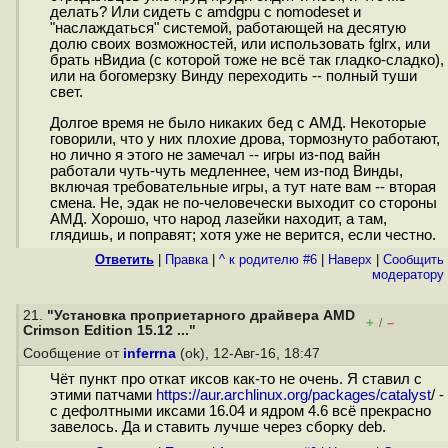
делать? Или сидеть с amdgpu с nomodeset и
"наслаждаться" системой, работающей на десятую
долю своих возможностей, или использовать fglrx, или
брать нВидиа (с которой тоже не всё так гладко-сладко),
или на богомерзку Винду переходить -- полный туши
свет.
Долгое время не было никаких бед с АМД. Некоторые
говорили, что у них плохие дрова, тормознуто работают,
но лично я этого не замечал -- игры из-под вайн
работали чуть-чуть медленнее, чем из-под Винды,
включая требовательные игры, а тут нате вам -- вторая
смена. Не, эдак не по-человечески выходит со стороны
АМД. Хорошо, что народ лазейки находит, а там,
глядишь, и поправят; хотя уже не верится, если честно.
Ответить
|
Правка
|
^ к родителю #6
|
Наверх
|
Cообщить
модератору
21.
"Установка проприетарного драйвера AMD
+
–
/
Crimson Edition 15.12 ..."
Сообщение от
inferrna
(ok), 12-Авг-16, 18:47
Чёт пункт про откат иксов как-то не очень. Я ставил с
этими патчами
https://aur.archlinux.org/packages/catalyst
/ -
с дефолтными иксами 16.04 и ядром 4.6 всё прекрасно
завелось. Да и ставить лучше через сборку deb.