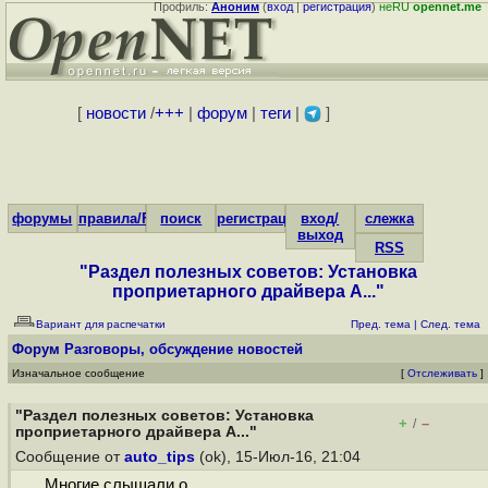
Профиль:
Аноним
(
вход
|
регистрация
)
неRU
opennet.me
[
новости
/
+++
|
форум
|
теги
|
]
форумы
правила/FAQ
поиск
регистрация
вход/
слежка
выход
RSS
"Раздел полезных советов: Установка
проприетарного драйвера A..."
Вариант для распечатки
Пред. тема
|
След. тема
Форум
Разговоры, обсуждение новостей
Изначальное сообщение
[
Отслеживать
]
"Раздел полезных советов: Установка
+
–
/
проприетарного драйвера A..."
Сообщение от
auto_tips
(ok), 15-Июл-16, 21:04
Многие слышали о