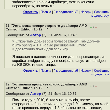
заблеклистчен в оном драйвере, можно конечно
пересобрать, но лень-же
Ответить
|
Правка
|
^ к родителю #7
|
Наверх
|
Cообщить
модератору
11.
"Установка проприетарного драйвера AMD
+
–
/
Crimson Edition 15.12 ..."
Сообщение от
Автор
(?), 21-Июл-16, 10:40
> Открытым драйвером пользоваться? Там должен
быть opengl 4.1 + новые расширения. Этого
> достаточно почти для всех игр.
Я пояснил в данном сочиненнии для вопрошающих, из
коробки amdgpu выпадут в сегфолт, запустить amdgpu
на R9 390x те еще танцы.
Ответить
|
Правка
|
^ к родителю #6
|
Наверх
|
Cообщить
модератору
12.
"Установка проприетарного драйвера AMD
+
–
/
Crimson Edition 15.12 ..."
Сообщение от
Автор
(?), 21-Июл-16, 10:51
Помню году в 2010, была у меня nvidia, после
очередного обновления xserver, до 1.9 помоему, на моей
генте пришлось вернуть 1,8 ибо иксы не стартовали,