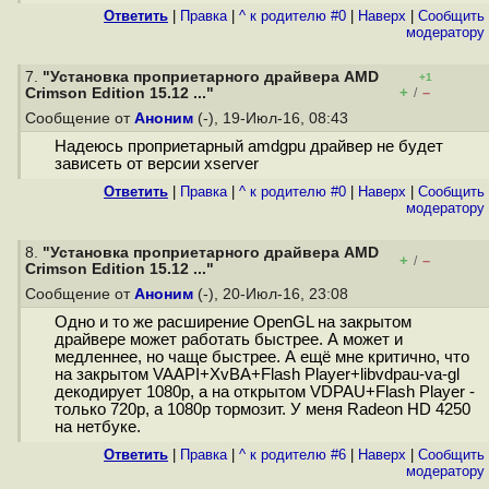
Ответить
|
Правка
|
^ к родителю #0
|
Наверх
|
Cообщить
модератору
7.
"Установка проприетарного драйвера AMD
+1
+
–
Crimson Edition 15.12 ..."
/
Сообщение от
Аноним
(-), 19-Июл-16, 08:43
Надеюсь проприетарный amdgpu драйвер не будет
зависеть от версии xserver
Ответить
|
Правка
|
^ к родителю #0
|
Наверх
|
Cообщить
модератору
8.
"Установка проприетарного драйвера AMD
+
–
/
Crimson Edition 15.12 ..."
Сообщение от
Аноним
(-), 20-Июл-16, 23:08
Одно и то же расширение OpenGL на закрытом
драйвере может работать быстрее. А может и
медленнее, но чаще быстрее. А ещё мне критично, что
на закрытом VAAPI+XvBA+Flash Player+libvdpau-va-gl
декодирует 1080p, а на открытом VDPAU+Flash Player -
только 720p, а 1080p тормозит. У меня Radeon HD 4250
на нетбуке.
Ответить
|
Правка
|
^ к родителю #6
|
Наверх
|
Cообщить
модератору