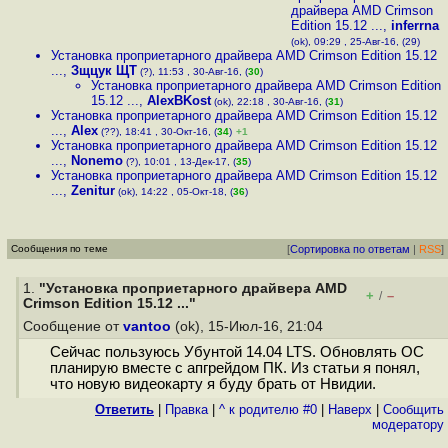
драйвера AMD Crimson
Edition 15.12 ...
,
inferrna
(ok), 09:29 , 25-Авг-16, (29)
Установка проприетарного драйвера AMD Crimson Edition 15.12
...
,
Зщцук ЩТ
(?), 11:53 , 30-Авг-16, (
30
)
Установка проприетарного драйвера AMD Crimson Edition
15.12 ...
,
AlexBKost
(ok), 22:18 , 30-Авг-16, (
31
)
Установка проприетарного драйвера AMD Crimson Edition 15.12
...
,
Alex
(??), 18:41 , 30-Окт-16, (
34
)
+1
Установка проприетарного драйвера AMD Crimson Edition 15.12
...
,
Nonemo
(?), 10:01 , 13-Дек-17, (
35
)
Установка проприетарного драйвера AMD Crimson Edition 15.12
...
,
Zenitur
(ok), 14:22 , 05-Окт-18, (
36
)
Сообщения по теме
[
Сортировка по ответам
|
RSS
]
1.
"Установка проприетарного драйвера AMD
+
–
/
Crimson Edition 15.12 ..."
Сообщение от
vantoo
(ok), 15-Июл-16, 21:04
Сейчас пользуюсь Убунтой 14.04 LTS. Обновлять ОС
планирую вместе с апгрейдом ПК. Из статьи я понял,
что новую видеокарту я буду брать от Нвидии.
Ответить
|
Правка
|
^ к родителю #0
|
Наверх
|
Cообщить
модератору