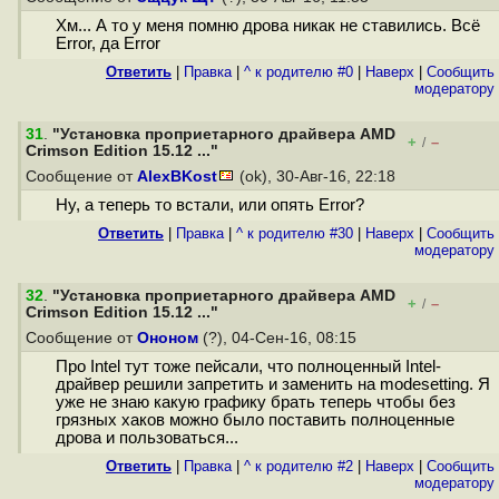
Хм... А то у меня помню дрова никак не ставились. Всё
Error, да Error
Ответить
|
Правка
|
^ к родителю #0
|
Наверх
|
Cообщить
модератору
31
.
"Установка проприетарного драйвера AMD
+
–
/
Crimson Edition 15.12 ..."
Сообщение от
AlexBKost
(ok), 30-Авг-16, 22:18
Ну, а теперь то встали, или опять Error?
Ответить
|
Правка
|
^ к родителю #30
|
Наверх
|
Cообщить
модератору
32
.
"Установка проприетарного драйвера AMD
+
–
/
Crimson Edition 15.12 ..."
Сообщение от
Ононом
(?), 04-Сен-16, 08:15
Про Intel тут тоже пейсали, что полноценный Intel-
драйвер решили запретить и заменить на modesetting. Я
уже не знаю какую графику брать теперь чтобы без
грязных хаков можно было поставить полноценные
дрова и пользоваться...
Ответить
|
Правка
|
^ к родителю #2
|
Наверх
|
Cообщить
модератору