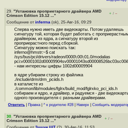
29.
"Установка проприетарного драйвера AMD
+
–
/
Crimson Edition 15.12 ..."
Сообщение от
inferrna
(ok), 25-Авг-16, 09:29
Сперва нужно иметь две видеокарты. Потом удаляешь
сигнатуру той, которая будет работать с проприерастны
драйвером, из ядра, а сигнатуру второй из
проприерастного перед сборкой.
Сигнатуру можно поискать так:
inferno@hmstr:~$ cat
/sys/bus/pci/drivers/radeon/0000\:00\:01.0/modalias
pci:v00001002d00009904sv00001043sd00008526bc03sc00i
- нам интересны цифры 1002d00009904
в ядре убираем строку из файлика
./include/drm/drm_pciids.h
в каталисте из
./common/lib/modules/fglrx/build_mod/fglrxko_pci_ids.h
собираем и ядро, и драйвер, и радуемся - две видеокарт
одного производителя с разными драйверами.
Ответить
|
Правка
|
^ к родителю #28
|
Наверх
|
Cообщить модерато
30
.
"Установка проприетарного драйвера AMD
+
–
/
Crimson Edition 15.12 ..."
Сообщение от
Зщцук ЩТ
(?), 30-Авг-16, 11:53