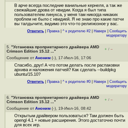
В арче всегда последние ванильные кернеля, а так же
свежайшие дрова от нвидии. Когда я был типа
пользователем линукса, у меня там никогда никаких
проблем не было с нвидией. Я не знаю про какие патчи
вы талдычите, видимо это что-то религиозное у вас.
Ответить
|
Правка
|
^ к родителю #2
|
Наверх
|
Cообщить
модератору
5.
"Установка проприетарного драйвера AMD
+
–
/
Crimson Edition 15.12 ..."
Сообщение от
Аноним
(-), 17-Июл-16, 17:06
Спасибо, друг! А что потом делать после распаковки
архива и наложения патчей? Как сделать --buildpkg
ubuntu/15.10?
Ответить
|
Правка
|
^ к родителю #0
|
Наверх
|
Cообщить
модератору
6.
"Установка проприетарного драйвера AMD
+
–
/
Crimson Edition 15.12 ..."
Сообщение от
Аноним
(-), 19-Июл-16, 08:42
Открытым драйвером пользоваться? Там должен быть
opengl 4.1 + новые расширения. Этого достаточно почти
для всех игр.