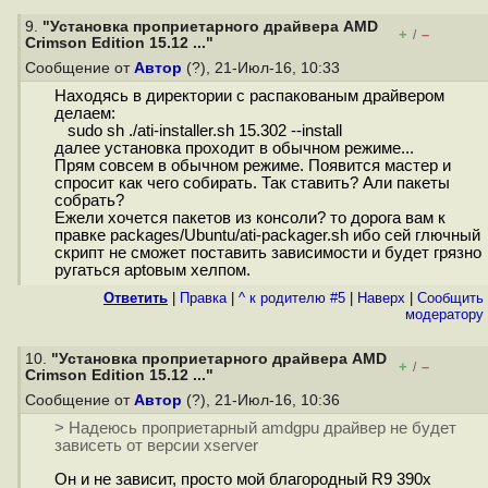
9.
"Установка проприетарного драйвера AMD
+
–
/
Crimson Edition 15.12 ..."
Сообщение от
Автор
(?), 21-Июл-16, 10:33
Находясь в директории с распакованым драйвером
делаем:
sudo sh ./ati-installer.sh 15.302 --install
далее установка проходит в обычном режиме...
Прям совсем в обычном режиме. Появится мастер и
спросит как чего собирать. Так ставить? Али пакеты
собрать?
Ежели хочется пакетов из консоли? то дорога вам к
правке packages/Ubuntu/ati-packager.sh ибо сей глючный
скрипт не сможет поставить зависимости и будет грязно
ругаться aptовым хелпом.
Ответить
|
Правка
|
^ к родителю #5
|
Наверх
|
Cообщить
модератору
10.
"Установка проприетарного драйвера AMD
+
–
/
Crimson Edition 15.12 ..."
Сообщение от
Автор
(?), 21-Июл-16, 10:36
> Надеюсь проприетарный amdgpu драйвер не будет
зависеть от версии xserver
Он и не зависит, просто мой благородный R9 390x