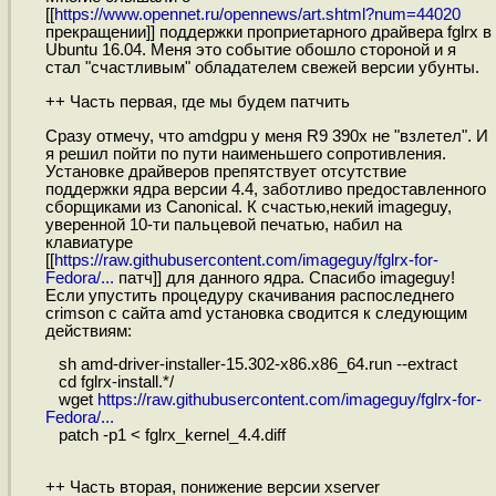
[[
https://www.opennet.ru/opennews/art.shtml?num=44020
прекращении]] поддержки проприетарного драйвера fglrx в
Ubuntu 16.04. Меня это событие обошло стороной и я
стал "счастливым" обладателем свежей версии убунты.
++ Часть первая, где мы будем патчить
Сразу отмечу, что amdgpu у меня R9 390x не "взлетел". И
я решил пойти по пути наименьшего сопротивления.
Установке драйверов препятствует отсутствие
поддержки ядра версии 4.4, заботливо предоставленного
сборщиками из Canonical. К счастью,некий imageguy,
уверенной 10-ти пальцевой печатью, набил на
клавиатуре
[[
https://raw.githubusercontent.com/imageguy/fglrx-for-
Fedora/...
патч]] для данного ядра. Спасибо imageguy!
Если упустить процедуру скачивания распоследнего
crimson с сайта amd установка сводится к следующим
действиям:
sh amd-driver-installer-15.302-x86.x86_64.run --extract
cd fglrx-install.*/
wget
https://raw.githubusercontent.com/imageguy/fglrx-for-
Fedora/...
patch -p1 < fglrx_kernel_4.4.diff
++ Часть вторая, понижение версии xserver