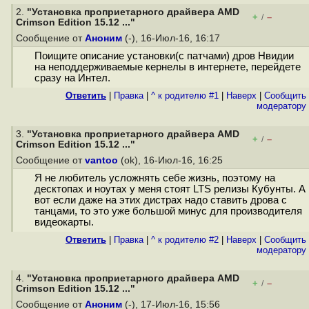
2.
"Установка проприетарного драйвера AMD
+
–
/
Crimson Edition 15.12 ..."
Сообщение от
Аноним
(-), 16-Июл-16, 16:17
Поищите описание установки(с патчами) дров Нвидии
на неподдерживаемые кернелы в интернете, перейдете
сразу на Интел.
Ответить
|
Правка
|
^ к родителю #1
|
Наверх
|
Cообщить
модератору
3.
"Установка проприетарного драйвера AMD
+
–
/
Crimson Edition 15.12 ..."
Сообщение от
vantoo
(ok), 16-Июл-16, 16:25
Я не любитель усложнять себе жизнь, поэтому на
десктопах и ноутах у меня стоят LTS релизы Кубунты. А
вот если даже на этих дистрах надо ставить дрова с
танцами, то это уже большой минус для производителя
видеокарты.
Ответить
|
Правка
|
^ к родителю #2
|
Наверх
|
Cообщить
модератору
4.
"Установка проприетарного драйвера AMD
+
–
/
Crimson Edition 15.12 ..."
Сообщение от
Аноним
(-), 17-Июл-16, 15:56