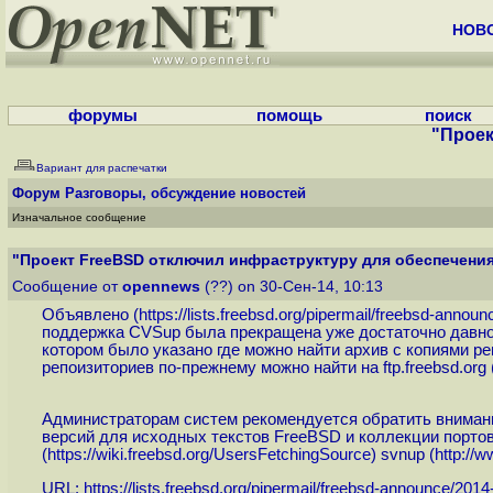
НОВ
форумы
помощь
поиск
"Проек
Вариант для распечатки
Форум
Разговоры, обсуждение новостей
Изначальное сообщение
"Проект FreeBSD отключил инфраструктуру для обеспечения 
Сообщение от
opennews
(??) on 30-Сен-14, 10:13
Объявлено (
https://lists.freebsd.org/pipermail/freebsd-announ
поддержка CVSup была прекращена уже достаточно давно 
котором было указано где можно найти архив с копиями 
репоизиториев по-прежнему можно найти на ftp.freebsd.org 
Администраторам систем рекомендуется обратить внимани
версий для исходных текстов FreeBSD и коллекции портов 
(
https://wiki.freebsd.org/UsersFetchingSource
) svnup (
http://w
URL:
https://lists.freebsd.org/pipermail/freebsd-announce/2014-