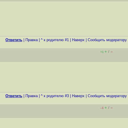
Ответить
|
Правка
|
^ к родителю #1
|
Наверх
|
Cообщить модератору
+
–
/
+1
Ответить
|
Правка
|
^ к родителю #3
|
Наверх
|
Cообщить модератору
+
–
/
–1