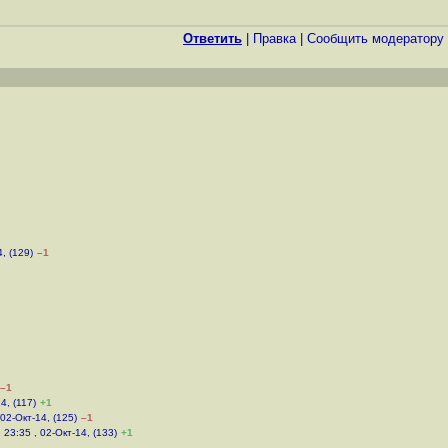
Ответить
|
Правка
|
Cообщить модератору
4, (129)
–1
–1
4, (117)
+1
 02-Окт-14, (125)
–1
,
23:35 , 02-Окт-14, (133)
+1