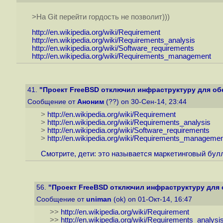
>На Git перейти гордость не позволит)))
http://en.wikipedia.org/wiki/Requirement
http://en.wikipedia.org/wiki/Requirements_analysis
http://en.wikipedia.org/wiki/Software_requirements
http://en.wikipedia.org/wiki/Requirements_management
41.
"Проект FreeBSD отключил инфраструктуру для обе
Сообщение от
Аноним
(??) on 30-Сен-14, 23:44
>
http://en.wikipedia.org/wiki/Requirement
>
http://en.wikipedia.org/wiki/Requirements_analysis
>
http://en.wikipedia.org/wiki/Software_requirements
>
http://en.wikipedia.org/wiki/Requirements_managemen
Смотрите, дети: это называется маркетинговый бул
56.
"Проект FreeBSD отключил инфраструктуру для о
Сообщение от
uniman
(ok) on 01-Окт-14, 16:47
>>
http://en.wikipedia.org/wiki/Requirement
>>
http://en.wikipedia.org/wiki/Requirements_analysi