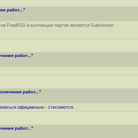
я работ..."
ов FreeBSD и коллекции портов является Subversion
ения работ..."
спечения работ..."
изнаться официально - стесняются.
ения работ..."