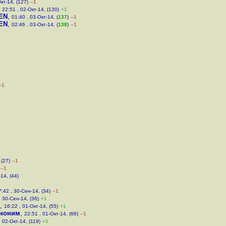
кт-14, (127)
–1
,
22:51 , 02-Окт-14, (130)
+1
EN
,
01:40 , 03-Окт-14, (
137
)
–1
EN
,
02:46 , 03-Окт-14, (
138
)
–1
–1
 (27)
–1
–1
14, (44)
7:42 , 30-Сен-14, (34)
–1
, 30-Сен-14, (36)
+1
,
16:22 , 01-Окт-14, (55)
+1
ноним
,
22:51 , 01-Окт-14, (66)
–1
, 02-Окт-14, (119)
+1