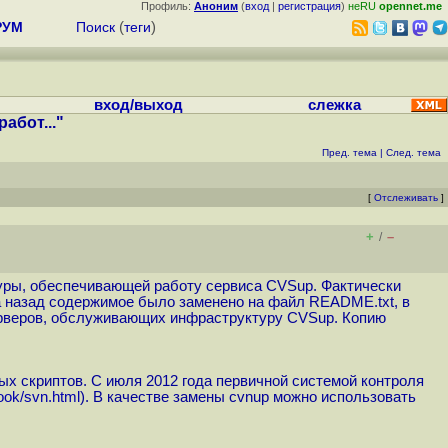
Профиль:
Аноним
(
вход
|
регистрация
)
неRU
opennet.me
РУМ
Поиск
(
теги
)
вход/выход
слежка
абот..."
Пред. тема
|
След. тема
[
Отслеживать
]
+
–
/
туры, обеспечивающей работу сервиса CVSup. Фактически
а назад содержимое было заменено на файл README.txt, в
ерверов, обслуживающих инфраструктуру CVSup. Копию
х скриптов. С июля 2012 года первичной системой контроля
ook/svn.html
). В качестве замены cvnup можно использовать