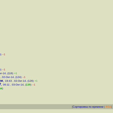
3)
–1
5)
–1
кт-14, (116)
+1
 , 02-Окт-14, (124)
–1
им
,
19:43 , 02-Окт-14, (126)
+1
7
,
06:11 , 03-Окт-14, (
139
)
–1
44
)
[
Сортировка по времени
|
RSS
]