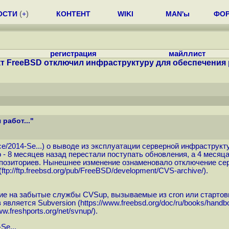
ОСТИ
(
+
)
КОНТЕНТ
WIKI
MAN'ы
ФО
регистрация
майллист
т FreeBSD отключил инфраструктуру для обеспечения р
работ..."
ce/2014-Se...
) о выводе из эксплуатации серверной инфраструк
- 8 месяцев назад перестали поступать обновления, а 4 месяц
репозиториев. Нынешнее изменение ознаменовало отключение с
(
ftp://ftp.freebsd.org/pub/FreeBSD/development/CVS-archive
/).
е на забытые службы CVSup, вызываемые из cron или стартовы
является Subversion (
https://www.freebsd.org/doc/ru/books/handb
ww.freshports.org/net/svnup
/).
Se...