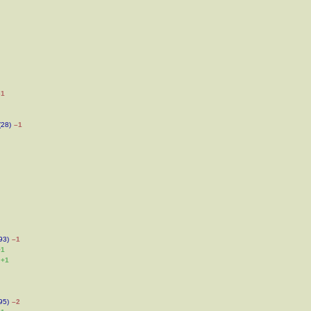
–1
(28)
–1
93)
–1
+1
+1
95)
–2