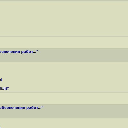
спечения работ..."
t
лшит.
беспечения работ..."
s