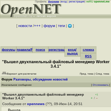
Профиль:
Аноним
(
вход
|
регистрация
)
неRU
opennet.me
[
новости
/
+++
|
форум
|
теги
|
]
форумы
правила/FAQ
поиск
регистрация
вход/
слежка
выход
RSS
"Вышел двухпанельный файловый менеджер Worker
3.4.1"
Вариант для распечатки
Пред. тема
|
След. тема
Форум
Разговоры, обсуждение новостей
Изначальное сообщение
[
Отслеживать
]
"Вышел двухпанельный файловый менеджер
+1
+
–
Worker 3.4.1"
/
Сообщение от
opennews
(??), 09-Июн-14, 20:51
Вышла