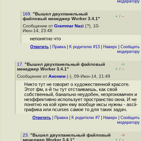
модератору
169.
"Вышел двухпанельный
+
–
/
файловый менеджер Worker 3.4.1"
Сообщение от
Grammar Nazi
(?), 10-
Июн-14, 23:48
непонятно что
Ответить
|
Правка
|
К родителю #13
|
Наверх
|
Cообщить
модератору
17.
"Вышел двухпанельный файловый
+3
+
–
менеджер Worker 3.4.1"
/
Сообщение от
Аноним
(-), 09-Июн-14, 21:49
Никто тут не говорит о художественной красоте.
Этот фм, к-й ты тут отстаиваешь, как свой
собственный, банально неудобен, неэргономичен и
неэффективно использует пространство окна. И не
понятно на кой хрен ему вообще иксы нужны - ascii-
графика или ncurses самое то для таких задач.
Ответить
|
Правка
|
К родителю #7
|
Наверх
|
Cообщить
модератору
23.
"Вышел двухпанельный файловый
–9
+
–
менеджер Worker 3.4.1"
/