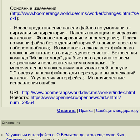
Основные изменения
(
http://www.boomerangsworld.de/cms/worker/changes.html#se
c-1
):
- Новое представление панели файлов по умолчанию -
виртуальные директории;- Панель навигации по иерархии
каталогов;- Фоновое копирование и перемещение;- Поиск
по имени файла без отдельной горячей клавиши, простым
набором шаблона;- Возможность показа всех файлов во
вложенных каталогов в виде единого списка;- Встроенная
команда "Меню команд" для быстрого доступа ко всем
встроенным и пользовательским командам;- По
многочисленным пожеланиям пользователей вернули
".." вверху панели файлов для перехода в вышележащий
каталог.- Улучшения интерфейса;- Многочисленные
исправления ошибок.
URL:
http://www.boomerangsworld.de/cms/worker/index.html
Новость:
https://www.opennet.ru/opennews/art.shtml?
num=39964
Ответить
|
Правка
|
Cообщить модератору
Оглавление
Улучшения интерфейса o_O Всмысле до этого еще хуже был
,
Аноним
(-), 20:51 , 09-Июн-14, (1)
+39