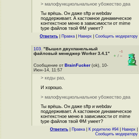
> малофункциольнальное убожество два
Ты врёшь. Он даже sftp и webdav
поддерживает. А кастомное динамическое
контекстное меню в зависимости от mime
type файлов твой ФМ умеет?
Ответить
|
Правка
|
Наверх
|
Cообщить модератору
103.
"Вышел двухпанельный
–1
файловый менеджер Worker 3.4.1"
+
–
/
Сообщение от
BrainFucker
(ok), 10-
Июн-14, 11:57
> кеды раз,
И хорошо.
> малофункциольнальное убожество два
Ты врёшь. Он даже sftp и webdav
поддерживает. А кастомное динамическое
контекстное меню в зависимости от mime
type файлов твой ФМ умеет?
Ответить
|
Правка
|
К родителю #94
|
Наверх
|
Cообщить модератору