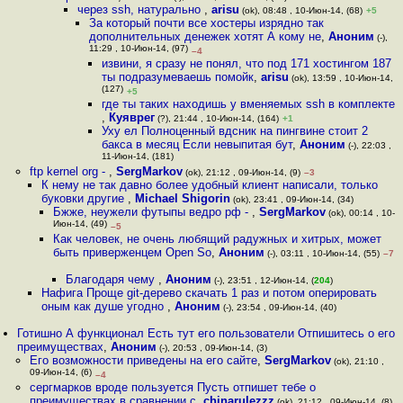
через ssh, натурально
,
arisu
(ok), 08:48 , 10-Июн-14, (68)
+5
За который почти все хостеры изрядно так
дополнительных денежек хотят А кому не
,
Аноним
(-),
11:29 , 10-Июн-14, (97)
–4
извини, я сразу не понял, что под 171 хостингом 187
ты подразумеваешь помойк
,
arisu
(ok), 13:59 , 10-Июн-14,
(127)
+5
где ты таких находишь у вменяемых ssh в комплекте
,
Куяврег
(?), 21:44 , 10-Июн-14, (164)
+1
Уху ел Полноценный вдсник на пингвине стоит 2
бакса в месяц Если невыпитая бут
,
Аноним
(-), 22:03 ,
11-Июн-14, (181)
ftp kernel org -
,
SergMarkov
(ok), 21:12 , 09-Июн-14, (9)
–3
К нему не так давно более удобный клиент написали, только
буковки другие
,
Michael Shigorin
(ok), 23:41 , 09-Июн-14, (34)
Бжже, неужели футыпы ведро рф -
,
SergMarkov
(ok), 00:14 , 10-
Июн-14, (49)
–5
Как человек, не очень любящий радужных и хитрых, может
быть приверженцем Open So
,
Аноним
(-), 03:11 , 10-Июн-14, (55)
–7
Благодаря чему
,
Аноним
(-), 23:51 , 12-Июн-14, (
204
)
Нафига Проще git-дерево скачать 1 раз и потом оперировать
оным как душе угодно
,
Аноним
(-), 23:54 , 09-Июн-14, (40)
Готишно А функционал Есть тут его пользователи Отпишитесь о его
преимуществах
,
Аноним
(-), 20:53 , 09-Июн-14, (3)
Его возможности приведены на его сайте
,
SergMarkov
(ok), 21:10 ,
09-Июн-14, (6)
–4
сергмарков вроде пользуется Пусть отпишет тебе о
преимуществах в сравнении с
,
chinarulezzz
(ok), 21:12 , 09-Июн-14, (8)