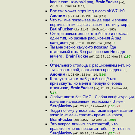
imgur com uzwkpVd png
,
BrainFucker
(ok),
20:29 , 10-Июн-14, (157)
Вот так может https imgur com sKW7Ub0
,
Аноним
(-), 21:13 , 10-Июн-14, (161)
Что ты мне показываешь да ещё и зрение
портишь этим вырвиглазием , по типу сорт
,
BrainFucker
(ok), 21:41 , 10-Июн-14, (163)
Смотри внимательно, я тебе это и показал
один тип, но разные расширения А зад
,
sam_asm
(ok), 22:10 , 10-Июн-14, (165)
+1
Ты мне херню какую-то показал Где
отдельный столбец расширения Не надо
ничего
,
BrainFucker
(ok), 22:24 , 12-Июн-14, (
195
)
+1
Отдельного столбца с расширением нет, но
ты глаза открой, сортировка проведена с
,
Аноним
(-), 23:09 , 12-Июн-14, (
196
)
К отсутствию столбца я бы ещё мог
привыкнуть, но меня в первую очередь
отпугивае
,
BrainFucker
(ok), 23:13 , 12-Июн-14,
(
)
197
Любые цвета без СМС - Любая конфигурация
панелей наложенным платежом - В нем
,
SergMarkov
(ok), 23:23 , 12-Июн-14, (
199
)
–1
Тогда почему у всех вас такой вырвиглазный
ужас Мне лень тратить время на красн
,
BrainFucker
(ok), 23:37 , 12-Июн-14, (
200
)
Это вопрос личных пристрастий, что
нравится мне не нравится тебе - Тут нет ни
,
SergMarkov
(ok), 00:39 , 13-Июн-14, (
210
)
–2