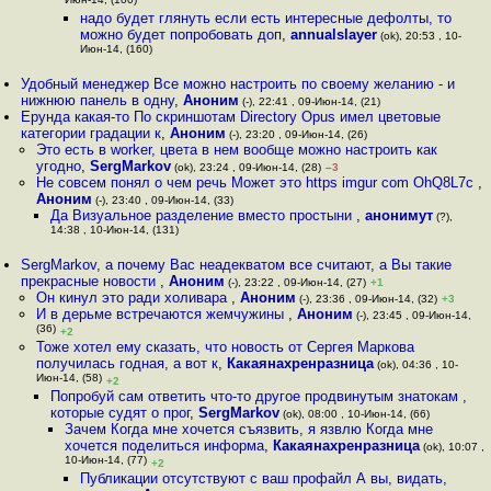
Июн-14, (100)
надо будет глянуть если есть интересные дефолты, то
можно будет попробовать доп
,
annualslayer
(ok), 20:53 , 10-
Июн-14, (160)
Удобный менеджер Все можно настроить по своему желанию - и
нижнюю панель в одну
,
Аноним
(-), 22:41 , 09-Июн-14, (21)
Ерунда какая-то По скриншотам Directory Opus имел цветовые
категории градации к
,
Аноним
(-), 23:20 , 09-Июн-14, (26)
Это есть в worker, цвета в нем вообще можно настроить как
угодно
,
SergMarkov
(ok), 23:24 , 09-Июн-14, (28)
–3
Не совсем понял о чем речь Может это https imgur com OhQ8L7c
,
Аноним
(-), 23:40 , 09-Июн-14, (33)
Да Визуальное разделение вместо простыни
,
анонимут
(?),
14:38 , 10-Июн-14, (131)
SergMarkov, а почему Вас неадекватом все считают, а Вы такие
прекрасные новости
,
Аноним
(-), 23:22 , 09-Июн-14, (27)
+1
Он кинул это ради холивара
,
Аноним
(-), 23:36 , 09-Июн-14, (32)
+3
И в дepьме встречаются жемчужины
,
Аноним
(-), 23:45 , 09-Июн-14,
(36)
+2
Тоже хотел ему сказать, что новость от Сергея Маркова
получилась годная, а вот к
,
Какаянахренразница
(ok), 04:36 , 10-
Июн-14, (58)
+2
Попробуй сам ответить что-то другое продвинутым знатокам ,
которые судят о прог
,
SergMarkov
(ok), 08:00 , 10-Июн-14, (66)
Зачем Когда мне хочется съязвить, я язвлю Когда мне
хочется поделиться информа
,
Какаянахренразница
(ok), 10:07 ,
10-Июн-14, (77)
+2
Публикации отсутствуют c ваш профайл А вы, видать,