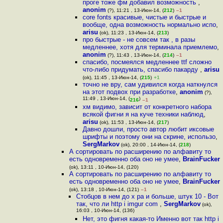
проге тоже фм добавил возможность
,
anonim
(?), 11:21 , 13-Июн-14, (
212
)
–1
core fonts красивые, чистые и быстрые и
вообще, одна возможность нормально испо
,
arisu
(ok), 11:23 , 13-Июн-14, (
213
)
про быстрые - не совсем так , в разы
медленнее, хотя для терминала приемлемо
,
anonim
(?), 11:43 , 13-Июн-14, (
214
)
–1
спасибо, посмеялся медленнее ttf сложно
что-либо придумать, спасибо пакарду
,
arisu
(ok), 11:45 , 13-Июн-14, (
215
)
+1
точно не вру, сам удивился когда наткнулся
на этот подвох при разработке
,
anonim
(?),
11:49 , 13-Июн-14, (
)
216
–1
хм видимо, зависит от конкретного набора
всякой фигни я на куче техники наблюд
,
arisu
(ok), 11:53 , 13-Июн-14, (
217
)
Давно дошли, просто автор любит иксовые
шрифты и поэтому они на скрине, использо
,
SergMarkov
(ok), 20:00 , 14-Июн-14, (
218
)
А сортировать по расширению по алфавиту то
есть одновременно оба оно не умее
,
BrainFucker
(ok), 13:11 , 10-Июн-14, (120)
А сортировать по расширению по алфавиту то
есть одновременно оба оно не умее
,
BrainFucker
(ok), 13:18 , 10-Июн-14, (121)
–1
Стобцов в нем до х ра и больше, штук 10 - Вот
так, что ли http i imgur com
,
SergMarkov
(ok),
16:03 , 10-Июн-14, (136)
Нет, это фигня какая-то Именно вот так http i