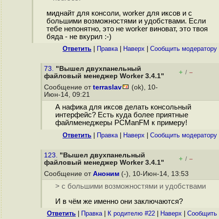
миднайт для консоли, worker для иксов и с
большими возможностями и удобствами. Если
тебе непонятно, это не worker виноват, это твоя
бяда - не вкурил :-)
Ответить
|
Правка
|
Наверх
|
Cообщить модератору
73.
"Вышел двухпанельный
+
–
/
файловый менеджер Worker 3.4.1"
Сообщение от
terraslav
(ok), 10-
Июн-14, 09:21
А нафика для иксов делать консольный
интерфейс? Есть куда более приятные
файлменеджеры PCManFM к примеру!
Ответить
|
Правка
|
Наверх
|
Cообщить модератору
123.
"Вышел двухпанельный
+
–
/
файловый менеджер Worker 3.4.1"
Сообщение от
Аноним
(-), 10-Июн-14, 13:53
> с большими возможностями и удобствами
И в чём же именно они заключаются?
Ответить
|
Правка
|
К родителю #22
|
Наверх
|
Cообщить