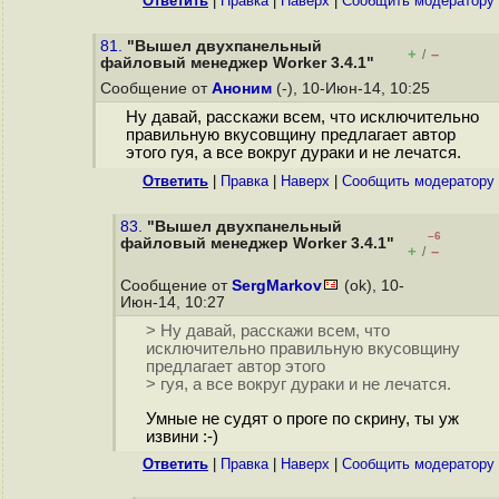
Ответить
|
Правка
|
Наверх
|
Cообщить модератору
81.
"Вышел двухпанельный
+
–
/
файловый менеджер Worker 3.4.1"
Сообщение от
Аноним
(-), 10-Июн-14, 10:25
Ну давай, расскажи всем, что исключительно
правильную вкусовщину предлагает автор
этого гуя, а все вокруг дураки и не лечатся.
Ответить
|
Правка
|
Наверх
|
Cообщить модератору
83.
"Вышел двухпанельный
–6
файловый менеджер Worker 3.4.1"
+
–
/
Сообщение от
SergMarkov
(ok), 10-
Июн-14, 10:27
> Ну давай, расскажи всем, что
исключительно правильную вкусовщину
предлагает автор этого
> гуя, а все вокруг дураки и не лечатся.
Умные не судят о проге по скрину, ты уж
извини :-)
Ответить
|
Правка
|
Наверх
|
Cообщить модератору