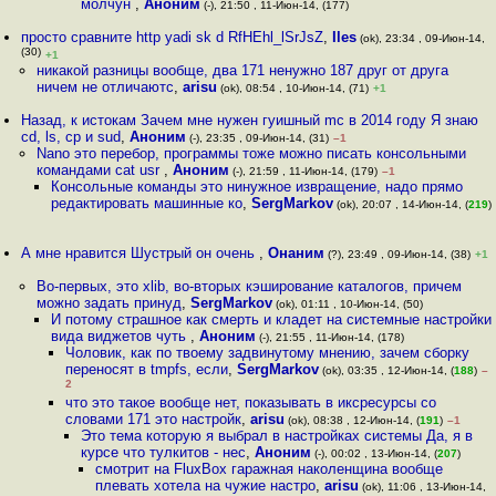
молчун
,
Аноним
(-), 21:50 , 11-Июн-14, (177)
просто сравните http yadi sk d RfHEhl_lSrJsZ
,
Iles
(ok), 23:34 , 09-Июн-14,
(30)
+1
никакой разницы вообще, два 171 ненужно 187 друг от друга
ничем не отличаютс
,
arisu
(ok), 08:54 , 10-Июн-14, (71)
+1
Назад, к истокам Зачем мне нужен гуишный mc в 2014 году Я знаю
cd, ls, cp и sud
,
Аноним
(-), 23:35 , 09-Июн-14, (31)
–1
Nano это перебор, программы тоже можно писать консольными
командами cat usr
,
Аноним
(-), 21:59 , 11-Июн-14, (179)
–1
Консольные команды это нинужное извращение, надо прямо
редактировать машинные ко
,
SergMarkov
(ok), 20:07 , 14-Июн-14, (
219
)
А мне нравится Шустрый он очень
,
Онаним
(?), 23:49 , 09-Июн-14, (38)
+1
Во-первых, это xlib, во-вторых кэширование каталогов, причем
можно задать принуд
,
SergMarkov
(ok), 01:11 , 10-Июн-14, (50)
И потому страшное как смерть и кладет на системные настройки
вида виджетов чуть
,
Аноним
(-), 21:55 , 11-Июн-14, (178)
Чоловик, как по твоему задвинутому мнению, зачем сборку
переносят в tmpfs, если
,
SergMarkov
(ok), 03:35 , 12-Июн-14, (
188
)
–
2
что это такое вообще нет, показывать в иксресурсы со
словами 171 это настройк
,
arisu
(ok), 08:38 , 12-Июн-14, (
191
)
–1
Это тема которую я выбрал в настройках системы Да, я в
курсе что тулкитов - нес
,
Аноним
(-), 00:02 , 13-Июн-14, (
207
)
смотрит на FluxBox гаражная наколенщина вообще
плевать хотела на чужие настро
,
arisu
(ok), 11:06 , 13-Июн-14,