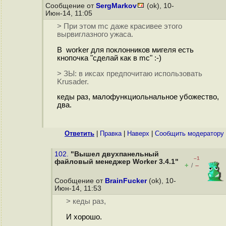
Сообщение от
SergMarkov
(ok), 10-
Июн-14, 11:05
> При этом mc даже красивее этого
вырвиглазного ужаса.
В worker для поклонников мигеля есть
кнопочка "сделай как в mc" :-)
> ЗЫ: в иксах предпочитаю использовать
Krusader.
кеды раз, малофункциольнальное убожество,
два.
Ответить
|
Правка
|
Наверх
|
Cообщить модератору
102.
"Вышел двухпанельный
–1
файловый менеджер Worker 3.4.1"
+
–
/
Сообщение от
BrainFucker
(ok), 10-
Июн-14, 11:53
> кеды раз,
И хорошо.