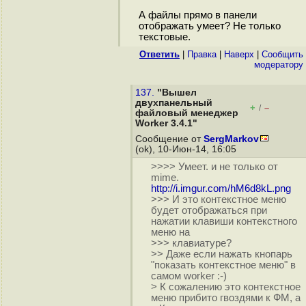
А файлы прямо в панели
отображать умеет? Не только
текстовые.
Ответить
|
Правка
|
Наверх
|
Cообщить
модератору
137.
"Вышел
двухпанельный
+
–
/
файловый менеджер
Worker 3.4.1"
Сообщение от
SergMarkov
(ok), 10-Июн-14, 16:05
>>>> Умеет. и не только от
mime.
http://i.imgur.com/hM6d8kL.png
>>> И это контекстное меню
будет отображаться при
нажатии клавиши контекстного
меню на
>>> клавиатуре?
>> Даже если нажать кнопарь
"показать контекстное меню" в
самом worker :-)
> К сожалению это контекстное
меню прибито гвоздями к ФМ, а