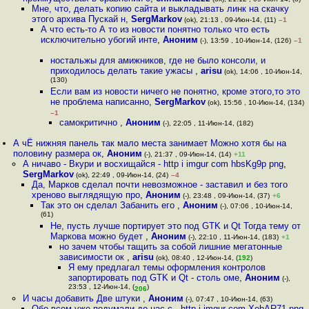
Мне, что, делать копию сайта и выкладывать линк на скачку
этого архива Пускай н
,
SergMarkov
(ok), 21:13 , 09-Июн-14, (11)
–1
А что есть-то А то из новости понятно только что есть
исключительно убогий инте
,
Аноним
(-), 13:59 , 10-Июн-14, (126)
–1
ностальжы для амижников, где не было консоли, и
приходилось делать такие ужасы
,
arisu
(ok), 14:06 , 10-Июн-14,
(130)
Если вам из новости ничего не понятно, кроме этого,то это
не проблема написанно
,
SergMarkov
(ok), 15:56 , 10-Июн-14, (134)
–1
cамокритично
,
Аноним
(-), 22:05 , 11-Июн-14, (182)
А чЁ нижняя панель так мало места занимает Можно хотя бы на
половину размера ок
,
Аноним
(-), 21:37 , 09-Июн-14, (14)
+11
А ничаво - Вкури и восхищайся - http i imgur com hbsKg9p png
,
SergMarkov
(ok), 22:49 , 09-Июн-14, (24)
–4
Да, Марков сделал почти невозможное - заставил и без того
хреново выглядящую про
,
Аноним
(-), 23:48 , 09-Июн-14, (37)
+6
Так это он сделал Забанить его
,
Аноним
(-), 07:06 , 10-Июн-14,
(61)
Не, пусть лучше портирует это под GTK и Qt Тогда тему от
Маркова можно будет
,
Аноним
(-), 22:10 , 11-Июн-14, (183)
+1
но зачем чтобы тащить за собой лишние мегатонные
зависимости ок
,
arisu
(ok), 08:40 , 12-Июн-14, (
192
)
Я ему предлагал темы оформления контролов
запортировать под GTK и Qt - столь оме
,
Аноним
(-),
23:53 , 12-Июн-14, (
)
206
И часы добавить Две штуки
,
Аноним
(-), 07:47 , 10-Июн-14, (63)
Обо всем уже подумали до нас с - http i imgur com XebAR71 png
,