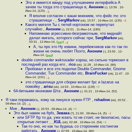
Это и имеется ввиду под улучшением интерфейса А
зачем ты тогда это страшилище в
,
Аноним
(-), 13:56 , 10-
Июн-14, (125)
–1
Я вполне согласен с ваши мнением, что фейс mc это
страшилище -
,
SergMarkov
(ok), 15:57 , 10-Июн-14, (135)
–2
Какого мигеля Ты с петей нортоном не перепутал
случайно
,
Аноним
(-), 22:01 , 11-Июн-14, (180)
Напоминаю агрессивно-безграмотным, что миднайт
делал мигель, которого сейчас при
,
SergMarkov
(ok),
03:31 , 12-Июн-14, (
)
187
–2
А, ты про это Ну извини, перебежчиков как-то так по
жизни не очень любят Поэто
,
Аноним
(-), 23:50 , 12-
Июн-14, (
)
203
double commander жеkrusader хорош, но сильно тормозил в
последний раз когда его
,
rico
(ok), 11:28 , 10-Июн-14, (96)
Пробовал я все эти поделки Double Commander, Gnome
Commander, Tux Commander etc
,
BrainFucker
(ok), 11:47 , 10-
Июн-14, (101)
–1
это страшилище для сборки желает fpc и lazarus на
помойку
,
arisu
(ok), 14:03 , 10-Июн-14, (128)
+3
64-битными иконками Шта
,
Аноним
(-), 01:21 , 10-Июн-14, (52)
Я таки поражаюсь, кому на линуксе нужен FTP
,
rshadow
(ok), 20:52 ,
09-Июн-14, (2)
–5
Мне
,
Аноним
(-), 20:53 , 09-Июн-14, (4)
+5
Это был намек на ftpfs
,
Зевака
(?), 21:00 , 09-Июн-14, (5)
–1
или SFTP ftp то да, уже юзать то не стоит, не безопасно, пасы
открытые летают
,
_KUL
(ok), 02:48 , 10-Июн-14, (54)
+1
Так-то оно, но как ты будешь со сторонним хостингом
работать
,
Аноним
(-), 07:05 , 10-Июн-14, (60)