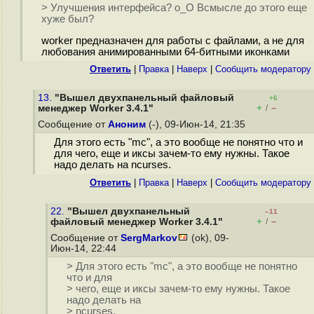
> Улучшения интерфейса? o_O Всмысле до этого еще
хуже был?
worker предназначен для работы с файлами, а не для
любования анимированными 64-битными иконками
Ответить
|
Правка
|
Наверх
|
Cообщить модератору
13.
"Вышел двухпанельный файловый
+6
+
–
менеджер Worker 3.4.1"
/
Сообщение от
Аноним
(-), 09-Июн-14, 21:35
Для этого есть "mc", а это вообще не понятно что и
для чего, еще и иксы зачем-то ему нужны. Такое
надо делать на ncurses.
Ответить
|
Правка
|
Наверх
|
Cообщить модератору
22.
"Вышел двухпанельный
–11
+
–
файловый менеджер Worker 3.4.1"
/
Сообщение от
SergMarkov
(ok), 09-
Июн-14, 22:44
> Для этого есть "mc", а это вообще не понятно
что и для
> чего, еще и иксы зачем-то ему нужны. Такое
надо делать на
> ncurses.