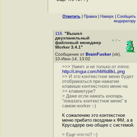
Ответить
|
Правка
|
Наверх
|
Cообщить
модератору
116.
"Вышел
двухпанельный
+
–
/
файловый менеджер
Worker 3.4.1"
Сообщение от
BrainFucker
(ok),
10-Июн-14, 13:02
>>> Умеет. и не только от mime.
http://i.imgur.com/hM6d8kL.png
>> И это контекстное меню будет
отображаться при нажатии
клавиши контекстного меню на
>> клавиатуре?
> Даже если нажать кнопарь
"показать контекстное меню" в
самом worker :-)
К сожалению это контекстное
меню прибито гвоздями к ФМ, а в
Крусадере оно общее с системой.
> Еще что-то? :-)