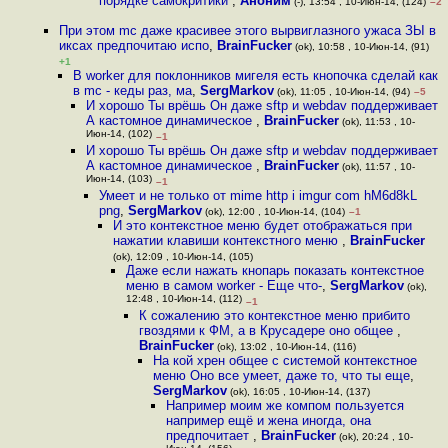
порядке самокритики
,
Аноним
(-), 13:54 , 10-Июн-14, (124)
–2
При этом mc даже красивее этого вырвиглазного ужаса ЗЫ в
иксах предпочитаю испо
,
BrainFucker
(ok), 10:58 , 10-Июн-14, (91)
+1
В worker для поклонников мигеля есть кнопочка сделай как
в mc - кеды раз, ма
,
SergMarkov
(ok), 11:05 , 10-Июн-14, (94)
–5
И хорошо Ты врёшь Он даже sftp и webdav поддерживает
А кастомное динамическое
,
BrainFucker
(ok), 11:53 , 10-
Июн-14, (102)
–1
И хорошо Ты врёшь Он даже sftp и webdav поддерживает
А кастомное динамическое
,
BrainFucker
(ok), 11:57 , 10-
Июн-14, (103)
–1
Умеет и не только от mime http i imgur com hM6d8kL
png
,
SergMarkov
(ok), 12:00 , 10-Июн-14, (104)
–1
И это контекстное меню будет отображаться при
нажатии клавиши контекстного меню
,
BrainFucker
(ok), 12:09 , 10-Июн-14, (105)
Даже если нажать кнопарь показать контекстное
меню в самом worker - Еще что-
,
SergMarkov
(ok),
12:48 , 10-Июн-14, (112)
–1
К сожалению это контекстное меню прибито
гвоздями к ФМ, а в Крусадере оно общее
,
BrainFucker
(ok), 13:02 , 10-Июн-14, (116)
На кой хрен общее с системой контекстное
меню Оно все умеет, даже то, что ты еще
,
SergMarkov
(ok), 16:05 , 10-Июн-14, (137)
Например моим же компом пользуется
например ещё и жена иногда, она
предпочитает
,
BrainFucker
(ok), 20:24 , 10-