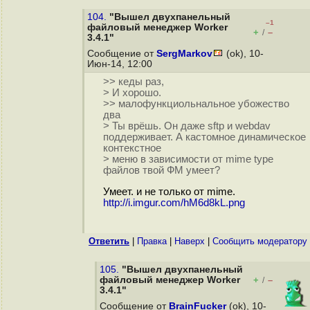
104.
"Вышел двухпанельный
–1
файловый менеджер Worker
+
–
/
3.4.1"
Сообщение от
SergMarkov
(ok), 10-
Июн-14, 12:00
>> кеды раз,
> И хорошо.
>> малофункциольнальное убожество
два
> Ты врёшь. Он даже sftp и webdav
поддерживает. А кастомное динамическое
контекстное
> меню в зависимости от mime type
файлов твой ФМ умеет?
Умеет. и не только от mime.
http://i.imgur.com/hM6d8kL.png
Ответить
|
Правка
|
Наверх
|
Cообщить модератору
105.
"Вышел двухпанельный
файловый менеджер Worker
+
–
/
3.4.1"
Сообщение от
BrainFucker
(ok), 10-