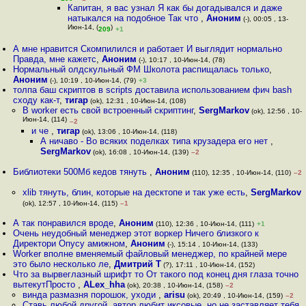
Капитан, я вас узнал Я как бы догадывался и даже
натыкался на подобное Так что
,
Аноним
(-), 00:05 , 13-
Июн-14, (
)
209
+1
А мне нравится Скомпилился и работает И выглядит нормально
Правда, мне кажетс
,
Аноним
(-), 10:17 , 10-Июн-14, (78)
Нормальный олдскульный ФМ Школота распищалась только
,
Аноним
(-), 10:19 , 10-Июн-14, (79)
+3
толпа баш скриптов в scripts доставила использованием фич bash
сходу как-т
,
тигар
(ok), 12:31 , 10-Июн-14, (108)
В worker есть свой встроенный скриптинг
,
SergMarkov
(ok), 12:56 , 10-
Июн-14, (114)
–2
и че
,
тигар
(ok), 13:06 , 10-Июн-14, (118)
А ничаво - Во всяких поделках типа крузадера его нет
,
SergMarkov
(ok), 16:08 , 10-Июн-14, (139)
–2
Библиотеки 500Мб кедов тянуть
,
Аноним
(110), 12:35 , 10-Июн-14, (110)
–2
xlib тянуть, блин, которые на десктопе и так уже есть
,
SergMarkov
(ok), 12:57 , 10-Июн-14, (115)
–1
А так понравился вроде
,
Аноним
(110), 12:36 , 10-Июн-14, (111)
+1
Очень неудобный менеджер этот воркер Ничего близкого к
Директори Опусу амижном
,
Аноним
(-), 15:14 , 10-Июн-14, (133)
Worker вполне вменяемый файловый менеджер, по крайней мере
это было несколько ле
,
Дмитрий Т
(?), 17:11 , 10-Июн-14, (152)
Что за вырвеглазный шрифт то От такого под конец дня глаза точно
вытекутПросто
,
ALex_hha
(ok), 20:38 , 10-Июн-14, (158)
–2
винда размазня порошок, уходи
,
arisu
(ok), 20:49 , 10-Июн-14, (159)
–2
Ставь любой другой, автор любит иксовые, но не заставляет тебя