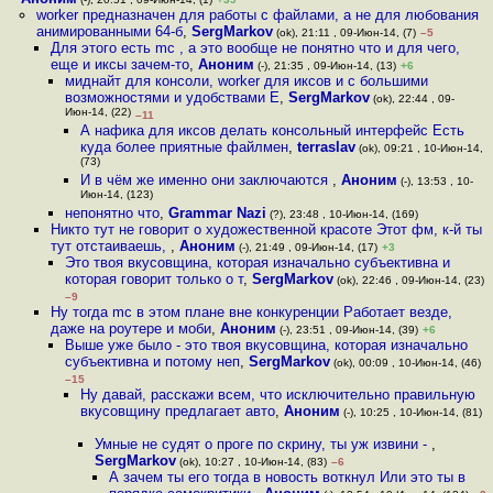
worker предназначен для работы с файлами, а не для любования
анимированными 64-б
,
SergMarkov
(ok), 21:11 , 09-Июн-14, (7)
–5
Для этого есть mc , а это вообще не понятно что и для чего,
еще и иксы зачем-то
,
Аноним
(-), 21:35 , 09-Июн-14, (13)
+6
миднайт для консоли, worker для иксов и с большими
возможностями и удобствами Е
,
SergMarkov
(ok), 22:44 , 09-
Июн-14, (22)
–11
А нафика для иксов делать консольный интерфейс Есть
куда более приятные файлмен
,
terraslav
(ok), 09:21 , 10-Июн-14,
(73)
И в чём же именно они заключаются
,
Аноним
(-), 13:53 , 10-
Июн-14, (123)
непонятно что
,
Grammar Nazi
(?), 23:48 , 10-Июн-14, (169)
Никто тут не говорит о художественной красоте Этот фм, к-й ты
тут отстаиваешь,
,
Аноним
(-), 21:49 , 09-Июн-14, (17)
+3
Это твоя вкусовщина, которая изначально субъективна и
которая говорит только о т
,
SergMarkov
(ok), 22:46 , 09-Июн-14, (23)
–9
Ну тогда mc в этом плане вне конкуренции Работает везде,
даже на роутере и моби
,
Аноним
(-), 23:51 , 09-Июн-14, (39)
+6
Выше уже было - это твоя вкусовщина, которая изначально
субъективна и потому неп
,
SergMarkov
(ok), 00:09 , 10-Июн-14, (46)
–15
Ну давай, расскажи всем, что исключительно правильную
вкусовщину предлагает авто
,
Аноним
(-), 10:25 , 10-Июн-14, (81)
Умные не судят о проге по скрину, ты уж извини -
,
SergMarkov
(ok), 10:27 , 10-Июн-14, (83)
–6
А зачем ты его тогда в новость воткнул Или это ты в