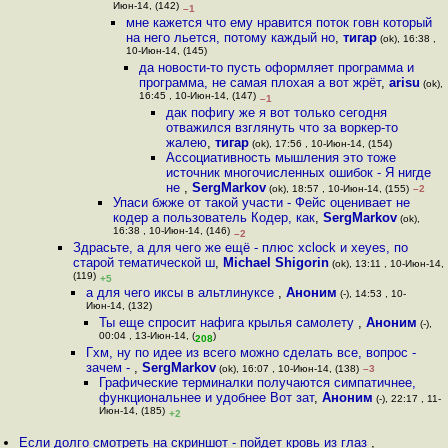
Июн-14, (142)
–1
мне кажется что ему нравится поток говн который
на него льется, потому каждый но
,
тигар
(ok), 16:38 ,
10-Июн-14, (145)
да новости-то пусть оформляет программа и
программа, не самая плохая а вот жрёт
,
arisu
(ok),
16:45 , 10-Июн-14, (147)
–1
дак пофигу же я вот только сегодня
отважился взглянуть что за воркер-то
жалею
,
тигар
(ok), 17:56 , 10-Июн-14, (154)
Ассоциативность мышления это тоже
источник многочисленных ошибок - Я нигде
не
,
SergMarkov
(ok), 18:57 , 10-Июн-14, (155)
–2
Упаси бжже от такой участи - Фейс оценивает не
кодер а пользователь Кодер, как
,
SergMarkov
(ok),
16:38 , 10-Июн-14, (146)
–2
Здрасьте, а для чего же ещё - плюс xclock и xeyes, по
старой тематической ш
,
Michael Shigorin
(ok), 13:11 , 10-Июн-14,
(119)
+5
а для чего иксы в альтлинуксе
,
Аноним
(-), 14:53 , 10-
Июн-14, (132)
Ты еще спросит нафига крылья самолету
,
Аноним
(-),
00:04 , 13-Июн-14, (
)
208
Гхм, ну по идее из всего можно сделать все, вопрос -
зачем -
,
SergMarkov
(ok), 16:07 , 10-Июн-14, (138)
–3
Графические терминалки получаются симпатичнее,
функциональнее и удобнее Вот зат
,
Аноним
(-), 22:17 , 11-
Июн-14, (185)
+2
Если долго смотреть на скриншот - пойдет кровь из глаз
,