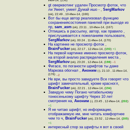
Июн-14, (156)
gt оверквотинг удален Просмотр фоток, что
ли Умеет, умеет Думай ишо -
,
SergMarkov
(ok), 22:49 , 10-Июн-14, (166)
Вот бы еще автор реализовал функцию
сохранениясостояния панелей при выходе из
пр
,
sam_asm
(ok), 23:11 , 10-Июн-14, (167)
Отпишись в рассылку, автор, как правило ,
прислушивается к пожеланиям пользовате
,
SergMarkov
(ok), 00:24 , 11-Июн-14, (170)
На картинке не просмотр фоток
,
BrainFucker
(ok), 22:17 , 12-Июн-14, (
193
)
+1
На первой картинке именно просмотр фоток,
на второй анализ распределения места
,
SergMarkov
(ok), 23:20 , 12-Июн-14, (
198
)
–1
Фигасе, по поганости шрифтов ты даже
Маркова обогнал
,
Аноним
(-), 21:10 , 11-Июн-14,
(176)
–2
Не ври, вы просто завидуете Все говорят что
шрифт замечательный, кроме красногл
,
BrainFucker
(ok), 22:21 , 12-Июн-14, (
194
)
Завидую чему Погано читабельному
тонюсенькому шрифту Через 10 лет
смотрения на
,
Аноним
(-), 23:45 , 12-Июн-14, (
202
)
+1
Я не читаю шрифт, но информацию,
отображаемую им, мне читать комфортнее
чем то ч
,
BrainFucker
(ok), 23:52 , 12-Июн-14, (
205
)
+1
интересный спор за шрифты я вот в своей