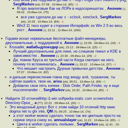
SergMarkov
(ok), 07:58 , 10-Июн-14, (65)
–2
Я про аналоговые Как на ЛОРе в кедоскриншотах
,
Аноним
(-),
09:42 , 10-Июн-14, (75)
все уже сделали до наc с - xclock, xonclock
,
SergMarkov
(ok), 10:29 , 10-Июн-14, (84)
–1
Win3 11 тихо курит в сторонке Интерфейс из Win 2 0 во весь
рост
,
Аноним
(-), 22:11 , 11-Июн-14, (184)
Годами искал нормальные бесплатные файл-менеджеры,
двухпанельные, с поддержкой в
,
Аноним
(-), 22:06 , 09-Июн-14, (19)
–3
Krusader
,
жабабыдлокодер
(ok), 23:12 , 09-Июн-14, (25)
+2
Лучший двухпанельник для линя, но слишком тяжел и KDE в
зависимостях
,
Аноним
(-), 23:30 , 09-Июн-14, (29)
–2
Да, помню Круса из третьей части Когда смотрел на него,
почему-то вспоминалась
,
Аноним
(-), 03:22 , 10-Июн-14, (57)
–1
Что мешает настроить Дурные привычки детства
,
Аноним
(-),
07:07 , 10-Июн-14, (62)
и дальше перечисление говна под винду алё, тушканчик, ты
сайтом ошибся, твои не
,
arisu
(ok), 08:51 , 10-Июн-14, (69)
+2
Добавлю свои пять копеек - Disk Order, Path Finder, ну и еще
mucommander -
,
SergMarkov
(ok), 10:32 , 10-Июн-14, (85)
–3
Найдите 10 отличийhttp i1-win softpedia-static com screenshots
Directory-Opus_
,
a
(??), 22:22 , 09-Июн-14, (20)
+1
Это вендозный допус Вот с этим найди 10 отличий http www
dogma net ru gfx inte
,
QM
(?), 09:25 , 10-Июн-14, (74)
а этот worker можно сделать точно так же цветным просто на
скрине опуса снизу кн
,
annualslayer
(ok), 11:22 , 10-Июн-14, (95)
–1
Цвета в worker сделать любыми
,
SergMarkov
(ok), 11:41 , 10-