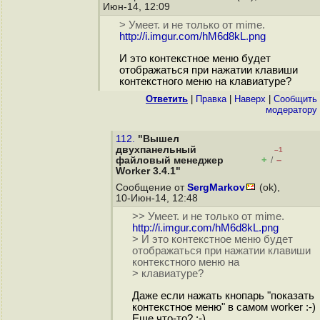
Июн-14, 12:09
> Умеет. и не только от mime.
http://i.imgur.com/hM6d8kL.png
И это контекстное меню будет
отображаться при нажатии клавиши
контекстного меню на клавиатуре?
Ответить
|
Правка
|
Наверх
|
Cообщить
модератору
112.
"Вышел
двухпанельный
–1
+
–
файловый менеджер
/
Worker 3.4.1"
Сообщение от
SergMarkov
(ok),
10-Июн-14, 12:48
>> Умеет. и не только от mime.
http://i.imgur.com/hM6d8kL.png
> И это контекстное меню будет
отображаться при нажатии клавиши
контекстного меню на
> клавиатуре?
Даже если нажать кнопарь "показать
контекстное меню" в самом worker :-)
Еще что-то? :-)