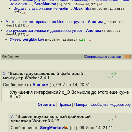
их любить -
,
SergMarkov
(ok), 00:34 , 11-Июн-14, (171)
–1
Видать глаза он свои не любит
,
ALex_hha
(ok), 02:56 , 11-Июн-14,
(172)
–1
А сколько ж лет прошло, но filerunner рулит
,
Аноним
(-), 10:49 , 11-
Июн-14, (174)
–1
оно русские заголовки и директории умеет
,
Аноним
(-), 15:39 , 11-
Июн-14, (175)
–1
Умеет
,
SergMarkov
(ok), 03:44 , 12-Июн-14, (
189
)
–1
Сообщения
[
Сортировка по времени
|
RSS
]
1.
"Вышел двухпанельный файловый
+39
+
–
менеджер Worker 3.4.1"
/
Сообщение от
Аноним
(-), 09-Июн-14, 20:51
Улучшения интерфейса? o_O Всмысле до этого еще хуже
был?
Ответить
|
Правка
|
Наверх
|
Cообщить модератору
7.
"Вышел двухпанельный файловый
–5
+
–
менеджер Worker 3.4.1"
/
Сообщение от
SergMarkov
(ok), 09-Июн-14, 21:11