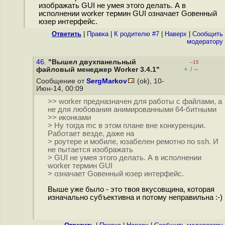
изображать GUI не умея этого делать. А в
исполнении worker термин GUI означает Gовенный
юзер интерфейс.
Ответить
|
Правка
|
К родителю #7
|
Наверх
|
Cообщить
модератору
46.
"Вышел двухпанельный
–15
+
–
файловый менеджер Worker 3.4.1"
/
Сообщение от
SergMarkov
(ok), 10-
Июн-14, 00:09
>> worker предназначен для работы с файлами, а
не для любования анимированными 64-битными
>> иконками
> Ну тогда mc в этом плане вне конкуренции.
Работает везде, даже на
> роутере и мобиле, юзабелен ремотно по ssh. И
не пытается изображать
> GUI не умея этого делать. А в исполнении
worker термин GUI
> означает Gовенный юзер интерфейс.
Выше уже было - это твоя вкусовщина, которая
изначально субъективна и потому неправильна :-)