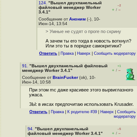
124.
"Вышел двухпанельный
–2
файловый менеджер Worker
+
–
/
3.4.1"
Сообщение от
Аноним
(-), 10-
Июн-14, 13:54
> Умные не судят о проге по скрину
А зачем ты его тогда в новость воткнул?
Или это ты в порядке самокритики?
Ответить
|
Правка
|
Наверх
|
Cообщить модератору
91.
"Вышел двухпанельный файловый
+1
+
–
менеджер Worker 3.4.1"
/
Сообщение от
BrainFucker
(ok), 10-
Июн-14, 10:58
При этом mc даже красивее этого вырвиглазного
ужаса.
ЗЫ: в иксах предпочитаю использовать Krusader.
Ответить
|
Правка
|
К родителю #39
|
Наверх
|
Cообщить
модератору
94.
"Вышел двухпанельный
–5
+
–
файловый менеджер Worker 3.4.1"
/