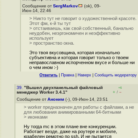
Сообщение от
SergMarkov
(ok), 09-
Июн-14, 22:46
> Никто тут не говорит о художественной красоте.
Этот фм, к-й ты тут
> отстаиваешь, как свой собственный, банально
неудобен, неэргономичен и неэффективно
использует
> пространство окна.
Это твоя вкусовщина, которая изначально
субъективна и которая говорит только о твоем
неправославном испорченном вкусе и больше ни
о чем ином :-)
Ответить
|
Правка
|
Наверх
|
Cообщить модератору
39.
"Вышел двухпанельный файловый
+6
+
–
менеджер Worker 3.4.1"
/
Сообщение от
Аноним
(-), 09-Июн-14, 23:51
> worker предназначен для работы с файлами, а не
для любования анимированными 64-битными
> иконками
Ну тогда mc в этом плане вне конкуренции.
Работает везде, даже на роутере и мобиле,
юзабелен ремотно по ssh. И не пытается