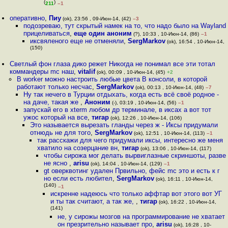
(
)
211
–1
оперативно
,
Пиу
(ok), 23:56 , 09-Июн-14, (42)
–3
подозреваю, тут скрытый намек на то, что надо было на Wayland
прицеливаться
,
еще один аноним
(?), 10:33 , 10-Июн-14, (86)
–1
иксвяленого еще не отменяли
,
SergMarkov
(ok), 16:54 , 10-Июн-14,
(150)
Светлый фон глаза дико режет Никогда не понимал все эти тотал
коммандеры mc наш
,
vitalif
(ok), 00:09 , 10-Июн-14, (45)
+2
В worker можно настроить любые цвета В консоли, в которой
работают только несчас
,
SergMarkov
(ok), 00:13 , 10-Июн-14, (48)
–7
Ну так нечего в Турции отдыхать, когда есть всё своё родное -
на даче, такая же
,
Аноним
(-), 03:19 , 10-Июн-14, (56)
–1
запускай его в xterm любом др терминале, в иксах а вот тот
ужос который на все
,
тигар
(ok), 12:26 , 10-Июн-14, (106)
Это называется вырезать гланды через ж - Иксы придумали
отнюдь не для того
,
SergMarkov
(ok), 12:51 , 10-Июн-14, (113)
–1
так расскажи для чего придумали иксы, интересно же меня
хватило на созерцание вн
,
тигар
(ok), 13:06 , 10-Июн-14, (117)
чтобы сирожа мог делать вырвиглазные скриншоты, разве
не ясно
,
arisu
(ok), 14:04 , 10-Июн-14, (129)
–1
gt оверквотинг удален Првильно, фейс mc это и есть к г
но если есть любител
,
SergMarkov
(ok), 16:11 , 10-Июн-14,
(140)
–1
искренне надеюсь что только аффтар вот этого вот УГ
и ты так считают, а так же,
,
тигар
(ok), 16:22 , 10-Июн-14,
(141)
не, у сирожы мозгов на программирование не хватает
он презрительно называет про
,
arisu
(ok), 16:28 , 10-