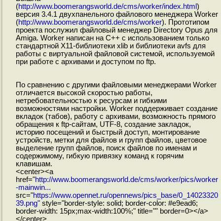
(
http://www.boomerangsworld.de/cms/worker/index.html
)
версия 3.4.1 двухпанельного файлового менеджера Worker
(
http://www.boomerangsworld.de/cms/worker
). Прототипом
проекта послужил файловый менеджер Directory Opus для
Amiga. Worker написан на С++ с использованием только
стандартной X11-библиотеки xlib и библиотеки avfs для
работы с виртуальной файловой системой, используемой
при работе с архивами и доступом по ftp.
По сравнению с другими файловыми менеджерами Worker
отличается высокой скоростью работы,
нетребовательностью к ресурсам и гибкими
возможностями настройки. Worker поддерживает создание
вкладок (табов), работу с архивами, возможность прямого
обращения к ftp-сайтам, UTF-8, создание закладок,
историю посещений и быстрый доступ, монтирование
устройств, метки для файлов и групп файлов, цветовое
выделение групп файлов, поиск файлов по именам и
содержимому, гибкую привязку команд к горячим
клавишам.
<center><a
href="
http://www.boomerangsworld.de/cms/worker/pics/worker
-mainwin...
src="
https://www.opennet.ru/opennews/pics_base/0_14023320
39.png"
style="border-style: solid; border-color: #e9ead6;
border-width: 15px;max-width:100%;" title="" border=0></a>
</center>