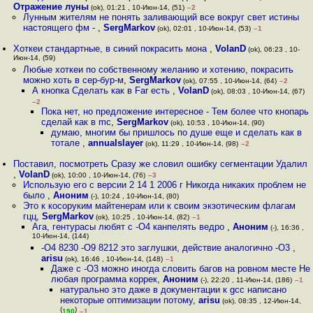
Отражение луны
(ok), 01:21 , 10-Июн-14, (51)
–2
Лунным жителям не понять заливающий все вокруг свет истины
настоящего фм -
,
SergMarkov
(ok), 02:01 , 10-Июн-14, (53)
–1
Хоткеи стандартные, в синий покрасить мона
,
VolanD
(ok), 06:23 , 10-
Июн-14, (59)
Любые хоткеи по собственному желанию и хотению, покрасить
можно хоть в сер-бур-м
,
SergMarkov
(ok), 07:55 , 10-Июн-14, (64)
–2
А кнопка Сделать как в Far есть
,
VolanD
(ok), 08:03 , 10-Июн-14, (67)
–2
Пока нет, но предложение интересное - Тем более что кнопарь
сделай как в mc
,
SergMarkov
(ok), 10:53 , 10-Июн-14, (90)
думаю, многим бы пришлось по душе еще и сделать как в
тотале
,
annualslayer
(ok), 11:29 , 10-Июн-14, (98)
–2
Поставил, посмотреть Сразу же словил ошибку сегментации Удалил
,
VolanD
(ok), 10:00 , 10-Июн-14, (76)
–3
Использую его с версии 2 14 1 2006 г Никогда никаких проблем не
было
,
Аноним
(-), 10:24 , 10-Июн-14, (80)
Это к косоруким майтенерам или к своим экзотическим флагам
гцц
,
SergMarkov
(ok), 10:25 , 10-Июн-14, (82)
–1
Ага, гентурасы любят с -O4 канпелять ведро
,
Аноним
(-), 16:36 ,
10-Июн-14, (144)
-O4 8230 -O9 8212 это заглушки, действие аналогично -O3
,
arisu
(ok), 16:46 , 10-Июн-14, (148)
–1
Даже с -O3 можно иногда словить багов на ровном месте Не
любая программа коррек
,
Аноним
(-), 22:20 , 11-Июн-14, (186)
–1
натурально это даже в документации к gcc написано
некоторые оптимизации потому
,
arisu
(ok), 08:35 , 12-Июн-14,
(
)
190
–1