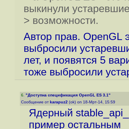
выкинули устаревши
> возможности.
Автор прав. OpenGL эт
выбросили устаревши
лет, и появятся 5 ва
тоже выбросили уста
6
.
"Доступна спецификация OpenGL ES 3.1"
Сообщение от
karapuz2
(ok) on 18-Мрт-14, 15:59
Ядерный stable_api_
пример остальным