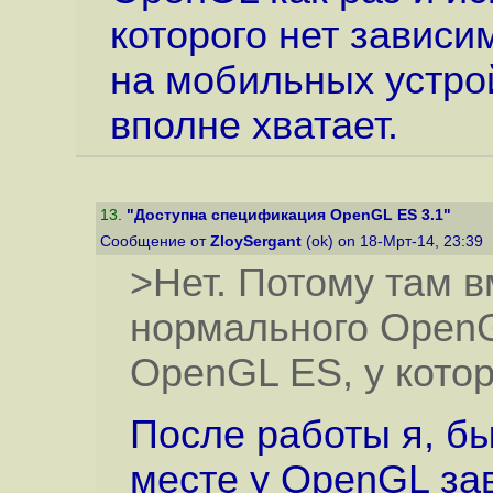
которого нет зависим
на мобильных устро
вполне хватает.
13
.
"Доступна спецификация OpenGL ES 3.1"
Сообщение от
ZloySergant
(ok) on 18-Мрт-14, 23:39
>Нет. Потому там в
нормального OpenG
OpenGL ES, у которо
После работы я, бы
месте у OpenGL зав