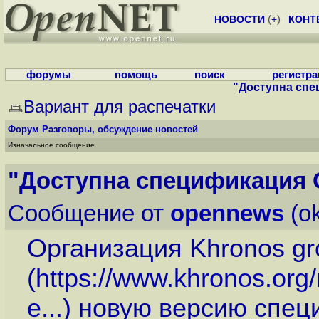
НОВОСТИ
(
+
)
КОНТ
форумы
помощь
поиск
регистр
"Доступна спе
Вариант для распечатки
Форум
Разговоры, обсуждение новостей
Изначальное сообщение
"Доступна спецификация 
Сообщение от
opennews
(ok
Организация Khronos gr
(
https://www.khronos.org
e...
) новую версию спе