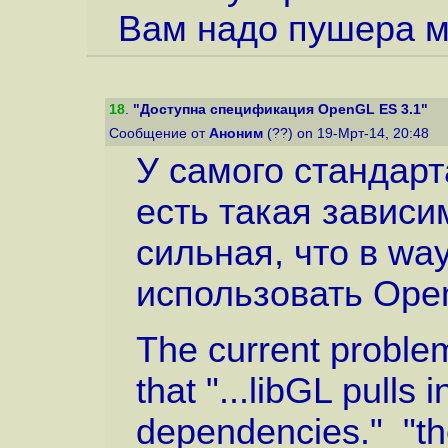
Вам надо пушера м
18
.
"Доступна спецификация OpenGL ES 3.1"
Сообщение от
Аноним
(??) on 19-Мрт-14, 20:48
У самого стандарта
есть такая зависи
сильная, что в wa
использовать Ope
The current proble
that "...libGL pulls
dependencies." "the