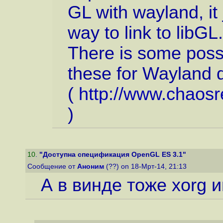
GL with wayland, it 
way to link to libGL
There is some possib
these for Wayland d
(
http://www.chaos
)
10
.
"Доступна спецификация OpenGL ES 3.1"
Сообщение от
Аноним
(??) on 18-Мрт-14, 21:13
А в винде тоже xorg 