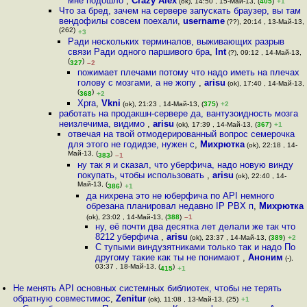
мне подошло
,
Crazy Alex
(ok), 14:50 , 15-Май-13, (
405
)
+1
Что за бред, зачем на сервере запускать браузер, вы там
вендофилы совсем поехали
,
username
(??), 20:14 , 13-Май-13,
(262)
+3
Ради нескольких терминалов, выживающих разрыв
связи Ради одного паршивого бра
,
Int
(?), 09:12 , 14-Май-13,
(
)
327
–2
пожимает плечами потому что надо иметь на плечах
голову с мозгами, а не жопу
,
arisu
(ok), 17:40 , 14-Май-13,
(
)
368
+2
Xpra
,
Vkni
(ok), 21:23 , 14-Май-13, (
375
)
+2
работать на продакшн-сервере да, вантузоидность мозга
неизлечима, видимо
,
arisu
(ok), 17:39 , 14-Май-13, (
367
)
+1
отвечая на твой отмодерированный вопрос семерочка
для этого не годидзе, нужен с
,
Михрютка
(ok), 22:18 , 14-
Май-13, (
)
383
–1
ну так я и сказал, что уберфича, надо новую винду
покупать, чтобы использовать
,
arisu
(ok), 22:40 , 14-
Май-13, (
)
386
+1
да нихрена это не юберфича по API немного
обрезана планировал недавно IP PBX п
,
Михрютка
(ok), 23:02 , 14-Май-13, (
388
)
–1
ну, её почти два десятка лет делали же так что
8212 уберфича
,
arisu
(ok), 23:37 , 14-Май-13, (
389
)
+2
С тyпыми виндyзятниками только так и надо По
другому такие как ты не понимают
,
Аноним
(-),
03:37 , 18-Май-13, (
)
415
+1
Не менять API основных системных библиотек, чтобы не терять
обратную совместимос
,
Zenitur
(ok), 11:08 , 13-Май-13, (25)
+1