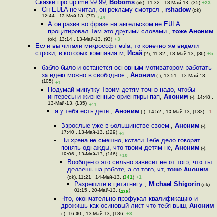
Сказки про uptime 99 99
,
Boboms
(ok), 11:32 , 13-Май-13, (35)
+23
Он EULA не читал, он рекламу смотрел
,
rshadow
(ok),
12:44 , 13-Май-13, (79)
+14
А он разве во фразе на ангельском не EULA
процитировал Там это другими словами
,
тоже Аноним
(ok), 13:14 , 13-Май-13, (93)
+3
Если вы читали микрософт eula, то конечно же видели
строки, в которых компания м
,
Исай
(?), 11:32 , 13-Май-13, (36)
+5
бабло было и останется основным мотиватором работать
за идею можно в свободное
,
Аноним
(-), 13:51 , 13-Май-13,
(105)
+1
Подумай минутку Твоим детям точно надо, чтобы
интересы и жизненные ориентиры пап
,
Аноним
(-), 14:48 ,
13-Май-13, (135)
+11
а у тебя есть дети
,
Аноним
(-), 14:52 , 13-Май-13, (138)
–1
Взрослые уже в большинстве своем
,
Аноним
(-),
17:40 , 13-Май-13, (229)
+2
Ни хрена не смешно, кстати Тебе дело говорят
понять однажды, что твоим детям не
,
Аноним
(-),
19:06 , 13-Май-13, (246)
+10
Вообще-то это сильно зависит не от того, что ты
делаешь на работе, а от того, чт
,
тоже Аноним
(ok), 11:21 , 14-Май-13, (
341
)
+1
Разрешите в цитатницу
,
Michael Shigorin
(ok),
01:15 , 20-Май-13, (
)
438
Что, окончательно профукал квалификацию и
дрожишь как осиновый лист что тебя выш
,
Аноним
(-), 16:00 , 13-Май-13, (186)
+3