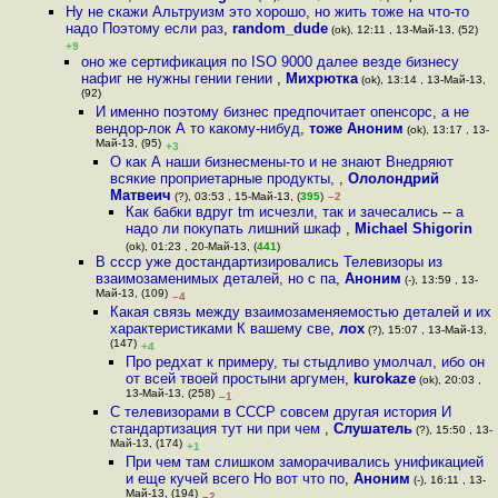
Ну не скажи Альтруизм это хорошо, но жить тоже на что-то
надо Поэтому если раз
,
random_dude
(ok), 12:11 , 13-Май-13, (52)
+9
оно же сертификация по ISO 9000 далее везде бизнесу
нафиг не нужны гении гении
,
Михрютка
(ok), 13:14 , 13-Май-13,
(92)
И именно поэтому бизнес предпочитает опенсорс, а не
вендор-лок А то какому-нибуд
,
тоже Аноним
(ok), 13:17 , 13-
Май-13, (95)
+3
О как А наши бизнесмены-то и не знают Внедряют
всякие проприетарные продукты,
,
Ололондрий
Матвеич
(?), 03:53 , 15-Май-13, (
395
)
–2
Как бабки вдруг tm исчезли, так и зачесались -- а
надо ли покупать лишний шкаф
,
Michael Shigorin
(ok), 01:23 , 20-Май-13, (
441
)
В ссср уже достандартизировались Телевизоры из
взаимозаменимых деталей, но с па
,
Аноним
(-), 13:59 , 13-
Май-13, (109)
–4
Какая связь между взаимозаменяемостью деталей и их
характеристиками К вашему све
,
лох
(?), 15:07 , 13-Май-13,
(147)
+4
Про редхат к примеру, ты стыдливо умолчал, ибо он
от всей твоей простыни аргумен
,
kurokaze
(ok), 20:03 ,
13-Май-13, (258)
–1
С телевизорами в СССР совсем другая история И
стандартизация тут ни при чем
,
Слушатель
(?), 15:50 , 13-
Май-13, (174)
+1
При чем там слишком заморачивались унификацией
и еще кучей всего Но вот что по
,
Аноним
(-), 16:11 , 13-
Май-13, (194)
–2