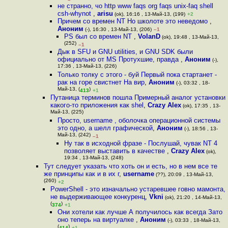
не странно, чо http www faqs org faqs unix-faq shell
csh-whynot
,
arisu
(ok), 16:16 , 13-Май-13, (199)
+2
Причем со времен NT Но школоте это неведомо
,
Аноним
(-), 16:30 , 13-Май-13, (206)
–1
PS был со времен NT
,
VolanD
(ok), 19:48 , 13-Май-13,
(252)
–1
Дык в SFU и GNU utilities, и GNU SDK были
официально от MS Протухшие, правда
,
Аноним
(-),
17:36 , 13-Май-13, (226)
Только толку с этого - буй Первый пока стартанет -
рак на горе свистнет На вир
,
Аноним
(-), 03:32 , 18-
Май-13, (
)
413
+1
Путаница терминов пошла Примерный аналог установки
какого-то приложения как shel
,
Crazy Alex
(ok), 17:35 , 13-
Май-13, (225)
Просто, username , оболочка операционной системы
это одно, а шелл графической
,
Аноним
(-), 18:56 , 13-
Май-13, (242)
–1
Ну так в исходной фразе - Послушай, чувак NT 4
позволяет выставить в качестве
,
Crazy Alex
(ok),
19:34 , 13-Май-13, (248)
Тут следует указать что хоть он и есть, но в нем все те
же принципы как и в их г
,
username
(??), 20:09 , 13-Май-13,
(260)
+2
PowerShell - это изначально устаревшее говно мамонта,
не выдерживающее конкуренц
,
Vkni
(ok), 21:20 , 14-Май-13,
(
)
374
+1
Они хотели как лучше А получилось как всегда Зато
оно теперь на виртуалке
,
Аноним
(-), 03:33 , 18-Май-13,
(
)
414
+1