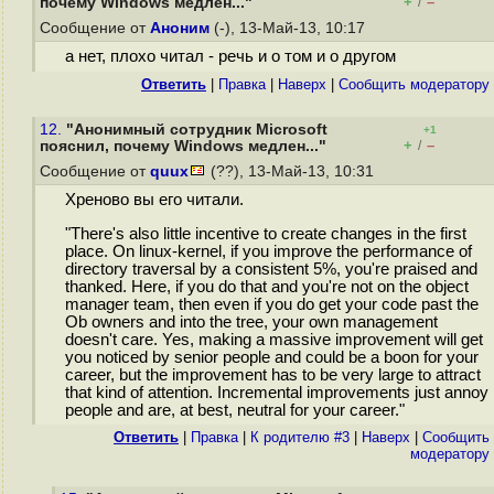
+
–
почему Windows медлен..."
/
Сообщение от
Аноним
(-), 13-Май-13, 10:17
а нет, плохо читал - речь и о том и о другом
Ответить
|
Правка
|
Наверх
|
Cообщить модератору
12.
"Анонимный сотрудник Microsoft
+1
+
–
пояснил, почему Windows медлен..."
/
Сообщение от
quux
(??), 13-Май-13, 10:31
Хреново вы его читали.
"There's also little incentive to create changes in the first
place. On linux-kernel, if you improve the performance of
directory traversal by a consistent 5%, you're praised and
thanked. Here, if you do that and you're not on the object
manager team, then even if you do get your code past the
Ob owners and into the tree, your own management
doesn't care. Yes, making a massive improvement will get
you noticed by senior people and could be a boon for your
career, but the improvement has to be very large to attract
that kind of attention. Incremental improvements just annoy
people and are, at best, neutral for your career."
Ответить
|
Правка
|
К родителю #3
|
Наверх
|
Cообщить
модератору