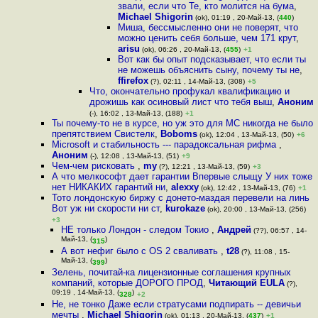
звали, если что Те, кто молится на бума
,
Michael Shigorin
(ok), 01:19 , 20-Май-13, (
440
)
Миша, бессмысленно они не поверят, что
можно ценить себя больше, чем 171 крут
,
arisu
(ok), 06:26 , 20-Май-13, (
455
)
+1
Вот как бы опыт подсказывает, что если ты
не можешь объяснить сыну, почему ты не
,
ffirefox
(?), 02:11 , 14-Май-13, (308)
+5
Что, окончательно профукал квалификацию и
дрожишь как осиновый лист что тебя выш
,
Аноним
(-), 16:02 , 13-Май-13, (188)
+1
Ты почему-то не в курсе, но уж это для МС никогда не было
препятствием Свистелк
,
Boboms
(ok), 12:04 , 13-Май-13, (50)
+6
Microsoft и стабильность --- парадоксальная рифма
,
Аноним
(-), 12:08 , 13-Май-13, (51)
+9
Чем-чем рисковать
,
my
(?), 12:21 , 13-Май-13, (59)
+3
А что мелкософт дает гарантии Впервые слыщу У них тоже
нет НИКАКИХ гарантий ни
,
alexxy
(ok), 12:42 , 13-Май-13, (76)
+1
Тото лондонскую биржу с донето-маздая перевели на линь
Вот уж ни скорости ни ст
,
kurokaze
(ok), 20:00 , 13-Май-13, (256)
+3
НЕ только Лондон - следом Токио
,
Андрей
(??), 06:57 , 14-
Май-13, (
)
315
А вот нефиг было с OS 2 сваливать
,
t28
(?), 11:08 , 15-
Май-13, (
)
399
Зелень, почитай-ка лицензионные соглашения крупных
компаний, которые ДОРОГО ПРОД
,
Читающий EULA
(?),
09:19 , 14-Май-13, (
)
328
+2
Не, не тонко Даже если стратусами подпирать -- девичьи
мечты
,
Michael Shigorin
(ok), 01:13 , 20-Май-13, (
437
)
+1