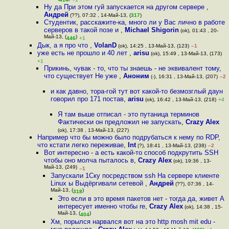
Ну да При этом гуй запускается на другом сервере
,
Андрей
(??), 07:32 , 14-Май-13, (
317
)
Студентик, расскажите-ка, много ли у Вас лично в работе
серверов в такой позе и
,
Michael Shigorin
(ok), 01:43 , 20-
Май-13, (
)
446
+1
Дык, а я про что
,
VolanD
(ok), 14:25 , 13-Май-13, (123)
–1
уже есть не прошло и 40 лет
,
arisu
(ok), 15:49 , 13-Май-13, (173)
+1
Прикинь, чувак - то, что ты знаешь - не эквивалент тому,
что существует Не уже
,
Аноним
(-), 16:31 , 13-Май-13, (207)
–2
и как давно, тора-гой тут вот какой-то безмозглый даун
говорил про 171 постав
,
arisu
(ok), 16:42 , 13-Май-13, (218)
+4
Я там выше отписал - это путаница терминов
Фактически он предложил не запускать
,
Crazy Alex
(ok), 17:38 , 13-Май-13, (227)
Например что бы можно было подрубаться к нему по RDP,
что кстати легко переживае
,
Int
(?), 18:41 , 13-Май-13, (238)
–2
Вот интересно - а есть какой-то способ подкрутить SSH
чтобы оно молча пыталось в
,
Crazy Alex
(ok), 19:36 , 13-
Май-13, (249)
–1
Запускали 1Ску посредством ssh На сервере клиенте
Linux ы Выдёргивали сетевой
,
Андрей
(??), 07:36 , 14-
Май-13, (
)
318
Это если в это время пакетов нет - тогда да, живет А
интересует именно чтобы re
,
Crazy Alex
(ok), 14:38 , 15-
Май-13, (
)
404
Хм, порылся нарвался вот на это http mosh mit edu -