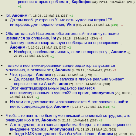
решения старых проблем в
,
Карбофос
(ok), 22:44 , 13-Май-13, (280)
+1
lol
,
Аноним
(-), 18:08 , 13-Май-13, (233)
+1
Да там вообще странно У них есть чудесная штука IFS -
интерфейс для подключения
,
Vkni
(ok), 21:43 , 14-Май-13, (
380
)
–1
Обстоятельный Настолько обстоятельный что он чуть позже
извинился за сгущение
,
Int
(?), 18:18 , 13-Май-13, (234)
–2
Так ему премию квартальную пообещали за опровержение
,
Аноним
(-), 19:01 , 13-Май-13, (245)
+2
Наоборот, пообещали лишить, если не опровергну
,
Аноним
(-),
23:19 , 13-Май-13, (296)
+1
Только в неоптимизированной винде редактор запускается
мгновенно, в отличии от г
,
Аноним
(-), 20:12 , 13-Май-13, (261)
–2
Что, правда
,
Аноним
(-), 22:44 , 13-Май-13, (279)
+1
Да, правда Латентность запуска в линухе реально убивает
нервные клетки А сейч
,
анон
(?), 00:17 , 14-Май-13, (300)
Этот неоптимизированный редактор валяется
неоптимизированным в system32 со време
,
anonymous
(??), 00:38 ,
14-Май-13, (305)
+2
На чем его достоинства и заканчиваются А вот захочешь найти
нечто содержащее фр
,
Аноним
(-), 16:37 , 19-Май-13, (
428
)
+1
Чтобы это понять не был нужен никакой анонимный сотрудник, это
очевидно ибо в эт
,
Аноним
(-), 21:19 , 13-Май-13, (268)
+2
А я-то думал, что главная проблема Винды - это революционное
внедрение графики
,
Anonymous1
(?), 23:15 , 13-Май-13, (293)
Тогда KMS уже должен был бы убить Linux
,
Аноним
(-), 23:19 , 13-