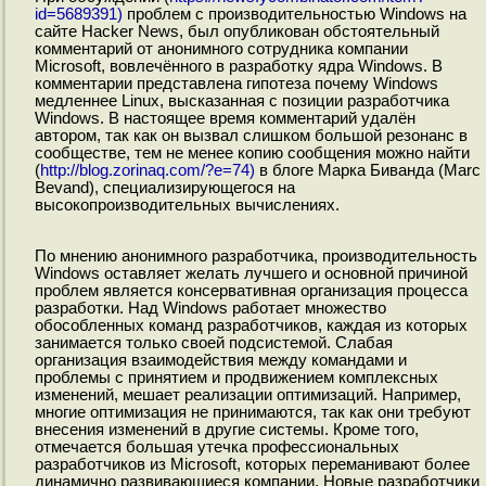
id=5689391)
проблем с производительностью Windows на
сайте Hacker News, был опубликован обстоятельный
комментарий от анонимного сотрудника компании
Microsoft, вовлечённого в разработку ядра Windows. В
комментарии представлена гипотеза почему Windows
медленнее Linux, высказанная с позиции разработчика
Windows. В настоящее время комментарий удалён
автором, так как он вызвал слишком большой резонанс в
сообществе, тем не менее копию сообщения можно найти
(
http://blog.zorinaq.com/?e=74)
в блоге Марка Биванда (Marc
Bevand), специализирующегося на
высокопроизводительных вычислениях.
По мнению анонимного разработчика, производительность
Windows оставляет желать лучшего и основной причиной
проблем является консервативная организация процесса
разработки. Над Windows работает множество
обособленных команд разработчиков, каждая из которых
занимается только своей подсистемой. Слабая
организация взаимодействия между командами и
проблемы с принятием и продвижением комплексных
изменений, мешает реализации оптимизаций. Например,
многие оптимизация не принимаются, так как они требуют
внесения изменений в другие системы. Кроме того,
отмечается большая утечка профессиональных
разработчиков из Microsoft, которых переманивают более
динамично развивающиеся компании. Новые разработчики