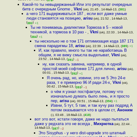
378
Какой-то ты невыдержанный Или это результат очередных
битв с очередным Gnome
,
Vkni
(ok), 21:45 , 14-Май-13, (
381
)
а чего 171 выдерживаться 187 , если вот даже умные
люди становятся на позицию
,
arisu
(ok), 21:52 , 14-Май-13,
(
)
382
+1
Ты не понимаешь диалектики Тормоза в 5 - новой
техникой, а тормоза в 10 раз -
,
Vkni
(ok), 22:33 , 14-Май-13,
(
)
384
+1
ты несколько не о том 171 оптимизация кода 187 171
смена парадигмы 18
,
arisu
(ok), 22:39 , 14-Май-13, (
385
)
+1
И, как правило, много ты так не наработаешь В
общем, я не вижу смысла выделыват
,
Vkni
(ok),
23:52 , 14-Май-13, (
)
391
–1
ну, как сказать замена, например, в одной
простой моей софтинке 171 для лично
,
arisu
(ok),
00:01 , 15-Май-13, (
)
392
+1
Я очень рад, но, извини, это не 5 Это 24-е
раза, т е примерно 96 И ради 24-х
,
Vkni
(ok),
00:42 , 15-Май-13, (
)
393
–1
о чём я узнал постфактум, потому что
изначально думать было лень, и я просто
пер
,
arisu
(ok), 00:51 , 15-Май-13, (
394
)
+1
Извни, 5 тут, 5 там, и так кучу раз подряд А
потом оказывается что в целом ст
,
Аноним
(-), 03:46 , 18-Май-13, (
418
)
вот это вот, кстати говоря, даже не надо пытаться
даже у редхата это не всегда
,
Михрютка
(ok), 22:44 ,
14-Май-13, (
)
387
–2
Это Sisyphus - у него dist-upgrade это штатный