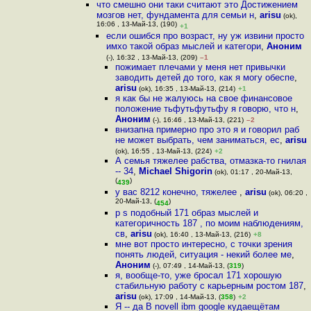
что смешно они таки считают это Достижением
мозгов нет, фундамента для семьи н
,
arisu
(ok),
16:06 , 13-Май-13, (190)
+1
если ошибся про возраст, ну уж извини просто
имхо такой образ мыслей и категори
,
Аноним
(-), 16:32 , 13-Май-13, (209)
–1
пожимает плечами у меня нет привычки
заводить детей до того, как я могу обеспе
,
arisu
(ok), 16:35 , 13-Май-13, (214)
+1
я как бы не жалуюсь на свое финансовое
положение тьфутьфутьфу я говорю, что н
,
Аноним
(-), 16:46 , 13-Май-13, (221)
–2
внизапна примерно про это я и говорил раб
не может выбрать, чем заниматься, ес
,
arisu
(ok), 16:55 , 13-Май-13, (224)
+2
А семья тяжелее рабства, отмазка-то гнилая
-- 34
,
Michael Shigorin
(ok), 01:17 , 20-Май-13,
(
)
439
у вас 8212 конечно, тяжелее
,
arisu
(ok), 06:20 ,
20-Май-13, (
)
454
p s подобный 171 образ мыслей и
категоричность 187 , по моим наблюдениям,
св
,
arisu
(ok), 16:40 , 13-Май-13, (216)
+8
мне вот просто интересно, с точки зрения
понять людей, ситуация - некий более ме
,
Аноним
(-), 07:49 , 14-Май-13, (
319
)
я, вообще-то, уже бросал 171 хорошую
стабильную работу с карьерным ростом 187
,
arisu
(ok), 17:09 , 14-Май-13, (
358
)
+2
Я -- да В novell ibm google кудаещётам