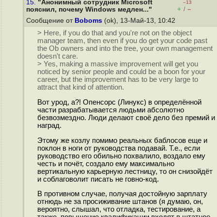
15.
"Анонимный сотрудник Microsoft
–13
+
–
пояснил, почему Windows медлен..."
/
Сообщение от
Boboms
(ok), 13-Май-13, 10:42
> Here, if you do that and you're not on the object
manager team, then even if you do get your code past
the Ob owners and into the tree, your own management
doesn't care.
> Yes, making a massive improvement will get you
noticed by senior people and could be a boon for your
career, but the improvement has to be very large to
attract that kind of attention.
Вот урод, а?! Опенсорс (Линукс) в определённой
части разрабатывается людьми абсолютно
безвозмездно. Люди делают своё дело без премий и
наград.
Этому же козлу помимо реальных баблосов еще и
поклон в ноги от руководства подавай. Т.е., если
руководство его обильно похвалило, воздало ему
честь и почёт, создало ему максимально
вертикальную карьерную лестницу, то он снизойдёт
и соблаговолит писать не говно-код.
В противном случае, получая достойную зарплату
отнюдь не за просиживание штанов (я думаю, он,
вероятно, слышал, что отладка, тестирование, а