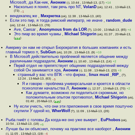
Microsoft, да Как-ник
,
Аноним
(-), 10:44 , 13-Май-13, (17)
+14
Насколько я понял, там речь про NT
,
VolanD
(ok), 12:41 , 13-Май-13,
(73)
–1
вендекапец же
,
Михрютка
(ok), 11:38 , 13-Май-13, (40)
Если это пир, я тогда римский императр, не иначе
,
random_dude
(ok), 12:44 , 13-Май-13, (78)
Ave, Caesar
,
Anonymous from da LOR
(?), 13:00 , 13-Май-13, (85)
+4
Это пиар во время чуамы
,
Michael Shigorin
(ok), 01:37 , 20-Май-13,
(
)
444
Америку он нам не открыл Бюрократия в больших компаниях и есть
главный тормоз п
,
SubGun
(ok), 10:26 , 13-Май-13, (9)
+10
В Microsoft действительно проблемой является общение между
различными подразделе
,
Аноним
(-), 10:40 , 13-Май-13, (14)
+2
Первй отдел не препятствует общению подразделений между
собой Он занимается хра
,
Аноним
(-), 11:08 , 13-Май-13, (23)
+3
странный у вас что ВПК - что фирма
,
linux must _RIP_
(?),
12:24 , 13-Май-13, (63)
–5
Я и говорю - проблема универсальная и кроется в области
психологии начальства Л
,
Аноним
(-), 12:37 , 13-Май-13, (70)
+2
Как думаете, возможно ли поделиться скромным, но
положительным опытом противопол
,
Michael Shigorin
(ok),
01:40 , 20-Май-13, (
)
445
Ну если учесть, что они эти приложения в свое время поштучно
скупили У одной ко
,
WherWolf
(?), 11:09 , 13-Май-13, (26)
Рыба гниёт с головы Да когда-же оно уже вымрет
,
EuPhobos
(ok),
10:54 , 13-Май-13, (18)
+5
Лучше бы он объяснил, почему на практике все наоборот
,
Аноним
(-), 11:05 , 13-Май-13, (19)
–6