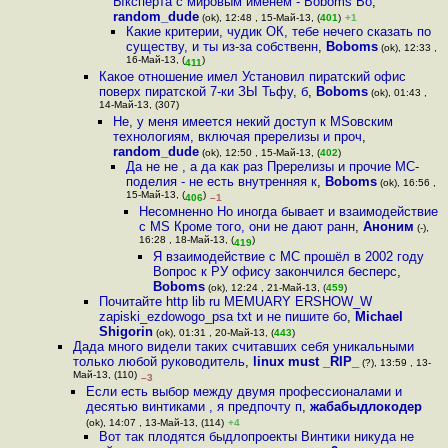
Ыксперта с мировым именем - Boboms Во
,
random_dude
(ok), 12:48 , 15-Май-13, (
401
)
+1
Какие критерии, чудик ОК, тебе нечего сказать по
существу, и ты из-за собственн
,
Boboms
(ok), 12:33 ,
16-Май-13, (
)
411
Какое отношение имел Установил пиратский офис
поверх пиратской 7-ки ЗЫ Тьфу, б
,
Boboms
(ok), 01:43 ,
14-Май-13, (307)
Не, у меня имеется некий доступ к MSовским
технологиям, включая пререлизы и проч
,
random_dude
(ok), 12:50 , 15-Май-13, (
402
)
Да не не , а да как раз Пререлизы и прочие МС-
поделия - не есть внутренняя к
,
Boboms
(ok), 16:56 ,
15-Май-13, (
)
406
–1
Несомненно Но иногда бывает и взаимодействие
с MS Кроме того, они не дают ранн
,
Аноним
(-),
16:28 , 18-Май-13, (
)
419
Я взаимодействие с МС прошёл в 2002 году
Вопрос к РУ офису закончился бесперс
,
Boboms
(ok), 12:24 , 21-Май-13, (
459
)
Почитайте http lib ru MEMUARY ERSHOW_W
zapiski_ezdowogo_psa txt и не пишите бо
,
Michael
Shigorin
(ok), 01:31 , 20-Май-13, (
443
)
Дада много видели таких считавших себя уникальными
только любой руководитель
,
linux must _RIP_
(?), 13:59 , 13-
Май-13, (110)
–3
Если есть выбор между двумя профессионалами и
десятью винтиками , я предпочту п
,
жабабыдлокодер
(ok), 14:07 , 13-Май-13, (114)
+4
Вот так плодятся быдлопроекты Винтики никуда не