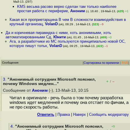
Май-13, (297)
KMS весьма расово верно сделан там только наиболее
простая работа с периферие
,
Аноним
(-), 16:40 , 19-Май-13, (
429
)
+1
Какая вся проприетарщина В чем В сложности взаимодействия в
крупный организац
,
VolanD
(ok), 08:29 , 14-Май-13, (
323
)
–9
Да и коричневая пирамидка с ними, хоть анонимными, хоть
автоматизированными Сд
,
Юнити
(ok), 01:45 , 16-Май-13, (
409
)
+3
Ага, а разработчики из МС пользуются принципиально новой ОС,
которую пишут тольк
,
VolanD
(ok), 09:25 , 19-Май-13, (
422
)
–1
Сообщения
[
Сортировка по времени
|
RSS
]
3.
"Анонимный сотрудник Microsoft пояснил,
+
–
/
почему Windows медлен..."
Сообщение от
Аноним
(-), 13-Май-13, 10:15
Читал в оригинале - речь была о том почему разработка
windows идет медленней и почему она отстает по фичам, а
не про скорость работы.
Ответить
|
Правка
|
Наверх
|
Cообщить модератору
4.
"Анонимный сотрудник Microsoft пояснил,
+5