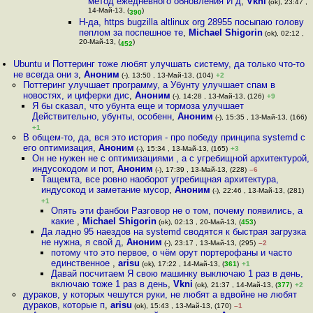
метод ежедневного обновления И д
,
Vkni
(ok), 23:47 ,
14-Май-13, (
)
390
Н-да, https bugzilla altlinux org 28955 посыпаю голову
пеплом за поспешное те
,
Michael Shigorin
(ok), 02:12 ,
20-Май-13, (
)
452
Ubuntu и Поттеринг тоже любят улучшать систему, да только что-то
не всегда они з
,
Аноним
(-), 13:50 , 13-Май-13, (104)
+2
Поттеринг улучшает программу, а Убунту улучшает спам в
новостях, и циферки дис
,
Аноним
(-), 14:28 , 13-Май-13, (126)
+9
Я бы сказал, что убунта еще и тормоза улучшает
Действительно, убунты, особенн
,
Аноним
(-), 15:35 , 13-Май-13, (166)
+1
В общем-то, да, вся это история - про победу принципа systemd с
его оптимизация
,
Аноним
(-), 15:34 , 13-Май-13, (165)
+3
Он не нужен не с оптимизациями , а с угребищной архитектурой,
индусокодом и пот
,
Аноним
(-), 17:39 , 13-Май-13, (228)
–6
Тaщeмта, все ровно наоборот угрeбищная архитектура,
индycoкод и заметание мусор
,
Аноним
(-), 22:46 , 13-Май-13, (281)
+1
Опять эти фанбои Разговор не о том, почему появились, а
какие
,
Michael Shigorin
(ok), 02:13 , 20-Май-13, (
453
)
Да ладно 95 наездов на systemd сводятся к быстрая загрузка
не нужна, я свой д
,
Аноним
(-), 23:17 , 13-Май-13, (295)
–2
потому что это первое, о чём орут портерофаны и часто
единственное
,
arisu
(ok), 17:22 , 14-Май-13, (
361
)
+1
Давай посчитаем Я свою машинку выключаю 1 раз в день,
включаю тоже 1 раз в день
,
Vkni
(ok), 21:37 , 14-Май-13, (
377
)
+2
дураков, у которых чешутся руки, не любят а вдвойне не любят
дураков, которые п
,
arisu
(ok), 15:43 , 13-Май-13, (170)
–1