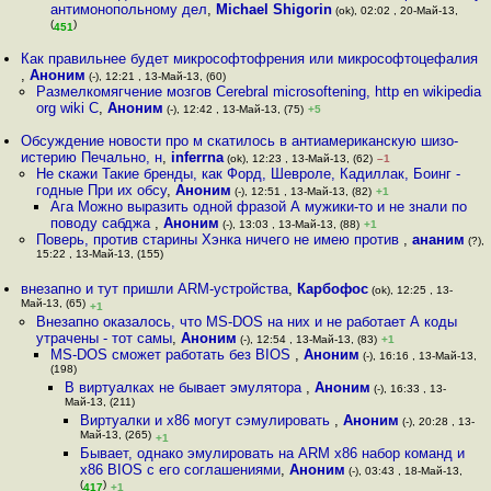
антимонопольному дел
,
Michael Shigorin
(ok), 02:02 , 20-Май-13,
(
)
451
Как правильнее будет микрософтофрения или микрософтоцефалия
,
Аноним
(-), 12:21 , 13-Май-13, (60)
Размелкомягчение мозгов Cerebral microsoftening, http en wikipedia
org wiki C
,
Аноним
(-), 12:42 , 13-Май-13, (75)
+5
Обсуждение новости про м скатилось в антиамериканскую шизо-
истерию Печально, н
,
inferrna
(ok), 12:23 , 13-Май-13, (62)
–1
Не скажи Такие бренды, как Форд, Шевроле, Кадиллак, Боинг -
годные При их обсу
,
Аноним
(-), 12:51 , 13-Май-13, (82)
+1
Ага Можно выразить одной фразой А мужики-то и не знали по
поводу сабджа
,
Аноним
(-), 13:03 , 13-Май-13, (88)
+1
Поверь, против старины Хэнка ничего не имею против
,
ананим
(?),
15:22 , 13-Май-13, (155)
внезапно и тут пришли ARM-устройства
,
Карбофос
(ok), 12:25 , 13-
Май-13, (65)
+1
Внезапно оказалось, что MS-DOS на них и не работает А коды
утрачены - тот самы
,
Аноним
(-), 12:54 , 13-Май-13, (83)
+1
MS-DOS сможет работать без BIOS
,
Аноним
(-), 16:16 , 13-Май-13,
(198)
В виртуалках не бывает эмулятора
,
Аноним
(-), 16:33 , 13-
Май-13, (211)
Виртуалки и x86 могут сэмулировать
,
Аноним
(-), 20:28 , 13-
Май-13, (265)
+1
Бывает, однако эмулировать на ARM х86 набор команд и
x86 BIOS с его соглашениями
,
Аноним
(-), 03:43 , 18-Май-13,
(
)
417
+1