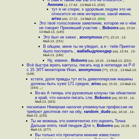
Аноним
(-), 17:44 , 13-Май-13, (230)
тут я не спорю, к здоровым людям это не
относится но мне интересно, какой именн
,
arisu
(ok), 17:21 , 14-Май-13, (
360
)
Это твоё голословное заявление, которое ни о чём
не говорит Принявший участие -
,
Boboms
(ok), 15:04 ,
13-Май-13, (145)
Это был не хикки
,
anonymous
(??), 15:13 , 13-
Май-13, (151)
В общем, меня ты не убедил, а я - тебя Приятно
было поспорить
,
жабабыдлокодер
(ok), 15:54 , 13-
Май-13, (180)
Ну, извини
,
Boboms
(ok), 16:24 , 13-Май-13, (201)
Всё быстра жрать кактусы, писать код в нотепаде за P-II
с 15 ЭЛТ-монитором Инач
,
anonymous
(??), 15:11 , 13-Май-13,
(149)
кстати, доля правды тут есть девелоперские машины
должны быть хуже 171 средне
,
arisu
(ok), 15:32 , 13-Май-13,
(163)
+7
Во-во А теперь эти рукожопые клоуны так обнаглели
в край, что начали писать сле
,
Boboms
(ok), 00:33 , 14-
Май-13, (303)
поскипано Неверная налогия упомянутые профессии не
требуют десятков лет на обу
,
random_dude
(ok), 18:19 , 13-
Май-13, (235)
Ты не можешь это компетентно это оценить Точка
Дальше опять твой пендеж Для ч
,
Boboms
(ok), 22:26 , 13-
Май-13, (277)
Вы только что прочитали мнение известного