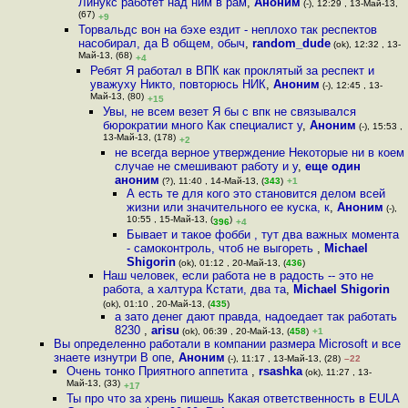
Линукс работет над ним в рам
,
Аноним
(-), 12:29 , 13-Май-13,
(67)
+9
Торвальдс вон на бэхе ездит - неплохо так респектов
насобирал, да В общем, обыч
,
random_dude
(ok), 12:32 , 13-
Май-13, (68)
+4
Ребят Я работал в ВПК как проклятый за респект и
уважуху Никто, повторюсь НИК
,
Аноним
(-), 12:45 , 13-
Май-13, (80)
+15
Увы, не всем везет Я бы с впк не связывался
бюрократии много Как специалист у
,
Аноним
(-), 15:53 ,
13-Май-13, (178)
+2
не всегда верное утверждение Некоторые ни в коем
случае не смешивают работу и у
,
еще один
аноним
(?), 11:40 , 14-Май-13, (
343
)
+1
А есть те для кого это становится делом всей
жизни или значительного ее куска, к
,
Аноним
(-),
10:55 , 15-Май-13, (
)
396
+4
Бывает и такое фобби , тут два важных момента
- самоконтроль, чтоб не выгореть
,
Michael
Shigorin
(ok), 01:12 , 20-Май-13, (
436
)
Наш человек, если работа не в радость -- это не
работа, а халтура Кстати, два та
,
Michael Shigorin
(ok), 01:10 , 20-Май-13, (
435
)
а зато денег дают правда, надоедает так работать
8230
,
arisu
(ok), 06:39 , 20-Май-13, (
458
)
+1
Вы определенно работали в компании размера Microsoft и все
знаете изнутри В опе
,
Аноним
(-), 11:17 , 13-Май-13, (28)
–22
Очень тонко Приятного аппетита
,
rsashka
(ok), 11:27 , 13-
Май-13, (33)
+17
Ты про что за хрень пишешь Какая ответственность в EULA