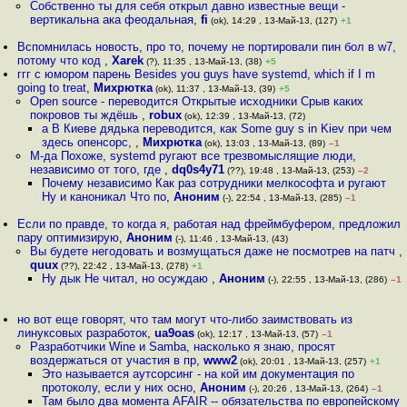
Собственно ты для себя открыл давно известные вещи -
вертикальна ака феодальная
,
fi
(ok), 14:29 , 13-Май-13, (127)
+1
Вспомнилась новость, про то, почему не портировали пин бол в w7,
потому что код
,
Xarek
(?), 11:35 , 13-Май-13, (38)
+5
ггг с юмором парень Besides you guys have systemd, which if I m
going to treat
,
Михрютка
(ok), 11:37 , 13-Май-13, (39)
+5
Open source - переводится Открытые исходники Срыв каких
покровов ты ждёшь
,
robux
(ok), 12:39 , 13-Май-13, (72)
а В Киеве дядька переводится, как Some guy s in Kiev при чем
здесь опенсорс,
,
Михрютка
(ok), 13:03 , 13-Май-13, (89)
–1
М-да Похоже, systemd ругают все трезвомыслящие люди,
независимо от того, где
,
dq0s4y71
(??), 19:48 , 13-Май-13, (253)
–2
Почему независимо Как раз сотрудники мелкософта и ругают
Ну и каноникал Что по
,
Аноним
(-), 22:54 , 13-Май-13, (285)
–1
Если по правде, то когда я, работая над фреймбуфером, предложил
пару оптимизирую
,
Аноним
(-), 11:46 , 13-Май-13, (43)
Вы будете негодовать и возмущаться даже не посмотрев на патч
,
quux
(??), 22:42 , 13-Май-13, (278)
+1
Ну дык Не читал, но осуждаю
,
Аноним
(-), 22:55 , 13-Май-13, (286)
–1
но вот еще говорят, что там могут что-либо заимствовать из
линуксовых разработок
,
ua9oas
(ok), 12:17 , 13-Май-13, (57)
–1
Разработчики Wine и Samba, насколько я знаю, просят
воздержаться от участия в пр
,
www2
(ok), 20:01 , 13-Май-13, (257)
+1
Это называется аутсорсинг - на кой им документация по
протоколу, если у них осно
,
Аноним
(-), 20:26 , 13-Май-13, (264)
–1
Там было два момента AFAIR -- обязательства по европейскому