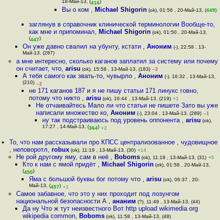
18-Май-13, (
)
416
Вы о ком
,
Michael Shigorin
(ok), 01:56 , 20-Май-13, (
449
)
заглянув в справочник клинической терминологии Вообще-то,
как мне и припоминал
,
Michael Shigorin
(ok), 01:50 , 20-Май-13,
(
)
447
Он уже давно свалил на убунту, кстати
,
Аноним
(-), 22:58 , 13-
Май-13, (287)
а мне интересно, сколько каганов заплатил за систему или почему
он считает, что
,
arisu
(ok), 15:58 , 13-Май-13, (183)
–2
А тебя самого как звать-то, чувырло
,
Аноним
(-), 16:32 , 13-Май-13,
(210)
–2
не 171 каганов 187 и я не пишу статьи 171 линукс говно,
потому что никто
,
arisu
(ok), 16:44 , 13-Май-13, (219)
+1
Не отчаивайтесь Мало ли что статьи не пишете Зато вы уже
написали множество ко
,
Аноним
(-), 23:04 , 13-Май-13, (289)
–1
ну так подстраиваюсь под уровень оппонента
,
arisu
(ok),
17:27 , 14-Май-13, (
)
364
+2
То, что нам рассказывали про КПСС централизованное , чудовищное
, неповоротл
,
robux
(ok), 11:19 , 13-Май-13, (30)
+14
Не рой другому яму, сам в неё
,
Boboms
(ok), 11:19 , 13-Май-13, (31)
+5
Кто к нам с ямой придёт
,
Michael Shigorin
(ok), 01:58 , 20-Май-13,
(
)
450
Яма с большой буквы бог потому что
,
arisu
(ok), 06:37 , 20-
Май-13, (
)
457
+1
Самое забавное, что это у них проходит под лозунгом
национальной безопасности А
,
ананим
(?), 11:49 , 13-Май-13, (44)
Да ну Что ж тут неизвестного Вот http upload wikimedia org
wikipedia common
,
Boboms
(ok), 11:58 , 13-Май-13, (48)