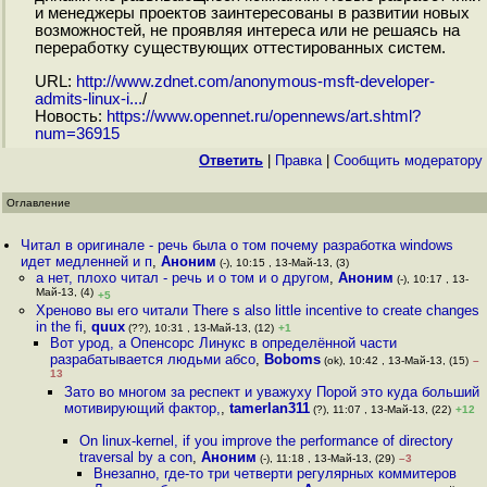
и менеджеры проектов заинтересованы в развитии новых
возможностей, не проявляя интереса или не решаясь на
переработку существующих оттестированных систем.
URL:
http://www.zdnet.com/anonymous-msft-developer-
admits-linux-i...
/
Новость:
https://www.opennet.ru/opennews/art.shtml?
num=36915
Ответить
|
Правка
|
Cообщить модератору
Оглавление
Читал в оригинале - речь была о том почему разработка windows
идет медленней и п
,
Аноним
(-), 10:15 , 13-Май-13, (3)
а нет, плохо читал - речь и о том и о другом
,
Аноним
(-), 10:17 , 13-
Май-13, (4)
+5
Хреново вы его читали There s also little incentive to create changes
in the fi
,
quux
(??), 10:31 , 13-Май-13, (12)
+1
Вот урод, а Опенсорс Линукс в определённой части
разрабатывается людьми абсо
,
Boboms
(ok), 10:42 , 13-Май-13, (15)
–
13
Зато во многом за респект и уважуху Порой это куда больший
мотивирующий фактор,
,
tamerlan311
(?), 11:07 , 13-Май-13, (22)
+12
On linux-kernel, if you improve the performance of directory
traversal by a con
,
Аноним
(-), 11:18 , 13-Май-13, (29)
–3
Внезапно, где-то три четверти регулярных коммитеров