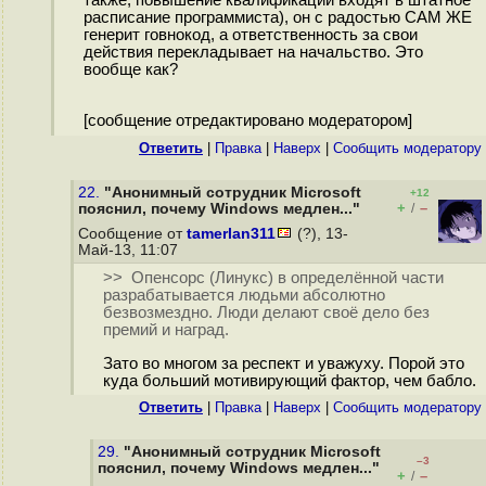
также, повышение квалификации входят в штатное
расписание программиста), он с радостью САМ ЖЕ
генерит говнокод, а ответственность за свои
действия перекладывает на начальство. Это
вообще как?
[сообщение отредактировано модератором]
Ответить
|
Правка
|
Наверх
|
Cообщить модератору
22.
"Анонимный сотрудник Microsoft
+12
+
–
пояснил, почему Windows медлен..."
/
Сообщение от
tamerlan311
(?), 13-
Май-13, 11:07
>> Опенсорс (Линукс) в определённой части
разрабатывается людьми абсолютно
безвозмездно. Люди делают своё дело без
премий и наград.
Зато во многом за респект и уважуху. Порой это
куда больший мотивирующий фактор, чем бабло.
Ответить
|
Правка
|
Наверх
|
Cообщить модератору
29.
"Анонимный сотрудник Microsoft
–3
пояснил, почему Windows медлен..."
+
–
/