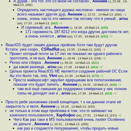
А дурак - это тот, кто со мной не согласен
,
Аноним
(-), 22:48 , 13-
Май-13, (282)
Определить настоящего дурака несложно - именно он чаще
всего называет других дур
,
Аноним
(-), 22:51 , 13-Май-13, (284)
–1
очень, очень часто это именно так потому что я умный
,
arisu
(ok), 17:23 , 14-Май-13, (
362
)
+1
И скромный, ага
,
Аноним
(-), 16:28 , 19-Май-13, (
425
)
171 скромность 187 8212 это когда других достоинств нет,
а очень хочется
,
arisu
(ok), 17:35 , 19-Май-13, (
432
)
+1
ReactOS будет лишён данных проблем Хотя там будут другие
Кстати, уже скоро
,
CSRedRat
(ok), 15:55 , 13-Май-13, (182)
–1
Проект который почти за 17 лет не показал ни одного рабочего
прототипа, и не выз
,
Аноним
(-), 18:49 , 13-Май-13, (239)
+2
Релиз или сборка
,
Аноним
(-), 08:10 , 14-Май-13, (
321
)
да какая разница
,
arisu
(ok), 17:26 , 14-Май-13, (
363
)
+2
Целью проекта ReactOS НЕ является создание рабочей ОС Если
бы это было так, она
,
Vkni
(ok), 21:39 , 14-Май-13, (
379
)
+1
Просто майкрософт зарубил ядерщикам все поползновения,
показав что будет пилить
,
Аноним
(-), 16:32 , 19-Май-13, (
426
)
+1
там всё ещё смешнее до поддержки семёрочки у них толком
лапы не доходят они и
,
arisu
(ok), 17:39 , 19-Май-13, (
433
)
+1
Просто ребя заложники своей концепции, т к на данном этапе её
закрытость и явля
,
Аноним
(-), 16:18 , 13-Май-13, (200)
не только в этом еще проблема в том, что m забивает на
конечного пользователя,
,
Карбофос
(ok), 17:51 , 13-Май-13, (231)
+1
Чего Как раз таки в MS пользователей очень любят Особенно
их деньги
,
Аноним
(-), 20:31 , 13-Май-13, (266)
как раз и создаются полурешения, чтобы продать новые