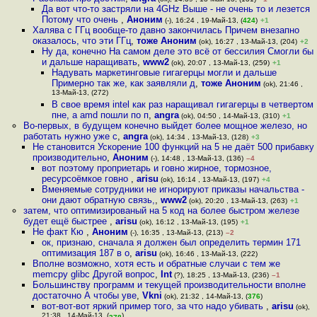
Да вот что-то застряли на 4GHz Выше - не очень то и лезется
Потому что очень
,
Аноним
(-), 16:24 , 19-Май-13, (
424
)
+1
Халява с ГГц вообще-то давно закончилась Причем внезапно
оказалось, что эти ГГц
,
тоже Аноним
(ok), 16:27 , 13-Май-13, (204)
+2
Ну да, конечно На самом деле это всё от бессилия Смогли бы
и дальше наращивать
,
www2
(ok), 20:07 , 13-Май-13, (259)
+1
Надувать маркетинговые гигагерцы могли и дальше
Примерно так же, как заявляли д
,
тоже Аноним
(ok), 21:46 ,
13-Май-13, (272)
В свое время intel как раз наращивал гигагерцы в четвертом
пне, а amd пошли по п
,
angra
(ok), 04:50 , 14-Май-13, (310)
+1
Во-первых, в будущем конечно выйдет более мощное железо, но
работать нужно уже с
,
angra
(ok), 14:34 , 13-Май-13, (128)
+3
Не становится Ускорение 100 функций на 5 не даёт 500 прибавку
производительно
,
Аноним
(-), 14:48 , 13-Май-13, (136)
–4
вот поэтому проприетарь и говно жирное, тормозное,
ресурсоёмкое говно
,
arisu
(ok), 16:14 , 13-Май-13, (197)
+4
Вменяемые сотрудники не игнорируют приказы начальства -
они дают обратную связь,
,
www2
(ok), 20:20 , 13-Май-13, (263)
+1
затем, что оптимизированый на 5 код на более быстром железе
будет ещё быстрее
,
arisu
(ok), 16:12 , 13-Май-13, (195)
+1
Не факт Кю
,
Аноним
(-), 16:35 , 13-Май-13, (213)
–2
ок, признаю, сначала я должен был определить термин 171
оптимизация 187 в о
,
arisu
(ok), 16:46 , 13-Май-13, (222)
Вполне возможно, хотя есть и обратные случаи с тем же
memcpy glibc Другой вопрос
,
Int
(?), 18:25 , 13-Май-13, (236)
–1
Большинству программ и текущей производительности вполне
достаточно А чтобы уве
,
Vkni
(ok), 21:32 , 14-Май-13, (
376
)
вот-вот-вот яркий пример того, за что надо убивать
,
arisu
(ok),
21:38 , 14-Май-13, (
)