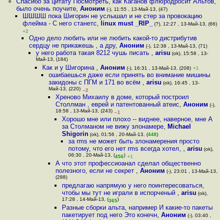
Спасибо за цитату Посмотреть, как Каганов флюродросит Альтов,
было очень поучите
,
Аноним
(-), 11:55 , 13-Май-13, (47)
ШШШШ пока Шигорин не услышал и не стер за провокацию
флейма - С него станетс
,
linux must _RIP_
(?), 12:27 , 13-Май-13, (66)
+2
Одно дело любить или не любить какой-то дистрибутив
сердцу не прикажешь , а дру
,
Аноним
(-), 12:38 , 13-Май-13, (71)
у него работа такая 8212 чушь писать
,
arisu
(ok), 15:58 , 13-
Май-13, (184)
Как и у Шигорина
,
Аноним
(-), 16:31 , 13-Май-13, (208)
+1
ошибаешься даже если принять во внимание мишины
закидоны с ПГМ и 171 во всём
,
arisu
(ok), 16:45 , 13-
Май-13, (220)
–2
Хреново Михаилу в доме, который построил
Столлман , еврей и патентованный атеис
,
Аноним
(-),
18:58 , 13-Май-13, (243)
–1
Хорошо мне или плохо -- виднее, наверное, мне А
за Столманом не вижу злонамере
,
Michael
Shigorin
(ok), 01:56 , 20-Май-13, (
448
)
за rms не может быть злонамерения просто
потому, что его нет rms всегда хотел,
,
arisu
(ok),
06:30 , 20-Май-13, (
)
456
+1
А что этот профессиоанал сделал общественно
полезного, если не секрет
,
Аноним
(-), 23:01 , 13-Май-13,
(288)
предлагаю напрямую у него поинтересоваться,
чтобы мы тут не играли в испорченый
,
arisu
(ok),
17:28 , 14-Май-13, (
)
365
Разные сборки альта, например И какие-то пакеты
пакетирует под него Это конечн
,
Аноним
(-), 03:40 ,