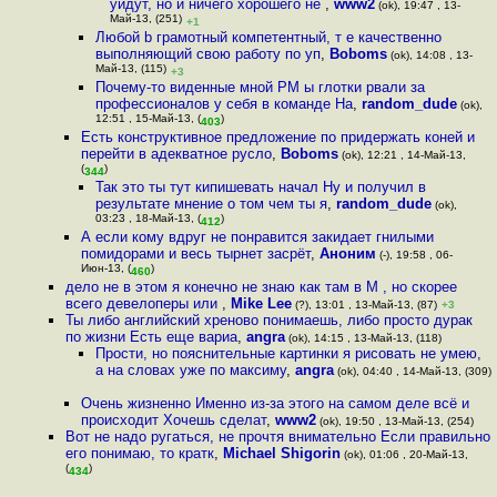
уйдут, но и ничего хорошего не
,
www2
(ok), 19:47 , 13-
Май-13, (251)
+1
Любой b грамотный компетентный, т е качественно
выполняющий свою работу по уп
,
Boboms
(ok), 14:08 , 13-
Май-13, (115)
+3
Почему-то виденные мной PM ы глотки рвали за
профессионалов у себя в команде На
,
random_dude
(ok),
12:51 , 15-Май-13, (
)
403
Есть конструктивное предложение по придержать коней и
перейти в адекватное русло
,
Boboms
(ok), 12:21 , 14-Май-13,
(
)
344
Так это ты тут кипишевать начал Ну и получил в
результате мнение о том чем ты я
,
random_dude
(ok),
03:23 , 18-Май-13, (
)
412
А если кому вдруг не понравится закидает гнилыми
помидорами и весь тырнет засрёт
,
Аноним
(-), 19:58 , 06-
Июн-13, (
)
460
дело не в этом я конечно не знаю как там в M , но скорее
всего девелоперы или
,
Mike Lee
(?), 13:01 , 13-Май-13, (87)
+3
Ты либо английский хреново понимаешь, либо просто дурак
по жизни Есть еще вариа
,
angra
(ok), 14:15 , 13-Май-13, (118)
Прости, но пояснительные картинки я рисовать не умею,
а на словах уже по максиму
,
angra
(ok), 04:40 , 14-Май-13, (309)
Очень жизненно Именно из-за этого на самом деле всё и
происходит Хочешь сделат
,
www2
(ok), 19:50 , 13-Май-13, (254)
Вот не надо ругаться, не прочтя внимательно Если правильно
его понимаю, то кратк
,
Michael Shigorin
(ok), 01:06 , 20-Май-13,
(
)
434