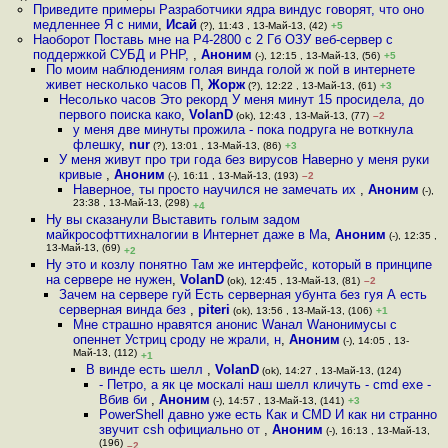
Приведите примеры Разработчики ядра виндус говорят, что оно
медленнее Я с ними
,
Исай
(?), 11:43 , 13-Май-13, (42)
+5
Наоборот Поставь мне на P4-2800 c 2 Гб ОЗУ веб-сервер с
поддержкой СУБД и PHP,
,
Аноним
(-), 12:15 , 13-Май-13, (56)
+5
По моим наблюдениям голая винда голой ж пой в интернете
живет несколько часов П
,
Жорж
(?), 12:22 , 13-Май-13, (61)
+3
Несолько часов Это рекорд У меня минут 15 просидела, до
первого поиска како
,
VolanD
(ok), 12:43 , 13-Май-13, (77)
–2
у меня две минуты прожила - пока подруга не воткнула
флешку
,
nur
(?), 13:01 , 13-Май-13, (86)
+3
У меня живут про три года без вирусов Наверно у меня руки
кривые
,
Аноним
(-), 16:11 , 13-Май-13, (193)
–2
Наверное, ты просто научился не замечать их
,
Аноним
(-),
23:38 , 13-Май-13, (298)
+4
Ну вы сказанули Выставить голым задом
майкрософттихналогии в Интернет даже в Ма
,
Аноним
(-), 12:35 ,
13-Май-13, (69)
+2
Ну это и козлу понятно Там же интерфейс, который в принципе
на сервере не нужен
,
VolanD
(ok), 12:45 , 13-Май-13, (81)
–2
Зачем на сервере гуй Есть серверная убунта без гуя А есть
серверная винда без
,
piteri
(ok), 13:56 , 13-Май-13, (106)
+1
Мне страшно нравятся анонис Wанал Wанонимусы с
опеннет Устриц сроду не жрали, н
,
Аноним
(-), 14:05 , 13-
Май-13, (112)
+1
В винде есть шелл
,
VolanD
(ok), 14:27 , 13-Май-13, (124)
- Петро, а як це москалi наш шелл кличуть - cmd exe -
Вбив би
,
Аноним
(-), 14:57 , 13-Май-13, (141)
+3
PowerShell давно уже есть Как и CMD И как ни странно
звучит csh официально от
,
Аноним
(-), 16:13 , 13-Май-13,
(196)
–2