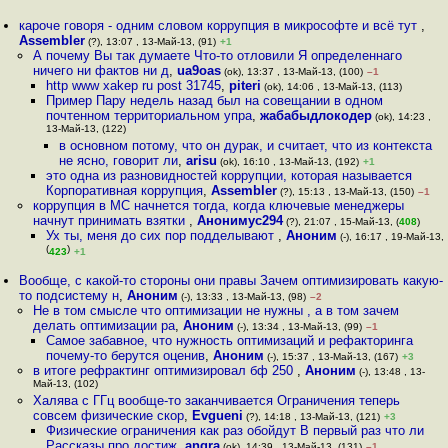
кароче говоря - одним словом коррупция в микрософте и всё тут
,
Assembler
(?), 13:07 , 13-Май-13, (91)
+1
А почему Вы так думаете Что-то отловили Я определеннаго
ничего ни фактов ни д
,
ua9oas
(ok), 13:37 , 13-Май-13, (100)
–1
http www xakep ru post 31745
,
piteri
(ok), 14:06 , 13-Май-13, (113)
Пример Пару недель назад был на совещании в одном
почтенном территориальном упра
,
жабабыдлокодер
(ok), 14:23 ,
13-Май-13, (122)
в основном потому, что он дурак, и считает, что из контекста
не ясно, говорит ли
,
arisu
(ok), 16:10 , 13-Май-13, (192)
+1
это одна из разновидностей коррупции, которая называется
Корпоративная коррупция
,
Assembler
(?), 15:13 , 13-Май-13, (150)
–1
коррупция в МС начнется тогда, когда ключевые менеджеры
начнут принимать взятки
,
Анонимус294
(?), 21:07 , 15-Май-13, (
408
)
Ух ты, меня до сих пор подделывают
,
Аноним
(-), 16:17 , 19-Май-13,
(
)
423
+1
Вообще, с какой-то стороны они правы Зачем оптимизировать какую-
то подсистему н
,
Аноним
(-), 13:33 , 13-Май-13, (98)
–2
Не в том смысле что оптимизации не нужны , а в том зачем
делать оптимизации ра
,
Аноним
(-), 13:34 , 13-Май-13, (99)
–1
Самое забавное, что нужность оптимизаций и рефакторинга
почему-то берутся оценив
,
Аноним
(-), 15:37 , 13-Май-13, (167)
+3
в итоге рефрактинг оптимизировал бф 250
,
Аноним
(-), 13:48 , 13-
Май-13, (102)
Халява с ГГц вообще-то заканчивается Ограничения теперь
совсем физические скор
,
Evgueni
(?), 14:18 , 13-Май-13, (121)
+3
Физические ограничения как раз обойдут В первый раз что ли
Рассказы про достиж
,
angra
(ok), 14:39 , 13-Май-13, (131)
–1