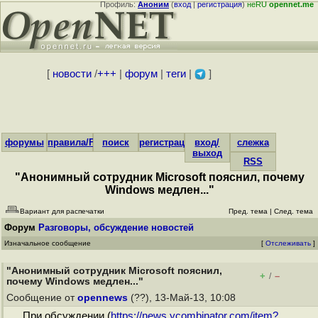
Профиль:
Аноним
(
вход
|
регистрация
)
неRU
opennet.me
[
новости
/
+++
|
форум
|
теги
|
]
форумы
правила/FAQ
поиск
регистрация
вход/
слежка
выход
RSS
"Анонимный сотрудник Microsoft пояснил, почему
Windows медлен..."
Вариант для распечатки
Пред. тема
|
След. тема
Форум
Разговоры, обсуждение новостей
Изначальное сообщение
[
Отслеживать
]
"Анонимный сотрудник Microsoft пояснил,
+
–
/
почему Windows медлен..."
Сообщение от
opennews
(??), 13-Май-13, 10:08
При обсуждении (
https://news.ycombinator.com/item?