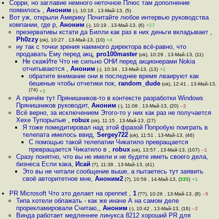
Сорри, но заглавие немного неточное Плюс там дополнение
появилось
,
Аноним
(-), 10:18 , 13-Май-13, (5)
Вот уж, открыли Америку Почитайте любое интервью руководства
компании, где р
,
Аноним
(-), 10:19 , 13-Май-13, (6)
+17
презервативы кстати да Билли как раз в них деньги вкладывает
,
Ph0zzy
(ok), 10:27 , 13-Май-13, (10)
+4
ну так с точки зрения наемного директора всё-равно, что
продавать Ему перед акц
,
pro100master
(ok), 10:29 , 13-Май-13, (11)
Не скажИте Что не сильно ОНИ перед акционерами Nokia
отчитываются
,
Аноним
(-), 10:34 , 13-Май-13, (13)
+1
обратите внимание они в последнее время лваируют как
бешеные чтобы отчетики пок
,
random_dude
(ok), 12:41 , 13-Май-13,
(74)
+3
А причём тут Прянишников-то в контексте разработки Windows
Прянишников руководит
,
Аноним
(-), 11:06 , 13-Май-13, (20)
–2
Всё верно, за исключением Этого-то у них как раз не получается
Хехе Тупорылые
,
robux
(ok), 11:15 , 13-Май-13, (27)
Я тоже помедитировал над этой фразой Попробую поиграть в
телепата имелось ввид
,
Sergey722
(ok), 11:51 , 13-Май-13, (46)
С помощью такой телепатии Чикатило превращается
превращается Чикатило в
,
robux
(ok), 13:57 , 13-Май-13, (107)
–1
Сразу понятно, что вы не имели и не будете иметь своего дела,
бизнеса Если кака
,
Исай
(?), 11:38 , 13-Май-13, (41)
Это вы не читали сообщение выше, а пытаетесь тут заявить
своё авторитетное мне
,
Аноним2
(?), 10:59 , 14-Май-13, (
335
)
+1
PR Microsoft Что это делает на opennet
,
1
(??), 10:26 , 13-Май-13, (8)
–9
Типа хотели облажать - как же иначе А на самом деле
прорекламировали Считаю,
,
Аноним
(-), 10:42 , 13-Май-13, (16)
–2
Винда работает медленнее линукса 8212 хороший PR для