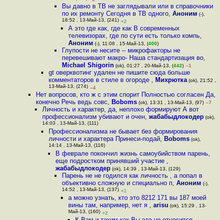
Вы давно в ТВ не заглядывали или в справочники
по их ремонту Сегодня в ТВ одного
,
Аноним
(-),
18:52 , 13-Май-13, (241)
+2
А это где как, где как В современных
телевизорах, где по сути есть только компь
,
Аноним
(-), 11:08 , 15-Май-13, (
400
)
Глупости не несите -- микрофакторы не
перевешивают макро- Наша стандартизация во
,
Michael Shigorin
(ok), 01:27 , 20-Май-13, (
442
)
–1
gt оверквотинг удален не пишите сюда больше
комментаторов в стиле в огороде
,
Михрютка
(ok), 21:52 ,
13-Май-13, (274)
–4
Нет вопросов, кто ж с этим спорит Полностью согласен Да,
конечно Речь ведь совс
,
Boboms
(ok), 13:31 , 13-Май-13, (97)
–7
Личность и характер, да, неплохо формируют А вот
профессионализм убивают и очен
,
жабабыдлокодер
(ok),
14:03 , 13-Май-13, (111)
Профессионализма не бывает без формирования
личности и характера Принеси-подай
,
Boboms
(ok),
14:14 , 13-Май-13, (116)
В феврале покончил жизнь самоубийством парень,
еще подростком принявший участие
,
жабабыдлокодер
(ok), 14:39 , 13-Май-13, (129)
Парень не не годился как личность , а попал в
объективно сложную и специально п
,
Аноним
(-),
14:52 , 13-Май-13, (137)
+1
а можно узнать, кто это 8212 171 вы 187 моей
вины там, например, нет я
,
arisu
(ok), 15:29 , 13-
Май-13, (160)
+2
К Вам и таким как Вы это не относится
,