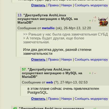
Ответить
|
Правка
|
Наверх
|
Cообщить модератору
13.
"Дистрибутив ArchLinux
–1
осуществил миграцию с MySQL на
+
–
/
MariaDB"
Сообщение от
metallic
(ok), 26-Мрт-13, 12:20
>> Раньше у нас была одна замечательная СУБД
> А теперь будет другая, еще более
замечательная.
Или два десятка других, разной степени
замечательности
Ответить
|
Правка
|
Наверх
|
Cообщить модератору
57
.
"Дистрибутив ArchLinux
осуществил миграцию с MySQL на
+
–
/
MariaDB"
Сообщение от
web
(?), 27-Мрт-13, 02:53
в этом плане сейчас очень привлекателен
PostgreSQL.
Ответить
|
Правка
|
Наверх
|
Cообщить модератору
45
.
"Дистрибутив ArchLinux осуществил
+1