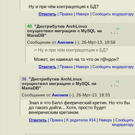
Ну и при чём контрацепция к БД?
Ответить
|
Правка
|
Наверх
|
Cообщить модератору
40
.
"Дистрибутив ArchLinux
+2
осуществил миграцию с MySQL на
+
–
/
MariaDB"
Сообщение от
Аноним
(-), 26-Мрт-13, 18:58
> Ну и при чём контрацепция к БД?
Может, он намекал на то что он г@ндон?
Ответить
|
Правка
|
Наверх
|
Cообщить модератору
36.
"Дистрибутив ArchLinux
+1
осуществил миграцию с MySQL на
+
–
/
MariaDB"
Сообщение от
Аноним
(-), 26-Мрт-13, 18:33
Знал я что Билл феерический кретин. Но что бы
до такого дойти... Хотя, просто будет
венерическим кретином
Ответить
|
Правка
|
К родителю #14
|
Наверх
|
Cообщить
модератору