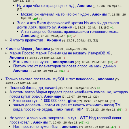
Мрт-13, (14)
–4
Ну и при чём контрацепция к БД
,
Аноним
(-), 12:36 , 26-Мрт-13,
(15)
Может, он намекал на то что он г ндон
,
Аноним
(-), 18:58 , 26-
Мрт-13, (
)
40
+2
Знал я что Билл феерический кретин Но что бы до такого
дойти Хотя, просто бу
,
Аноним
(-), 18:33 , 26-Мрт-13, (36)
+1
А ты наверное болеешь православием головного мозга
,
Аноним
(-), 20:44 , 26-Мрт-13, (
48
)
–1
Я что-то пропустил
,
Аноним
(-), 13:58 , 26-Мрт-13, (22)
К имени Мария
,
Аноним
(-), 13:23 , 26-Мрт-13, (19)
Мария Просто Мария Почему бы не назвать ИзаураDB Ж
,
Аноним
(-), 14:43 , 26-Мрт-13, (23)
–1
Е ать смешно, чувак
,
anonymous
(??), 18:44 , 26-Мрт-13, (
38
)
–2
Потому что от плантаторов хиловат спрос на базы данных
,
Аноним
(-), 18:59 , 26-Мрт-13, (
41
)
–1
Только захотел поставить MySQL и тут понеслось
,
anoname
(?),
14:45 , 26-Мрт-13, (24)
Поменяй баксы, да
,
savant
(ok), 15:03 , 26-Мрт-13, (27)
+3
А потом автор Марьи продаст права какой-нить компашке, которую
потом купит оракл
,
Анонище
(?), 15:07 , 26-Мрт-13, (29)
Ключевое тут - 1 000 000 000
,
gthe
(??), 15:48 , 26-Мрт-13, (31)
забыл добавить - потом он решит начать отжимать назад TM
когда просто не отдад
,
linux must _RIP_
(?), 23:23 , 26-Мрт-13, (
56
)
–3
Не успел я закончить запрягать, а тут - WTF Над головой боинг
просвистел
,
Аноним
(-), 19:00 , 26-Мрт-13, (
42
)
+2
Нет, просто не нужен был
,
anoname
(?), 19:52 , 26-Мрт-13, (
47
)
–1