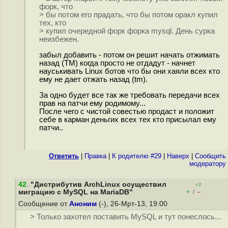
форк, что
> бы потом его прадать, что бы потом оракл купил
тех, кто
> купил очередной форк форка mysql. День сурка
неизбежен.
забыл добавить - потом он решит начать отжимать
назад (TM) когда просто не отдадут - начнет
науськивать Linux ботов что бы они хаяли всех кто
ему не дает отжать назад (tm).
За одно будет все так же требовать передачи всех
прав на патчи ему родимому...
После чего с чистой совестью продаст и положит
себе в карман деньгих всех тех кто присылал ему
патчи..
Ответить
|
Правка
|
К родителю #29
|
Наверх
|
Cообщить
модератору
42
.
"Дистрибутив ArchLinux осуществил
+2
+
–
миграцию с MySQL на MariaDB"
/
Сообщение от
Аноним
(-), 26-Мрт-13, 19:00
> Только захотел поставить MySQL и тут понеслось...