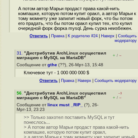
А потом автор Марьи продаст права какой-нить
компашке, которую потом купит оракл, а автор Марьи к
тому момнету уже запилит новый форк, что бы потом
его прадать, что бы потом оракл купил тех, кто купил
очередной форк форка mysql. День сурка неизбежен.
Ответить
|
Правка
|
К родителю #24
|
Наверх
|
Cообщить
модератору
31.
"Дистрибутив ArchLinux осуществил
+
–
/
миграцию с MySQL на MariaDB"
Сообщение от
gthe
(??), 26-Мрт-13, 15:48
Ключевое тут - 1 000 000 000 $
Ответить
|
Правка
|
Наверх
|
Cообщить модератору
56
.
"Дистрибутив ArchLinux осуществил
–3
+
–
миграцию с MySQL на MariaDB"
/
Сообщение от
linux must _RIP_
(?), 26-
Мрт-13, 23:23
>> Только захотел поставить MySQL и тут
понеслось...
> А потом автор Марьи продаст права какой-нить
компашке, которую потом купит оракл,
> а автор Марьи к тому момнету уже запилит новый