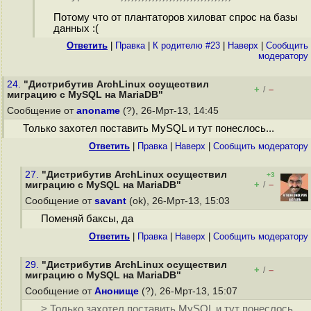
Потому что от плантаторов хиловат спрос на базы
данных :(
Ответить
|
Правка
|
К родителю #23
|
Наверх
|
Cообщить
модератору
24.
"Дистрибутив ArchLinux осуществил
+
–
/
миграцию с MySQL на MariaDB"
Сообщение от
anoname
(?), 26-Мрт-13, 14:45
Только захотел поставить MySQL и тут понеслось...
Ответить
|
Правка
|
Наверх
|
Cообщить модератору
27.
"Дистрибутив ArchLinux осуществил
+3
+
–
миграцию с MySQL на MariaDB"
/
Сообщение от
savant
(ok), 26-Мрт-13, 15:03
Поменяй баксы, да
Ответить
|
Правка
|
Наверх
|
Cообщить модератору
29.
"Дистрибутив ArchLinux осуществил
+
–
/
миграцию с MySQL на MariaDB"
Сообщение от
Анонище
(?), 26-Мрт-13, 15:07
> Только захотел поставить MySQL и тут понеслось...