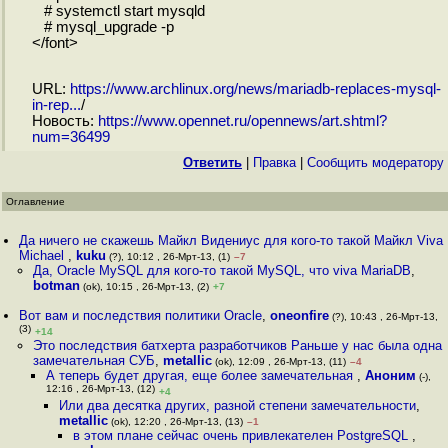
# systemctl start mysqld
# mysql_upgrade -p
</font>
URL:
https://www.archlinux.org/news/mariadb-replaces-mysql-
in-rep...
/
Новость:
https://www.opennet.ru/opennews/art.shtml?
num=36499
Ответить
|
Правка
|
Cообщить модератору
Оглавление
Да ничего не скажешь Майкл Видениус для кого-то такой Майкл Viva
Michael
,
kuku
(?), 10:12 , 26-Мрт-13, (1)
–7
Да, Oracle MySQL для кого-то такой MySQL, что viva MariaDB
,
botman
(ok), 10:15 , 26-Мрт-13, (2)
+7
Вот вам и последствия политики Oracle
,
oneonfire
(?), 10:43 , 26-Мрт-13,
(3)
+14
Это последствия батхерта разработчиков Раньше у нас была одна
замечательная СУБ
,
metallic
(ok), 12:09 , 26-Мрт-13, (11)
–4
А теперь будет другая, еще более замечательная
,
Аноним
(-),
12:16 , 26-Мрт-13, (12)
+4
Или два десятка других, разной степени замечательности
,
metallic
(ok), 12:20 , 26-Мрт-13, (13)
–1
в этом плане сейчас очень привлекателен PostgreSQL
,