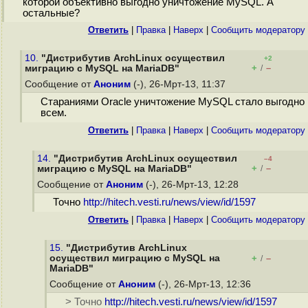
которой объективно выгодно уничтожение MySQL. А
остальные?
Ответить
|
Правка
|
Наверх
|
Cообщить модератору
10.
"Дистрибутив ArchLinux осуществил
+2
+
–
миграцию с MySQL на MariaDB"
/
Сообщение от
Аноним
(-), 26-Мрт-13, 11:37
Стараниями Oracle уничтожение MySQL стало выгодно
всем.
Ответить
|
Правка
|
Наверх
|
Cообщить модератору
14.
"Дистрибутив ArchLinux осуществил
–4
+
–
миграцию с MySQL на MariaDB"
/
Сообщение от
Аноним
(-), 26-Мрт-13, 12:28
Точно
http://hitech.vesti.ru/news/view/id/1597
Ответить
|
Правка
|
Наверх
|
Cообщить модератору
15.
"Дистрибутив ArchLinux
осуществил миграцию с MySQL на
+
–
/
MariaDB"
Сообщение от
Аноним
(-), 26-Мрт-13, 12:36
> Точно
http://hitech.vesti.ru/news/view/id/1597