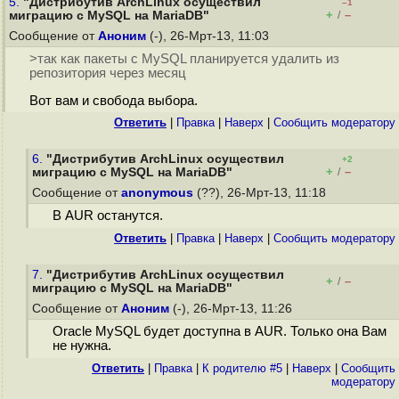
5.
"Дистрибутив ArchLinux осуществил
–1
+
–
миграцию с MySQL на MariaDB"
/
Сообщение от
Аноним
(-), 26-Мрт-13, 11:03
>так как пакеты с MySQL планируется удалить из
репозитория через месяц
Вот вам и свобода выбора.
Ответить
|
Правка
|
Наверх
|
Cообщить модератору
6.
"Дистрибутив ArchLinux осуществил
+2
+
–
миграцию с MySQL на MariaDB"
/
Сообщение от
anonymous
(??), 26-Мрт-13, 11:18
В AUR останутся.
Ответить
|
Правка
|
Наверх
|
Cообщить модератору
7.
"Дистрибутив ArchLinux осуществил
+
–
/
миграцию с MySQL на MariaDB"
Сообщение от
Аноним
(-), 26-Мрт-13, 11:26
Oracle MySQL будет доступна в AUR. Только она Вам
не нужна.
Ответить
|
Правка
|
К родителю #5
|
Наверх
|
Cообщить
модератору