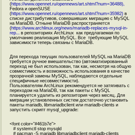
(
https://www.opennet.ru/opennews/art.shtml?num=36488),
Fedora и openSUSE
(
https://www.opennet.ru/opennews/art.shtml?num=35982)
в
списке дистрибутивов, совершивших миграцию с MySQL
на MariaDB. Отныне MariaDB распространяется
(
https://www.archlinux.org/news/mariadb-replaces-mysql-in-
rep...
в репозиториях ArchLinux как предлагаемая по
умолчанию реализация MySQL. Все требующие MySQL
зависимости теперь связаны с MariaDB.
Для перехода текущих пользователей MySQL на MariaDB
требуется ручное вмешательство (автоматизированный
переход не был использован, так как, несмотря на общую
совместимость и возможность использования в качестве
прозрачной замены MySQL, наблюдаются отдельные
специфичные несовместимости).
Пользователям ArchLinux рекомендуется не затягивать с
переходом на MariaDB, так как пакеты с MySQL
планируется удалить из репозитория через месяц. Для
миграции установленных систем достаточно установить
пакеты mariadb, libmariadbclient или mariadb-clients и
запустить скрипт mysql_upgrade:
<font color="#461b7e">
# systemctl stop mysqld
# pacman -S mariadb libmariadbclient mariadb-clients