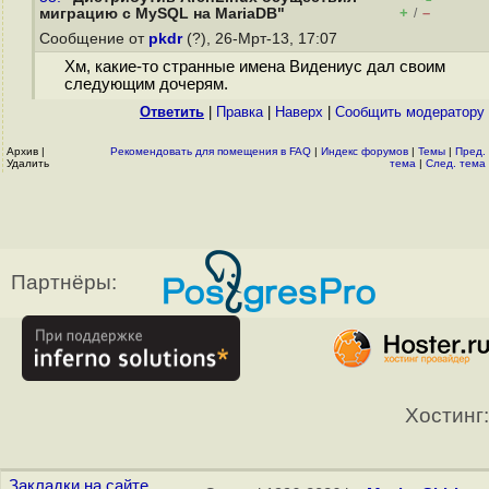
+
–
миграцию с MySQL на MariaDB"
/
Сообщение от
pkdr
(?), 26-Мрт-13, 17:07
Хм, какие-то странные имена Видениус дал своим
следующим дочерям.
Ответить
|
Правка
|
Наверх
|
Cообщить модератору
Архив
|
Рекомендовать для помещения в FAQ
|
Индекс форумов
|
Темы
|
Пред.
Удалить
тема
|
След. тема
Партнёры:
Хостинг:
Закладки на сайте