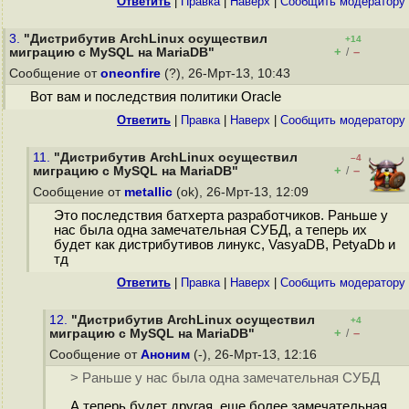
Ответить
|
Правка
|
Наверх
|
Cообщить модератору
3.
"Дистрибутив ArchLinux осуществил
+14
+
–
миграцию с MySQL на MariaDB"
/
Сообщение от
oneonfire
(?), 26-Мрт-13, 10:43
Вот вам и последствия политики Oracle
Ответить
|
Правка
|
Наверх
|
Cообщить модератору
11.
"Дистрибутив ArchLinux осуществил
–4
+
–
миграцию с MySQL на MariaDB"
/
Сообщение от
metallic
(ok), 26-Мрт-13, 12:09
Это последствия батхерта разработчиков. Раньше у
нас была одна замечательная СУБД, а теперь их
будет как дистрибутивов линукс, VasyaDB, PetyaDb и
тд
Ответить
|
Правка
|
Наверх
|
Cообщить модератору
12.
"Дистрибутив ArchLinux осуществил
+4
+
–
миграцию с MySQL на MariaDB"
/
Сообщение от
Аноним
(-), 26-Мрт-13, 12:16
> Раньше у нас была одна замечательная СУБД
А теперь будет другая, еще более замечательная.