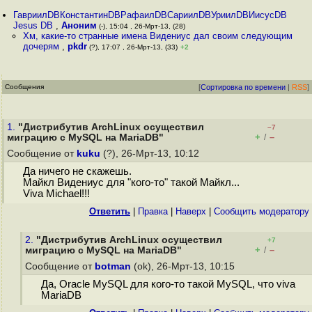
ГавриилDBКонстантинDBРафаилDBСариилDBУриилDBИисусDB
Jesus DB
,
Аноним
(-), 15:04 , 26-Мрт-13, (28)
Хм, какие-то странные имена Видениус дал своим следующим
дочерям
,
pkdr
(?), 17:07 , 26-Мрт-13, (33)
+2
Сообщения
[
Сортировка по времени
|
RSS
]
1.
"Дистрибутив ArchLinux осуществил
–7
+
–
миграцию с MySQL на MariaDB"
/
Сообщение от
kuku
(?), 26-Мрт-13, 10:12
Да ничего не скажешь.
Майкл Видениус для "кого-то" такой Майкл...
Viva Michael!!!
Ответить
|
Правка
|
Наверх
|
Cообщить модератору
2.
"Дистрибутив ArchLinux осуществил
+7
+
–
миграцию с MySQL на MariaDB"
/
Сообщение от
botman
(ok), 26-Мрт-13, 10:15
Да, Oracle MySQL для кого-то такой MySQL, что viva
MariaDB