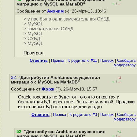
+
–
миграцию с MySQL на MariaDB"
/
Сообщение от
Аноним
(-), 26-Мрт-13, 19:46
> у нас была одна замечательная СУБД
> MySQL
> замечательная СУБД
> MySQL
> СУБД
> MySQL
Проиграл.
Ответить
|
Правка
|
К родителю #11
|
Наверх
|
Cообщить
модератору
32.
"Дистрибутив ArchLinux осуществил
–2
+
–
миграцию с MySQL на MariaDB"
/
Сообщение от
Жорж
(?), 26-Мрт-13, 15:57
Oracle горевать не будет от того что открытая и
бесплатная БД перестанет быть популярной. Продажи
их основных БД от этого врядли упадут
Ответить
|
Правка
|
К родителю #3
|
Наверх
|
Cообщить
модератору
52
.
"Дистрибутив ArchLinux осуществил
+1
+
–
миграцию с MySQL на MariaDB"
/