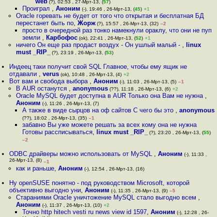
web
(?), 02:53 , 27-Мрт-13, (
57
)
Проиграл
,
Аноним
(-), 19:46 , 26-Мрт-13, (
45
)
+1
Oracle горевать не будет от того что открытая и бесплатная БД
перестанет быть по
,
Жорж
(?), 15:57 , 26-Мрт-13, (32)
–2
просто в очередной раз тонко намекнули ораклу, что они не пуп
земли
,
Карбофос
(ok), 22:41 , 26-Мрт-13, (
52
)
+1
ничего Он еще раз продаст воздух - Он ушлый малый -
,
linux
must _RIP_
(?), 23:19 , 26-Мрт-13, (
53
)
Индеец таки получит свой SQL Главное, чтобы ему ящик не
отдавали
,
verus
(ok), 10:48 , 26-Мрт-13, (4)
+2
Вот вам и свобода выбора
,
Аноним
(-), 11:03 , 26-Мрт-13, (5)
–1
В AUR останутся
,
anonymous
(??), 11:18 , 26-Мрт-13, (6)
+2
Oracle MySQL будет доступна в AUR Только она Вам не нужна
,
Аноним
(-), 11:26 , 26-Мрт-13, (7)
А также в виде сырцов на оф сайтов С чего бы это
,
anonymous
(??), 18:02 , 26-Мрт-13, (35)
–1
забавно Вы уже можете решать за всех кому она не нужна
Готовы рассписываться
,
linux must _RIP_
(?), 23:20 , 26-Мрт-13, (
55
)
–2
ODBC драйверы можно использовать от MySQL
,
Аноним
(-), 11:33 ,
26-Мрт-13, (8)
–1
как и раньше
,
Аноним
(-), 12:54 , 26-Мрт-13, (16)
Ну openSUSE понятно - под руководством Microsoft, которой
объективно выгодно уни
,
Аноним
(-), 11:35 , 26-Мрт-13, (9)
–5
Стараниями Oracle уничтожение MySQL стало выгодно всем
,
Аноним
(-), 11:37 , 26-Мрт-13, (10)
+2
Точно http hitech vesti ru news view id 1597
,
Аноним
(-), 12:28 , 26-