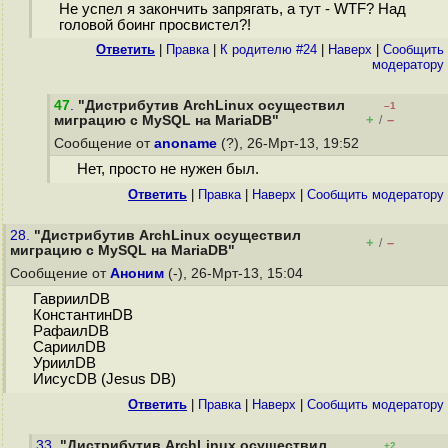
Не успел я закончить запрягать, а тут - WTF? Над
головой боинг просвистел?!
Ответить
|
Правка
|
К родителю #24
|
Наверх
|
Cообщить
модератору
47
.
"Дистрибутив ArchLinux осуществил
–1
+
–
миграцию с MySQL на MariaDB"
/
Сообщение от
anoname
(?), 26-Мрт-13, 19:52
Нет, просто не нужен был.
Ответить
|
Правка
|
Наверх
|
Cообщить модератору
28.
"Дистрибутив ArchLinux осуществил
+
–
/
миграцию с MySQL на MariaDB"
Сообщение от
Аноним
(-), 26-Мрт-13, 15:04
ГавриилDB
КонстантинDB
РафаилDB
СариилDB
УриилDB
ИисусDB (Jesus DB)
Ответить
|
Правка
|
Наверх
|
Cообщить модератору
33.
"Дистрибутив ArchLinux осуществил
+2