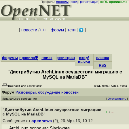
Профиль:
Аноним
(
вход
|
регистрация
)
неRU
opennet.me
[
новости
/
+++
|
форум
|
теги
|
]
форумы
правила/FAQ
поиск
регистрация
вход/
слежка
выход
RSS
"Дистрибутив ArchLinux осуществил миграцию с
MySQL на MariaDB"
Вариант для распечатки
Пред. тема
|
След. тема
Форум
Разговоры, обсуждение новостей
Изначальное сообщение
[
Отслеживать
]
"Дистрибутив ArchLinux осуществил миграцию
+
–
/
с MySQL на MariaDB"
Сообщение от
opennews
(?), 26-Мрт-13, 10:12
ArchLinux дополнил Slackware