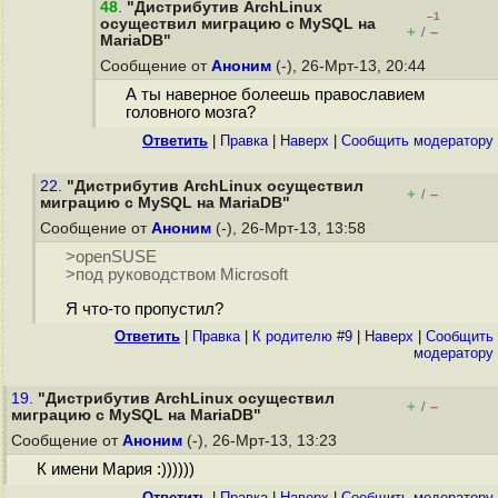
48
.
"Дистрибутив ArchLinux
–1
осуществил миграцию с MySQL на
+
–
/
MariaDB"
Сообщение от
Аноним
(-), 26-Мрт-13, 20:44
А ты наверное болеешь православием
головного мозга?
Ответить
|
Правка
|
Наверх
|
Cообщить модератору
22.
"Дистрибутив ArchLinux осуществил
+
–
/
миграцию с MySQL на MariaDB"
Сообщение от
Аноним
(-), 26-Мрт-13, 13:58
>openSUSE
>под руководством Microsoft
Я что-то пропустил?
Ответить
|
Правка
|
К родителю #9
|
Наверх
|
Cообщить
модератору
19.
"Дистрибутив ArchLinux осуществил
+
–
/
миграцию с MySQL на MariaDB"
Сообщение от
Аноним
(-), 26-Мрт-13, 13:23
К имени Мария :))))))
Ответить
|
Правка
|
Наверх
|
Cообщить модератору