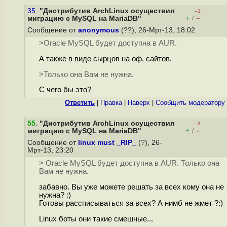
35.
"Дистрибутив ArchLinux осуществил
–1
+
–
миграцию с MySQL на MariaDB"
/
Сообщение от
anonymous
(??), 26-Мрт-13, 18:02
>Oracle MySQL будет доступна в AUR.
А также в виде сырцов на оф. сайтов.
>Только она Вам не нужна.
С чего бы это?
Ответить
|
Правка
|
Наверх
|
Cообщить модератору
55
.
"Дистрибутив ArchLinux осуществил
–2
+
–
миграцию с MySQL на MariaDB"
/
Сообщение от
linux must _RIP_
(?), 26-
Мрт-13, 23:20
> Oracle MySQL будет доступна в AUR. Только она
Вам не нужна.
забавно. Вы уже можете решать за всех кому она не
нужна? :)
Готовы рассписываться за всех? А нимб не жмет ?:)
Linux боты они такие смешные...