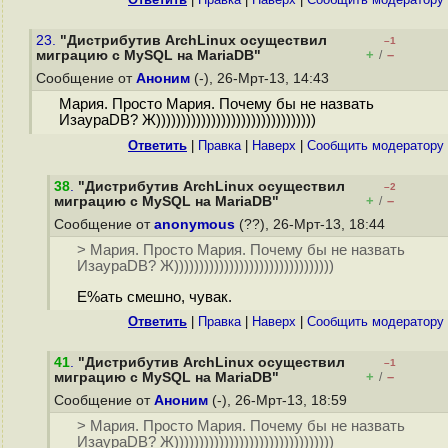
23.
"Дистрибутив ArchLinux осуществил
–1
+
–
миграцию с MySQL на MariaDB"
/
Сообщение от
Аноним
(-), 26-Мрт-13, 14:43
Мария. Просто Мария. Почему бы не назвать
ИзаураDB? Ж))))))))))))))))))))))))))))))))
Ответить
|
Правка
|
Наверх
|
Cообщить модератору
38
.
"Дистрибутив ArchLinux осуществил
–2
+
–
миграцию с MySQL на MariaDB"
/
Сообщение от
anonymous
(??), 26-Мрт-13, 18:44
> Мария. Просто Мария. Почему бы не назвать
ИзаураDB? Ж))))))))))))))))))))))))))))))))
Е%ать смешно, чувак.
Ответить
|
Правка
|
Наверх
|
Cообщить модератору
41
.
"Дистрибутив ArchLinux осуществил
–1
+
–
миграцию с MySQL на MariaDB"
/
Сообщение от
Аноним
(-), 26-Мрт-13, 18:59
> Мария. Просто Мария. Почему бы не назвать
ИзаураDB? Ж))))))))))))))))))))))))))))))))