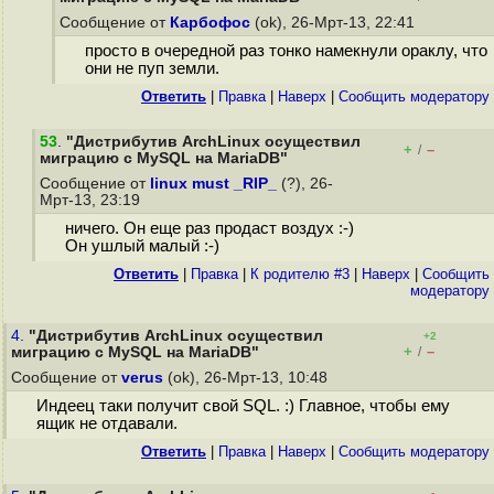
Сообщение от
Карбофос
(ok), 26-Мрт-13, 22:41
просто в очередной раз тонко намекнули ораклу, что
они не пуп земли.
Ответить
|
Правка
|
Наверх
|
Cообщить модератору
53
.
"Дистрибутив ArchLinux осуществил
+
–
/
миграцию с MySQL на MariaDB"
Сообщение от
linux must _RIP_
(?), 26-
Мрт-13, 23:19
ничего. Он еще раз продаст воздух :-)
Он ушлый малый :-)
Ответить
|
Правка
|
К родителю #3
|
Наверх
|
Cообщить
модератору
4.
"Дистрибутив ArchLinux осуществил
+2
+
–
миграцию с MySQL на MariaDB"
/
Сообщение от
verus
(ok), 26-Мрт-13, 10:48
Индеец таки получит свой SQL. :) Главное, чтобы ему
ящик не отдавали.
Ответить
|
Правка
|
Наверх
|
Cообщить модератору