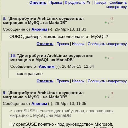
Ответить
|
Правка
|
К родителю #7
|
Наверх
|
Cообщить
модератору
8.
"Дистрибутив ArchLinux осуществил
–1
+
–
миграцию с MySQL на MariaDB"
/
Сообщение от
Аноним
(-), 26-Мрт-13, 11:33
ODBC драйверы можно использовать от MySQL?
Ответить
|
Правка
|
Наверх
|
Cообщить модератору
16.
"Дистрибутив ArchLinux осуществил
+
–
/
миграцию с MySQL на MariaDB"
Сообщение от
Аноним
(-), 26-Мрт-13, 12:54
как и раньше
Ответить
|
Правка
|
Наверх
|
Cообщить модератору
9.
"Дистрибутив ArchLinux осуществил
–5
+
–
миграцию с MySQL на MariaDB"
/
Сообщение от
Аноним
(-), 26-Мрт-13, 11:35
> openSUSE в списке дистрибутивов, совершивших
миграцию с MySQL на MariaDB
Ну openSUSE понятно - под руководством Microsoft,