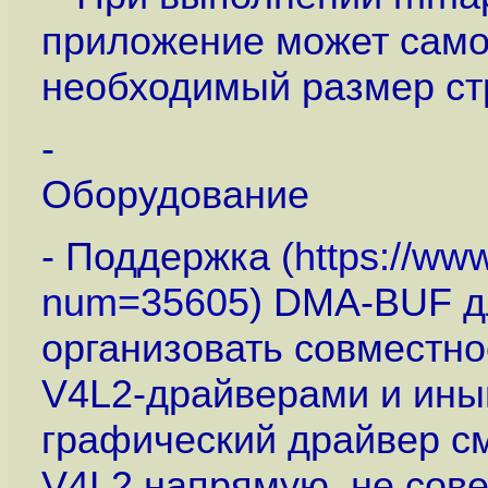
приложение может само
необходимый размер ст
-
Оборудование
- Поддержка (
https://ww
num=35605
) DMA-BUF д
организовать совместн
V4L2-драйверами и ины
графический драйвер с
V4L2 напрямую, не сов