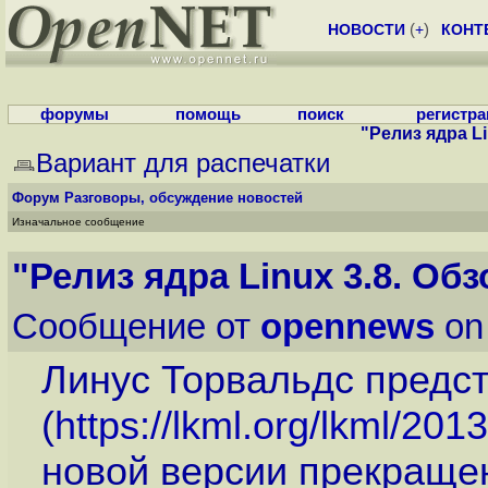
НОВОСТИ
(
+
)
КОНТ
форумы
помощь
поиск
регистр
"Релиз ядра Li
Вариант для распечатки
Форум
Разговоры, обсуждение новостей
Изначальное сообщение
"Релиз ядра Linux 3.8. Об
Сообщение от
opennews
on
Линус Торвальдс предс
(
https://lkml.org/lkml/201
новой версии прекраще