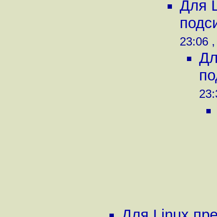
Для 
подси
23:06 ,
Дл
по
23:
Для Linux пр