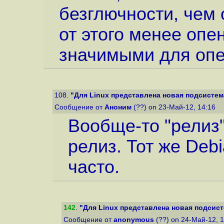
безглючности, чем 
от этого менее оп
значимыми для опе
108.
"Для Linux представлена новая подсистема
Сообщение от
Аноним
(??) on 23-Май-12, 14:16
Вообще-то "релиз"
релиз. Тот же Deb
часто.
142
.
"Для Linux представлена новая подсисте
Сообщение от
anonymous
(??) on 24-Май-12, 