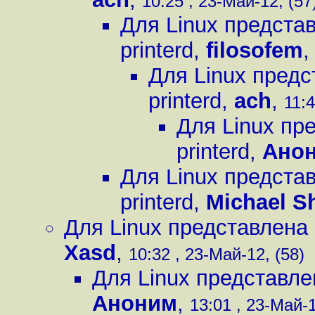
10:25 , 23-Май-12, (57
Для Linux предста
printerd
,
filosofem
Для Linux предс
printerd
,
ach
,
11:4
Для Linux пр
printerd
,
Ано
Для Linux предста
printerd
,
Michael S
Для Linux представлена 
Xasd
,
10:32 , 23-Май-12, (58)
Для Linux представле
Аноним
,
13:01 , 23-Май-1