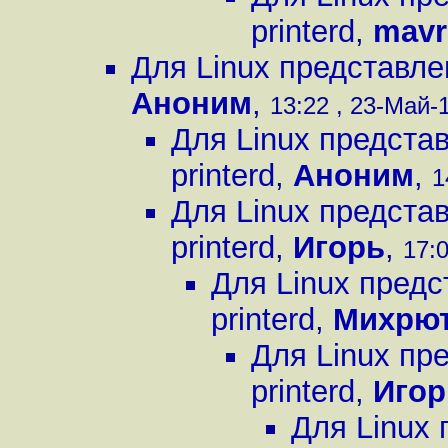
printerd
,
mavr
Для Linux представле
Аноним
,
13:22 , 23-Май-1
Для Linux предста
printerd
,
Аноним
,
1
Для Linux предста
printerd
,
Игорь
,
17:0
Для Linux предс
printerd
,
Михрю
Для Linux пр
printerd
,
Игор
Для Linux