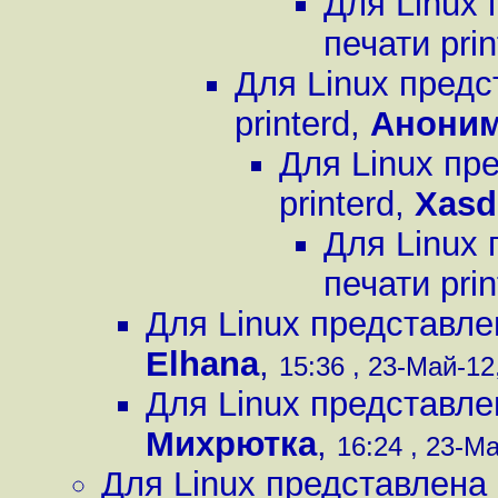
Для Linux
печати prin
Для Linux предс
printerd
,
Анони
Для Linux пр
printerd
,
Xasd
Для Linux
печати prin
Для Linux представле
Elhana
,
15:36 , 23-Май-12,
Для Linux представле
Михрютка
,
16:24 , 23-Ма
Для Linux представлена 