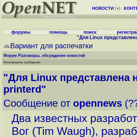
НОВОСТИ
(
+
)
КОНТ
форумы
помощь
поиск
регистр
"Для Linux представлена
Вариант для распечатки
Форум
Разговоры, обсуждение новостей
Изначальное сообщение
"Для Linux представлена 
printerd"
Сообщение от
opennews
(??
Два известных разработ
Вог (Tim Waugh), разра