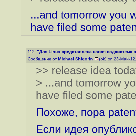
...and tomorrow you wi
have filed some patent
112.
"Для Linux представлена новая подсистема пе
Сообщение от
Michael Shigorin
(ok) on 23-Май-12
>> release idea tod
> ...and tomorrow you
have filed some pate
Похоже, пора patent 
Если идея опублико