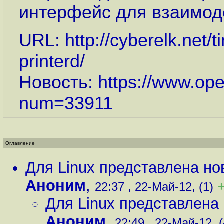
интерфейс для взаимод
URL:
http://cyberelk.net
printerd
/
Новость:
https://www.op
num=33911
Оглавление
Для Linux представлена нов
Аноним
,
22:37 , 22-Май-12, (1)
Для Linux представлена 
Аноним
,
22:49 , 22-Май-12, (