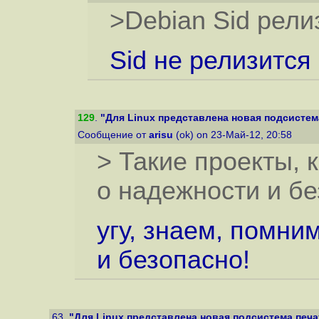
>Debian Sid рели
Sid не релизится
129
.
"Для Linux представлена новая подсистема
Сообщение от
arisu
(ok) on 23-Май-12, 20:58
> Такие проекты, 
о надежности и б
угу, знаем, помн
и безопасно!
63.
"Для Linux представлена новая подсистема печат