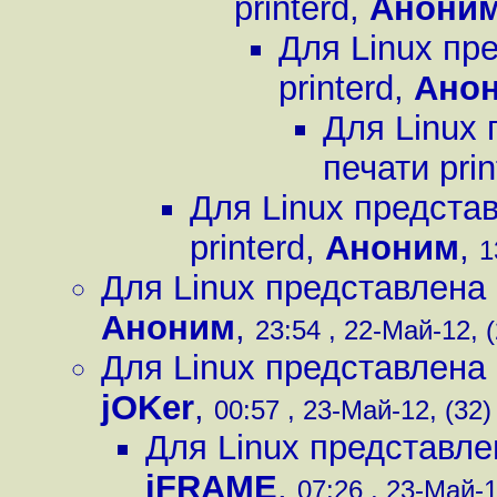
printerd
,
Анони
Для Linux пр
printerd
,
Ано
Для Linux
печати prin
Для Linux предста
printerd
,
Аноним
,
1
Для Linux представлена 
Аноним
,
23:54 , 22-Май-12, (
Для Linux представлена 
jOKer
,
00:57 , 23-Май-12, (32)
Для Linux представле
iFRAME
,
07:26 , 23-Май-1