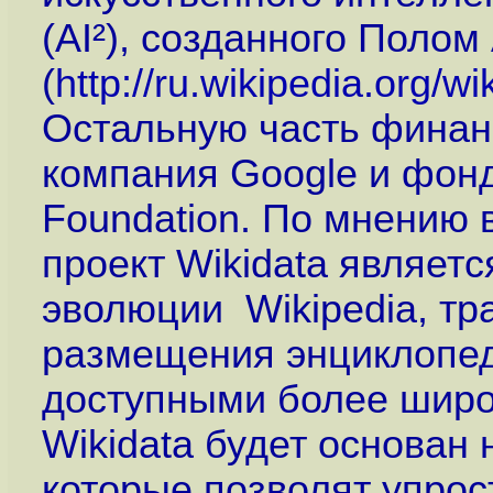
(AI²), созданного Поло
(
http://ru.wikipedia.org
Остальную часть финан
компания Google и фонд
Foundation. По мнению 
проект Wikidata являе
эволюции Wikipedia, т
размещения энциклопед
доступными более широ
Wikidata будет основан 
которые позволят упро