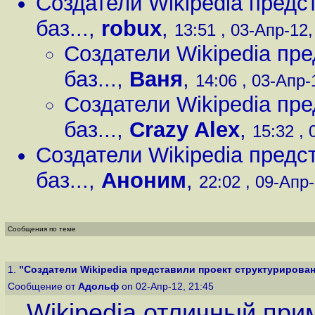
Создатели Wikipedia предс
баз...
,
robux
,
13:51 , 03-Апр-12,
Создатели Wikipedia пр
баз...
,
Ваня
,
14:06 , 03-Апр-
Создатели Wikipedia пр
баз...
,
Crazy Alex
,
15:32 , 
Создатели Wikipedia предс
баз...
,
Аноним
,
22:02 , 09-Апр-
Сообщения по теме
1.
"Создатели Wikipedia представили проект структурированн
Сообщение от
Адольф
on 02-Апр-12, 21:45
Wikipedia отличный при