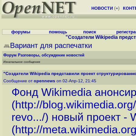
НОВОСТИ
(
+
)
КОНТ
форумы
помощь
поиск
регистр
"Создатели Wikipedia предст
Вариант для распечатки
Форум
Разговоры, обсуждение новостей
Изначальное сообщение
"Создатели Wikipedia представили проект структурированной
Сообщение от
opennews
on 02-Апр-12, 21:45
Фонд Wikimedia анонси
(
http://blog.wikimedia.org
revo...
/) новый проект - 
(
http://meta.wikimedia.org