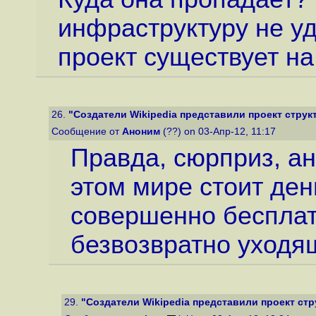
инфраструктуру не уд
проект существует н
26.
"Создатели Wikipedia представили проект структ
Сообщение от
Аноним
(??) on 03-Апр-12, 11:17
Правда, сюрприз, ан
этом мире стоит ден
совершенно бесплат
безвозвратно уходя
29.
"Создатели Wikipedia представили проект стр