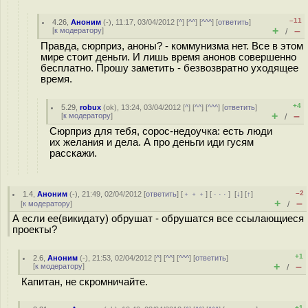
–11
4.26
,
Аноним
(
-
), 11:17, 03/04/2012 [
^
] [
^^
] [
^^^
] [
ответить
]
+
–
[
к модератору
]
/
Правда, сюрприз, аноны? - коммунизма нет. Все в этом
мире стоит деньги. И лишь время анонов совершенно
бесплатно. Прошу заметить - безвозвратно уходящее
время.
+4
5.29
,
robux
(
ok
), 13:24, 03/04/2012 [
^
] [
^^
] [
^^^
] [
ответить
]
+
–
[
к модератору
]
/
Сюрприз для тебя, сорос-недоучка: есть люди
их желания и дела. А про деньги иди гусям
расскажи.
–2
1.4
,
Аноним
(
-
), 21:49, 02/04/2012 [
ответить
] [
﹢﹢﹢
] [
· · ·
]
[
↓
] [
↑
]
+
–
[
к модератору
]
/
А если ее(викидату) обрушат - обрушатся все ссылающиеся
проекты?
+1
2.6
,
Аноним
(
-
), 21:53, 02/04/2012 [
^
] [
^^
] [
^^^
] [
ответить
]
+
–
[
к модератору
]
/
Капитан, не скромничайте.
+1