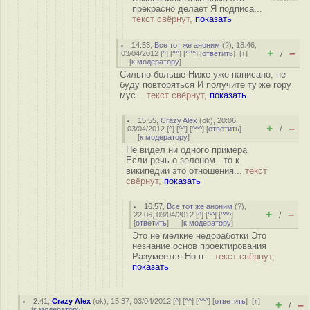
прекрасно делает Я подписа...
текст свёрнут,
показать
14.53
,
Все тот же аноним
(
?
), 18:46,
+
–
03/04/2012 [
^
] [
^^
] [
^^^
] [
ответить
]
[
↑
]
/
[
к модератору
]
Сильно больше Ниже уже написано, не
буду повторяться И получите ту же гору
мус...
текст свёрнут,
показать
15.55
,
Crazy Alex
(
ok
), 20:06,
+
–
03/04/2012 [
^
] [
^^
] [
^^^
] [
ответить
]
/
[
к модератору
]
Не видел ни одного примера
Если речь о зеленом - то к
википедии это отношения...
текст
свёрнут,
показать
16.57
,
Все тот же аноним
(
?
),
+
–
22:06, 03/04/2012 [
^
] [
^^
] [
^^^
]
/
[
ответить
]
[
к модератору
]
Это не мелкие недоработки Это
незнание основ проектирования
Разумеется Но п...
текст свёрнут,
показать
2.41
,
Crazy Alex
(
ok
), 15:37, 03/04/2012 [
^
] [
^^
] [
^^^
] [
ответить
]
[
↑
]
+
–
/
[
к модератору
]