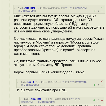
+1
4.34
,
Аноним
(
-
), 14:08, 03/04/2012 [
^
] [
^^
] [
^^^
] [
ответить
]
+
–
[
к модератору
]
/
Мне кажется что вы тут не правы. Между БД и БЗ
разница существенная: БД - хранит данные, БЗ -
описывает предметную область. У БД я могу
запросить данные, а с помощью БЗ я могу разрешить в
истину или ложь свое утверждение.
Согласитесь, что есть разница между запросом "какая
численность Москвы" и запросом "Москва большой
город?" А ведь стоит только добавить правила
преобразований (критерии), и вуале! - экспертная
система готова.
Да, инструментальные средства нужны иные. Но кое-
что уже есть. К примеру ЯП Пролог.
Короч, первый шаг к Скайнет сделан, имхо.
–1
5.35
,
Ваня
(
??
), 14:11, 03/04/2012 [
^
] [
^^
] [
^^^
] [
ответить
]
+
–
[
к модератору
]
/
И вы тоже почитайте про UNL.
6.36
,
Аноним
(
-
), 14:21, 03/04/2012 [
^
] [
^^
] [
^^^
]
+
–
/
[
ответить
]
[
к модератору
]