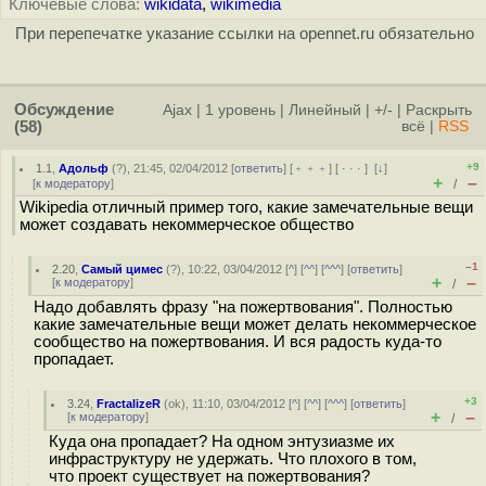
Ключевые слова:
wikidata
,
wikimedia
При перепечатке указание ссылки на opennet.ru обязательно
Обсуждение
Ajax
|
1 уровень
|
Линейный
|
+/-
|
Раскрыть
(58)
всё
|
RSS
+9
1.1
,
Адольф
(
?
), 21:45, 02/04/2012 [
ответить
] [
﹢﹢﹢
] [
· · ·
]
[
↓
]
+
–
[
к модератору
]
/
Wikipedia отличный пример того, какие замечательные вещи
может создавать некоммерческое общество
–1
2.20
,
Самый цимес
(
?
), 10:22, 03/04/2012 [
^
] [
^^
] [
^^^
] [
ответить
]
+
–
[
к модератору
]
/
Надо добавлять фразу "на пожертвования". Полностью
какие замечательные вещи может делать некоммерческое
сообщество на пожертвования. И вся радость куда-то
пропадает.
+3
3.24
,
FractalizeR
(
ok
), 11:10, 03/04/2012 [
^
] [
^^
] [
^^^
] [
ответить
]
+
–
[
к модератору
]
/
Куда она пропадает? На одном энтузиазме их
инфраструктуру не удержать. Что плохого в том,
что проект существует на пожертвования?