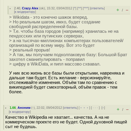
2.40
,
Crazy Alex
(
ok
), 15:32, 03/04/2012 [
^
] [
^^
] [
^^^
] [
ответить
]
+
–
/
[
к модератору
]
> Wikidata - это конечно шажок вперед.
> Но реальным шагом, имхо, будет создание
свободной распределенной базы.
> Т.е. чтобы база городов (например) хранилась не на
пендосских или путинских серверах,
> а на тысячах-миллионах компьютерах пользователей/
организаций по всему миру. Вот это будет
> реальный прорыв!
> А так, мы получаем подколпаковую базу: Большой Брат
захотел сманипулировать - поправил
> цифру в WikiData, и пипл массово схвавал.
У них всю жизнь все базы были открытыми, навреняка и
дальше там будет. Есть желание - версионируйте,
отслеживайте изменения. Объём там по сравнению с
википедией будет смехотворный, объём правок - тем
более.
1.66
,
Аноним
(
-
), 22:02, 09/04/2012 [
ответить
] [
﹢﹢﹢
] [
· · ·
]
[
↑
]
+
–
/
[
к модератору
]
Качество в Wikipedia не хватает... качества. А на не
коммерческом проекте его не будет. Одной духовной пищей
сыт не будешь.