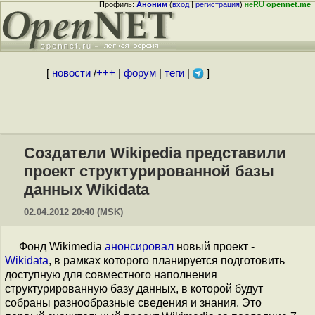
Профиль:
Аноним
(
вход
|
регистрация
)
неRU
opennet.me
[
новости
/
+++
|
форум
|
теги
|
]
Создатели Wikipedia представили
проект структурированной базы
данных Wikidata
02.04.2012 20:40 (MSK)
Фонд Wikimedia
анонсировал
новый проект -
Wikidata
, в рамках которого планируется подготовить
доступную для совместного наполнения
структурированную базу данных, в которой будут
собраны разнообразные сведения и знания. Это