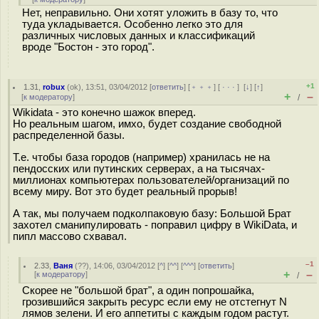
Нет, неправильно. Они хотят уложить в базу то, что
туда укладывается. Особенно легко это для
различных числовых данных и классификаций
вроде "Бостон - это город".
+1
1.31
,
robux
(
ok
), 13:51, 03/04/2012 [
ответить
] [
﹢﹢﹢
] [
· · ·
]
[
↓
] [
↑
]
+
–
[
к модератору
]
/
Wikidata - это конечно шажок вперед.
Но реальным шагом, имхо, будет создание свободной
распределенной базы.
Т.е. чтобы база городов (например) хранилась не на
пендосских или путинских серверах, а на тысячах-
миллионах компьютерах пользователей/организаций по
всему миру. Вот это будет реальный прорыв!
А так, мы получаем подколпаковую базу: Большой Брат
захотел сманипулировать - поправил цифру в WikiData, и
пипл массово схвавал.
–1
2.33
,
Ваня
(
??
), 14:06, 03/04/2012 [
^
] [
^^
] [
^^^
] [
ответить
]
+
–
[
к модератору
]
/
Скорее не "большой брат", а один попрошайка,
грозившийся закрыть ресурс если ему не отстегнут N
лямов зелени. И его аппетиты с каждым годом растут.