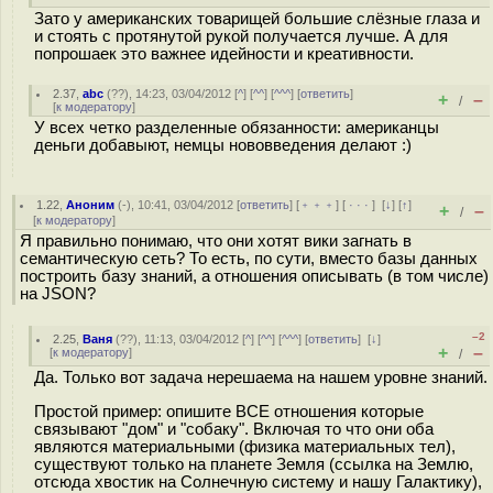
Зато у американских товарищей большие слёзные глаза и
и стоять с протянутой рукой получается лучше. А для
попрошаек это важнее идейности и креативности.
2.37
,
abc
(
??
), 14:23, 03/04/2012 [
^
] [
^^
] [
^^^
] [
ответить
]
+
–
/
[
к модератору
]
У всех четко разделенные обязанности: американцы
деньги добавыют, немцы нововведения делают :)
1.22
,
Аноним
(
-
), 10:41, 03/04/2012 [
ответить
] [
﹢﹢﹢
] [
· · ·
]
[
↓
] [
↑
]
+
–
/
[
к модератору
]
Я правильно понимаю, что они хотят вики загнать в
семантическую сеть? То есть, по сути, вместо базы данных
построить базу знаний, а отношения описывать (в том числе)
на JSON?
–2
2.25
,
Ваня
(
??
), 11:13, 03/04/2012 [
^
] [
^^
] [
^^^
] [
ответить
]
[
↓
]
+
–
[
к модератору
]
/
Да. Только вот задача нерешаема на нашем уровне знаний.
Простой пример: опишите ВСЕ отношения которые
связывают "дом" и "собаку". Включая то что они оба
являются материальными (физика материальных тел),
существуют только на планете Земля (ссылка на Землю,
отсюда хвостик на Солнечную систему и нашу Галактику),