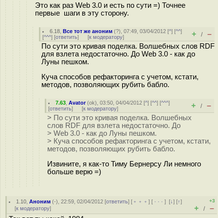
Это как раз Web 3.0 и есть по сути =) Точнее
первые шаги в эту сторону.
6.18
,
Все тот же аноним
(
?
), 07:49, 03/04/2012 [
^
] [
^^
]
+
–
/
[
^^^
] [
ответить
]
[
к модератору
]
По сути это кривая поделка. Волшебных слов RDF
для взлета недостаточно. До Web 3.0 - как до
Луны пешком.
Куча способов рефакторинга с учетом, кстати,
методов, позволяющих рубить бабло.
7.63
,
Avator
(
ok
), 03:50, 04/04/2012 [
^
] [
^^
] [
^^^
]
+
–
/
[
ответить
]
[
к модератору
]
> По сути это кривая поделка. Волшебных
слов RDF для взлета недостаточно. До
> Web 3.0 - как до Луны пешком.
> Куча способов рефакторинга с учетом, кстати,
методов, позволяющих рубить бабло.
Извините, я как-то Тиму Бернерсу Ли немного
больше верю =)
+3
1.10
,
Аноним
(
-
), 22:59, 02/04/2012 [
ответить
] [
﹢﹢﹢
] [
· · ·
]
[
↓
] [
↑
]
+
–
[
к модератору
]
/