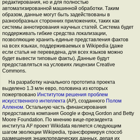
редактирования, но и для полностью
автоматизированной машинной обработки. Таким
образом, данные могут быть задействованы в
разнообразных сторонних приложениях, таких как
системы аннотирования научных статей. Система будет
поддерживать гибкие средства локализации,
позволяющие хранить единые представления фактов
на всех языках, поддерживаемых в Wikipedia (даже
если статья не переведена, для всех языков можно
будет вывести типовые факты). Данные будут
предоставляться на условиях лицензии Creative
Commons.
На разработку начального прототипа проекта
выделено 1.3 млн евро, половина из которых
пожертвовано
Институтом решения проблем
искусственного интеллекта
(AI²), созданного
Полом
Алленом
. Остальную часть финансирования
предоставила компания Google и фонд Gordon and Betty
Moore Foundation. По мнению вице-президента
института AI² проект Wikidata является следующим
шагом эволюции Wikipedia, трансформируя способ
размещения энциклопедических данных, делая их