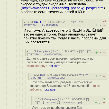
Речь идет, как мне кажется, не об UNL 80-х, а уж
скорее о трудах академика Поспелова
(
http://www.ccas.ru/personal/g_pospel/g_pospel.htm
)
в области семантических сетей в 60-х.
–1
7.38
,
Ваня
(
??
), 14:33, 03/04/2012 [
^
] [
^^
] [
^^^
]
+
–
[
ответить
]
[
к модератору
]
/
И их тоже. А вдовесок что GREEN и ЗЕЛЁНЫЙ
это не одно и то же. Когда анонимам станет
понятно почему так, тогда и часть проблемы для
них прояснится.
8.39
,
Crazy Alex
(
ok
), 15:31, 03/04/2012 [
^
] [
^^
] [
^^^
]
+
–
/
[
ответить
]
[
к модератору
]
Да нет с этим всем никаких проблем если не
пытаться клепать универсальное решени...
текст свёрнут,
показать
9.42
,
Ваня
(
??
), 16:18, 03/04/2012 [
^
] [
^^
] [
^^^
]
+
–
/
[
ответить
]
[
к модератору
]
В русской вики есть раздел Синтоистские
святилища В русской их 25, английской...
текст
свёрнут,
показать
+1
10.43
,
Crazy Alex
(
ok
), 16:51, 03/04/2012 [
^
]
+
–
[
^^
] [
^^^
] [
ответить
]
[
↓
] [
к модератору
]
/
Лечитесь от перфекционизма Где