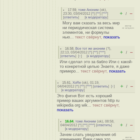
17.59
,
тоже Аноним
(
ok
),
+
–
23:30, 03/04/2012 [
^
] [
^^
] [
^^^
]
/
[
ответить
]
[
к модератору
]
Могу вам сказать за весь мир
ни периодическая система
элементов, ни формулы
нью...
текст свёрнут,
показать
16.58
,
Все тот же аноним
(
?
),
+
–
22:13, 03/04/2012 [
^
] [
^^
] [
^^^
]
/
[
ответить
]
[
↑
] [
к модератору
]
Или сделал это за бабло Или с какой-
то конкретной целью Знаете, я даже
примеро...
текст свёрнут,
показать
15.61
,
XoRe
(
ok
), 01:19,
+
–
04/04/2012 [
^
] [
^^
] [
^^^
] [
ответить
]
[
↑
]
/
[
к модератору
]
Это фигня Вот есть хороший
пример ваших аргументов http ru
wikipedia org wik...
текст свёрнут,
показать
16.64
,
тоже Аноним
(
ok
), 08:58,
+
–
04/04/2012 [
^
] [
^^
] [
^^^
] [
ответить
]
/
[
к модератору
]
Зачем слать уведомления об
изменениях Вики сама это