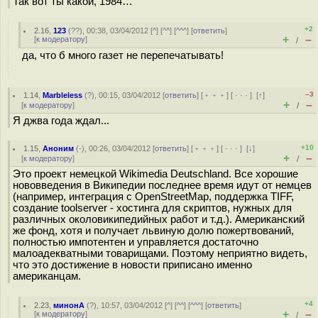
Так вот ты какой, 1984…
+2
2.16
,
123
(
??
), 00:38, 03/04/2012 [
^
] [
^^
] [
^^^
] [
ответить
]
+
–
[
к модератору
]
/
да, что б много газет не перепечатывать!
–3
1.14
,
Marbleless
(
?
), 00:15, 03/04/2012 [
ответить
] [
﹢﹢﹢
] [
· · ·
]
[
↑
]
+
–
[
к модератору
]
/
Я джва года ждал...
+10
1.15
,
Аноним
(
-
), 00:26, 03/04/2012 [
ответить
] [
﹢﹢﹢
] [
· · ·
]
[
↓
]
+
–
[
к модератору
]
/
Это проект немецкой Wikimedia Deutschland. Все хорошие
нововведения в Википедии последнее время идут от немцев
(например, интеграция с OpenStreetMap, поддержка TIFF,
создание toolserver - хостинга для скриптов, нужных для
различных околовикипедийных работ и т.д.). Американский
же фонд, хотя и получает львиную долю пожертвований,
полностью импотентен и управляется достаточно
малоадекватными товарищами. Поэтому неприятно видеть,
что это достижение в новости приписано именно
американцам.
+4
2.23
,
минонА
(
?
), 10:57, 03/04/2012 [
^
] [
^^
] [
^^^
] [
ответить
]
+
–
[
к модератору
]
/