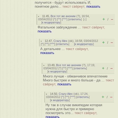
получится - будут использовать И,
понятное дело...
текст свёрнут,
показать
11.45
,
Все тот же аноним
(
?
), 16:54,
+
–
03/04/2012 [
^
] [
^^
] [
^^^
] [
ответить
]
[
↓
]
/
[
к модератору
]
Фатальное заблуждение ...
текст свёрнут,
показать
12.47
,
Crazy Alex
(
ok
), 16:58, 03/04/2012
+
–
/
[
^
] [
^^
] [
^^^
] [
ответить
]
[
к модератору
]
А детальнее ...
текст свёрнут,
показать
13.49
,
Все тот же аноним
(
?
), 17:19,
+
–
03/04/2012 [
^
] [
^^
] [
^^^
] [
ответить
]
/
[
к модератору
]
Много лучше - обманчивое впечатление
Много быстрее и много больше - да ...
текст
свёрнут,
показать
14.50
,
Crazy Alex
(
ok
), 17:24,
+
–
03/04/2012 [
^
] [
^^
] [
^^^
] [
ответить
]
/
[
к модератору
]
Ну так в случае википедии которая
нужна для быстро и примерно
посмотреть это...
текст свёрнут,
показать