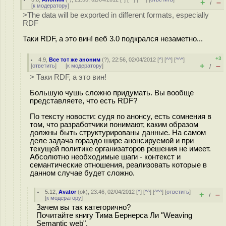
+
–
/
[
к модератору
]
>The data will be exported in different formats, especially
RDF
Таки RDF, а это вин! веб 3.0 подкрался незаметно...
+3
4.9
,
Все тот же аноним
(
?
), 22:56, 02/04/2012 [
^
] [
^^
] [
^^^
]
+
–
[
ответить
]
[
к модератору
]
/
> Таки RDF, а это вин!
Большую чушь сложно придумать. Вы вообще
представляете, что есть RDF?
По тексту новости: судя по анонсу, есть сомнения в
том, что разработчики понимают, каким образом
должны быть структурированы данные. На самом
деле задача гораздо шире анонсируемой и при
текущей политике организаторов решения не имеет.
Абсолютно необходимые шаги - контекст и
семантические отношения, реализовать которые в
данном случае будет сложно.
5.12
,
Avator
(
ok
), 23:46, 02/04/2012 [
^
] [
^^
] [
^^^
] [
ответить
]
+
–
/
[
к модератору
]
Зачем вы так категорично?
Почитайте книгу Тима Бернерса Ли "Weaving
Semantic web".