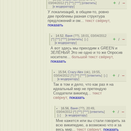
+
–
03/04/2012 [
^
] [
^^
] [
^^^
] [
ответить
]
/
[
к модератору
]
У локализаций, в общем-то, ровно
две проблемы разная структура
предложений и ом...
текст свёрнут,
показать
14.52
,
Ваня
(
??
), 18:01, 03/04/2012
+
–
[
^
] [
^^
] [
^^^
] [
ответить
]
[
↓
]
/
[
к модератору
]
А вот здесь мы приходим к GREEN и
ЗЕЛЁНЫЙ Это не одно и то же Опросив
носителе...
большой текст свёрнут,
показать
15.54
,
Crazy Alex
(
ok
), 19:55,
+
–
03/04/2012 [
^
] [
^^
] [
^^^
] [
ответить
]
[
↓
]
/
[
к модератору
]
Так в том и дело, что как раз я на
идеальный мир не претендую
Создатели википед...
текст
свёрнут,
показать
16.56
,
Ваня
(
??
), 20:49,
+
–
03/04/2012 [
^
] [
^^
] [
^^^
] [
ответить
]
/
[
↓
] [
к модератору
]
Мне кажется или вы стали говорить за
всю википедию, а возможно что и за
весь мир...
текст свёрнут,
показать