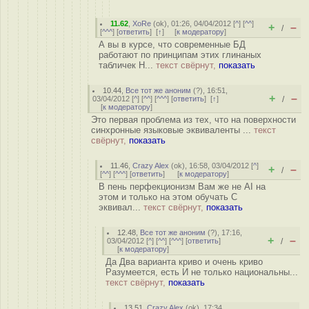
11.62
,
XoRe
(
ok
), 01:26, 04/04/2012 [
^
] [
^^
]
+
–
/
[
^^^
] [
ответить
]
[
↑
] [
к модератору
]
А вы в курсе, что современные БД
работают по принципам этих глинаных
табличек Н...
текст свёрнут,
показать
10.44
,
Все тот же аноним
(
?
), 16:51,
+
–
03/04/2012 [
^
] [
^^
] [
^^^
] [
ответить
]
[
↑
]
/
[
к модератору
]
Это первая проблема из тех, что на поверхности
синхронные языковые эквиваленты ...
текст
свёрнут,
показать
11.46
,
Crazy Alex
(
ok
), 16:58, 03/04/2012 [
^
]
+
–
/
[
^^
] [
^^^
] [
ответить
]
[
к модератору
]
В пень перфекционизм Вам же не AI на
этом и только на этом обучать С
эквивал...
текст свёрнут,
показать
12.48
,
Все тот же аноним
(
?
), 17:16,
+
–
03/04/2012 [
^
] [
^^
] [
^^^
] [
ответить
]
/
[
к модератору
]
Да Два варианта криво и очень криво
Разумеется, есть И не только национальны...
текст свёрнут,
показать
13.51
,
Crazy Alex
(
ok
), 17:34,