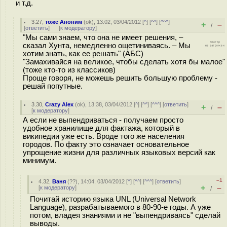
и т.д.
3.27
,
тоже Аноним
(
ok
), 13:02, 03/04/2012 [
^
] [
^^
] [
^^^
]
+
–
/
[
ответить
]
[
к модератору
]
"Мы сами знаем, что она не имеет решения, –
сказал Хунта, немедленно ощетиниваясь. – Мы
хотим знать, как ее решать" (АБС)
"Замахивайся на великое, чтобы сделать хотя бы малое"
(тоже кто-то из классиков)
Проще говоря, не можешь решить большую проблему -
решай попутные.
3.30
,
Crazy Alex
(
ok
), 13:38, 03/04/2012 [
^
] [
^^
] [
^^^
] [
ответить
]
+
–
/
[
к модератору
]
А если не выпендриваться - получаем просто
удобное хранилище для фактажа, который в
википедии уже есть. Вроде того же населения
городов. По факту это означает основательное
упрощение жизни для различных языковых версий как
минимум.
–1
4.32
,
Ваня
(
??
), 14:04, 03/04/2012 [
^
] [
^^
] [
^^^
] [
ответить
]
+
–
[
к модератору
]
/
Почитай историю языка UNL (Universal Network
Language), разрабатываемого в 80-90-е годы. А уже
потом, владея знаниями и не "выпендриваясь" сделай
выводы.