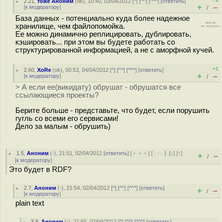
2.21
,
тоже Аноним
(
ok
), 10:40, 03/04/2012 [
^
] [
^^
] [
^^^
] [
ответить
]
+
–
[
к модератору
]
/
База данных - потенциально куда более надежное
хранилище, чем файлопомойка.
Ее можно динамично реплицировать, дублировать,
кэшировать... при этом вы будете работать со
структурированной информацией, а не с аморфной кучей.
+1
2.60
,
XoRe
(
ok
), 00:53, 04/04/2012 [
^
] [
^^
] [
^^^
] [
ответить
]
+
–
[
к модератору
]
/
> А если ее(викидату) обрушат - обрушатся все
ссылающиеся проекты?
Берите больше - представьте, что будет, если порушить
гугль со всеми его сервисами!
Дело за малым - обрушить)
1.5
,
Аноним
(
-
), 21:51, 02/04/2012 [
ответить
] [
﹢﹢﹢
] [
· · ·
]
[
↓
] [
↑
]
+
–
/
[
к модератору
]
Это будет в RDF?
2.7
,
Аноним
(
-
), 21:54, 02/04/2012 [
^
] [
^^
] [
^^^
] [
ответить
]
+
–
/
[
к модератору
]
plain text
3.8
,
Аноним
(
-
), 21:55, 02/04/2012 [
^
] [
^^
] [
^^^
] [
ответить
]